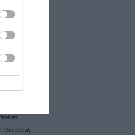
έννυ Μηλιά,
ux,
Μητσιάλη
.
μβρίου 2023,
NSADLab
 εκτεταμένα
διότητα και
ν θα
Πούλου
.
ην ίδια μορφή