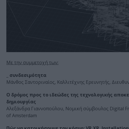
Με την συμμετοχή των:
_ συνδεσιμότητα
Μάνθος Σαντοριναίος, Καλλιτέχνης Ερευνητής, Διευθυν
Ο δρόμος προς το ιδεώδες της τεχνολογικής αποκ
δημιουργίας
Αλεξάνδρα Γιαννοπούλου, Νομική σύμβουλος Digital Free
of Amsterdam
Πώς να κατοικήσουμε τον κόσμο: VR,XR, Installatio