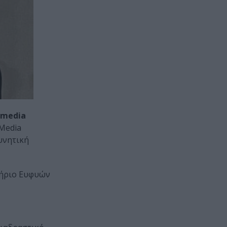
 media
 Media
ευνητική
τήριο Ευφυών