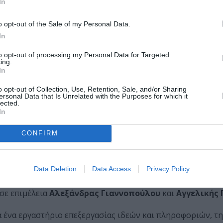
 Κατερίνα Κορρέ, Σοφία Κουρκουλάκου, Άννα Μελή, Π
In
Μπαχάρας, Αναστάσιος Ρούσσος, Rémi Sagot-Duvauro
 Τράκας, Βανέσσα Φερλέ.
o opt-out of the Sale of my Personal Data.
In
αγματικότητας συμμετέχει η ηθοποιός performer
Ιωάννα 
to opt-out of processing my Personal Data for Targeted
ing.
ογράφο
Άλφαβιλ
από την Πέμπτη 7 έως το Σάββατο 9 Δεκε
In
o opt-out of Collection, Use, Retention, Sale, and/or Sharing
ersonal Data that Is Unrelated with the Purposes for which it
θα γίνει Workshop από τους καλλιτέχνες ερευνητές του E
lected.
In
η Γεωργακοπούλου
με θέμα
«Ενσώματες πρακτικές για
 στο info@fournos-culture.gr γράφοντας το όνομα σας, ι
CONFIRM
onale Supérieure des Arts Décoratifs
Data Deletion
Data Access
Privacy Policy
αγματοποιηθεί μια ημερίδα– εργαστήριο με τον τίτλο:
«Ότα
σε επιμέλεια
Αλεξάνδρας Γιαννοπούλου
και
Αγγελικής 
ια ένα εργαστήριο επεξεργασίας ιδεών και πληροφοριών, τ