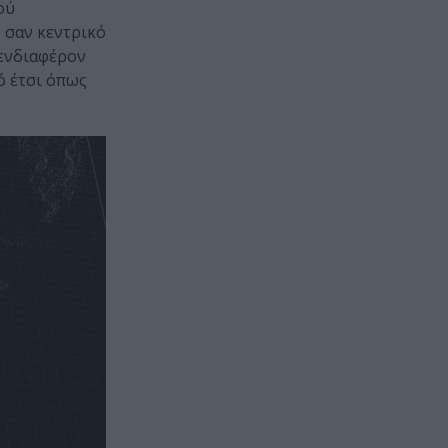
ού
 σαν κεντρικό
 ενδιαφέρον
ό έτσι όπως