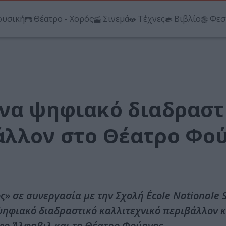
υσική
Θέατρο - Χορός
Σινεμά
Τέχνες
Βιβλίο
Φεσ
Ένα ψηφιακό διαδραστ
άλλον στο Θέατρο Φο
» σε συνεργασία με την Σχολή École Nationale 
α ψηφιακό διαδραστικό καλλιτεχνικό περιβάλλον κ
φο Άλφαβιλ και το Θέατρο Φούρνος.