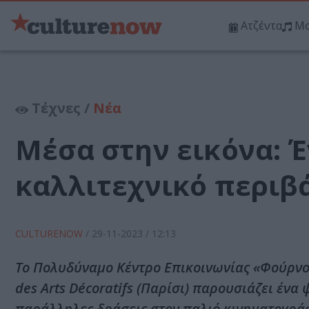
Ατζέντα
Μο
Τέχνες /
Νέα
Μέσα στην εικόνα: 
καλλιτεχνικό περιβ
CULTURENOW
/
29-11-2023
/ 12:13
Το Πολυδύναμο Κέντρο Επικοινωνίας «Φούρνος
des Arts Décoratifs (Παρίσι) παρουσιάζει έν
παράλληλες δράσεις στον παλιό κινηματογρά