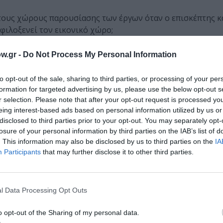
τους χώρους παρουσίασης των έργων όταν ο επισκέπτης κ
 φιλοξενεί τον εικονικό χώρο;
που όλοι έχουμε αγαπήσει και πώς θα εξελιχθούν τα έργα
w.gr -
Do Not Process My Personal Information
to opt-out of the sale, sharing to third parties, or processing of your per
α από αυτά τα ειδικά χαρακτηριστικά; Και βέβαια τι μορφή
formation for targeted advertising by us, please use the below opt-out s
ικό σύστημα;
r selection. Please note that after your opt-out request is processed y
eing interest-based ads based on personal information utilized by us or
ρευνητές Νέων Μέσων:
Μάνθος Σαντοριναίος, Samuel Bian
disclosed to third parties prior to your opt-out. You may separately opt-
losure of your personal information by third parties on the IAB’s list of
. This information may also be disclosed by us to third parties on the
IA
Participants
that may further disclose it to other third parties.
ται με τη σειρά, ακολουθώντας την λογική ενός κινηματο
τας, cinema 360°, καθώς και έργα τα οποία αναπτύσσουν 
τροεγκεφαλογραφίας.
l Data Processing Opt Outs
 οι:
Κωνσταντίνα Βέτσιου, Samuel Bianchini, Continuum
ier, Nεφέλη Γεωργακοπούλου, Νεφέλη Δημητριάδη, Διο
o opt-out of the Sharing of my personal data.