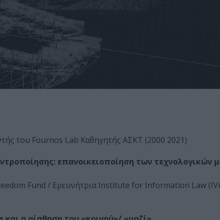
τής του Fournos Lab Καθηγητής ΑΣΚΤ (2000 2021)
εντροποίησης: επανοικειοποίηση των τεχνολογικών 
dom Fund / Ερευνήτρια Institute for Information Law (IViR
ns και η αίσθηση του «κοινού»/ «μαζί»