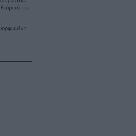
διαδραστικό
 θεάματά του,
ιαμορφωμένη