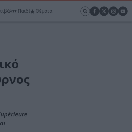
τιβάλ
Παιδί
Θέματα
ικό
ύρνος
Supérieure
αι