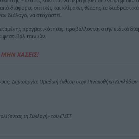
σκέπτης – θεατής καλείται να περιηγηθεί σε ένα ψηφιακό 
ι από διάφορες οπτικές και κλίμακες θέασης τα διαδραστικά
αν διάλογο, να στοχαστεί.
κτεταμένης πραγματικότητας, προβάλλονται στην ειδικά δ
α φεστιβάλ ταινιών.
ΜΗΝ ΧΑΣΕΙΣ!
τωση, Δημιουργία: Ομαδική έκθεση στην Πινακοθήκη Κυκλάδων
τολίζοντας τη Συλλογή» του ΕΜΣΤ