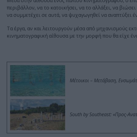
Μέσα στην αίθουσα ενός παλιού κινηματογράφου, ο επι
περιβάλλον, να το κατοικήσει, να το αλλάξει, να βιώσε
να συμμετέχει σε αυτά, να ψυχαγωγηθεί να αναπτύξει έν
Τα έργα, αν και λειτουργούν μέσα από μηχανισμούς ε
κινηματογραφική αίθουσα με την μορφή που θα είχε έν
Μέτοικοι – Μετάβαση, Ενσωμά
South by Southeast: «Προς-Ανα