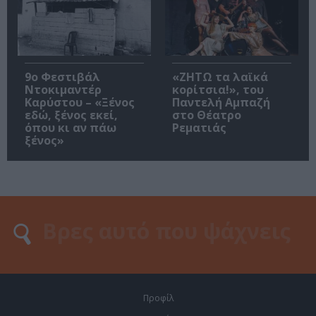
9ο Φεστιβάλ
«ΖΗΤΩ τα λαϊκά
Ντοκιμαντέρ
κορίτσια!», του
Καρύστου – «Ξένος
Παντελή Αμπαζή
εδώ, ξένος εκεί,
στο Θέατρο
όπου κι αν πάω
Ρεματιάς
ξένος»
Προφίλ