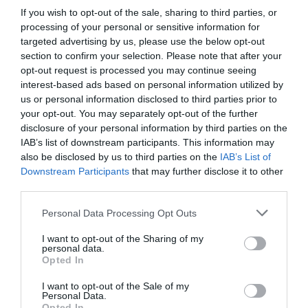
If you wish to opt-out of the sale, sharing to third parties, or
Γιώργος Κάστανος
σαξόφωνο/ κλαρινέτο
processing of your personal or sensitive information for
Κωνσταντίνος Σαπούνης
τρομπέτα
targeted advertising by us, please use the below opt-out
Ευάγγελος Χαμρίστσακ
τρομπόνι
section to confirm your selection. Please note that after your
opt-out request is processed you may continue seeing
Παρτιτούρες:
Άρης Ζέρβας
interest-based ads based on personal information utilized by
us or personal information disclosed to third parties prior to
Σχεδιασμός αφίσας:
Αιμιλία Μιχαηλίδου
your opt-out. You may separately opt-out of the further
Σύλληψη / Καλλιτεχνική διεύθυνση:
Νατάσσα
disclosure of your personal information by third parties on the
Μποφίλιου
IAB’s list of downstream participants. This information may
Ευχαριστούμε για τη συμβολή της την
Ρένα
also be disclosed by us to third parties on the
IAB’s List of
Παρμενίδου
Downstream Participants
that may further disclose it to other
Σκηνοθετική και σκηνογραφική
third parties.
επιμέλεια
: Άγγελος Τριανταφύλλου
Personal Data Processing Opt Outs
Σκηνικό:
Κωνσταντίνος Λαμπρίδης
Σχεδιασμός φώτων:
Περικλής Μαθιέλλης
I want to opt-out of the Sharing of my
personal data.
Κινησιολογία:
Σεσίλ Μικρούτσικου
Opted In
Ενδυματολογική επιμέλεια:
Σάσα Χαραρά,
I want to opt-out of the Sale of my
Νατάσσα Μποφίλιου
Personal Data.
Opted In