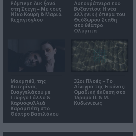
Ρόμπερτ Άικ ξανά
Αυτοκράτειρα του
στη Στέγη – Με τους
Βυζαντίου: Η νέα
Νίκο Κουρή & Μαρία
ελληνική όπερα του
Κεχαγιόγλου
Θεόδωρου Στάθη
στο θέατρο
Ολύμπια
Μακμπέθ, της
32οι Πλοές – Το
Κατερίνας
Αίνιγμα της Εικόνας:
Ευαγγελάτου με
Ομαδική έκθεση στο
Γιώργο Γάλλο &
Ίδρυμα Π. & Μ.
Καρυοφυλλιά
Κυδωνιέως
Καραμπέτη στο
Θέατρο Βασιλάκου