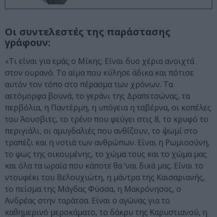
Οι συντελεστές της παράστασης
γράφουν:
«Τι είναι για εμάς ο Μίκης; Είναι δυο χέρια ανοιχτά
στον ουρανό. Το αίμα που κύλησε άδικα και πότισε
αυτόν τον τόπο στο πέρασμα των χρόνων. Τα
αετόμορφα βουνά, το γεράνι της Δραπετσώνας, τα
περβόλια, η Παντέρμη, η υπόγεια η ταβέρνα, οι κοπέλες
του Άουσβιτς, το τρένο που φεύγει στις 8, το κρυφό το
περιγιάλι, οι αμυγδαλιές που ανθίζουν, το ψωμί στο
τραπέζι και η νοτιά των ανθρώπων. Είναι η Ρωμιοσύνη,
το φως της οικουμένης, το χώμα τους και το χώμα μας
και όλα τα ωραία που κάποτε θα ‘ναι δικά μας. Είναι το
ντουφέκι του Βελουχιώτη, η μάντρα της Καισαριανής,
το πείσμα της Μάγδας Φύσσα, η Μακρόνησος, ο
Ανδρέας στην ταράτσα. Είναι ο αγώνας για το
καθημερινό μεροκάματο, το δάκρυ της Καρυστιανού, η