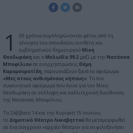
1
00 χρόνια συμπληρώνονται φέτος από τη
γέννηση του σπουδαίου συνθέτη και
εμβληματικού δημιουργού
Μίκη
Θεοδωράκη
και ο
Μελωδία 99.2
μαζί με την
Νατάσσα
Μποφίλιου
σε ενορχηστρώσεις
Θέμη
Καραμουρατίδη
, παρουσιάζουν ξανά το αφιέρωμα
«Μες στους ανθισμένους κήπους»
: Το πιο
συγκινητικό αφιέρωμα που έγινε για τον Μίκη
Θεοδωράκη σε σύλληψη και καλλιτεχνική διεύθυνση
της Νατάσσας Μποφίλιου.
Το Σάββατο 14 και την Κυριακή 15 Ιουνίου,
το
Δημοτικό Θέατρο Λυκαβηττού
θα μεταμορφωθεί
σε ένα σύγχρονο «αρχαίο θέατρο» για να φιλοξενήσει