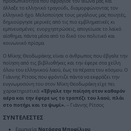
προσωπικότητα που σφράγισε τον αιώνα μας και
άλλαξε το ελληνικό τραγούδι, διαμορφώνοντας τον
ελληνικό ήχο. Μελοποίησε τους μεγάλους μας ποιητές,
δημιούργησε μερικές από τις πιο εμβληματικές κι
εμπνευσμένες ενορχηστρώσεις, απογείωσε το λαϊκό
αίσθημα, πάντα μέσα από το δικό του πολιτικό και
κοινωνικό πρίσμα.
Ο Μίκης Θεοδωράκης είναι ο άνθρωπος που έβγαλε την
ποίηση από τις βιβλιοθήκες και την έφερε στα χείλη
όλου του ελληνικού λαού, έως τα πέρατα του κόσμου. Ο
Γιάννης Ρίτσος που φρόντιζε πάντα να εκφράζει την
ευγνωμοσύνη του στον Μίκη Θεοδωράκη είχε πει
χαρακτηριστικά:
«Έβγαλε την ποίηση στον καθαρόν
αέρα και την έφερε
ως το τραπέζι του λαού, πλάι
στο ποτήρι και το ψωμί».
– Γιάννης Ρίτσος
ΣΥΝΤΕΛΕΣΤΕΣ
Ερμηνεία:
Νατάσσα Μποφίλιου