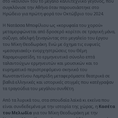
στο «κοίλον» του το μεγάλο καλλιτεχνικό γεγονός, που
συγκλόνισε την Αθήνα όταν παρουσιάστηκε στο
Ηρώδειο για πρώτη φορά τον Οκτώβριο του 2024.
H Νατάσσα Μποφίλιου ως «κορυφαία του χορού»
μεταμορφώνεται από δροσερό κορίτσι σε τραγική μάνα,
σύζυγο, αδελφή ξεναγώντας στο μεγαλείο του έργου
του Μίκη Θεοδωράκη. Ενώ με όχημα τις ευφυείς
«μεσογειακές» ενορχηστρώσεις του Θέμη
Καραμουρατίδη, το ερμηνευτικό σύνολο επτά
ταλαντούχων ερμηνευτών και μουσικών και το
ευρηματικό περιστρεφόμενο σκηνικό του
Κωνσταντίνου Λαμπρίδη μεταφερόμαστε θεατρικά σε
βαθιά ελληνικές και ιστορικές στιγμές που κατέγραψαν
τα τραγούδια του μεγάλου συνθέτη.
Από τα λυρικά του, στα σπουδαία λαϊκά κι εκείνα που
είναι συνδεδεμένα με την ιστορία της χώρας, η
Κασέτα
του Μελωδία
για τον Μίκη Θεοδωράκη με την