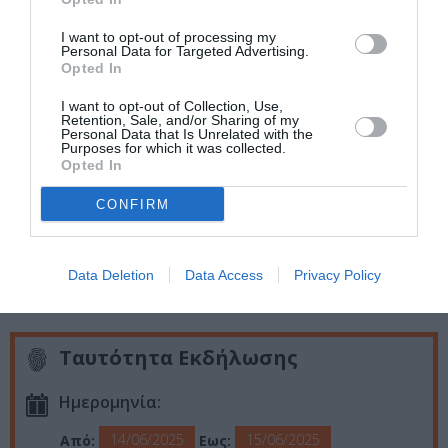
Κείμενα:
Θύμιος Καλαμούκης
Επιμέλεια ρεπερτορίου:
Χρήστος Κορτσέλης
I want to opt-out of processing my
Personal Data for Targeted Advertising.
Σχεδιασμός ήχου/ηχοληψία:
Γιάννης Παξεβάνης
Opted In
Ηχολήπτης σκηνής:
Αντώνης Ζαχόπουλος
I want to opt-out of Collection, Use,
Retention, Sale, and/or Sharing of my
ΠΑΡΑΓΩΓΗ:
FRONTSTAGE ENTERTAINMENT –
Personal Data that Is Unrelated with the
Purposes for which it was collected.
PROSPERO
Opted In
ΕΠΙΚΟΙΝΩΝΙΑ – ΠΡΟΒΟΛΗ ΠΑΡΑΣΤΑΣΗΣ ΣΤΑ MEDIA
CONFIRM
Άννα Θεοδόση – Frontstage
Χαρά Ζούμα – Zuma Communications
Ελένη Γιαννοπούλου – Prospero
Data Deletion
Data Access
Privacy Policy
Ιωάννα Μπρατσολιά – Prospero
Ταυτότητα Εκδήλωσης
Ημερομηνία:
14/06/2025
15/06/2025
Από:
Εως: