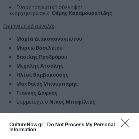
Ενορχηστρωτική σύλληψη/
ενορχηστρώσεις:
Θέμης Καραμουρατίδης
Ερμηνευτικό σύνολο:
Μαρία Διακοπαναγιώτου
Μυρτώ Βασιλείου
Βασίλης Προδρόμου
Μιχάλης Ατσάλης
Ηλίας Βαμβακούσης
Ματθαίος Μπουμπάρης
Γιάννης Δάφνος
Συμμετέχει ο
Νίκος Μποφίλιος
Παίζουν οι μουσικοί:
CultureNow.gr -
Do Not Process My Personal
Γιώργος Μπουλντής
κόντραμπασο
Information
Μανώλης Γιαννίκιος
τύμπανα