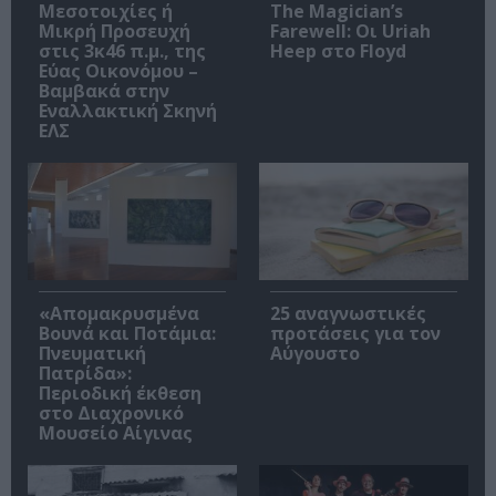
Μεσοτοιχίες ή
The Magician’s
Μικρή Προσευχή
Farewell: Οι Uriah
στις 3κ46 π.μ., της
Heep στο Floyd
Εύας Οικονόμου –
Βαμβακά στην
Εναλλακτική Σκηνή
ΕΛΣ
«Απομακρυσμένα
25 αναγνωστικές
Βουνά και Ποτάμια:
προτάσεις για τον
Πνευματική
Αύγουστο
Πατρίδα»:
Περιοδική έκθεση
στο Διαχρονικό
Μουσείο Αίγινας