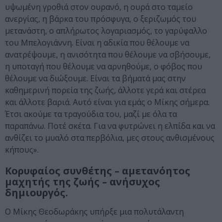
υψωμένη γροθιά στον ουρανό, η ουρά στο ταμείο
ανεργίας, η βάρκα του πρόσφυγα, ο ξεριζωμός του
μετανάστη, ο απλήρωτος λογαριασμός, το γαρύφαλλο
του Μπελογιάννη. Είναι η αδικία που θέλουμε να
ανατρέψουμε, η ανισότητα που θέλουμε να σβήσουμε,
η υποταγή που θέλουμε να αρνηθούμε, ο φόβος που
θέλουμε να διώξουμε. Είναι τα βήματά μας στην
καθημερινή πορεία της ζωής, άλλοτε γερά και στέρεα
και άλλοτε βαριά. Αυτό είναι για εμάς ο Μίκης σήμερα.
Έτσι ακούμε τα τραγούδια του, μαζί με όλα τα
παραπάνω. Ποτέ σκέτα. Για να φυτρώνει η ελπίδα και να
ανθίζει το μυαλό στα περβόλια, μες στους ανθισμένους
κήπους».
Κορυφαίος συνθέτης – αμετανόητος
μαχητής της ζωής – ανήσυχος
δημιουργός.
Ο Μίκης Θεοδωράκης υπήρξε μια πολυτάλαντη