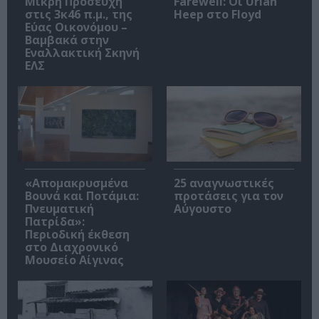
Μικρή Προσευχή
Farewell: Οι Uriah
στις 3κ46 π.μ., της
Heep στο Floyd
Εύας Οικονόμου –
Βαμβακά στην
Εναλλακτική Σκηνή
ΕΛΣ
«Απομακρυσμένα
25 αναγνωστικές
Βουνά και Ποτάμια:
προτάσεις για τον
Πνευματική
Αύγουστο
Πατρίδα»:
Περιοδική έκθεση
στο Διαχρονικό
Μουσείο Αίγινας