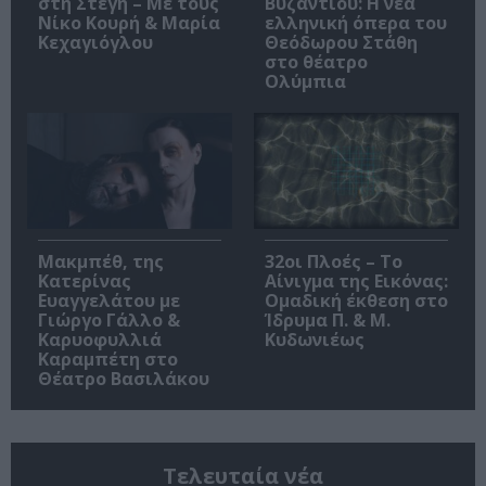
στη Στέγη – Με τους
Βυζαντίου: Η νέα
Νίκο Κουρή & Μαρία
ελληνική όπερα του
Κεχαγιόγλου
Θεόδωρου Στάθη
στο θέατρο
Ολύμπια
Μακμπέθ, της
32οι Πλοές – Το
Κατερίνας
Αίνιγμα της Εικόνας:
Ευαγγελάτου με
Ομαδική έκθεση στο
Γιώργο Γάλλο &
Ίδρυμα Π. & Μ.
Καρυοφυλλιά
Κυδωνιέως
Καραμπέτη στο
Θέατρο Βασιλάκου
Τελευταία νέα