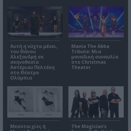
Αυτή η νύχτα μένει,
Mania The Abba
του Θάνου
Tribute: Μια
Αλεξανδρή σε
μοναδική συναυλία
σκηνοθεσία
στο Christmas
Αστέριου Πελτέκη
Theater
στο Θέατρο
Ολύμπια
Μεσοτοιχίες ή
The Magician’s