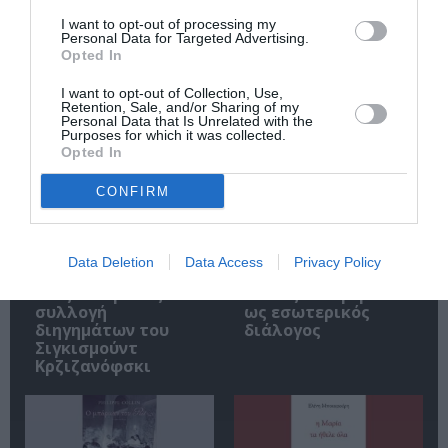
I want to opt-out of processing my
Personal Data for Targeted Advertising.
Opted In
I want to opt-out of Collection, Use,
Σχετικά Άρθρα
Retention, Sale, and/or Sharing of my
Personal Data that Is Unrelated with the
Purposes for which it was collected.
Opted In
CONFIRM
Data Deletion
Data Access
Privacy Policy
Αυτοβιογραφία
Αντόνιο Πόρτσια –
ενός πτώματος: Μια
Φωνές: Ένα βιβλίο
συλλογή
ως εσωτερικός
διηγημάτων του
διάλογος
Σιγκισμούντ
Κρζιζανόφσκι