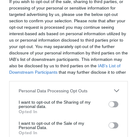
Δείτε όλα τα
τελευταία νέα
για την Τέχνη και τον
If you wish to opt-out of the sale, sharing to third parties, or
Πολιτισμό στο
Culturenow.gr
processing of your personal or sensitive information for
targeted advertising by us, please use the below opt-out
section to confirm your selection. Please note that after your
Νέοι Διαγωνισμοί
❯
opt-out request is processed you may continue seeing
interest-based ads based on personal information utilized by
Tags
us or personal information disclosed to third parties prior to
your opt-out. You may separately opt-out of the further
ΔΟΚΙΜΙΑ - ΜΕΛΕΤΕΣ
ΕΚΔΟΣΕΙΣ ΑΛΕΞΑΝΔΡΕΙΑ
disclosure of your personal information by third parties on the
IAB’s list of downstream participants. This information may
ΕΛΛΗΝΕΣ ΣΥΓΓΡΑΦΕΙΣ
also be disclosed by us to third parties on the
IAB’s List of
Downstream Participants
that may further disclose it to other
Newsletter
third parties.
Κάθε βδομάδα στο e-mail σας τα τελευταία νέα για
Personal Data Processing Opt Outs
την Τέχνη και τον Πολιτισμό!
I want to opt-out of the Sharing of my
personal data.
Opted In
I want to opt-out of the Sale of my
Personal Data.
Opted In
Ακολουθήστε το Culturenow.gr