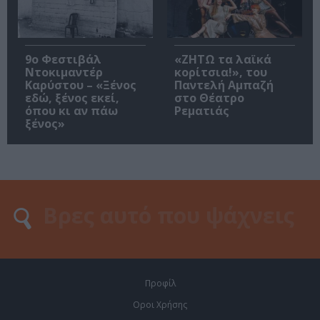
9ο Φεστιβάλ
«ΖΗΤΩ τα λαϊκά
Ντοκιμαντέρ
κορίτσια!», του
Καρύστου – «Ξένος
Παντελή Αμπαζή
εδώ, ξένος εκεί,
στο Θέατρο
όπου κι αν πάω
Ρεματιάς
ξένος»
Προφίλ
Οροι Χρήσης