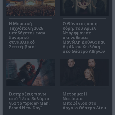
Η Μουσική
Ο Θάνατος και η
Τεχνόπολη 2026
Κόρη, του Άριελ
υποδέχεται έναν
Ντόρφμαν σε
δυναμικό
σκηνοθεσία
συναυλιακό
Μανώλη Δούνια και
Σεπτέμβριο!
Αιμίλιου Χειλάκη
στο Θέατρο Αθηνών
Εισπράξεις πάνω
Μέτρημα: Η
από 1 δισ. δολάρια
Νατάσσα
για το “Spider-Man:
Μποφίλιου στο
Brand New Day”
Αρχαίο Θέατρο Δίου