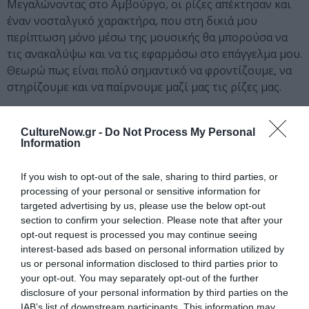
Μεγαλώνοντας στο Αμβούργο, οι ρίζες απέκτησαν και
έναν νοσταλγικό χαρακτήρα, που στη δικιά μου
περίπτωση μόνο μέσω της μουσικής θα μπορούσα να
τις ανακαλύψω και να τις εφαρμόσω στο επάγγελμα μου.
Θεωρώ πως είναι πολύ σημαντικό να φροντίζουμε, να
στηρίζουμε και να παίρνουμε μαζί μας τις ρίζες μας.
CultureNow.gr -
Do Not Process My Personal
Information
If you wish to opt-out of the sale, sharing to third parties, or
processing of your personal or sensitive information for
targeted advertising by us, please use the below opt-out
section to confirm your selection. Please note that after your
opt-out request is processed you may continue seeing
interest-based ads based on personal information utilized by
us or personal information disclosed to third parties prior to
your opt-out. You may separately opt-out of the further
disclosure of your personal information by third parties on the
IAB’s list of downstream participants. This information may