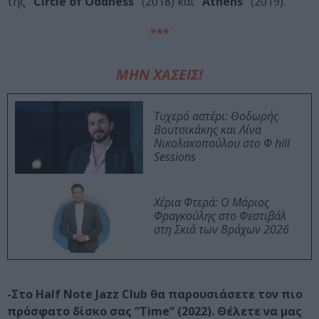
της
“Circle of Oddness“
(2018) και
“Athens“
(2019).
***
ΜΗΝ ΧΑΣΕΙΣ!
Τυχερό αστέρι: Θοδωρής
Βουτσικάκης και Λίνα
Νικολακοπούλου στο Φ hill
Sessions
Χέρια Φτερά: Ο Μάριος
Φραγκούλης στο Φεστιβάλ
στη Σκιά των Βράχων 2026
-Στο Half Note Jazz Club θα παρουσιάσετε τον πιο
πρόσφατο δίσκο σας “Time“ (2022). Θέλετε να μας