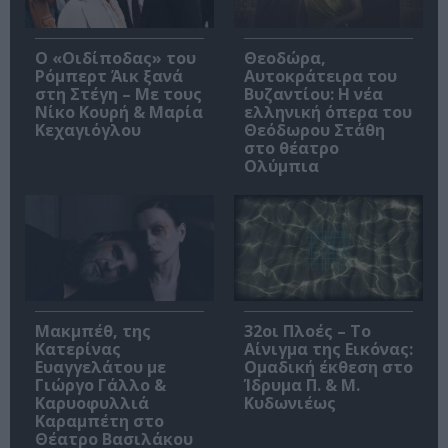
O «Οιδίποδας» του
Θεοδώρα,
Ρόμπερτ Άικ ξανά
Αυτοκράτειρα του
στη Στέγη – Με τους
Βυζαντίου: Η νέα
Νίκο Κουρή & Μαρία
ελληνική όπερα του
Κεχαγιόγλου
Θεόδωρου Στάθη
στο θέατρο
Ολύμπια
Μακμπέθ, της
32οι Πλοές – Το
Κατερίνας
Αίνιγμα της Εικόνας:
Ευαγγελάτου με
Ομαδική έκθεση στο
Γιώργο Γάλλο &
Ίδρυμα Π. & Μ.
Καρυοφυλλιά
Κυδωνιέως
Καραμπέτη στο
Θέατρο Βασιλάκου