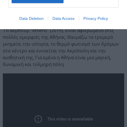
– Ποια στοιχεία της μεγαλούπολης θέλετε να
αναδείξετε μέσα από τις μουσικές σας στο
“Athens“;
Data Deletion
Data Access
Privacy Policy
Το άλμπουμ “Athens“ (2019), είναι αφιερωμένο στις
πολλές ομορφιές της Αθήνας. Θαυμάζω τα τρομερά
μνημεία, την ιστορία, το θερμό φωτισμό των δρόμων
στο κέντρο και εννοείται την Ακρόπολη και την
αισθητική της. Για εμένα η Αθήνα είναι μια μαγική,
δυναμική και τολμηρή πόλη.