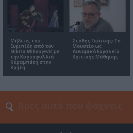
Μήδεια, του
Στάθης Γκότσης: Το
Ευριπίδη από τον
Μουσείο ως
Nikita Milivojević με
Δυναμικό Εργαλείο
την Καρυοφυλλιά
Κριτικής Μάθησης
Καραμπέτη στην
Κρήτη