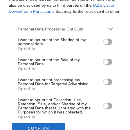
also be disclosed by us to third parties on the
IAB’s List of
Downstream Participants
that may further disclose it to other
third parties.
-Στο live θα ακούσουμε κομμάτια και από το “Circle
of Oddness“, αλλά και από τον δίσκο “Athens“
Personal Data Processing Opt Outs
(2019), στον οποίο συμμετείχε και ο Ross Daly (στο
“Athens V”). Πώς προέκυψε αυτή η συνεργασία και
I want to opt-out of the Sharing of my
personal data.
τι πιστεύετε πως προσέθεσε ο ήχος της λύρας στη
Opted In
σύνθεσή σας;
I want to opt-out of the Sale of my
Personal Data.
Γενικά μου αρέσουν πολύ οι συνεργασίες και
Opted In
προσπαθώ σε κάθε άλμπουμ να έχω καλεσμένους σε 1
με 2 κομμάτια. Μου αρέσουν επίσης οι αντιθέσεις στην
I want to opt-out of processing my
Personal Data for Targeted Advertising.
μουσική, με την έννοια ότι η λύρα δεν είναι ένα
Opted In
συνηθισμένο όργανο της τζαζ, όμως εντάχθηκε και
I want to opt-out of Collection, Use,
ομόρφυνε το κομμάτι Athens V με τον τρόπο της. Ο
Retention, Sale, and/or Sharing of my
Ross Daly είναι εξαιρετικός μουσικός αλλά και
Personal Data that Is Unrelated with the
Purposes for which it was collected.
άνθρωπος με ήθος και σεμνότητα και η συνεργασία
Opted In
κύλισε πολύ αρμονικά.
CONFIRM