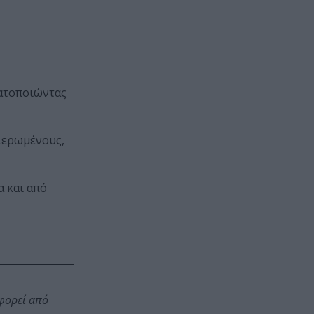
ματοποιώντας
θιερωμένους,
α και από
οφορεί από