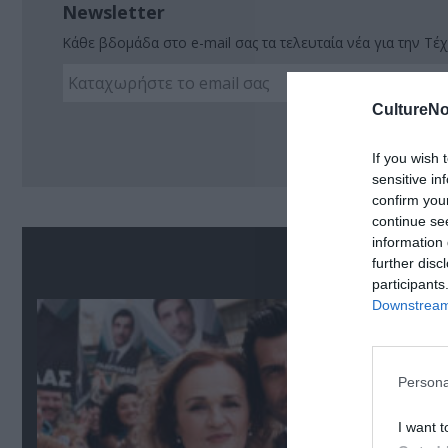
Newsletter
Κάθε βδομάδα στο e-mail σας τα τελευταία νέα για την Τέχ
CultureNo
Ακο
If you wish 
sensitive in
confirm you
continue se
information 
Δ
further disc
participants
Downstream 
Persona
I want t