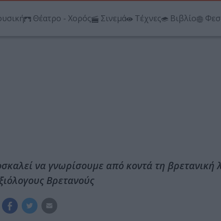
υσική
Θέατρο - Χορός
Σινεμά
Τέχνες
Βιβλίο
Φεσ
οσκαλεί να γνωρίσουμε από κοντά τη βρετανική λ
ξιόλογους Βρετανούς