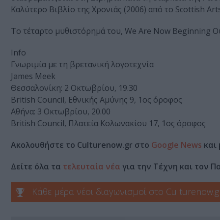
Καλύτερο Βιβλίο της Χρονιάς (2006) από το Scottish Art
Το τέταρτο μυθιστόρημά του, We Are Now Beginning Our
Info
Γνωριμία με τη βρετανική λογοτεχνία
James Meek
Θεσσαλονίκη: 2 Οκτωβρίου, 19.30
British Council, Εθνικής Αμύνης 9, 1ος όροφος
Αθήνα: 3 Οκτωβρίου, 20.00
British Council, Πλατεία Κολωνακίου 17, 1ος όροφος
Ακολουθήστε το Culturenow.gr στο
Google News
και 
Δείτε όλα τα
τελευταία νέα
για την Τέχνη και τον Π
Κάθε μέρα νέοι διαγωνισμοί στο Culturenow.g