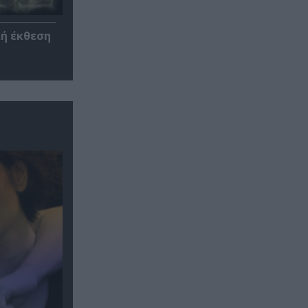
κή έκθεση