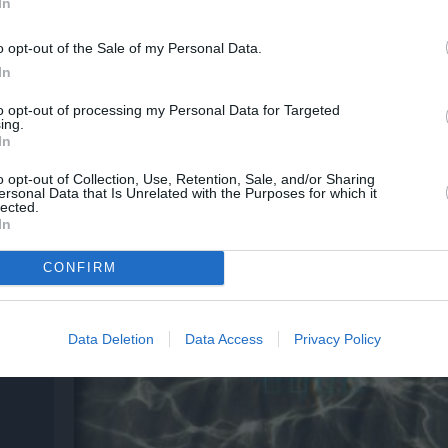
In
o opt-out of the Sale of my Personal Data.
In
to opt-out of processing my Personal Data for Targeted
ing.
 – Με
Θεοδώρα, Αυτοκράτειρα του Βυζαντίου: Η ν
In
ελληνική όπερα του Θεόδωρου Στάθη στο 
Ολύμπια
o opt-out of Collection, Use, Retention, Sale, and/or Sharing
ersonal Data that Is Unrelated with the Purposes for which it
lected.
In
CONFIRM
Data Deletion
Data Access
Privacy Policy