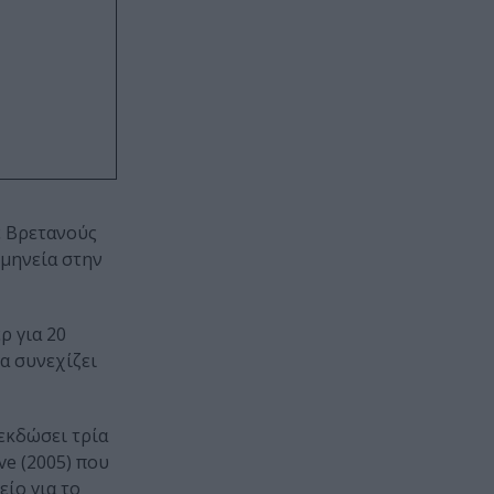
ε Βρετανούς
ρμηνεία στην
ρ για 20
α συνεχίζει
 εκδώσει τρία
ve (2005) που
είo για το