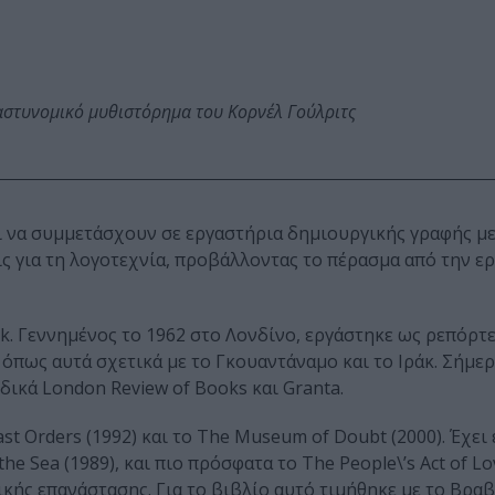
αστυνομικό μυθιστόρημα του Κορνέλ Γούλριτς
οι να συμμετάσχουν σε εργαστήρια δημιουργικής γραφής μ
ς για τη λογοτεχνία, προβάλλοντας το πέρασμα από την ε
k. Γεννημένος το 1962 στο Λονδίνο, εργάστηκε ως ρεπόρτε
 όπως αυτά σχετικά με το Γκουαντάναμο και το Ιράκ. Σήμερ
οδικά London Review of Books και Granta.
ast Orders (1992) και το The Museum of Doubt (2000). Έχει
the Sea (1989), και πιο πρόσφατα το The People\’s Act of Lo
κής επανάστασης. Για το βιβλίο αυτό τιμήθηκε με τo Βραβ