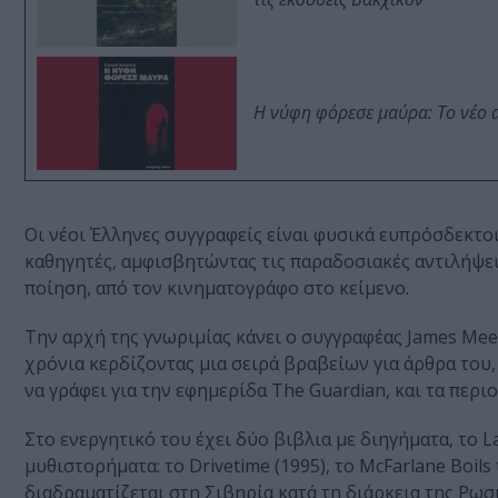
Η νύφη φόρεσε μαύρα: Το νέο 
Οι νέοι Έλληνες συγγραφείς είναι φυσικά ευπρόσδεκτ
καθηγητές, αμφισβητώντας τις παραδοσιακές αντιλήψει
ποίηση, από τον κινηματογράφο στο κείμενο.
Την αρχή της γνωριμίας κάνει ο συγγραφέας James Mee
χρόνια κερδίζοντας μια σειρά βραβείων για άρθρα του,
να γράφει για την εφημερίδα The Guardian, και τα περι
Στο ενεργητικό του έχει δύο βιβλια με διηγήματα, το L
μυθιστορήματα: το Drivetime (1995), το McFarlane Boils 
διαδραματίζεται στη Σιβηρία κατά τη διάρκεια της Ρωσι