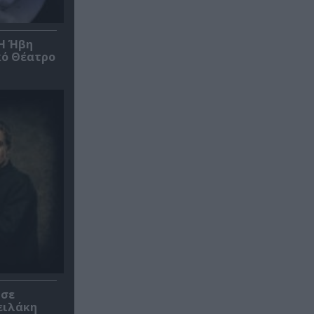
*Η Ήβη
κό Θέατρο
 σε
ειλάκη