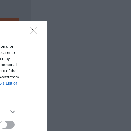
sonal or
ection to
ou may
 personal
out of the
 downstream
B’s List of