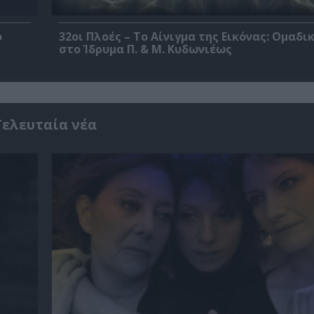
ο
32οι Πλοές – Το Αίνιγμα της Εικόνας: Ομαδι
στο Ίδρυμα Π. & Μ. Κυδωνιέως
Τελευταία νέα