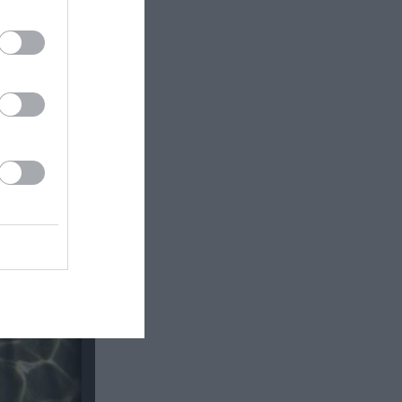
έα
θέατρο