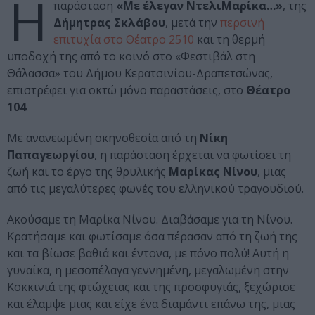
Η
παράσταση
«Με έλεγαν ΝτελιΜαρίκα…»
, της
Δήμητρας Σκλάβου
, μετά την
περσινή
επιτυχία στο Θέατρο 2510
και τη θερμή
υποδοχή της από το κοινό στο «Φεστιβάλ στη
Θάλασσα» του Δήμου Κερατσινίου-Δραπετσώνας,
επιστρέφει για οκτώ μόνο παραστάσεις, στο
Θέατρο
104
.
Με ανανεωμένη σκηνοθεσία από τη
Νίκη
Παπαγεωργίου
, η παράσταση έρχεται να φωτίσει τη
ζωή και το έργο της θρυλικής
Μαρίκας Νίνου
, μιας
από τις μεγαλύτερες φωνές του ελληνικού τραγουδιού.
Ακούσαμε τη Μαρίκα Νίνου. Διαβάσαμε για τη Νίνου.
Κρατήσαμε και φωτίσαμε όσα πέρασαν από τη ζωή της
και τα βίωσε βαθιά και έντονα, με πόνο πολύ! Αυτή η
γυναίκα, η μεσοπέλαγα γεννημένη, μεγαλωμένη στην
Κοκκινιά της φτώχειας και της προσφυγιάς, ξεχώρισε
και έλαμψε μιας και είχε ένα διαμάντι επάνω της, μιας