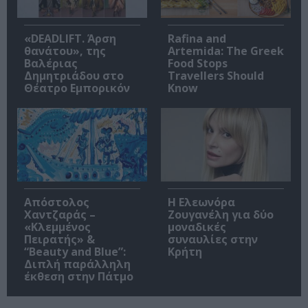
«DEADLIFT. Άρση
Rafina and
θανάτου», της
Artemida: The Greek
Βαλέριας
Food Stops
Δημητριάδου στο
Travellers Should
Θέατρο Εμπορικόν
Know
Απόστολος
Η Ελεωνόρα
Χαντζαράς –
Ζουγανέλη για δύο
«Κλεμμένος
μοναδικές
Πειρατής» &
συναυλίες στην
“Beauty and Blue”:
Κρήτη
Διπλή παράλληλη
έκθεση στην Πάτμο