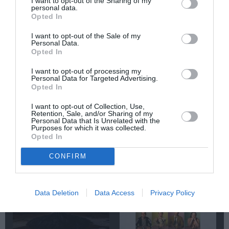
I want to opt-out of the Sharing of my
personal data.
Newsletter
Opted In
Κάθε βδομάδα στο e-mail σας τα τελευταία νέα για
I want to opt-out of the Sale of my
την Τέχνη και τον Πολιτισμό!
Personal Data.
Opted In
I want to opt-out of processing my
Personal Data for Targeted Advertising.
Opted In
Ακολουθήστε το Culturenow.gr
I want to opt-out of Collection, Use,
Retention, Sale, and/or Sharing of my
Personal Data that Is Unrelated with the
Purposes for which it was collected.
Opted In
CONFIRM
Σχετικά Άρθρα
Data Deletion
Data Access
Privacy Policy