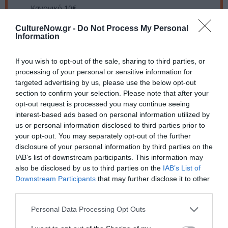
Κανονικό 10€
Πληροφορίες / Κρατήσεις:
CultureNow.gr -
Do Not Process My Personal
Information
Τηλ: 210 3455020 |
104.gr
If you wish to opt-out of the sale, sharing to third parties, or
processing of your personal or sensitive information for
Ακολουθήστε το Culturenow.gr στο
Google News
και
targeted advertising by us, please use the below opt-out
μάθετε πρώτοι όλες τις ειδήσεις
section to confirm your selection. Please note that after your
opt-out request is processed you may continue seeing
Δείτε όλα τα
τελευταία νέα
για την Τέχνη και τον
interest-based ads based on personal information utilized by
Πολιτισμό στο
Culturenow.gr
us or personal information disclosed to third parties prior to
your opt-out. You may separately opt-out of the further
Νέοι Διαγωνισμοί
❯
disclosure of your personal information by third parties on the
IAB’s list of downstream participants. This information may
also be disclosed by us to third parties on the
IAB’s List of
Tags
Downstream Participants
that may further disclose it to other
third parties.
ΕΛΛΗΝΙΚΟ ΕΡΓΟ
ΘΕΑΤΡΙΚΕΣ ΠΑΡΑΣΤΑΣΕΙΣ 2024 - 2025
Personal Data Processing Opt Outs
ΜΟΥΣΙΚΟΘΕΑΤΡΙΚΕΣ ΠΑΡΑΣΤΑΣΕΙΣ