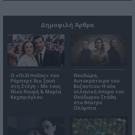
Δημοφιλή Άρθρα
O «Οιδίποδας» του
Θεοδώρα,
Ρόμπερτ Άικ ξανά
Αυτοκράτειρα του
στη Στέγη – Με τους
Βυζαντίου: Η νέα
Νίκο Κουρή & Μαρία
ελληνική όπερα του
Κεχαγιόγλου
Θεόδωρου Στάθη
στο θέατρο
Ολύμπια