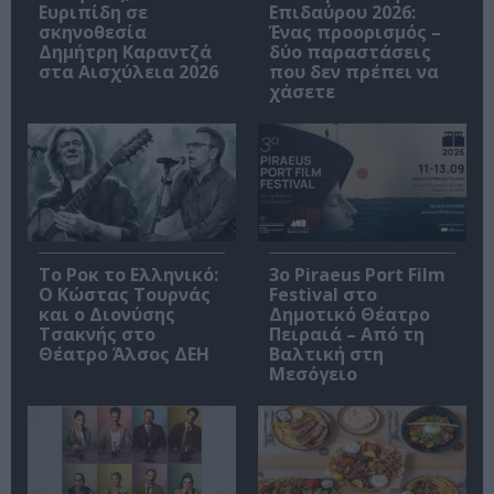
Ευριπίδη σε
Επιδαύρου 2026:
σκηνοθεσία
Ένας προορισμός –
Δημήτρη Καραντζά
δύο παραστάσεις
στα Αισχύλεια 2026
που δεν πρέπει να
χάσετε
Το Ροκ το Ελληνικό:
3o Piraeus Port Film
Ο Κώστας Τουρνάς
Festival στο
και ο Διονύσης
Δημοτικό Θέατρο
Τσακνής στο
Πειραιά – Από τη
Θέατρο Άλσος ΔΕΗ
Βαλτική στη
Μεσόγειο