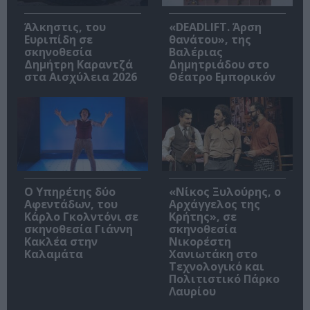
Άλκηστις, του
«DEADLIFT. Άρση
Ευριπίδη σε
θανάτου», της
σκηνοθεσία
Βαλέριας
Δημήτρη Καραντζά
Δημητριάδου στο
στα Αισχύλεια 2026
Θέατρο Εμπορικόν
Ο Υπηρέτης δύο
«Νίκος Ξυλούρης, ο
Αφεντάδων, του
Αρχάγγελος της
Κάρλο Γκολντόνι σε
Κρήτης», σε
σκηνοθεσία Γιάννη
σκηνοθεσία
Κακλέα στην
Νικορέστη
Καλαμάτα
Χανιωτάκη στο
Τεχνολογικό και
Πολιτιστικό Πάρκο
Λαυρίου