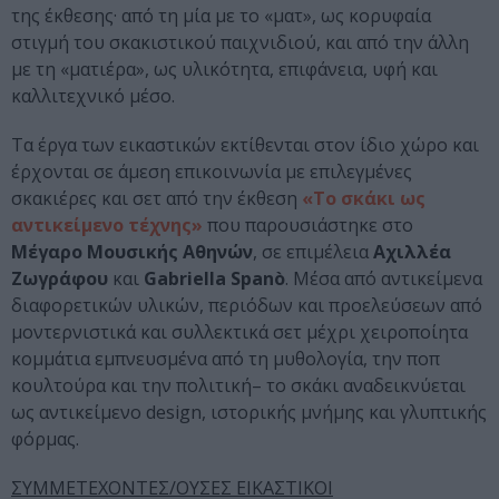
της έκθεσης· από τη μία με το «ματ», ως κορυφαία
στιγμή του σκακιστικού παιχνιδιού, και από την άλλη
με τη «ματιέρα», ως υλικότητα, επιφάνεια, υφή και
καλλιτεχνικό μέσο.
Τα έργα των εικαστικών εκτίθενται στον ίδιο χώρο και
έρχονται σε άμεση επικοινωνία με επιλεγμένες
σκακιέρες και σετ από την έκθεση
«Το σκάκι ως
αντικείμενο τέχνης»
που παρουσιάστηκε στο
Μέγαρο Μουσικής Αθηνών
, σε επιμέλεια
Αχιλλέα
Ζωγράφου
και
Gabriella Spanò
. Μέσα από αντικείμενα
διαφορετικών υλικών, περιόδων και προελεύσεων από
μοντερνιστικά και συλλεκτικά σετ μέχρι χειροποίητα
κομμάτια εμπνευσμένα από τη μυθολογία, την ποπ
κουλτούρα και την πολιτική– το σκάκι αναδεικνύεται
ως αντικείμενο design, ιστορικής μνήμης και γλυπτικής
φόρμας.
ΣΥΜΜΕΤΕΧΟΝΤΕΣ/ΟΥΣΕΣ ΕΙΚΑΣΤΙΚΟΙ