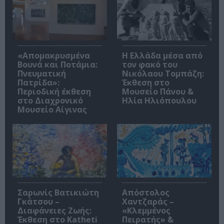
«Απομακρυσμένα
Η Ελλάδα μέσα από
Βουνά και Ποτάμια:
τον φακό του
Πνευματική
Νικόλαου Τομπάζη:
Πατρίδα»:
Έκθεση στο
Περιοδική έκθεση
Μουσείο Πάνου &
στο Διαχρονικό
Ηλία Ηλιόπουλου
Μουσείο Αίγινας
Σαρωνίς Βατικιώτη
Απόστολος
Γκάτσου –
Χαντζαράς –
Διαφάνειες Ζωής:
«Κλεμμένος
Έκθεση στο Katheti
Πειρατής» &