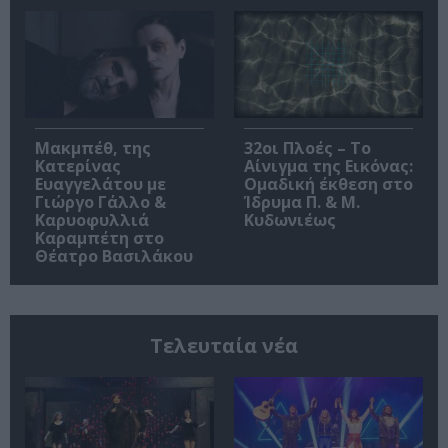
Μακμπέθ, της
32οι Πλοές – Το
Κατερίνας
Αίνιγμα της Εικόνας:
Ευαγγελάτου με
Ομαδική έκθεση στο
Γιώργο Γάλλο &
Ίδρυμα Π. & Μ.
Καρυοφυλλιά
Κυδωνιέως
Καραμπέτη στο
Θέατρο Βασιλάκου
Τελευταία νέα