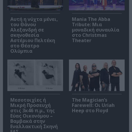
Αυτή η νύχτα μένει,
Mania The Abba
του Θάνου
Tribute: Μια
Αλεξανδρή σε
μοναδική συναυλία
σκηνοθεσία
στο Christmas
Αστέριου Πελτέκη
Theater
στο Θέατρο
Ολύμπια
Μεσοτοιχίες ή
The Magician’s
Μικρή Προσευχή
Farewell: Οι Uriah
στις 3κ46 π.μ., της
Heep στο Floyd
Εύας Οικονόμου –
Βαμβακά στην
Εναλλακτική Σκηνή
ΕΛΣ