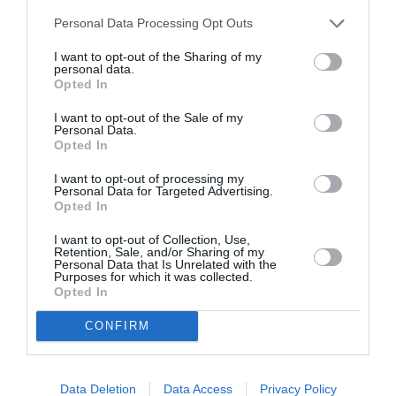
Κάισσα…», προσκεκλημένος από το Μέγαρο Μουσικής
Personal Data Processing Opt Outs
Αθηνών, στη Μουσική Βιβλιοθήκη «Λίλιαν Βουδούρη»,
στο πλαίσιο της Νύχτας Πολιτισμού που είχε
I want to opt-out of the Sharing of my
διοργανώσει το Athens Culture Net, ενώ έχει δώσει
personal data.
Opted In
ανάλογες ομιλίες και συνεντεύξεις στο εξωτερικό, με
πιο πρόσφατη αυτή στη γερμανική ραδιοφωνία (SWR2).
I want to opt-out of the Sale of my
Personal Data.
Opted In
To 2025 διοργάνωσε και επιμελήθηκε την έκθεση «Το
σκάκι ως αντικείμενο Τέχνης» στο Μέγαρο Μουσικής
I want to opt-out of processing my
Personal Data for Targeted Advertising.
Αθηνών, με σκακιστικό υλικό απ’ όλο τον κόσμο.
Opted In
Πρόκειται για την πρώτη έκθεση τέτοιου είδους που
πραγματοποιήθηκε στην Ελλάδα, με μεγάλη επιτυχία.
I want to opt-out of Collection, Use,
Retention, Sale, and/or Sharing of my
Ανάμεσα στα εκθέματα και δύο δικές του δημιουργίες,
Personal Data that Is Unrelated with the
τα σετ Άναξ και Αρσινόη.
Purposes for which it was collected.
Opted In
Διδάσκει μουσική και σκάκι στο Μουσικό Σχολείο
CONFIRM
Παλλήνης.
Κυριακή 14 Ιουνίου, 17:00 | Χώρος Έκθεσης
Data Deletion
Data Access
Privacy Policy