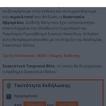
Έχουμε την ιδιαίτερη τιμή και χαρά να φιλοξενήσουμε,
να ξεναγήσουμε στην έκθεση και να συμμετάσχουμε
στο
σιμουλτανέ
που θα δώσει η
Αναστασία
Αβραμίδου
, Διεθνής Μετρ που έχει εκπροσωπήσει
επανειλημμένα την Ελλάδα στο Ευρωπαϊκό και
Παγκόσμιο Πρωτάθλημα Σκακιού Νεανίδων. Η δράση
αυτή θα πραγματοποιηθεί με τη στήριξη της Ακαδημίας
Σκακιστών Βόλου.
Τρίτη 16 Ιουνίου, 18:30 | Χώρος Έκθεσης
Σκακιστικό Τουρνουά Blitz
, το οποίο θα διοργανώσει
η Ακαδημία Σκακιστών Βόλου.
Ταυτότητα Εκδήλωσης
Ημερομηνία:
10/06/2026
10/07/2026
Από:
Εως: