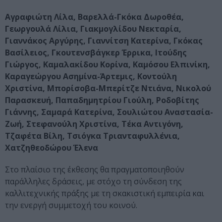
Αγραφιώτη Λίλα, Βαρελλά-Γκόκα Δωροθέα,
Γεωργουλά Λίλια, Γιακμογλίδου Νεκταρία,
Γιαννάκος Αργύρης, Γιαννίτση Κατερίνα, Γκόκας
Βασίλειος, Γκουτενσβάγκερ Έρρικα, Ιτούδης
Γιώργος, Καμαλακίδου Κορίνα, Καμόσου Ελπινίκη,
Καραγεώργου Ασημίνα-Άρτεμις, Κοντούλη
Χριστίνα, Μπορίσοβα-Μπερίτζε Ντιάνα, Νικολού
Παρασκευή, Παπαδημητρίου Γιούλη, Ροδοβίτης
Γιάννης, Σαμαρά Κατερίνα, Σουλιώτου Αναστασία-
Ζωή, Στεφανούλη Χριστίνα, Τέκα Αντιγόνη,
Τζαφέτα Βίλη, Τσιόγκα Τριανταφυλλένια,
Χατζηθεοδώρου Έλενα
Στο πλαίσιο της έκθεσης θα πραγματοποιηθούν
παράλληλες δράσεις, με στόχο τη σύνδεση της
καλλιτεχνικής πράξης με τη σκακιστική εμπειρία και
την ενεργή συμμετοχή του κοινού.