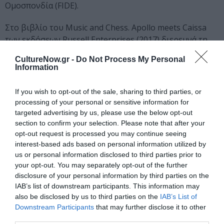
Ομοσπονδία (FIDE).
Στο βιβλίο του Μusic and Chess. Apollo meets Caissa
των εκδόσεων Russell Enterprises (2017) διερευνά τη
σχέση μεταξύ σκακιού και μουσικής. Το βιβλίο έχει
CultureNow.gr -
Do Not Process My Personal
λάβει εξαιρετικές κριτικές στον διεθνή τύπο,
Information
ενδεικτικά στο New in Chess και το British Chess
magazine, ενώ στα Best Sellers του Amazon βρίσκεται
If you wish to opt-out of the sale, sharing to third parties, or
στις ακόλουθες θέσεις (8/6/2026):
processing of your personal or sensitive information for
targeted advertising by us, please use the below opt-out
#958,154 in Books
section to confirm your selection. Please note that after your
#261 in Music Appreciation
opt-out request is processed you may continue seeing
interest-based ads based on personal information utilized by
#884 in Board Games
us or personal information disclosed to third parties prior to
#1,027 in Chess
your opt-out. You may separately opt-out of the further
disclosure of your personal information by third parties on the
Έλαβε το 1ο βραβείο για την εργασία του συνολικά από
IAB’s list of downstream participants. This information may
την Ακαδημία Musichess στη Μαδρίτη το 2018.
also be disclosed by us to third parties on the
IAB’s List of
Πραγματοποίησε σχετική πιανιστική διάλεξη την ίδια
Downstream Participants
that may further disclose it to other
χρονιά με τίτλο «Όταν ο Απόλλωνας συνάντησε την
third parties.