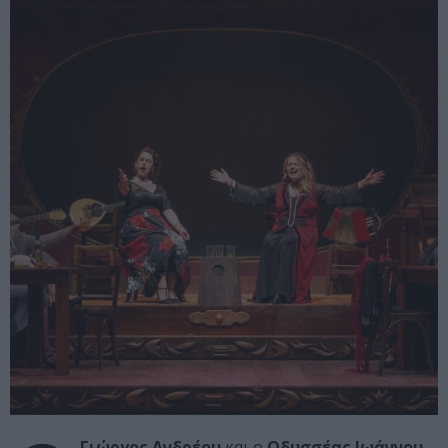
Γιώργος Ανδρέου
και ο
Οδυσσέας Ιωάννου