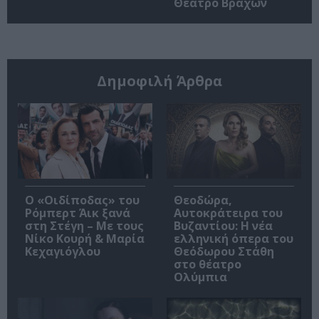
Θέατρο Βράχων
Δημοφιλή Άρθρα
O «Οιδίποδας» του
Θεοδώρα,
Ρόμπερτ Άικ ξανά
Αυτοκράτειρα του
στη Στέγη – Με τους
Βυζαντίου: Η νέα
Νίκο Κουρή & Μαρία
ελληνική όπερα του
Κεχαγιόγλου
Θεόδωρου Στάθη
στο θέατρο
Ολύμπια