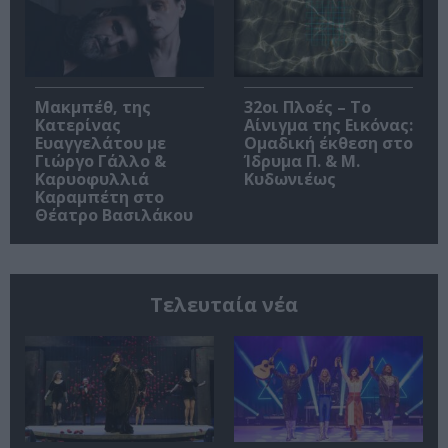
Μακμπέθ, της
32οι Πλοές – Το
Κατερίνας
Αίνιγμα της Εικόνας:
Ευαγγελάτου με
Ομαδική έκθεση στο
Γιώργο Γάλλο &
Ίδρυμα Π. & Μ.
Καρυοφυλλιά
Κυδωνιέως
Καραμπέτη στο
Θέατρο Βασιλάκου
Τελευταία νέα