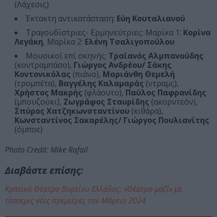
(Λάχεσις)
Έκτακτη αντικατάσταση:
Εύη Κουταλιανού
Τραγουδίστριες- Ερμηνεύτριες: Μαρίκα 1:
Κορίνα
Λεγάκη
, Μαρίκα 2:
Ελένη Τσαλιγοπούλου
Μουσικοί επί σκηνής:
Τραϊανός Αλμπανούδης
(κοντραμπάσο),
Γιώργος Ανδρέου/ Σάκης
Κοντονικόλας
(πιάνο),
Μαριάνθη Θεμελή
(τρομπέτα),
Βαγγέλης Καλαμαράς
(ντραμς),
Χρήστος Μακρής
(φλάουτο),
Παύλος Παφρανίδης
(μπουζούκι),
Ζωγράφος Σταυρίδης
(ακορντεόν),
Σπύρος Χατζηκωνσταντίνου
(κιθάρα),
Κωνσταντίνος Σακαρέλης/ Γιώργος Πουλιανίτης
(όμποε)
Photo Credit: Mike Rafail
Διαβάστε επίσης:
Κρατικό Θέατρο Βορείου Ελλάδος: «Θέατρο μαζί» με
τέσσερις νέες πρεμιέρες τον Μάρτιο 2024