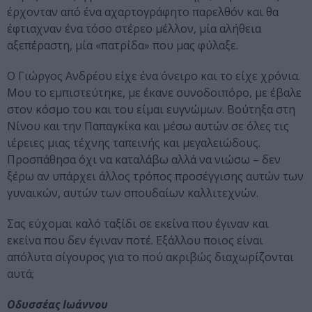
έρχονταν από ένα αχαρτογράφητο παρελθόν και θα
έφτιαχναν ένα τόσο στέρεο μέλλον, μία αλήθεια
αξεπέραστη, μία «πατρίδα» που μας φύλαξε.
Ο Γιώργος Ανδρέου είχε ένα όνειρο και το είχε χρόνια.
Μου το εμπιστεύτηκε, με έκανε συνοδοιπόρο, με έβαλε
στον κόσμο του και του είμαι ευγνώμων. Βούτηξα στη
Νίνου και την Παπαγκίκα και μέσω αυτών σε όλες τις
ιέρειες μιας τέχνης ταπεινής και μεγαλειώδους.
Προσπάθησα όχι να καταλάβω αλλά να νιώσω – δεν
ξέρω αν υπάρχει άλλος τρόπος προσέγγισης αυτών των
γυναικών, αυτών των σπουδαίων καλλιτεχνών.
Σας εύχομαι καλό ταξίδι σε εκείνα που έγιναν και
εκείνα που δεν έγιναν ποτέ. Εξάλλου ποιος είναι
απόλυτα σίγουρος για το πού ακριβώς διαχωρίζονται
αυτά;
Οδυσσέας Ιωάννου