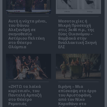
Αυτή η νύχτα μένει,
Μεσοτοιχίες ή
του Θάνου
Μικρή Προσευχή
Αλεξανδρή σε
στις 3κ46 π.μ., της
σκηνοθεσία
Εύας Οικονόμου –
Αστέριου Πελτέκη
Βαμβακά στην
στο Θέατρο
Εναλλακτική Σκηνή
Ολύμπια
ΕΛΣ
«ΖΗΤΩ τα λαϊκά
Ειρήνη – Μια
κορίτσια!», του
επίσκεψη στο έργο
Παντελή Αμπαζή
του Αριστοφάνη,
στο Θέατρο
από τον Νίκο
Ρεματιάς
Καραθάνο στο