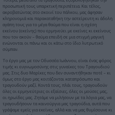
Ύστερα, μέσα από τα τραγούδια, εξομολογήθηκαν την
προσωπική τους υπαρκτική περιπέτεια. Και τέλος,
ακροβατώντας στο σκοινί του πάλκου, μας άφησαν
κληρονομιά και παρακαταθήκη την αστείρευτη κι άδολη
αγάπη τους για το μέγα θαύμα που είναι η σχέση
εκείνου (εκείνης) που ερμηνεύει με εκείνες κι εκείνους
που τον ακούν – θαύμα επειδή σε μια στιγμή μαγική
ενώνονται οι πάνω και οι κάτω στο ίδιο λυτρωτικό
σύμπαν.
Το έργο μας με τον Οδυσσέα Ιωάννου, είναι ένας φόρος
τιμής κι ευγνωμοσύνης στις γυναίκες του Τραγουδιού
μας. Στις δυο Μαρίκες που δεν συναντήθηκαν ποτέ – κι
όμως στο έργο μας κοιτάζονται καταπρόσωπο και
τραγουδούν μαζί. Κοντά τους, πλάι τους, τραγουδούν
όλες οι ερμηνεύτριες οι εξαίσιες, όλες οι μούσες μας,
οι ηρωίδες μας. Ζητάμε να μιλήσουν με τα λόγια μας, να
τραγουδήσουν τα καινούργια μας τραγούδια, αυτά που
γράψαμε εμείς για εκείνες, αλλά και να μας θυμίσουνε κι