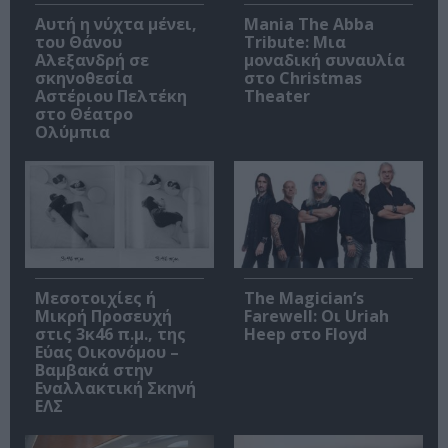
Αυτή η νύχτα μένει,
Mania The Abba
του Θάνου
Tribute: Μια
Αλεξανδρή σε
μοναδική συναυλία
σκηνοθεσία
στο Christmas
Αστέριου Πελτέκη
Theater
στο Θέατρο
Ολύμπια
Μεσοτοιχίες ή
The Magician’s
Μικρή Προσευχή
Farewell: Οι Uriah
στις 3κ46 π.μ., της
Heep στο Floyd
Εύας Οικονόμου –
Βαμβακά στην
Εναλλακτική Σκηνή
ΕΛΣ