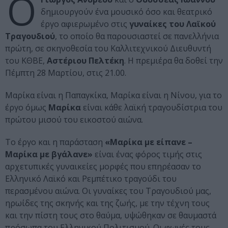
Ο
δημιουργούν ένα μουσικό όσο και θεατρικό
έργο αφιερωμένο στις
γυναίκες του Λαϊκού
Τραγουδιού
, το οποίο θα παρουσιαστεί σε πανελλήνια
πρώτη, σε σκηνοθεσία του Καλλιτεχνικού Διευθυντή
του ΚΘΒΕ,
Αστέριου Πελτέκη
. Η πρεμιέρα θα δοθεί την
Πέμπτη 28 Μαρτίου, στις 21.00.
Μαρίκα είναι η Παπαγκίκα, Μαρίκα είναι η Νίνου, για το
έργο όμως
Μαρίκα
είναι κάθε λαϊκή τραγουδίστρια του
πρώτου μισού του εικοστού αιώνα.
Το έργο και η παράσταση
«Μαρίκα με είπανε –
Μαρίκα με βγάλανε»
είναι ένας φόρος τιμής στις
αρχετυπικές γυναικείες μορφές που επηρέασαν το
Ελληνικό Λαϊκό και Ρεμπέτικο τραγούδι του
περασμένου αιώνα. Οι γυναίκες του Τραγουδιού μας,
ηρωίδες της σκηνής και της ζωής, με την τέχνη τους
και την πίστη τους στο θαύμα, υψώθηκαν σε θαυμαστά
πρόσωπα του Ελληνικού Πολιτισμού. Οι φωνές τους