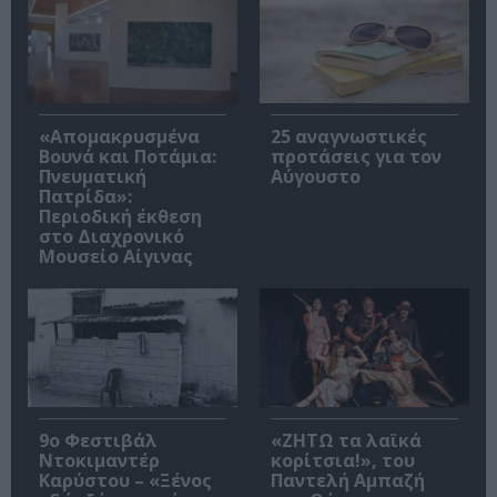
«Απομακρυσμένα
25 αναγνωστικές
Βουνά και Ποτάμια:
προτάσεις για τον
Πνευματική
Αύγουστο
Πατρίδα»:
Περιοδική έκθεση
στο Διαχρονικό
Μουσείο Αίγινας
9ο Φεστιβάλ
«ΖΗΤΩ τα λαϊκά
Ντοκιμαντέρ
κορίτσια!», του
Καρύστου – «Ξένος
Παντελή Αμπαζή