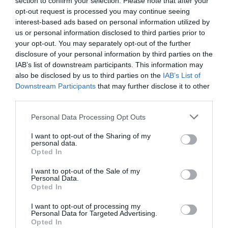
section to confirm your selection. Please note that after your
του μεγάλου θεάτρου του ελληνικού βορρά με τη
opt-out request is processed you may continue seeing
λαμπρή ιστορία. Ευχαριστώ επίσης την Πρόεδρο, το ΔΣ
interest-based ads based on personal information utilized by
κι όλους τους ανθρώπους του ΔΗΠΕΘΕ Σερρών για τη
us or personal information disclosed to third parties prior to
συμπαράσταση και τη θετική συμπόρευση.
your opt-out. You may separately opt-out of the further
disclosure of your personal information by third parties on the
«Όταν περπατώ στα σύννεφα κι όταν περπατώ στη γη, σ’ ένα
IAB’s list of downstream participants. This information may
τεντωμένο σκοινί ακροβατώ…»
also be disclosed by us to third parties on the
IAB’s List of
Downstream Participants
that may further disclose it to other
Γιώργος Ανδρέου
third parties.
Καλλιτεχνικός Διευθυντής ΔΗΠΕΘΕ Σερρών
Personal Data Processing Opt Outs
ΣΗΜΕΙΩΜΑ ΣΥΓΓΡΑΦΕΑ:
I want to opt-out of the Sharing of my
personal data.
Πώς θα ήταν αν είχαν γίνει τα πράγματα αλλιώς; Το
Opted In
έχουμε σκεφτεί όλοι πολλές φορές στη ζωή μας.
I want to opt-out of the Sale of my
Γυρίζουμε πίσω, αλλάζουμε μία παράμετρο και ζούμε
Personal Data.
στο μυαλό μας μια διαφορετική ιστορία. Κάποιος θα
Opted In
έλεγε πως αυτό δεν έχει κανένα νόημα, είναι χαμένος
I want to opt-out of processing my
χρόνος, τα πράγματα έγιναν όπως έγιναν και με το
Personal Data for Targeted Advertising.
μοναδικό που έχεις να διαπραγματευτείς είναι η
Opted In