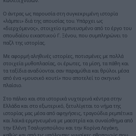
καλλιτέχνιδων.
Ο άντρας ως παρουσία στη συγκεκριμένη ιστορία
«λάμπει» διά της απουσίας του. Υπάρχει ως
«διερχόμενος», στοιχείο εμπνευσμένο από το έργο του
σπουδαίου εικαστικού Γ. Ξένου, που συμπληρώνει το
παζλ της ιστορίας.
Με αφορμή αληθινές ιστορίες, ποτισμένες με πολλά
στοιχεία μυθοπλασίας, οι έρωτες, τα μίση, τα πάθη και
τα ταξίδια αναδύονται σαν παραμύθια και θρύλοι μέσα
από ένα «μουσικό κουτί» που αποτελεί το σκηνικό
πλαίσιο.
Στο πάλκο και στα ιστορικά νυχτερινά κέντρα στην
Ελλάδα και στο εξωτερικό, ξετυλίγεται το νήμα της
ιστορίας μας μέσα από αφηγήσεις, τραγούδια ρεμπέτικα
και λαϊκά ερμηνευμένα με μαεστρία και συναίσθημα από
την Ελένη Τσαλιγοπούλου και την Κορίνα Λεγάκη,
καθώς και από τις υπόλοιπες γυναίκες ηθοποιούς που