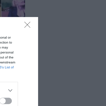
sonal or
ection to
ou may
 personal
out of the
 downstream
B’s List of
τάσεις
ν στην