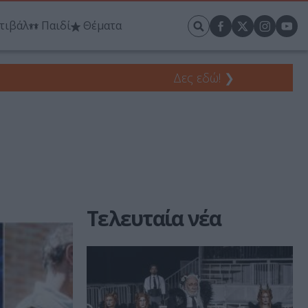
τιβάλ
Παιδί
Θέματα
Δες εδώ!
❯
Τελευταία νέα