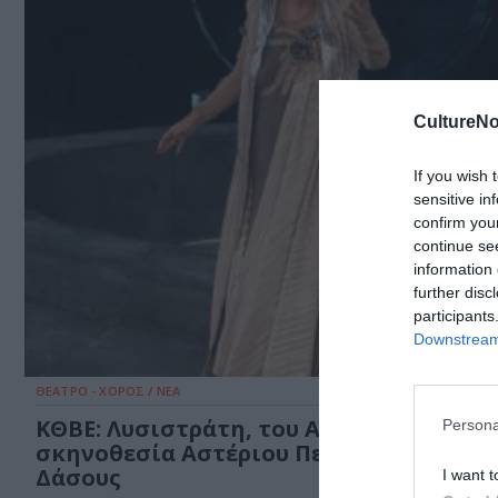
CultureNo
If you wish 
sensitive in
confirm you
continue se
information 
further disc
participants
Downstream 
ΘΕΑΤΡΟ - ΧΟΡΟΣ / ΝΕΑ
ΚΘΒΕ: Λυσιστράτη, του Αριστοφάνη σε
Persona
σκηνοθεσία Αστέριου Πελτέκη στο Θέα
Δάσους
I want t