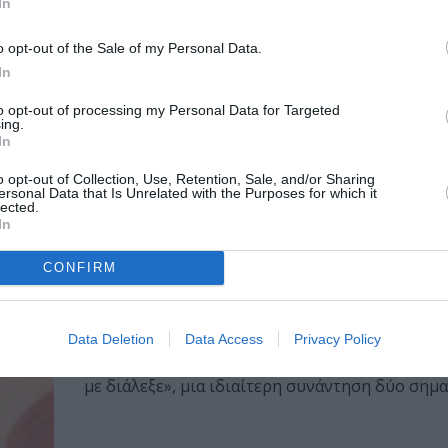
In
Αθήνα το Σαββατοκύριακο 14-15 Μαρτίου 2026
ο...
o opt-out of the Sale of my Personal Data.
In
ΜΟΥΣΙΚΗ / ΑΡΘΡΑ
Κορίνα Λεγάκη: Στο Half Note με τ
to opt-out of processing my Personal Data for Targeted
ing.
Μπελκάντο», μια μουσική παράστ
In
τραγούδια Ελληνικά αλλά και ξένα
 να
o opt-out of Collection, Use, Retention, Sale, and/or Sharing
..
Η Κορίνα Λεγάκη γράφει στο CultureNow για τ
ersonal Data that Is Unrelated with the Purposes for which it
lected.
και τη φιλοσοφία πίσω από...
In
ΜΟΥΣΙΚΗ / ΜΟΥΣΙΚΑ ΝΕΑ
CONFIRM
Γιώτα Νέγκα, Κορίνα Λεγάκη – Η μ
με διάλεξε: Μια συναρπαστική νέα
κυκλοφορία
Data Deletion
Data Access
Privacy Policy
Η Deep Music παρουσιάζει το νέο τραγούδι «Η
με διάλεξε», μια ιδιαίτερη συνάντηση δύο σημαν