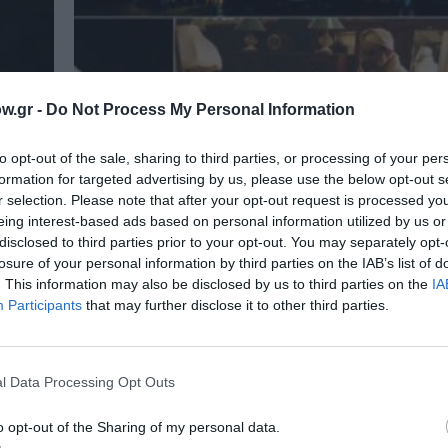
w.gr -
Do Not Process My Personal Information
to opt-out of the sale, sharing to third parties, or processing of your per
formation for targeted advertising by us, please use the below opt-out s
r selection. Please note that after your opt-out request is processed y
eing interest-based ads based on personal information utilized by us or
disclosed to third parties prior to your opt-out. You may separately opt-
losure of your personal information by third parties on the IAB’s list of
. This information may also be disclosed by us to third parties on the
IA
Participants
that may further disclose it to other third parties.
ΘΕΜΑΤΑ / ΝΕΑ
Σαββατοκύριακο στην Αθήνα: Προ
l Data Processing Opt Outs
τρο
για 14-15 Μαρτίου
o opt-out of the Sharing of my personal data.
Οι προτάσεις του Culturenow για όσους μείνου