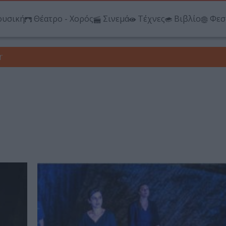
υσική
Θέατρο - Χορός
Σινεμά
Τέχνες
Βιβλίο
Φεσ
r