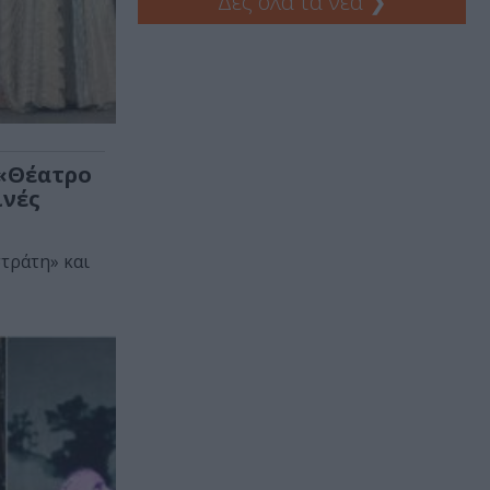
Δες όλα τα νέα
❯
 «Θέατρο
ινές
τράτη» και