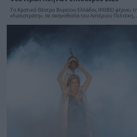
Το Κρατικό Θέατρο Βορείου Ελλάδος (ΚΘΒΕ) φέρνει τ
«Λυσιστράτη», σε σκηνοθεσία του Αστέριου Πελτέκη,...