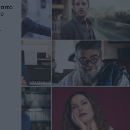
 από
ου
»