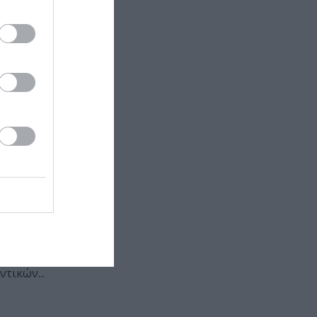
.
ο «Λαϊκό
αση με
η διαδρομή
οίρα που
 μοίρα που
τικών...