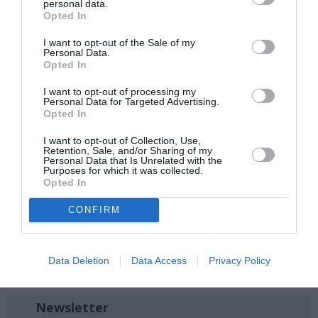
Μάνεν). Έχουν χορογραφηθεί ειδικά για αυτήν «Το
personal data.
Opted In
πουλί της φωτιάς», «Μήδεια», «Ρωμαίος και Ιουλιέττα» ,
«7 θανάσιμα αμαρτήματα» κ.α.
I want to opt-out of the Sale of my
Personal Data.
Opted In
εξωτερική φωτογραφία: Αγάπιος Αγαπιάδης
I want to opt-out of processing my
Ακολουθήστε το Culturenow.gr στο
Google News
και
Personal Data for Targeted Advertising.
Opted In
μάθετε πρώτοι όλες τις ειδήσεις
I want to opt-out of Collection, Use,
Δείτε όλα τα
τελευταία νέα
για την Τέχνη και τον
Retention, Sale, and/or Sharing of my
Personal Data that Is Unrelated with the
Πολιτισμό στο
Culturenow.gr
Purposes for which it was collected.
Opted In
Νέοι Διαγωνισμοί
❯
CONFIRM
Tags
Data Deletion
Data Access
Privacy Policy
ΕΘΝΙΚΗ ΛΥΡΙΚΗ ΣΚΗΝΗ
Newsletter