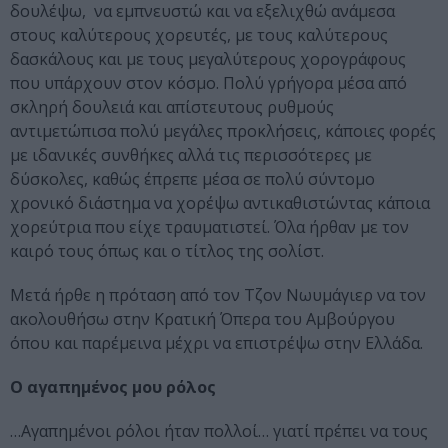
δουλέψω, να εμπνευστώ και να εξελιχθώ ανάμεσα
στους καλύτερους χορευτές, με τους καλύτερους
δασκάλους και με τους μεγαλύτερους χορογράφους
που υπάρχουν στον κόσμο. Πολύ γρήγορα μέσα από
σκληρή δουλειά και απίστευτους ρυθμούς
αντιμετώπισα πολύ μεγάλες προκλήσεις, κάποιες φορές
με ιδανικές συνθήκες αλλά τις περισσότερες με
δύσκολες, καθώς έπρεπε μέσα σε πολύ σύντομο
χρονικό διάστημα να χορέψω αντικαθιστώντας κάποια
χορεύτρια που είχε τραυματιστεί. Όλα ήρθαν με τον
καιρό τους όπως και ο τίτλος της σολίστ.
Μετά ήρθε η πρόταση από τον Τζον Νωυμάγιερ να τον
ακολουθήσω στην Κρατική Όπερα του Αμβούργου
όπου και παρέμεινα μέχρι να επιστρέψω στην Ελλάδα.
Ο αγαπημένος μου ρόλος
…Αγαπημένοι ρόλοι ήταν πολλοί… γιατί πρέπει να τους