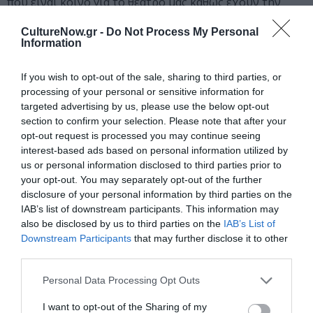
που είναι κοινό για το θέατρό μας καθώς έχουν την
εμπειρία και το πάθος για δημιουργία όπως μέχρι τώρα
CultureNow.gr -
Do Not Process My Personal
μας έχουν αποδείξει. Έχουμε πολλά ακόμη να δείξουμε
Information
σαν Εθνική Λυρική Σκηνή. Αυτή ήταν μόνο η αρχή!
If you wish to opt-out of the sale, sharing to third parties, or
Info: Η Μαρία Κουσουνή έλαβε δίπλωμα χορεύτριας και
processing of your personal or sensitive information for
δίπλωμα καθηγήτριας χορού «Βαγκάνοβα» από την
targeted advertising by us, please use the below opt-out
Ανώτερη Επαγγελματική Σχολή Χορού Δ. Γρηγοριάδου.
section to confirm your selection. Please note that after your
Υπήρξε σολίστ στην Κρατική Όπερα της Βιέννης και στο
opt-out request is processed you may continue seeing
Μπαλέτο του Αμβούργου-Τζον Νωυμάγερ. Από το 2007
interest-based ads based on personal information utilized by
us or personal information disclosed to third parties prior to
συνεργάζεται ως Α’ Χορεύτρια με το Μπαλέτο της
your opt-out. You may separately opt-out of the further
Εθνικής Λυρικής Σκηνής. Το 2001 κέρδισε Ειδικό
disclosure of your personal information by third parties on the
Βραβείο (Special Prix) στο Διεθνή Διαγωνισμό
IAB’s list of downstream participants. This information may
Μπαλέτου του Λουξεμβούργου ως «ιδιαίτερη
also be disclosed by us to third parties on the
IAB’s List of
χορεύτρια. Έχει χορέψει στο πρωτοχρονιάτικο
Downstream Participants
that may further disclose it to other
Κονσέρτο της Βιέννης σε χορογραφίες του V. Malakhov,
third parties.
Ρ. Ζανἐλλα και του B. Eiffman. Συνεργάστηκε με
Personal Data Processing Opt Outs
διάσημους χορογράφους ανάμεσά τους οι (Νωυμάγερ,
Μάλακοφ, Μακάροβα, Γουίλντον, Κίλλιαν, Φόρσαιθ, Βαν
I want to opt-out of the Sharing of my