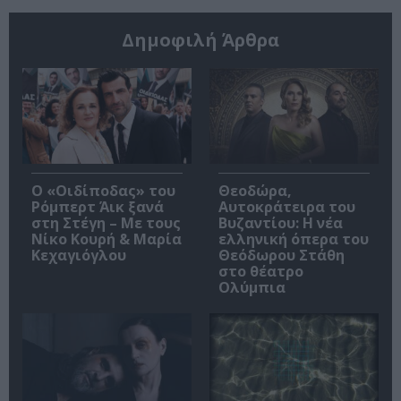
Δημοφιλή Άρθρα
O «Οιδίποδας» του
Θεοδώρα,
Ρόμπερτ Άικ ξανά
Αυτοκράτειρα του
στη Στέγη – Με τους
Βυζαντίου: Η νέα
Νίκο Κουρή & Μαρία
ελληνική όπερα του
Κεχαγιόγλου
Θεόδωρου Στάθη
στο θέατρο
Ολύμπια