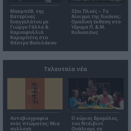
Μακμπέθ, της
32οι Πλοές – Το
Κατερίνας
Αίνιγμα της Εικόνας:
Ευαγγελάτου με
Ομαδική έκθεση στο
Γιώργο Γάλλο &
Ίδρυμα Π. & Μ.
Καρυοφυλλιά
Κυδωνιέως
Καραμπέτη στο
Θέατρο Βασιλάκου
Τελευταία νέα
Αυτοβιογραφία
O κύριος Βρομύλος,
ενός πτώματος: Μια
του Ντέιβιντ
συλλογή
Ουάλιαμς σε