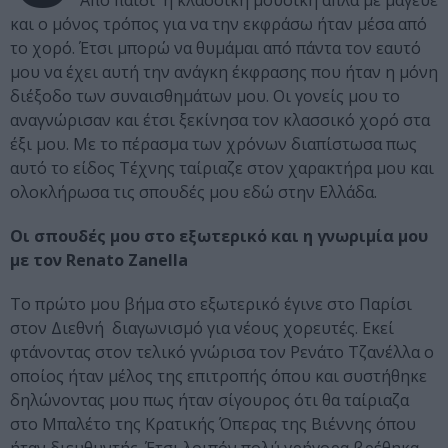
Από παιδί η κλασσική μουσική απλά με μάγευε
και ο μόνος τρόπος για να την εκφράσω ήταν μέσα από
το χορό. Έτσι μπορώ να θυμάμαι από πάντα τον εαυτό
μου να έχει αυτή την ανάγκη έκφρασης που ήταν η μόνη
διέξοδο των συναισθημάτων μου. Οι γονείς μου το
αναγνώρισαν και έτσι ξεκίνησα τον κλασσικό χορό στα
έξι μου. Με το πέρασμα των χρόνων διαπίστωσα πως
αυτό το είδος Τέχνης ταίριαζε στον χαρακτήρα μου και
ολοκλήρωσα τις σπουδές μου εδώ στην Ελλάδα.
Οι σπουδές μου στο εξωτερικό και η γνωριμία μου
με τον Renato Zanella
Το πρώτο μου βήμα στο εξωτερικό έγινε στο Παρίσι
στον Διεθνή διαγωνισμό για νέους χορευτές. Εκεί
φτάνοντας στον τελικό γνώρισα τον Ρενάτο Τζανέλλα ο
οποίος ήταν μέλος της επιτροπής όπου και συστήθηκε
δηλώνοντας μου πως ήταν σίγουρος ότι θα ταίριαζα
στο Μπαλέτο της Κρατικής Όπερας της Βιέννης όπου