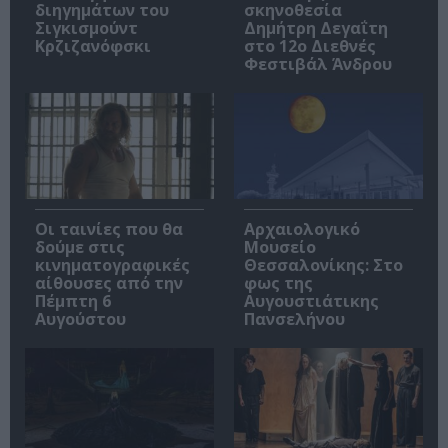
διηγημάτων του
σκηνοθεσία
Σιγκισμούντ
Δημήτρη Δεγαΐτη
Κρζιζανόφσκι
στο 12ο Διεθνές
Φεστιβάλ Άνδρου
Οι ταινίες που θα
Αρχαιολογικό
δούμε στις
Μουσείο
κινηματογραφικές
Θεσσαλονίκης: Στο
αίθουσες από την
φως της
Πέμπτη 6
Αυγουστιάτικης
Αυγούστου
Πανσελήνου