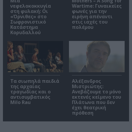
Μια
Mothers – A Song for
νεφελοκοκκυγία
Wartime: Γυναικείες
στη φυλακή: Οι
φωνές για την
«Όρνιθες» στο
ειρήνη απέναντι
Σωφρονιστικό
στις ιαχές του
Κατάστημα
πολέμου
Κορυδαλλού
Τα σιωπηλά παιδιά
Αλέξανδρος
της αρχαίας
Μιστριώτης:
τραγωδίας και ο
Ανεβάζουμε το μόνο
αντισυμβατικός
εκτενές κείμενο του
Milo Rau
Πλάτωνα που δεν
έχει θεατρική
πρόθεση