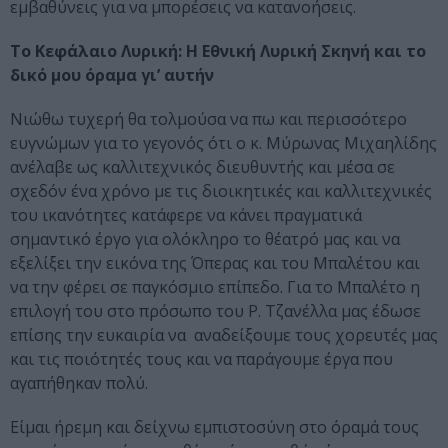
εμβαθύνεις για να μπορέσεις να κατανοήσεις.
Το Κεφάλαιο Λυρική: Η Εθνική Λυρική Σκηνή και το
δικό μου όραμα γι’ αυτήν
Νιώθω τυχερή θα τολμούσα να πω και περισσότερο
ευγνώμων για το γεγονός ότι ο κ. Μύρωνας Μιχαηλίδης
ανέλαβε ως καλλιτεχνικός διευθυντής και μέσα σε
σχεδόν ένα χρόνο με τις διοικητικές και καλλιτεχνικές
του ικανότητες κατάφερε να κάνει πραγματικά
σημαντικό έργο για ολόκληρο το θέατρό μας και να
εξελίξει την εικόνα της Όπερας και του Μπαλέτου και
να την φέρει σε παγκόσμιο επίπεδο. Για το Μπαλέτο η
επιλογή του στο πρόσωπο του Ρ. Τζανέλλα μας έδωσε
επίσης την ευκαιρία να αναδείξουμε τους χορευτές μας
και τις ποιότητές τους και να παράγουμε έργα που
αγαπήθηκαν πολύ.
Είμαι ήρεμη και δείχνω εμπιστοσύνη στο όραμά τους