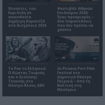
Άλκηστις, του
Φεστιβάλ Αθηνών
Ευριπίδη σε
Επιδαύρου 2026:
σκηνοθεσία
Ένας προορισμός –
Δημήτρη Καραντζά
δύο παραστάσεις
στα Αισχύλεια 2026
που δεν πρέπει να
χάσετε
Το Ροκ το Ελληνικό:
3o Piraeus Port Film
Ο Κώστας Τουρνάς
Festival στο
και ο Διονύσης
Δημοτικό Θέατρο
Τσακνής στο
Πειραιά – Από τη
Θέατρο Άλσος ΔΕΗ
Βαλτική στη
Μεσόγειο