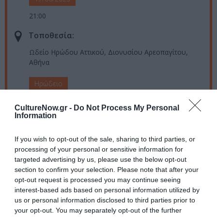
21:00
Τοποθεσία:
Ωδείο Ηρώδου Αττικού, Διονυσίου Αρεοπαγίτου,
Αθήνα
Ηρώδειο
Eισιτήρια:
CultureNow.gr -
Do Not Process My Personal
Information
ΔΙΑΚΕΚΡΙΜΕΝΗ ΖΩΝΗ 280€ | ΖΩΝΗ Α΄ 140€ | ΖΩΝΗ
Β΄ 100€ | ΖΩΝΗ Γ΄ 80€ | ΑΜΕΑ 30€ | ΑΝΩ ΔΙΑΖΩΜΑ:
If you wish to opt-out of the sale, sharing to third parties, or
ΖΩΝΗ Α’ 70€ | ΖΩΝΗ Β’ 50€ | ΖΩΝΗ Γ’ 30€
processing of your personal or sensitive information for
targeted advertising by us, please use the below opt-out
Πληροφορίες / Κρατήσεις:
section to confirm your selection. Please note that after your
opt-out request is processed you may continue seeing
Τηλ.: 2118008181, ΑΜΕΑ: +30 210 3221 897 |
interest-based ads based on personal information utilized by
aefestival.gr
us or personal information disclosed to third parties prior to
your opt-out. You may separately opt-out of the further