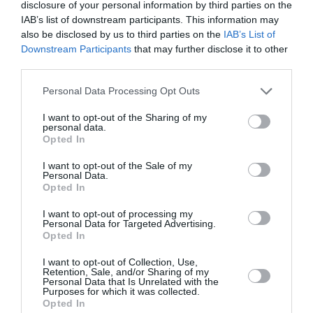
Ακολουθήστε το Culturenow.gr στο
Google News
και
disclosure of your personal information by third parties on the
μάθετε πρώτοι όλες τις ειδήσεις
IAB’s list of downstream participants. This information may
also be disclosed by us to third parties on the
IAB’s List of
Δείτε όλα τα
τελευταία νέα
για την Τέχνη και τον
Downstream Participants
that may further disclose it to other
third parties.
Πολιτισμό στο
Culturenow.gr
Personal Data Processing Opt Outs
Νέοι Διαγωνισμοί
❯
I want to opt-out of the Sharing of my
personal data.
Tags
Opted In
ΚΑΛΟΚΑΙΡΙΝΑ ΦΕΣΤΙΒΑΛ
ΚΑΛΟΚΑΙΡΙΝΕΣ ΣΥΝΑΥΛΙΕΣ
I want to opt-out of the Sale of my
Personal Data.
Opted In
ΚΛΑΣΙΚΗ - ΟΠΕΡΑ
ΜΑΡΙΑ ΚΑΛΛΑΣ
ΣΥΜΦΩΝΙΚΗ ΟΡΧΗΣΤΡΑ ΔΗΜΟΥ ΑΘΗΝΑΙΩΝ
I want to opt-out of processing my
Personal Data for Targeted Advertising.
ΣΥΝΑΥΛΙΕΣ 2023
ΦΕΣΤΙΒΑΛ ΑΘΗΝΩΝ ΚΑΙ ΕΠΙΔΑΥΡΟΥ
Opted In
I want to opt-out of Collection, Use,
Retention, Sale, and/or Sharing of my
Newsletter
Personal Data that Is Unrelated with the
Purposes for which it was collected.
Κάθε βδομάδα στο e-mail σας τα τελευταία νέα για
Opted In
την Τέχνη και τον Πολιτισμό!