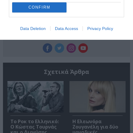
CONFIRM
Data Deletion
Data Access
Privacy Policy
Ακολουθήστε το Culturenow.gr
Σχετικά Άρθρα
Το Ροκ το Ελληνικό:
Η Ελεωνόρα
Ο Κώστας Τουρνάς
Ζουγανέλη για δύο
και ο Διονύσης
μοναδικές