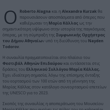
Ο
Roberto Alagna
και η
Alexandra Kurzak
θα
παρουσιάσουν αποσπάσματα από όπερες που
καθιέρωσαν τη
Μαρία Κάλλας
ως την
σημαντικότερη υψίφωνο στην ιστορία της παγκόσμιας
όπερας, με τη σύμπραξη της
Συμφωνικής Ορχήστρας
του Δήμου Αθηναίω
ν υπό τη διεύθυνση του
Nayden
Todorov
.
Η συναυλία πραγματοποιείται στο πλαίσιο του
Φεστιβάλ Αθηνών Επιδαύρου
και εντάσσεται στις
δράσεις του
Ελληνικού Συλλόγου Μαρία Κάλλας.
Έχει ιδιαίτερη σημασία, λόγω της επίσημης ένταξης
του εορτασμού των 100 ετών από τη γέννηση της
Μαρίας Κάλλας στον κατάλογο συνεορτασμού επετείων
της UNESCO για το 2023.
Σκοπός της συναυλίας η αποπεράτωση του Μουσείου
Μαρία Κάλλας που ανοίγει τις πύλες του το καλοκαίρι