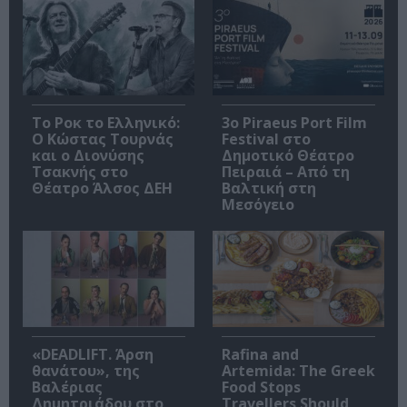
Το Ροκ το Ελληνικό:
3o Piraeus Port Film
Ο Κώστας Τουρνάς
Festival στο
και ο Διονύσης
Δημοτικό Θέατρο
Τσακνής στο
Πειραιά – Από τη
Θέατρο Άλσος ΔΕΗ
Βαλτική στη
Μεσόγειο
«DEADLIFT. Άρση
Rafina and
θανάτου», της
Artemida: The Greek
Βαλέριας
Food Stops
Δημητριάδου στο
Travellers Should