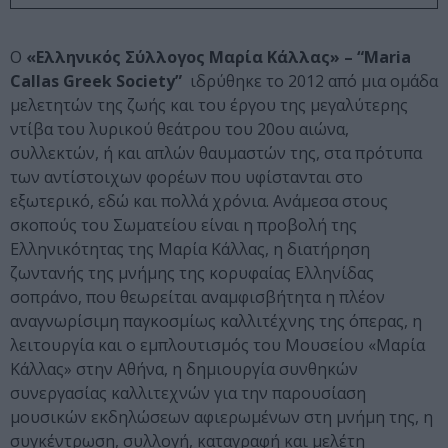
Ο
«Ελληνικός Σύλλογος Μαρία Κάλλας» – “Maria
Callas Greek Society”
ιδρύθηκε το 2012 από μια ομάδα
μελετητών της ζωής και του έργου της μεγαλύτερης
ντίβα του λυρικού θεάτρου του 20ου αιώνα,
συλλεκτών, ή και απλών θαυμαστών της, στα πρότυπα
των αντίστοιχων φορέων που υφίστανται στο
εξωτερικό, εδώ και πολλά χρόνια. Ανάμεσα στους
σκοπούς του Σωματείου
είναι η προβολή της
Ελληνικότητας της Μαρία Κάλλας, η διατήρηση
ζωντανής της μνήμης της κορυφαίας Ελληνίδας
σοπράνο, που θεωρείται αναμφισβήτητα η πλέον
αναγνωρίσιμη παγκοσμίως καλλιτέχνης της όπερας, η
λειτουργία και ο εμπλουτισμός του Μουσείου «Μαρία
Κάλλας» στην Αθήνα, η δημιουργία συνθηκών
συνεργασίας καλλιτεχνών για την παρουσίαση
μουσικών εκδηλώσεων αφιερωμένων στη μνήμη της, η
συγκέντρωση, συλλογή, καταγραφή και μελέτη