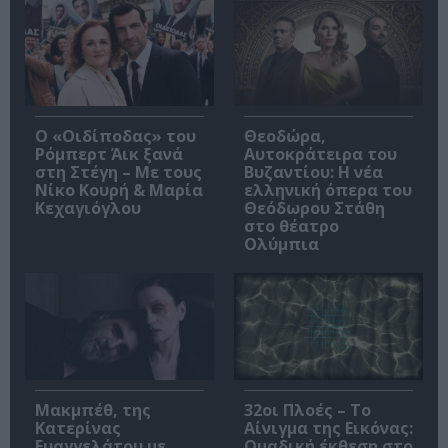
O «Οιδίποδας» του
Θεοδώρα,
Ρόμπερτ Άικ ξανά
Αυτοκράτειρα του
στη Στέγη – Με τους
Βυζαντίου: Η νέα
Νίκο Κουρή & Μαρία
ελληνική όπερα του
Κεχαγιόγλου
Θεόδωρου Στάθη
στο θέατρο
Ολύμπια
Μακμπέθ, της
32οι Πλοές – Το
Κατερίνας
Αίνιγμα της Εικόνας:
Ευαγγελάτου με
Ομαδική έκθεση στο