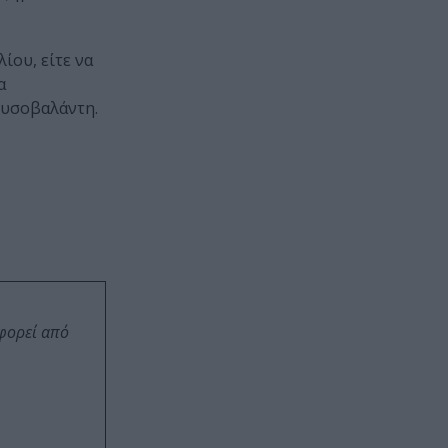
ίου, είτε να
α
ρυσοβαλάντη.
οφορεί από