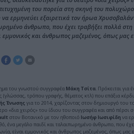
επιτυχημένη του πορεία στη σκηνή του πολυχώρο
η να ερμηνεύει εξαιρετικά τον ήρωα Χρυσοβαλάν
ωρημένο άνθρωπο, που έχει τραβήξει πολλά στη
αι εμμονικός και άνθρωπος μαζεμένος, όπως μας ε
ρημα του γνωστού συγγραφέα
Μάκη Τσίτα
. Πρόκειται για έ
(γλώσσας, τρόπου γραφής, θέματος κτλ) που επάξια κέρδι
κής Ένωσης
για το 2014, χαρίζοντας στον δημιουργό του τ
ρο «δια χειρός» του ίδιου του συγγραφέα και από πέρσι σ
ault
στον Βοτανικό με τον ηθοποιό
Ιωσήφ Ιωσιφίδη
να ερ
ό, ένα μεγάλο παιδί και ταλαιπωρημένο άνθρωπο, που έχε
νωνία, είναι εμμονικός και άνθρωπος μαζεμένος, όπως μας ε