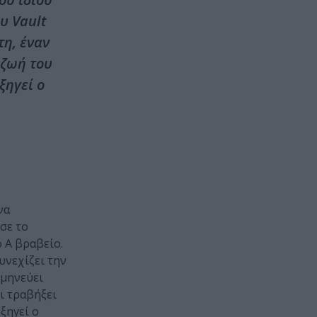
υ Vault
τη, έναν
 ζωή του
ξηγεί ο
να
σε το
ο Α βραβείο.
υνεχίζει την
μηνεύει
ι τραβήξει
ξηγεί ο