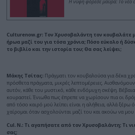
Η νύφη φόρεσε μαύρα: Το νέο 
Culturenow.gr: Τον Χρυσοβαλάντη τον κουβαλάτε μ
ήρωα μαζί του για τόσα χρόνια; Πόσο εύκολο ή δύ
το βιβλίο και την ιστορία του; Θα σας λείψει;
Μάκης Τσίτας:
Πράγματι τον κουβαλούσα για δέκα χρό
πρόσθετα πράγματα, μικρές λεπτομέρειες. Αισθανόμουν 
αυτόν, κάθε του μυστικό, κάθε ενδόμυχη σκέψη. Βέβαια
κουραστεί. Ένιωθα πως έπρεπε να χωρίσουν πια οι δρόμ
από τόσο καιρό μού λείπει είναι η αλήθεια, αλλά ξέρω ό
χαίρομαι όταν ασχολούνται μαζί του και ακούω να μου μ
Cul. N.: Τι αγαπήσατε από τον Χρυσοβαλάντη; Τι ν
σας;