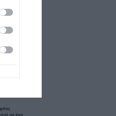
ώσσα, ο
η Ελλάδα,
α οποία
ξε, συνέβαλε
», από όλα τα
ος τα μέσα.
αγάπησα
σότερη
αφέας
τεί με ένα