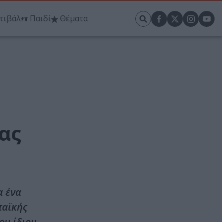
τιβάλ
Παιδί
Θέματα
ας
α ένα
παϊκής
ου ίδιου