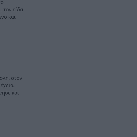
το
ι τον είδα
ένο και
ολη, στον
νέχεια…
νησε και