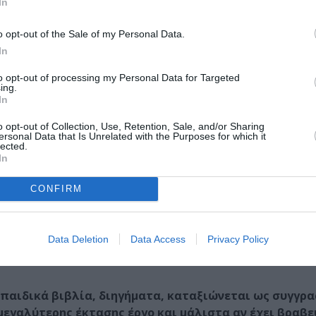
In
νδετες μεταξύ τους σε ένα πρώτο επίπεδο, η δουλεμένη γλ
έμα του βιβλίου που αφορά την κρίση αξιών στη σύγχρον
o opt-out of the Sale of my Personal Data.
οναξιά του ανθρώπου είναι μερικά από τα προβλήματα με τ
In
τον σφυγμό της εποχής.
to opt-out of processing my Personal Data for Targeted
ing.
In
ναγνώριση, τη διάκριση και τις πόρτες που σας άνοι
o opt-out of Collection, Use, Retention, Sale, and/or Sharing
ersonal Data that Is Unrelated with the Purposes for which it
lected.
In
έρα, στα ενδότερα του εαυτού του. Το «Μάρτυς μου ο Θεός
τητικό. Αυτομάτως σημαίνει πως ήταν αρκετά τα βήματα πρ
CONFIRM
τριάντα χρονών και τελείωσα το βιβλίο σαράντα χρονών– 
α, έγινα πιο ανεκτικός απέναντι στα πράγματα, με περισ
αγματικά ένα ταξίδι αυτογνωσίας.
Data Deletion
Data Access
Privacy Policy
 παιδικά βιβλία, διηγήματα, καταξιώνεται ως συγγρ
εγαλύτερης έκτασης έργο και μάλιστα αν έχει βραβευ