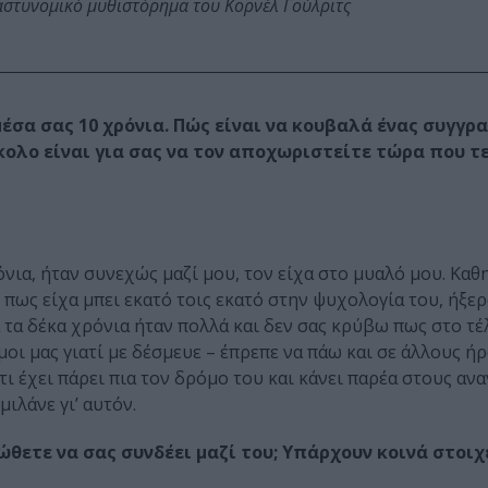
αστυνομικό μυθιστόρημα του Κορνέλ Γούλριτς
έσα σας 10 χρόνια. Πώς είναι να κουβαλά ένας συγγρ
σκολο είναι για σας να τον αποχωριστείτε τώρα που 
νια, ήταν συνεχώς μαζί μου, τον είχα στο μυαλό μου. Καθ
πως είχα μπει εκατό τοις εκατό στην ψυχολογία του, ήξερα
 τα δέκα χρόνια ήταν πολλά και δεν σας κρύβω πως στο τέλ
οι μας γιατί με δέσμευε – έπρεπε να πάω και σε άλλους ή
τι έχει πάρει πια τον δρόμο του και κάνει παρέα στους ανα
ιλάνε γι’ αυτόν.
ιώθετε να σας συνδέει μαζί του; Υπάρχουν κοινά στοιχ