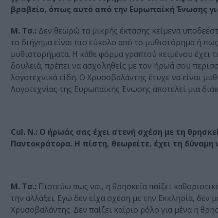
βραβείο, όπως αυτό από την Ευρωπαϊκή Ένωσης για
Μ. Τσ.:
Δεν θεωρώ τα μικρής έκτασης κείμενα υποδεέστ
το διήγημα είναι πιο εύκολο από το μυθιστόρημα ή πως
μυθιστορήματα. Η κάθε φόρμα γραπτού κειμένου έχει τι
δουλειά, πρέπει να ασχοληθείς με τον ήρωά σου περισσ
λογοτεχνικά είδη. Ο Χρυσοβαλάντης έτυχε να είναι μυ
Λογοτεχνίας της Ευρωπαϊκής Ένωσης αποτελεί μια διάκ
Cul. N.:
Ο ήρωάς σας έχει στενή σχέση με τη θρησκε
Παντοκράτορα. Η πίστη, θεωρείτε, έχει τη δύναμη 
Μ. Τσ.:
Πιστεύω πως ναι, η θρησκεία παίζει καθοριστικ
την αλλάξει. Εγώ δεν είχα σχέση με την Εκκλησία, δεν
Χρυσοβαλάντης. Δεν παίζει καίριο ρόλο για μένα η θρη