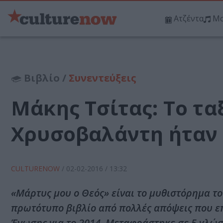
Ατζέντα
Μο
Βιβλίο /
Συνεντεύξεις
Μάκης Τσίτας: Το ταξ
Χρυσοβαλάντη ήταν 
CULTURENOW
/
02-02-2016
/ 13:32
«Μάρτυς μου ο Θεός» είναι το μυθιστόρημα τ
πρωτότυπο βιβλίο από πολλές απόψεις που επ
Ένωσης για το 2014. Μεταφράστηκε σε 5 γλώσσ