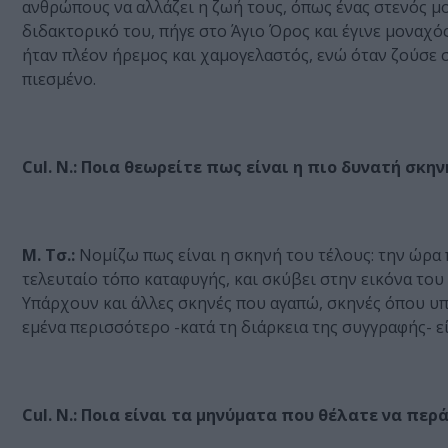
ανθρώπους να αλλάζει η ζωή τους, όπως ένας στενός μο
διδακτορικό του, πήγε στο Άγιο Όρος και έγινε μοναχός
ήταν πλέον ήρεμος και χαμογελαστός, ενώ όταν ζούσε 
πιεσμένο.
Cul. N.:
Ποια θεωρείτε πως είναι η πιο δυνατή σκην
Μ. Τσ.:
Νομίζω πως είναι η σκηνή του τέλους: την ώρ
τελευταίο τόπο καταφυγής, και σκύβει στην εικόνα τ
Υπάρχουν και άλλες σκηνές που αγαπώ, σκηνές όπου υπ
εμένα περισσότερο -κατά τη διάρκεια της συγγραφής- εί
Cul. N.:
Ποια είναι τα μηνύματα που θέλατε να περ