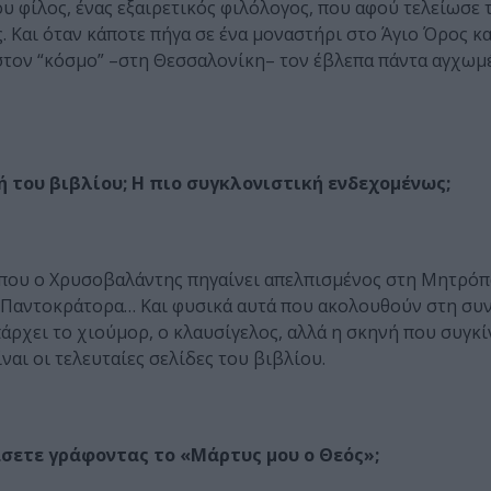
υ φίλος, ένας εξαιρετικός φιλόλογος, που αφού τελείωσε 
. Και όταν κάποτε πήγα σε ένα μοναστήρι στο Άγιο Όρος κα
στον “κόσμο” –στη Θεσσαλονίκη– τον έβλεπα πάντα αγχωμ
ή του βιβλίου; Η πιο συγκλονιστική ενδεχομένως;
α που ο Χρυσοβαλάντης πηγαίνει απελπισμένος στη Μητρόπ
ου Παντοκράτορα… Και φυσικά αυτά που ακολουθούν στη συ
άρχει το χιούμορ, ο κλαυσίγελος, αλλά η σκηνή που συγκί
ναι οι τελευταίες σελίδες του βιβλίου.
άσετε γράφοντας το «Μάρτυς μου ο Θεός»;