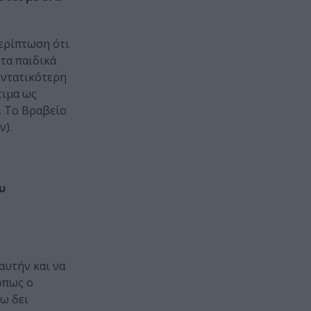
ερίπτωση ότι
 τα παιδικά
εντατικότερη
τιμα ως
. Το Βραβείο
ν).
υ
αυτήν και να
όπως ο
χω δει