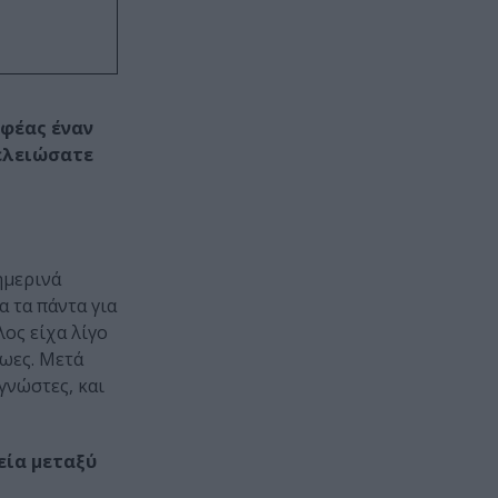
αφέας έναν
τελειώσατε
ημερινά
 τα πάντα για
ος είχα λίγο
ρωες. Μετά
γνώστες, και
εία μεταξύ