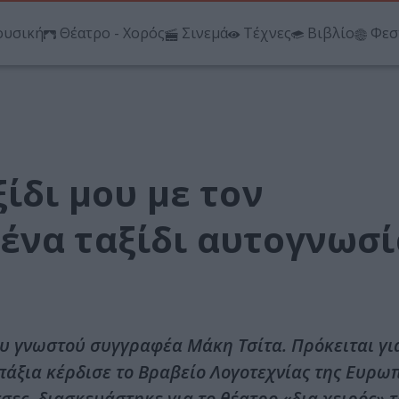
υσική
Θέατρο - Χορός
Σινεμά
Τέχνες
Βιβλίο
Φεσ
ίδι μου με τον
ένα ταξίδι αυτογνωσί
ου γνωστού συγγραφέα Μάκη Τσίτα. Πρόκειται γι
άξια κέρδισε το Βραβείο Λογοτεχνίας της Ευρω
ες, διασκευάστηκε για το θέατρο «δια χειρός» τ