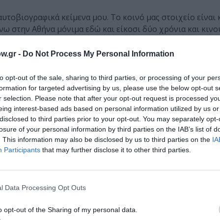
αυτοβιογραφικά κείμενα μου. Το κοινό μας στοιχείο είναι
ένω στην Αθήνα μόνιμα εδώ και είκοσι δύο χρόνια και κινο
ο εκδοτικός χώρος στον όποιο δουλεύαμε και οι δυο, αλλά 
 την παραγωγή του βιβλίου, ενώ εγώ με την επικοινωνία. 
w.gr -
Do Not Process My Personal Information
κολες μέρες μετά τους Ολυμπιακούς Αγώνες. Ήμασταν και ο
ασα τον ήρωά μου πριν και κατά τη διάρκεια των Αγώνων,
to opt-out of the sale, sharing to third parties, or processing of your per
αι οι δύο σαφή εικόνα για τις συνέπειες της αθλητικής φι
formation for targeted advertising by us, please use the below opt-out s
r selection. Please note that after your opt-out request is processed y
ίλει να αγαπάει τους ήρωές του με όλα τους τα ελαττώματ
eing interest-based ads based on personal information utilized by us or
ο παιδί –όπως θα λέγαμε–, ένας ταλαιπωρημένος άνθρωπος
disclosed to third parties prior to your opt-out. You may separately opt-
ην κοινωνία, είναι εμμονικός και άνθρωπος μαζεμένος. Τέ
losure of your personal information by third parties on the IAB’s list of
. This information may also be disclosed by us to third parties on the
IA
Participants
that may further disclose it to other third parties.
τικό ρόλο στην απόφαση των κριτών για τη διάκριση 
l Data Processing Opt Outs
o opt-out of the Sharing of my personal data.
τους κέντρισε ήταν ο μοντέρνος τρόπος γραφής του έργου