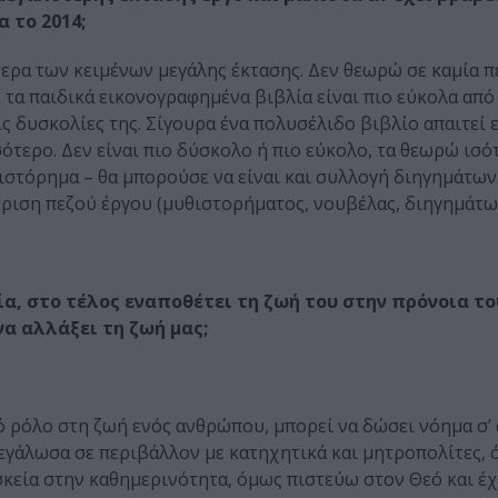
 το 2014;
ερα των κειμένων μεγάλης έκτασης. Δεν θεωρώ σε καμία π
 τα παιδικά εικονογραφημένα βιβλία είναι πιο εύκολα από
ς δυσκολίες της. Σίγουρα ένα πολυσέλιδο βιβλίο απαιτεί 
ότερο. Δεν είναι πιο δύσκολο ή πιο εύκολο, τα θεωρώ ισό
θιστόρημα – θα μπορούσε να είναι και συλλογή διηγημάτων
ριση πεζού έργου (μυθιστορήματος, νουβέλας, διηγημάτω
ία, στο τέλος εναποθέτει τη ζωή του στην πρόνοια το
να αλλάξει τη ζωή μας;
ό ρόλο στη ζωή ενός ανθρώπου, μπορεί να δώσει νόημα σ’ 
 μεγάλωσα σε περιβάλλον με κατηχητικά και μητροπολίτες, 
σκεία στην καθημερινότητα, όμως πιστεύω στον Θεό και έ