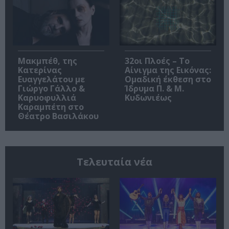
Μακμπέθ, της
32οι Πλοές – Το
Κατερίνας
Αίνιγμα της Εικόνας:
Ευαγγελάτου με
Ομαδική έκθεση στο
Γιώργο Γάλλο &
Ίδρυμα Π. & Μ.
Καρυοφυλλιά
Κυδωνιέως
Καραμπέτη στο
Θέατρο Βασιλάκου
Τελευταία νέα