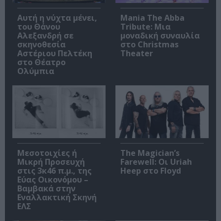
Αυτή η νύχτα μένει,
Mania The Abba
του Θάνου
Tribute: Μια
Αλεξανδρή σε
μοναδική συναυλία
σκηνοθεσία
στο Christmas
Αστέριου Πελτέκη
Theater
στο Θέατρο
Ολύμπια
Μεσοτοιχίες ή
The Magician’s
Μικρή Προσευχή
Farewell: Οι Uriah
στις 3κ46 π.μ., της
Heep στο Floyd
Εύας Οικονόμου –
Βαμβακά στην
Εναλλακτική Σκηνή
ΕΛΣ