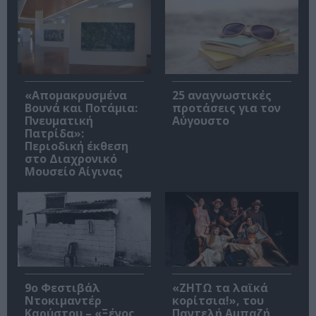
«Απομακρυσμένα
25 αναγνωστικές
Βουνά και Ποτάμια:
προτάσεις για τον
Πνευματική
Αύγουστο
Πατρίδα»:
Περιοδική έκθεση
στο Διαχρονικό
Μουσείο Αίγινας
9ο Φεστιβάλ
«ΖΗΤΩ τα λαϊκά
Ντοκιμαντέρ
κορίτσια!», του
Καρύστου – «Ξένος
Παντελή Αμπαζή