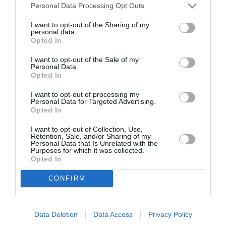
Personal Data Processing Opt Outs
I want to opt-out of the Sharing of my
personal data.
Opted In
Ο Αλέξανδρος
Ο Ρόμπερτ Ντάουνι
I want to opt-out of the Sale of my
Personal Data.
Βούλγαρης
Τζούνιορ ως Doctor
Opted In
σκηνοθετεί το
Doom στο
“Σουέλ” της Ιωάννας
“Avengers:
I want to opt-out of processing my
Καρυστιάνη (teaser)
Doomsday” (πρώτο
Personal Data for Targeted Advertising.
τρέιλερ)
Opted In
I want to opt-out of Collection, Use,
Retention, Sale, and/or Sharing of my
Personal Data that Is Unrelated with the
Purposes for which it was collected.
Opted In
CONFIRM
Η απίστευτη
Ο Πέδρο Πασκάλ
ιστορία του
παίζει τσέλο στη
Σιλβέστερ Σταλόνε
νέα ταινία
Data Deletion
Data Access
Privacy Policy
στο “I Play Rocky”
“Behemoth!” του
του Πίτερ Φαρέλι
Τόνι Γκίλροϊ