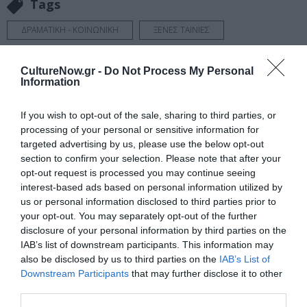
Tags
ΔΡΑΜΑΤΙΚΗ - ΚΟΙΝΩΝΙΚΗ
ΞΕΝΕΣ ΤΑΙΝΙΕΣ
Newsletter
CultureNow.gr -
Do Not Process My Personal
Information
Κάθε βδομάδα στο e-mail σας τα τελευταία νέα για
την Τέχνη και τον Πολιτισμό!
If you wish to opt-out of the sale, sharing to third parties, or
processing of your personal or sensitive information for
targeted advertising by us, please use the below opt-out
section to confirm your selection. Please note that after your
opt-out request is processed you may continue seeing
interest-based ads based on personal information utilized by
Ακολουθήστε το Culturenow.gr
us or personal information disclosed to third parties prior to
your opt-out. You may separately opt-out of the further
disclosure of your personal information by third parties on the
IAB’s list of downstream participants. This information may
also be disclosed by us to third parties on the
IAB’s List of
Σχετικά Άρθρα
Downstream Participants
that may further disclose it to other
third parties.