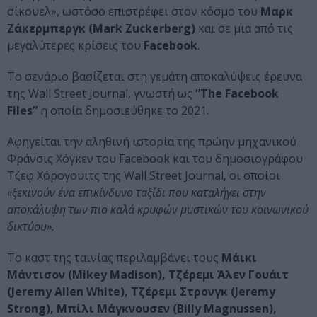
σίκουελ», ωστόσο επιστρέφει στον κόσμο του
Μαρκ
Ζάκερμπεργκ (Mark Zuckerberg)
και σε μια από τις
μεγαλύτερες κρίσεις του
Facebook
.
Το σενάριο βασίζεται στη γεμάτη αποκαλύψεις έρευνα
της Wall Street Journal, γνωστή ως
“The Facebook
Files”
η οποία δημοσιεύθηκε το 2021.
Αφηγείται την αληθινή ιστορία της πρώην μηχανικού
Φράνσις Χόγκεν του Facebook και του δημοσιογράφου
Τζεφ Χόρογουιτς της Wall Street Journal, οι οποίοι
«ξεκινούν ένα επικίνδυνο ταξίδι που καταλήγει στην
αποκάλυψη των πιο καλά κρυφών μυστικών του κοινωνικού
δικτύου».
Το καστ της ταινίας περιλαμβάνει τους
Μάικι
Μάντισον (Mikey Madison), Τζέρεμι Άλεν Γουάιτ
(Jeremy Allen White), Τζέρεμι Στρονγκ (Jeremy
Strong), Μπίλι Μάγκνουσεν (Billy Magnussen),