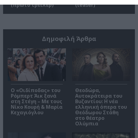
(πρώτο τρέιλερ)
(teaser)
Δημοφιλή Άρθρα
O «Οιδίποδας» του
Θεοδώρα,
Ρόμπερτ Άικ ξανά
Αυτοκράτειρα του
στη Στέγη – Με τους
Βυζαντίου: Η νέα
Νίκο Κουρή & Μαρία
ελληνική όπερα του
Κεχαγιόγλου
Θεόδωρου Στάθη
στο θέατρο
Ολύμπια