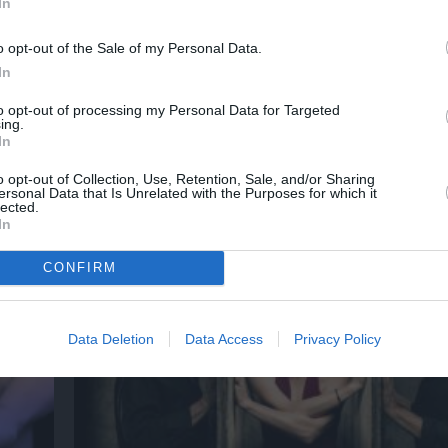
νη και τον Πολιτισμό!
In
o opt-out of the Sale of my Personal Data.
In
λουθήστε το Culturenow.gr
to opt-out of processing my Personal Data for Targeted
ing.
In
o opt-out of Collection, Use, Retention, Sale, and/or Sharing
ersonal Data that Is Unrelated with the Purposes for which it
χετικά Άρθρα
lected.
In
CONFIRM
Data Deletion
Data Access
Privacy Policy