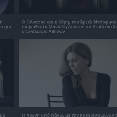
βη
Ο Θάνατος και η Κόρη, του Άριελ Ντόρφμαν
έατρο
σκηνοθεσία Μανώλη Δούνια και Αιμίλιου Χ
στο Θέατρο Αθηνών
 με
Η πόρνη από πάνω, με την Κατερίνα Διδασ