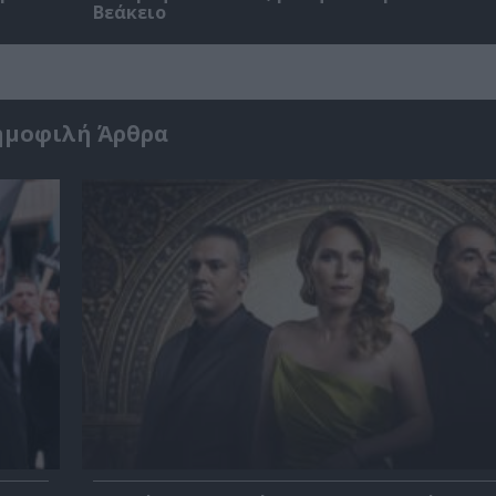
Βεάκειο
ημοφιλή Άρθρα