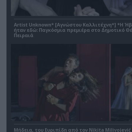
Artist Unknown* [Αγνώστου Καλλιτέχνη*] *Η Ή
ήταν εδώ: Παγκόσμια πρεμιέρα στο Δημοτικό Θ
Πειραιά
Μήδεια, του Ευριπίδη από τον Nikita Milivojević