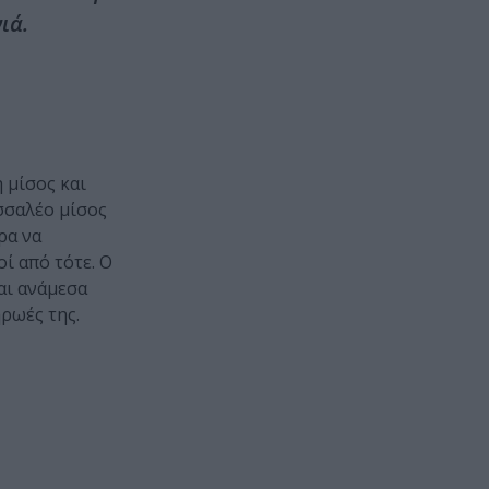
ιά.
 μίσος και
υσσαλέο μίσος
ρα να
ί από τότε. Ο
αι ανάμεσα
ρωές της.