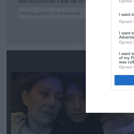
Κάθε βδομάδα στο e-mail σας τα τελευταία νέα για την Τέχ
Opted 
I want t
Opted 
Ακο
I want 
Advertis
Opted 
I want t
of my P
Σ
was col
Opted 