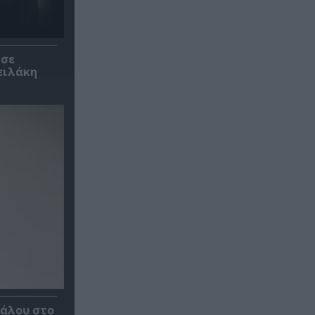
 σε
ειλάκη
κάλου στο