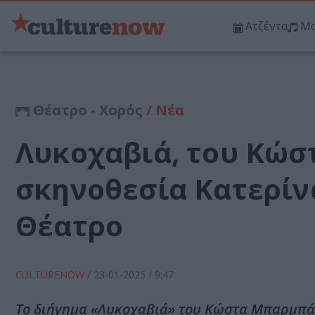
Ατζέντα
Μο
Θέατρο - Χορός /
Νέα
Λυκοχαβιά, του Κώ
σκηνοθεσία Κατερίν
Θέατρο
CULTURENOW
/
23-01-2025
/ 9:47
Το διήγημα «Λυκοχαβιά» του Κώστα Μπαρμπάτ