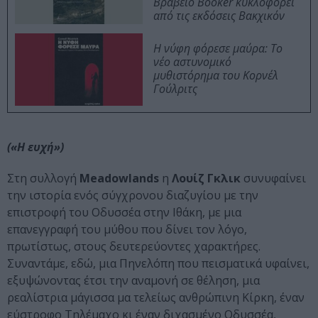
Βραβείο Booker κυκλοφορεί
από τις εκδόσεις Βακχικόν
Η νύφη φόρεσε μαύρα: Το
νέο αστυνομικό
μυθιστόρημα του Κορνέλ
Γούλριτς
(«Η ευχή»)
Στη συλλογή
Meadowlands
η
Λουίζ Γκλικ
συνυφαίνει
την ιστορία ενός σύγχρονου διαζυγίου με την
επιστροφή του Οδυσσέα στην Ιθάκη, με μια
επανεγγραφή του μύθου που δίνει τον λόγο,
πρωτίστως, στους δευτερεύοντες χαρακτήρες.
Συναντάμε, εδώ, μια Πηνελόπη που πεισματικά υφαίνει,
εξυψώνοντας έτσι την αναμονή σε θέληση, μια
ρεαλίστρια μάγισσα μα τελείως ανθρώπινη Κίρκη, έναν
εύστροφο Τηλέμαχο κι έναν διχασμένο Οδυσσέα,