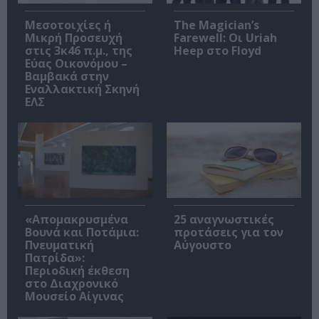
Μεσοτοιχίες ή
The Magician’s
Μικρή Προσευχή
Farewell: Οι Uriah
στις 3κ46 π.μ., της
Heep στο Floyd
Εύας Οικονόμου –
Βαμβακά στην
Εναλλακτική Σκηνή
ΕΛΣ
«Απομακρυσμένα
25 αναγνωστικές
Βουνά και Ποτάμια:
προτάσεις για τον
Πνευματική
Αύγουστο
Πατρίδα»:
Περιοδική έκθεση
στο Διαχρονικό
Μουσείο Αίγινας