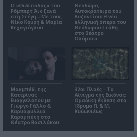
O «Οιδίποδας» του
Θεοδώρα,
Ρόμπερτ Άικ ξανά
Αυτοκράτειρα του
στη Στέγη – Με τους
Βυζαντίου: Η νέα
Νίκο Κουρή & Μαρία
ελληνική όπερα του
Κεχαγιόγλου
Θεόδωρου Στάθη
στο θέατρο
Ολύμπια
Μακμπέθ, της
32οι Πλοές – Το
Κατερίνας
Αίνιγμα της Εικόνας:
Ευαγγελάτου με
Ομαδική έκθεση στο
Γιώργο Γάλλο &
Ίδρυμα Π. & Μ.
Καρυοφυλλιά
Κυδωνιέως
Καραμπέτη στο
Θέατρο Βασιλάκου