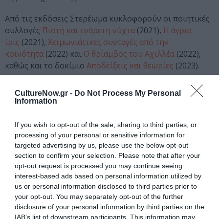
Από τις εκδόσεις Στερέωμα κυκλοφορούν οι ποιητικές
συλλογές
Πιστή και ενάρετη νύχτα
(2021),
Η άγρια
ίρις
(2021),
Χειμωνιάτικες συνταγές από την
κοινότητα
(2022) και
Ο θρίαμβος του Αχιλλέα
(2022),
καθώς και το δοκίμιο
Αποδείξεις και θεωρίες
(2023).
Διαβάστε επίσης:
CultureNow.gr -
Do Not Process My Personal
Information
Λουίζ Γκλικ: Πέθανε η ποιήτρια που είχε βραβευτεί με
Νόμπελ Λογοτεχνίας
If you wish to opt-out of the sale, sharing to third parties, or
processing of your personal or sensitive information for
Ταυτότητα
targeted advertising by us, please use the below opt-out
section to confirm your selection. Please note that after your
Πληροφορίες έκδοσης:
Εκδόσεις Στερέωμα, Σελίδες: 202,
opt-out request is processed you may continue seeing
Τιμή: 15,50€, ISBN: 978-618-5617-36-3 | Μετάφραση: Χάρης
interest-based ads based on personal information utilized by
Βλαβιανός
us or personal information disclosed to third parties prior to
your opt-out. You may separately opt-out of the further
disclosure of your personal information by third parties on the
Ακολουθήστε το Culturenow.gr στο
Google News
και
IAB’s list of downstream participants. This information may