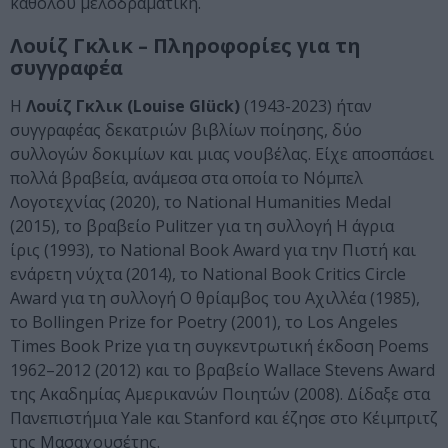
καθόλου μελοδραματική.
Λουίζ Γκλικ – Πληροφορίες για τη
συγγραφέα
Η
Λουίζ Γκλικ (Louise Glück)
(1943-2023) ήταν
συγγραφέας δεκατριών βιβλίων ποίησης, δύο
συλλογών δοκιμίων και μιας νουβέλας. Είχε αποσπάσει
πολλά βραβεία, ανάμεσα στα οποία το Νόμπελ
Λογοτεχνίας (2020), το National Humanities Medal
(2015), το βραβείο Pulitzer για τη συλλογή Η άγρια
ίρις (1993), το National Book Award για την Πιστή και
ενάρετη νύχτα (2014), το National Book Critics Circle
Award για τη συλλογή Ο θρίαμβος του Αχιλλέα (1985),
το Bollingen Prize for Poetry (2001), το Los Angeles
Times Book Prize για τη συγκεντρωτική έκδοση Poems
1962–2012 (2012) και το βραβείο Wallace Stevens Award
της Ακαδημίας Αμερικανών Ποιητών (2008). Δίδαξε στα
Πανεπιστήμια Yale και Stanford και έζησε στο Κέιμπριτζ
της Μασαχουσέτης.