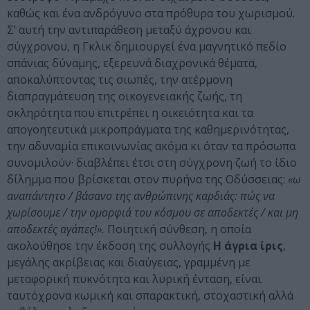
καθώς και ένα ανδρόγυνο στα πρόθυρα του χωρισμού.
Σ’ αυτή την αντιπαράθεση μεταξύ άχρονου και
σύγχρονου, η Γκλικ δημιουργεί ένα μαγνητικό πεδίο
σπάνιας δύναμης, εξερευνά διαχρονικά θέματα,
αποκαλύπτοντας τις σιωπές, την ατέρμονη
διαπραγμάτευση της οικογενειακής ζωής, τη
σκληρότητα που επιτρέπει η οικειότητα και τα
απογοητευτικά μικροπράγματα της καθημερινότητας,
την αδυναμία επικοινωνίας ακόμα κι όταν τα πρόσωπα
συνομιλούν· διαβλέπει έτσι στη σύγχρονη ζωή το ίδιο
δίλημμα που βρίσκεται στον πυρήνα της Οδύσσειας:
«ω
αναπάντητο / βάσανο της ανθρώπινης καρδιάς: πώς να
χωρίσουμε / την ομορφιά του κόσμου σε αποδεκτές / και μη
αποδεκτές αγάπες!».
Ποιητική σύνθεση, η οποία
ακολούθησε την έκδοση της συλλογής
Η άγρια ίρις
,
μεγάλης ακρίβειας και διαύγειας, γραμμένη με
μεταφορική πυκνότητα και λυρική ένταση, είναι
ταυτόχρονα κωμική και σπαρακτική, στοχαστική αλλά