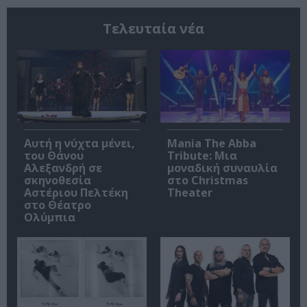
Τελευταία νέα
Αυτή η νύχτα μένει,
Mania The Abba
του Θάνου
Tribute: Μια
Αλεξανδρή σε
μοναδική συναυλία
σκηνοθεσία
στο Christmas
Αστέριου Πελτέκη
Theater
στο Θέατρο
Ολύμπια