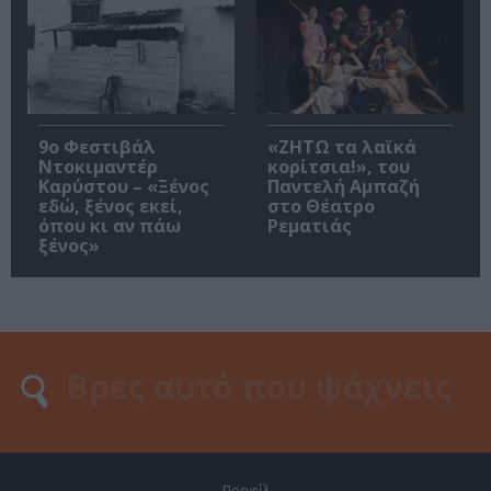
9ο Φεστιβάλ
«ΖΗΤΩ τα λαϊκά
Ντοκιμαντέρ
κορίτσια!», του
Καρύστου – «Ξένος
Παντελή Αμπαζή
εδώ, ξένος εκεί,
στο Θέατρο
όπου κι αν πάω
Ρεματιάς
ξένος»
Προφίλ