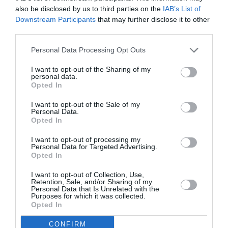
μάθετε πρώτοι όλες τις ειδήσεις
also be disclosed by us to third parties on the
IAB’s List of
Downstream Participants
that may further disclose it to other
Δείτε όλα τα
τελευταία νέα
για την Τέχνη και τον
third parties.
Πολιτισμό στο
Culturenow.gr
Personal Data Processing Opt Outs
Νέοι Διαγωνισμοί
❯
I want to opt-out of the Sharing of my
personal data.
Opted In
Tags
I want to opt-out of the Sale of my
Personal Data.
ΒΡΑΒΕΙΟ ΝΟΜΠΕΛ ΛΟΓΟΤΕΧΝΙΑΣ
ΕΚΔΟΣΕΙΣ ΣΤΕΡΕΩΜΑ
Opted In
ΞΕΝΟΙ ΣΥΓΓΡΑΦΕΙΣ
ΠΟΙΗΣΗ
I want to opt-out of processing my
Personal Data for Targeted Advertising.
Opted In
Newsletter
Κάθε βδομάδα στο e-mail σας τα τελευταία νέα για
I want to opt-out of Collection, Use,
Retention, Sale, and/or Sharing of my
την Τέχνη και τον Πολιτισμό!
Personal Data that Is Unrelated with the
Purposes for which it was collected.
Opted In
CONFIRM