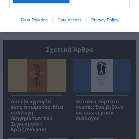
Ακολουθήστε το Culturenow.gr
Data Deletion
Data Access
Privacy Policy
Σχετικά Άρθρα
Αυτοβιογραφία
Αντόνιο Πόρτσια –
ενός πτώματος: Μια
Φωνές: Ένα βιβλίο
συλλογή
ως εσωτερικός
διηγημάτων του
διάλογος
Σιγκισμούντ
Κρζιζανόφσκι