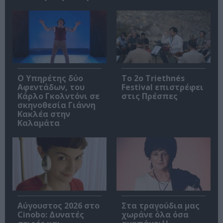
Ο Υπηρέτης δύο
Το 2ο Triethnés
Αφεντάδων, του
Festival επιστρέφει
Κάρλο Γκολντόνι σε
στις Πρέσπες
σκηνοθεσία Γιάννη
Κακλέα στην
Καλαμάτα
Αύγουστος 2026 στο
Στα τραγούδια μας
Cinobo: Δυνατές
χωράνε όλα όσα