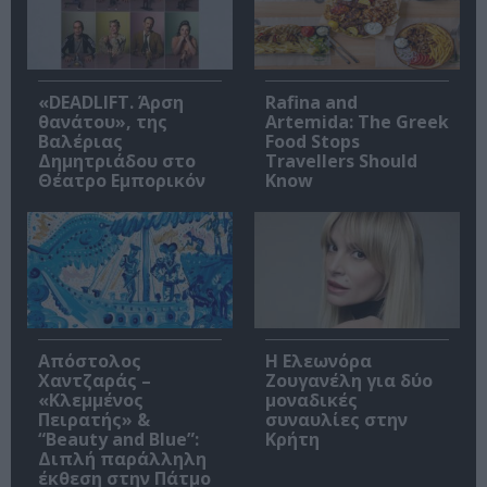
«DEADLIFT. Άρση
Rafina and
θανάτου», της
Artemida: The Greek
Βαλέριας
Food Stops
Δημητριάδου στο
Travellers Should
Θέατρο Εμπορικόν
Know
Απόστολος
Η Ελεωνόρα
Χαντζαράς –
Ζουγανέλη για δύο
«Κλεμμένος
μοναδικές
Πειρατής» &
συναυλίες στην
“Beauty and Blue”:
Κρήτη
Διπλή παράλληλη
έκθεση στην Πάτμο