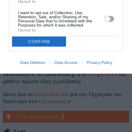
Opted In
Θεοχαράκη
I want to opt-out of Collection, Use,
Retention, Sale, and/or Sharing of my
Eισιτήρια:
Personal Data that Is Unrelated with the
Purposes for which it was collected.
Κόστος μεμονωμένης συνάντησης: 20€ | Κόστος
Opted In
συμμετοχής Φίλων THF: 18€
CONFIRM
Πληροφορίες / Κρατήσεις:
Τηλ.: 2103611206 |
thf.gr
Data Deletion
Data Access
Privacy Policy
Ακολουθήστε το Culturenow.gr στο
Google News
και
μάθετε πρώτοι όλες τις ειδήσεις
Δείτε όλα τα
τελευταία νέα
για την Τέχνη και τον
Πολιτισμό στο
Culturenow.gr
Νέοι Διαγωνισμοί
❯
Tags