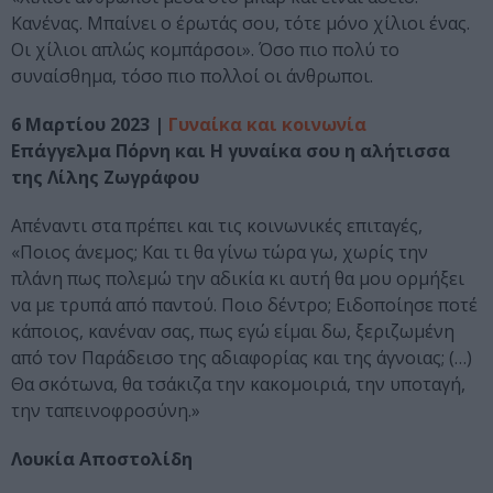
Κανένας. Μπαίνει ο έρωτάς σου, τότε μόνο χίλιοι ένας.
Οι χίλιοι απλώς κομπάρσοι». Όσο πιο πολύ το
συναίσθημα, τόσο πιο πολλοί οι άνθρωποι.
6 Μαρτίου 2023 |
Γυναίκα και κοινωνία
Επάγγελμα Πόρνη και Η γυναίκα σου η αλήτισσα
της Λίλης Ζωγράφου
Απέναντι στα πρέπει και τις κοινωνικές επιταγές,
«Ποιος άνεμος; Και τι θα γίνω τώρα γω, χωρίς την
πλάνη πως πολεμώ την αδικία κι αυτή θα μου ορμήξει
να με τρυπά από παντού. Ποιο δέντρο; Ειδοποίησε ποτέ
κάποιος, κανέναν σας, πως εγώ είμαι δω, ξεριζωμένη
από τον Παράδεισο της αδιαφορίας και της άγνοιας; (…)
Θα σκότωνα, θα τσάκιζα την κακομοιριά, την υποταγή,
την ταπεινοφροσύνη.»
Λουκία Αποστολίδη