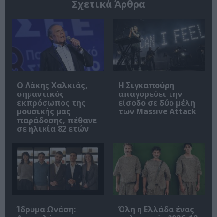
Σχετικά Άρθρα
Ο Λάκης Χαλκιάς,
Η Σιγκαπούρη
σημαντικός
απαγορεύει την
εκπρόσωπος της
είσοδο σε δύο μέλη
μουσικής μας
των Massive Attack
παράδοσης, πέθανε
σε ηλικία 82 ετών
Ίδρυμα Ωνάση:
Όλη η Ελλάδα ένας