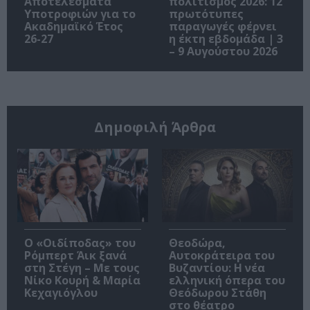
Αποτελέσματα
πολιτισμός 2026: 12
Υποτροφιών για το
πρωτότυπες
Ακαδημαϊκό Έτος
παραγωγές φέρνει
26-27
η έκτη εβδομάδα | 3
– 9 Αυγούστου 2026
Δημοφιλή Άρθρα
O «Οιδίποδας» του
Θεοδώρα,
Ρόμπερτ Άικ ξανά
Αυτοκράτειρα του
στη Στέγη – Με τους
Βυζαντίου: Η νέα
Νίκο Κουρή & Μαρία
ελληνική όπερα του
Κεχαγιόγλου
Θεόδωρου Στάθη
στο θέατρο