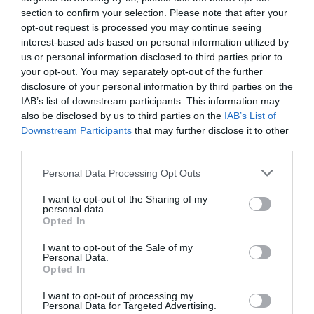
section to confirm your selection. Please note that after your
Διαβάστε επίσης:
opt-out request is processed you may continue seeing
interest-based ads based on personal information utilized by
Ίδρυμα Θεοχαράκη: Εκπαιδευτικά προγράμματα για τον
us or personal information disclosed to third parties prior to
Ιανουάριο 2023
your opt-out. You may separately opt-out of the further
disclosure of your personal information by third parties on the
Ταυτότητα Εκδήλωσης
IAB’s list of downstream participants. This information may
also be disclosed by us to third parties on the
IAB’s List of
Downstream Participants
that may further disclose it to other
Ημερομηνία:
third parties.
23/01/2023
06/02/2023
20/02/2023
Personal Data Processing Opt Outs
06/03/2023
I want to opt-out of the Sharing of my
personal data.
18:00-20:00
Opted In
Τοποθεσία:
I want to opt-out of the Sale of my
Personal Data.
Ίδρυμα Β. & Μ. Θεοχαράκη, Βασιλίσσης Σοφίας 9 &
Opted In
Μέρλιν 1, Αθήνα
I want to opt-out of processing my
Personal Data for Targeted Advertising.
Ίδρυμα Εικαστικών Τεχνών & Μουσικής Β & Μ