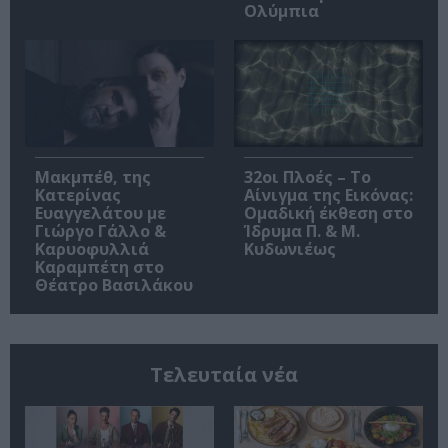
Ολύμπια
Μακμπέθ, της
32οι Πλοές – Το
Κατερίνας
Αίνιγμα της Εικόνας:
Ευαγγελάτου με
Ομαδική έκθεση στο
Γιώργο Γάλλο &
Ίδρυμα Π. & Μ.
Καρυοφυλλιά
Κυδωνιέως
Καραμπέτη στο
Θέατρο Βασιλάκου
Τελευταία νέα