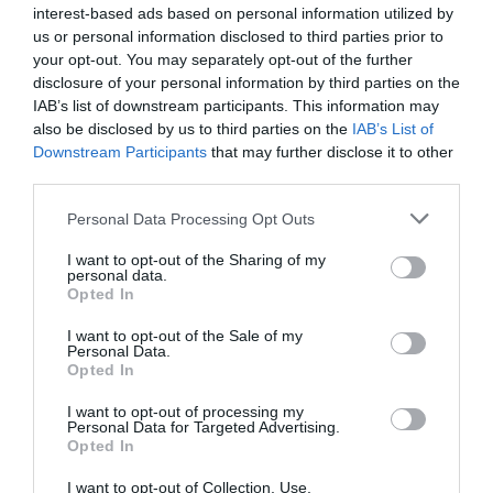
28 Μαΐου Σαβ: Ορεστιάδα
interest-based ads based on personal information utilized by
us or personal information disclosed to third parties prior to
29 Μαΐου Κυρ: Αλεξανδρούπολη
your opt-out. You may separately opt-out of the further
disclosure of your personal information by third parties on the
Ταυτότητα
IAB’s list of downstream participants. This information may
also be disclosed by us to third parties on the
IAB’s List of
Downstream Participants
that may further disclose it to other
third parties.
Τιμές εισιτηρίων
15,00 € γενική είσοδος, 10,00 €
φοιτητικό, οικογενειακό εισιτήριο
Personal Data Processing Opt Outs
(ισχύει για 4 άτομα) μειωμένο στα
45,00 €
I want to opt-out of the Sharing of my
personal data.
Opted In
Ακολουθήστε το Culturenow.gr στο
Google News
και
μάθετε πρώτοι όλες τις ειδήσεις
I want to opt-out of the Sale of my
Personal Data.
Opted In
Δείτε όλα τα
τελευταία νέα
για την Τέχνη και τον
Πολιτισμό στο
Culturenow.gr
I want to opt-out of processing my
Personal Data for Targeted Advertising.
Opted In
Νέοι Διαγωνισμοί
❯
I want to opt-out of Collection, Use,