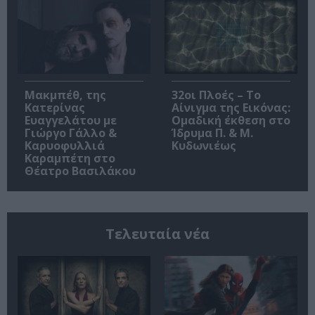
Μακμπέθ, της
32οι Πλοές – Το
Κατερίνας
Αίνιγμα της Εικόνας:
Ευαγγελάτου με
Ομαδική έκθεση στο
Γιώργο Γάλλο &
Ίδρυμα Π. & Μ.
Καρυοφυλλιά
Κυδωνιέως
Καραμπέτη στο
Θέατρο Βασιλάκου
Τελευταία νέα