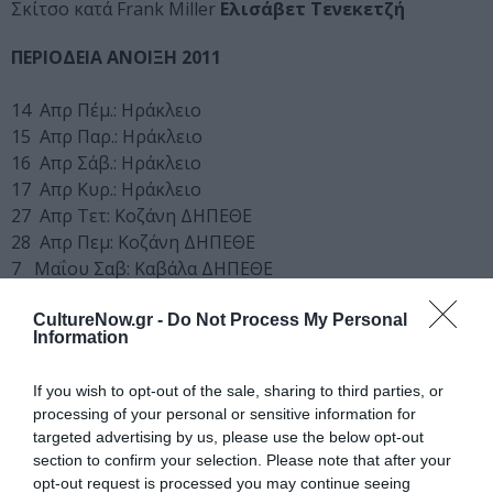
Σκίτσο κατά Frank Miller
Ελισάβετ Τενεκετζή
ΠΕΡΙΟΔΕΙΑ ΑΝΟΙΞΗ 2011
14 Απρ Πέμ.: Ηράκλειο
15 Απρ Παρ.: Ηράκλειο
16 Απρ Σάβ.: Ηράκλειο
17 Απρ Κυρ.: Ηράκλειο
27 Απρ Τετ: Κοζάνη ΔΗΠΕΘΕ
28 Απρ Πεμ: Κοζάνη ΔΗΠΕΘΕ
7 Μαΐου Σαβ: Καβάλα ΔΗΠΕΘΕ
8 Μαΐου: Κυρ: Καβάλα ΔΗΠΕΘΕ
11 Μαΐου Τετ: Δράμα
CultureNow.gr -
Do Not Process My Personal
Information
13 Μαΐου Παρ: Φλώρινα
14 Μαΐου Σαβ: Έδεσσα
If you wish to opt-out of the sale, sharing to third parties, or
15 Μαΐου Κυρ: Νάουσα
processing of your personal or sensitive information for
19 Μαΐου Πεμ: Βέροια ΔΗΠΕΘΕ
targeted advertising by us, please use the below opt-out
26 Μαΐου Πεμ: Κομοτηνή ΔΗΠΕΘΕ
section to confirm your selection. Please note that after your
27 Μαΐου Παρ: Κομοτηνή ΔΗΠΕΘΕ
opt-out request is processed you may continue seeing