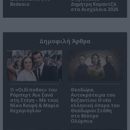
Βεάκειο
Δημήτρη Καραντζά
στα Αισχύλεια 2026
Δημοφιλή Άρθρα
O «Οιδίποδας» του
Θεοδώρα,
Ρόμπερτ Άικ ξανά
Αυτοκράτειρα του
στη Στέγη – Με τους
Βυζαντίου: Η νέα
Νίκο Κουρή & Μαρία
ελληνική όπερα του
Κεχαγιόγλου
Θεόδωρου Στάθη
στο θέατρο
Ολύμπια