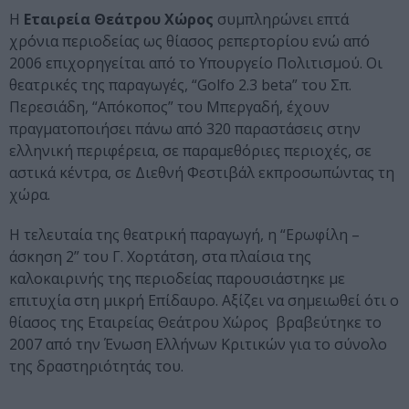
Η
Εταιρεία Θεάτρου Χώρος
συμπληρώνει επτά
χρόνια περιοδείας ως θίασος ρεπερτορίου ενώ από
2006 επιχορηγείται από το Υπουργείο Πολιτισμού. Οι
θεατρικές της παραγωγές, “Golfo 2.3 beta” του Σπ.
Περεσιάδη, “Απόκοπος” του Μπεργαδή, έχουν
πραγματοποιήσει πάνω από 320 παραστάσεις στην
ελληνική περιφέρεια, σε παραμεθόριες περιοχές, σε
αστικά κέντρα, σε Διεθνή Φεστιβάλ εκπροσωπώντας τη
χώρα.
Η τελευταία της θεατρική παραγωγή, η “Ερωφίλη –
άσκηση 2” του Γ. Χορτάτση, στα πλαίσια της
καλοκαιρινής της περιοδείας παρουσιάστηκε με
επιτυχία στη μικρή Επίδαυρο. Αξίζει να σημειωθεί ότι ο
θίασος της Εταιρείας Θεάτρου Χώρος βραβεύτηκε το
2007 από την Ένωση Ελλήνων Κριτικών για το σύνολο
της δραστηριότητάς του.