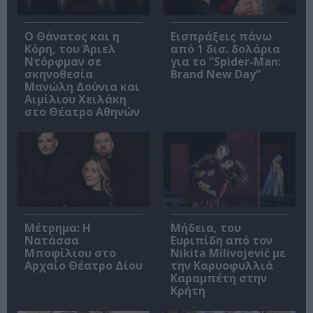
Ο Θάνατος και η
Εισπράξεις πάνω
Κόρη, του Άριελ
από 1 δισ. δολάρια
Ντόρφμαν σε
για το “Spider-Man:
σκηνοθεσία
Brand New Day”
Μανώλη Δούνια και
Αιμίλιου Χειλάκη
στο Θέατρο Αθηνών
Μέτρημα: Η
Μήδεια, του
Νατάσσα
Ευριπίδη από τον
Μποφίλιου στο
Nikita Milivojević με
Αρχαίο Θέατρο Δίου
την Καρυοφυλλιά
Καραμπέτη στην
Κρήτη