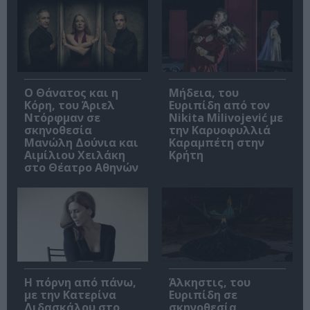
Ο Θάνατος και η
Μήδεια, του
Κόρη, του Άριελ
Ευριπίδη από τον
Ντόρφμαν σε
Nikita Milivojević με
σκηνοθεσία
την Καρυοφυλλιά
Μανώλη Δούνια και
Καραμπέτη στην
Αιμίλιου Χειλάκη
Κρήτη
στο Θέατρο Αθηνών
Η πόρνη από πάνω,
Άλκηστις, του
με την Κατερίνα
Ευριπίδη σε
Διδασκάλου στο
σκηνοθεσία