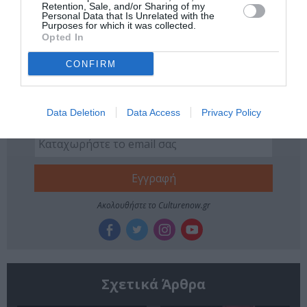
Retention, Sale, and/or Sharing of my
Tags
Personal Data that Is Unrelated with the
Purposes for which it was collected.
Opted In
ΣΑΚΗΣ ΣΕΡΕΦΑΣ
ΣΙΜΟΣ ΚΑΚΑΛΑΣ
CONFIRM
Newsletter
Κάθε βδομάδα στο e-mail σας τα τελευταία νέα για
Data Deletion
Data Access
Privacy Policy
την Τέχνη και τον Πολιτισμό!
Ακολουθήστε το Culturenow.gr
Σχετικά Άρθρα