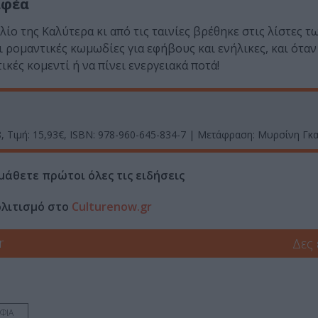
αφέα
λίο της Καλύτερα κι από τις ταινίες βρέθηκε στις λίστες
ροµαντικές κωµωδίες για εφήβους και ενήλικες, και όταν
ικές κοµεντί ή να πίνει ενεργειακά ποτά!
8, Τιμή: 15,93€, ISBN: 978-960-645-834-7 | Μετάφραση: Μυρσίνη Γκ
μάθετε πρώτοι όλες τις ειδήσεις
ολιτισμό στο
Culturenow.gr
r
Δες
ΦΙΑ