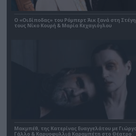
O «Οιδίποδας» του Ρόμπερτ Άικ ξανά στη Στέγη
τους Νίκο Κουρή & Μαρία Κεχαγιόγλου
Μακμπέθ, της Κατερίνας Ευαγγελάτου με Γιώργ
Γάλλο & Καρυοφυλλιά Καραμπέτη στο Θέατρο