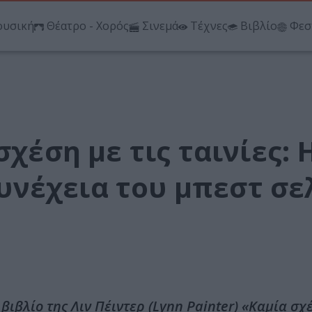
υσική
Θέατρο - Χορός
Σινεμά
Τέχνες
Βιβλίο
Φεσ
σχέση με τις ταινίες: 
νέχεια του μπεστ σε
βιβλίο της Λιν Πέιντερ (Lynn Painter) «Καμία σχέ