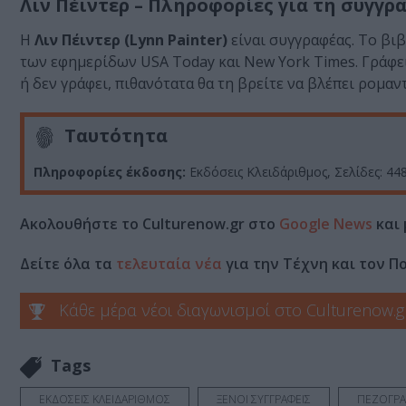
Λιν Πέιντερ – Πληροφορίες για τη συγγρ
Η
Λιν Πέιντερ (Lynn Painter)
είναι συγγραφέας. Το βιβ
των εφηµερίδων USA Today και New York Times. Γράφει 
ή δεν γράφει, πιθανότατα θα τη βρείτε να βλέπει ροµαντ
Ταυτότητα
Πληροφορίες έκδοσης:
Εκδόσεις Κλειδάριθμος, Σελίδες: 44
Ακολουθήστε το Culturenow.gr στο
Google News
και 
Δείτε όλα τα
τελευταία νέα
για την Τέχνη και τον Π
Κάθε μέρα νέοι διαγωνισμοί στο Culturenow.g
Tags
ΕΚΔΟΣΕΙΣ ΚΛΕΙΔΑΡΙΘΜΟΣ
ΞΕΝΟΙ ΣΥΓΓΡΑΦΕΙΣ
ΠΕΖΟΓΡΑ