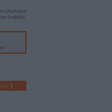
 των ευπώλητων
 δεν διαβάζει
ανά
 εδώ!
❯