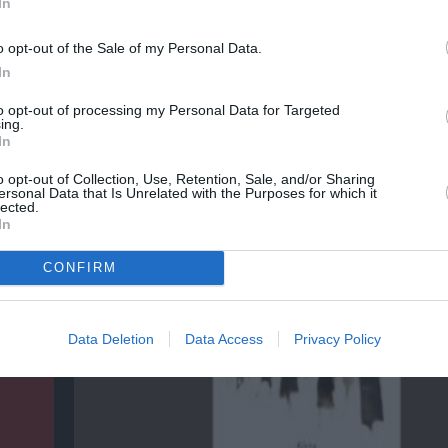
In
o opt-out of the Sale of my Personal Data.
In
to opt-out of processing my Personal Data for Targeted
ing.
In
ρικός
Φιλίπ Κολλέν – Ο μπάρμαν του Ritz: Ένα κο
ιστορικό βιβλίο
o opt-out of Collection, Use, Retention, Sale, and/or Sharing
ersonal Data that Is Unrelated with the Purposes for which it
lected.
In
CONFIRM
Data Deletion
Data Access
Privacy Policy