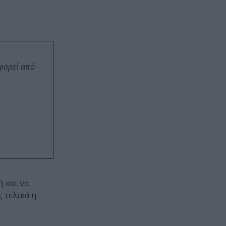
οφορεί από
ή και να
 τελικά η