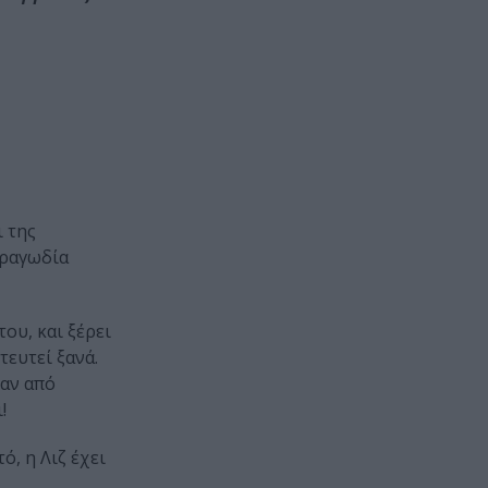
ι της
τραγωδία
ου, και ξέρει
τευτεί ξανά.
σαν από
!
ό, η Λιζ έχει