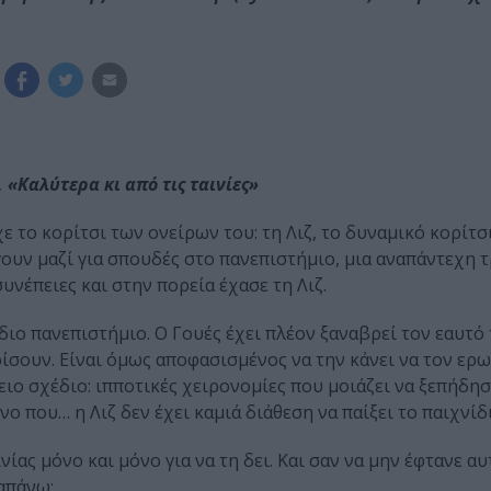
 «Καλύτερα κι από τις ταινίες»
χε το κορίτσι των ονείρων του: τη Λιζ, το δυναμικό κορίτσ
ουν μαζί για σπουδές στο πανεπιστήμιο, μια αναπάντεχη 
συνέπειες και στην πορεία έχασε τη Λιζ.
διο πανεπιστήμιο. Ο Γουές έχει πλέον ξαναβρεί τον εαυτό τ
ίσουν. Είναι όμως αποφασισμένος να την κάνει να τον ερω
έλειο σχέδιο: ιπποτικές χειρονομίες που μοιάζει να ξεπήδη
ο που… η Λιζ δεν έχει καμιά διάθεση να παίξει το παιχνίδι
ας μόνο και μόνο για να τη δει. Και σαν να μην έφτανε αυτ
ραπάνω;