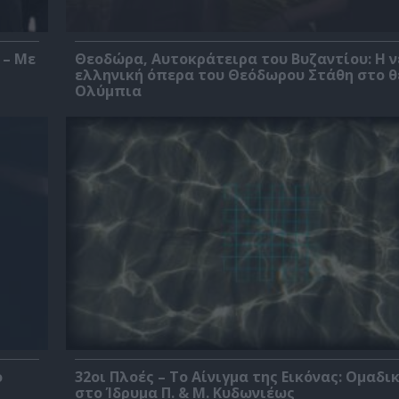
 – Με
Θεοδώρα, Αυτοκράτειρα του Βυζαντίου: Η ν
ελληνική όπερα του Θεόδωρου Στάθη στο 
Ολύμπια
ο
32οι Πλοές – Το Αίνιγμα της Εικόνας: Ομαδι
στο Ίδρυμα Π. & Μ. Κυδωνιέως