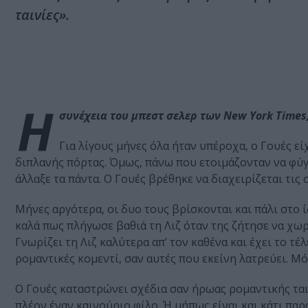
ταινίες».
Η
συνέχεια του μπεστ σελερ των New York Times,
Για λίγους μήνες όλα ήταν υπέροχα, ο Γουές εί
διπλανής πόρτας. Όμως, πάνω που ετοιμάζονταν να φύγ
άλλαξε τα πάντα. Ο Γουές βρέθηκε να διαχειρίζεται τις 
Μήνες αργότερα, οι δυο τους βρίσκονται και πάλι στο ί
καλά πως πλήγωσε βαθιά τη Λιζ όταν της ζήτησε να χωρ
Γνωρίζει τη Λιζ καλύτερα απ’ τον καθένα και έχει το τ
ρομαντικές κομεντί, σαν αυτές που εκείνη λατρεύει. Μόν
Ο Γουές καταστρώνει σχέδια σαν ήρωας ρομαντικής ταινί
πλέον έναν καινούριο φίλο. Ή μήπως είναι και κάτι πα