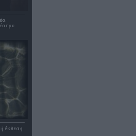
έα
θέατρο
κή έκθεση