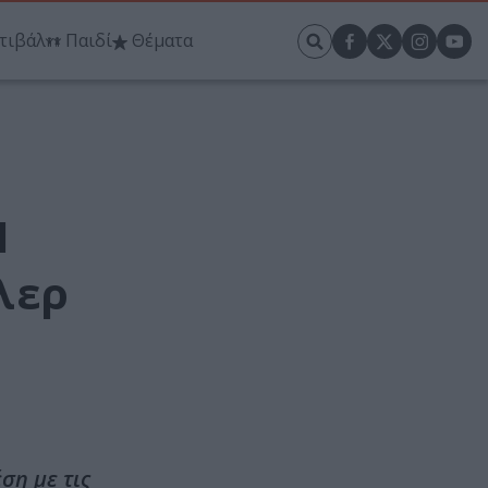
τιβάλ
Παιδί
Θέματα
Η
λερ
ση με τις