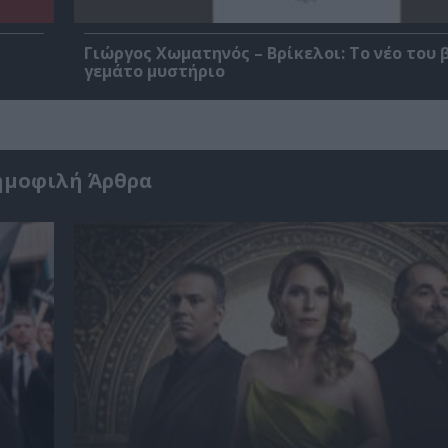
Γιώργος Χωματηνός – Βρίκελοι: Το νέο του 
γεμάτο μυστήριο
ημοφιλή Άρθρα