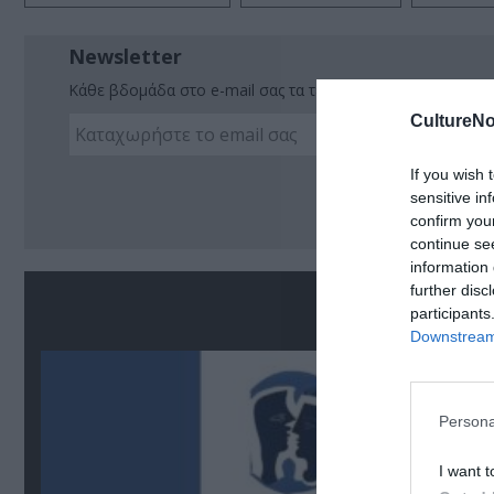
Newsletter
Κάθε βδομάδα στο e-mail σας τα τελευταία νέα για την Τέχ
CultureNo
If you wish 
Ακο
sensitive in
confirm you
continue se
information 
further disc
Σ
participants
Downstream 
Persona
I want t