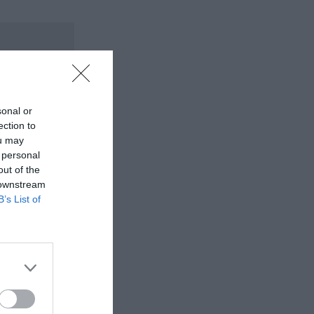
sonal or
ection to
ou may
 personal
out of the
 downstream
B’s List of