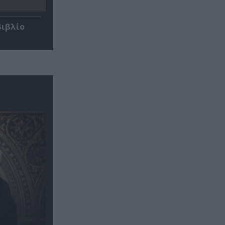
βιβλίο