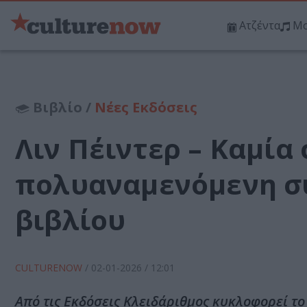
Ατζέντα
Μο
Βιβλίο /
Νέες Εκδόσεις
Λιν Πέιντερ – Καμία 
πολυαναμενόμενη συ
βιβλίου
CULTURENOW
/
02-01-2026
/ 12:01
Από τις Εκδόσεις Κλειδάριθμος κυκλοφορεί το 