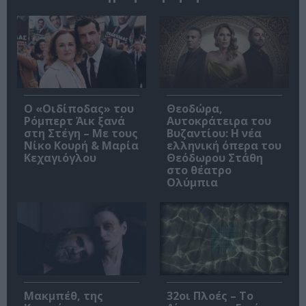
O «Οιδίποδας» του
Θεοδώρα,
Ρόμπερτ Άικ ξανά
Αυτοκράτειρα του
στη Στέγη – Με τους
Βυζαντίου: Η νέα
Νίκο Κουρή & Μαρία
ελληνική όπερα του
Κεχαγιόγλου
Θεόδωρου Στάθη
στο θέατρο
Ολύμπια
Μακμπέθ, της
32οι Πλοές – Το