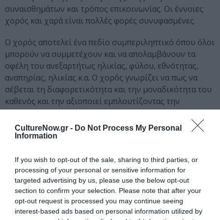
συναισθημάτων και τρόπος επικοινωνίας. Οι έννοιες
χορός και χαρά είναι πολλές φορές συνυφασμένες.
Ο χορός αποτελεί ένα πεδίο συμπεριληπτικό όπου όλοι
μπορούν να συμμετέχουν και να απολαμβάνουν τα
οφέλη του ανεξαρτήτως ηλικίας, φύλου, εθνότητας,
αναπηρίας, ηλικίας κ.α. Ο χορός γνωρίζει να πως να
σέβεται τη διαφορετικότητα και την μοναδικότητα του
καθενός και την αξιοποιεί εμπλουτίζοντας την
καλλιτεχνική έκφραση.
CultureNow.gr -
Do Not Process My Personal
Μικτή ομάδα χορού
Information
Τα τελευταία χρόνια νέες ομάδες χορού κάνουν την
εμφάνιση τους στην Ελλάδα, οι οποίες αποτελούνται
If you wish to opt-out of the sale, sharing to third parties, or
processing of your personal or sensitive information for
από άτομα με και χωρίς αναπηρία ή και
targeted advertising by us, please use the below opt-out
συμπεριλαμβάνουν άτομα από διαφορετικά
section to confirm your selection. Please note that after your
περιβάλλοντα. Έτσι περνάμε από το στάδιο των ομάδων
opt-out request is processed you may continue seeing
που απευθύνονται μόνο σε άτομα με αναπηρία ή μόνο
interest-based ads based on personal information utilized by
σε άτομα χωρίς αναπηρία σε ένα μεταβατικό στάδιο