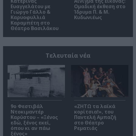
Κατερίνας
Αίνιγμα της Εικόνας:
Ευαγγελάτου με
Ομαδική έκθεση στο
Γιώργο Γάλλο &
Ίδρυμα Π. & Μ.
Καρυοφυλλιά
Κυδωνιέως
Καραμπέτη στο
Θέατρο Βασιλάκου
Τελευταία νέα
9ο Φεστιβάλ
«ΖΗΤΩ τα λαϊκά
Ντοκιμαντέρ
κορίτσια!», του
Καρύστου – «Ξένος
Παντελή Αμπαζή
εδώ, ξένος εκεί,
στο Θέατρο
όπου κι αν πάω
Ρεματιάς
ξένος»