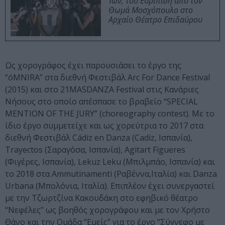
Ίων, του Ευριπίδη από τον
Θωμά Μοσχόπουλο στο
Αρχαίο Θέατρο Επιδαύρου
Ως χορογράφος έχει παρουσιάσει το έργο της
“óMNIRA” στα διεθνή Φεστιβάλ Arc For Dance Festival
(2015) και στο 21MASDANZA Festival στις Κανάριες
Νήσους στο οποίο απέσπασε το βραβείο “SPECIAL
MENTION OF THE JURY” (choreography contest). Με το
ίδιο έργο συμμετείχε και ως χορεύτρια το 2017 στα
διεθνή Φεστιβάλ Cádiz en Danza (Cadiz, Ισπανία),
Trayectos (Σαραγόσα, Ισπανία), Agitart Figueres
(Φιγέρες, Ισπανία), Lekuz Leku (Μπιλμπάο, Ισπανία) και
το 2018 στα Ammutinamenti (Ραβέννα,Ιταλία) και Danza
Urbana (Μπολόνια, Ιταλία). Επιπλέον έχει συνεργαστεί
με την Τζωρτζίνα Κακουδάκη στο εφηβικό θέατρο
“Νεφέλες” ως βοηθός χορογράφου και με τον Χρήστο
Θάνο και την Ομάδα “Εμείς” για το έργο “Σύγνεφο με