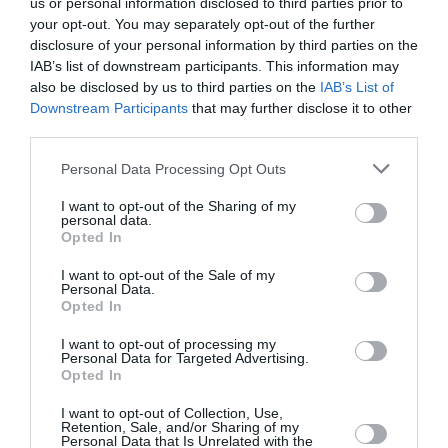
us or personal information disclosed to third parties prior to
συνύπαρξης και συμπερίληψης. Με βασικό κριτήριο το
your opt-out. You may separately opt-out of the further
ενδιαφέρον και το πάθος για το χορό και την έκφραση
disclosure of your personal information by third parties on the
IAB’s list of downstream participants. This information may
χωρίς τους περιορισμούς που θέτουν η εμπειρία, το
also be disclosed by us to third parties on the
IAB’s List of
επίπεδο ικανοτήτων το φύλο, η κοινωνική και ψυχική
Downstream Participants
that may further disclose it to other
υπόσταση μας.
third parties.
Δουλεύοντας με μικτές ομάδες μοιραζόμαστε,
συνυπάρχουμε και εκφράζονται, κατανοώντας
Personal Data Processing Opt Outs
καλύτερα τις δυνατότητες του εαυτού μας, των άλλων
I want to opt-out of the Sharing of my
και της ομάδας. Καλλιεργούμε το συναίσθημα της
personal data.
ενσυναίσθησης, αντιμετωπίζοντας τις δυσκολίες ως
Opted In
ενδιαφέρουσες προκλήσεις και ευκαιρίες για
I want to opt-out of the Sale of my
εξερεύνηση.
Personal Data.
Opted In
Με αυτόν τον τρόπο η καλλιτεχνική έκφραση που δεν
I want to opt-out of processing my
αποκλείει, αξιοποιεί την διαφορετικότητα του καθενός
Personal Data for Targeted Advertising.
Opted In
μας για να γεννήσει ένα πλουσιότερο και περισσότερο
πραγματικό/ αντιπροσωπευτικό της πραγματικότητας
I want to opt-out of Collection, Use,
καλλιτεχνικό αποτέλεσμα.Με αυτή την πρακτική
Retention, Sale, and/or Sharing of my
Personal Data that Is Unrelated with the