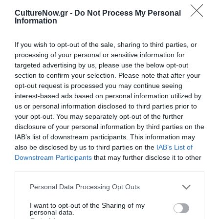
Οικονόμου
CultureNow.gr -
Do Not Process My Personal
Στίχοι/Μουσική τραγουδιού:
Κωνσταντίνα
Information
Νικολαΐδη
Κίνηση:
Χριστίνα Φωτεινάκη
If you wish to opt-out of the sale, sharing to third parties, or
Σχεδιασμός φωτισμών:
Αργύρης Θέος
processing of your personal or sensitive information for
Βοηθός σκηνοθέτη:
Πάμελα Οικονομάκη
targeted advertising by us, please use the below opt-out
Creative Agency:
Grid Fox
section to confirm your selection. Please note that after your
Επικοινωνία:
Άντζυ Νομικού
opt-out request is processed you may continue seeing
interest-based ads based on personal information utilized by
Παίζουν οι ηθοποιοί
us or personal information disclosed to third parties prior to
your opt-out. You may separately opt-out of the further
Χρήστος Βαλαβανίδης
disclosure of your personal information by third parties on the
Χρήστος Σωνάκης
IAB’s list of downstream participants. This information may
also be disclosed by us to third parties on the
IAB’s List of
Διάρκεια: 70’ (χωρίς διάλειμμα)
Downstream Participants
that may further disclose it to other
third parties.
ΜΕΡΟΣ ΤΩΝ ΕΣΟΔΩΝ ΔΙΑΤΙΘΕΤΑΙ ΣΤΟ ΙΔΡΥΜΑ «ΤΟ ΣΠΙΤΙ ΤΟΥ
ΗΘΟΠΟΙΟΥ»
Personal Data Processing Opt Outs
I want to opt-out of the Sharing of my
Ταυτότητα Εκδήλωσης
personal data.