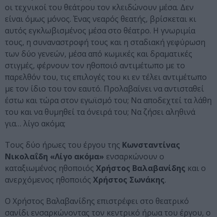
οι τεχνικοί του θεάτρου τον κλειδώνουν μέσα. Δεν
είναι όμως μόνος. Ένας νεαρός θεατής, βρίσκεται κι
αυτός εγκλωβισμένος μέσα στο θέατρο. Η γνωριμία
τους, η συναναστροφή τους και η σταδιακή γεφύρωση
των δύο γενεών, μέσα από κωμικές και δραματικές
στιγμές, φέρνουν τον ηθοποιό αντιμέτωπο με το
παρελθόν του, τις επιλογές του κι εν τέλει αντιμέτωπο
με τον ίδιο του τον εαυτό. Προλαβαίνει να αντισταθεί
έστω και τώρα στον εγωϊσμό του; Να αποδεχτεί τα λάθη
του και να θυμηθεί τα όνειρά του; Να ζήσει αληθινά
για… λίγο ακόμα;
Τους δύο ήρωες του έργου της
Κωνσταντίνας
Νικολαΐδη «Λίγο ακόμα»
ενσαρκώνουν ο
καταξιωμένος ηθοποιός
Χρήστος Βαλαβανίδης
και ο
ανερχόμενος ηθοποιός
Χρήστος Σωνάκης
.
Ο Χρήστος Βαλαβανίδης επιστρέφει στο θεατρικό
σανίδι ενσαρκώνοντας τον κεντρικό ήρωα του έργου, ο