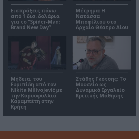
Εισπράξεις πάνω
Μέτρημα: Η
από 1 δισ. δολάρια
Νατάσσα
για το “Spider-Man:
Μποφίλιου στο
Brand New Day”
Αρχαίο Θέατρο Δίου
Μήδεια, του
Στάθης Γκότσης: Το
Ευριπίδη από τον
Μουσείο ως
Nikita Milivojević με
Δυναμικό Εργαλείο
την Καρυοφυλλιά
Κριτικής Μάθησης
Καραμπέτη στην
Κρήτη