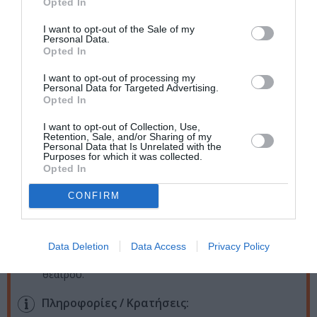
Opted In
Ημερομηνία:
I want to opt-out of the Sale of my
Personal Data.
17/11/2022
Από:
Opted In
Πέμπτη στις 21.15 | Σάββατο και Κυριακή στις 18.00
I want to opt-out of processing my
Personal Data for Targeted Advertising.
Τοποθεσία:
Opted In
Θέατρο Μικρό Άνεσις, Λεωφόρος Κηφισίας 14,
I want to opt-out of Collection, Use,
Retention, Sale, and/or Sharing of my
Αμπελόκηποι, Αθήνα
Personal Data that Is Unrelated with the
Purposes for which it was collected.
Opted In
Θέατρο Άνεσις
CONFIRM
Eισιτήρια:
Ζώνη Α: 15€ | Ζώνη Β: 12€ | Οι ηθοποιοί μπορούν να
παρακολουθήσουν την παράσταση δωρεάν
Data Deletion
Data Access
Privacy Policy
επιδεικνύοντας την ατέλειά τους στο ταμείο του
θεάτρου.
Πληροφορίες / Κρατήσεις: