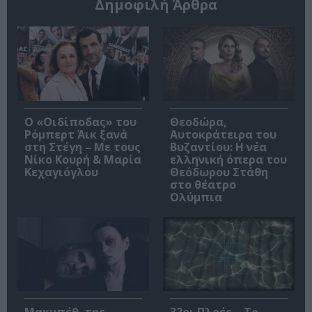
Δημοφιλή Άρθρα
O «Οιδίποδας» του
Θεοδώρα,
Ρόμπερτ Άικ ξανά
Αυτοκράτειρα του
στη Στέγη – Με τους
Βυζαντίου: Η νέα
Νίκο Κουρή & Μαρία
ελληνική όπερα του
Κεχαγιόγλου
Θεόδωρου Στάθη
στο θέατρο
Ολύμπια
Μακμπέθ, της
32οι Πλοές – Το