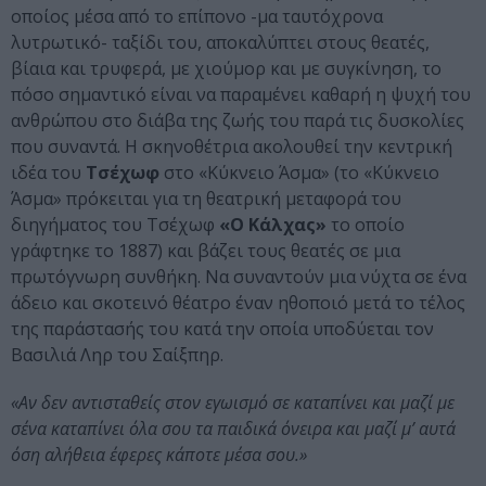
οποίος μέσα από το επίπονο -μα ταυτόχρονα
λυτρωτικό- ταξίδι του, αποκαλύπτει στους θεατές,
βίαια και τρυφερά, με χιούμορ και με συγκίνηση, το
πόσο σημαντικό είναι να παραμένει καθαρή η ψυχή του
ανθρώπου στο διάβα της ζωής του παρά τις δυσκολίες
που συναντά. Η σκηνοθέτρια ακολουθεί την κεντρική
ιδέα του
Τσέχωφ
στο «Κύκνειο Άσμα» (το «Κύκνειο
Άσμα» πρόκειται για τη θεατρική μεταφορά του
διηγήματος του Τσέχωφ
«Ο Κάλχας»
το οποίο
γράφτηκε το 1887) και βάζει τους θεατές σε μια
πρωτόγνωρη συνθήκη. Να συναντούν μια νύχτα σε ένα
άδειο και σκοτεινό θέατρο έναν ηθοποιό μετά το τέλος
της παράστασής του κατά την οποία υποδύεται τον
Βασιλιά Ληρ του Σαίξπηρ.
«Αν δεν αντισταθείς στον εγωισμό σε καταπίνει και μαζί με
σένα καταπίνει όλα σου τα παιδικά όνειρα και μαζί μ’ αυτά
όση αλήθεια έφερες κάποτε μέσα σου.»