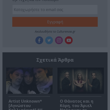
Ακολουθήστε το Culturenow.gr
Σχετικά Άρθρα
Artist Unknown*
Ο Θάνατος και η
[Αγνώστου
Κόρη, του Άριελ
Καλλιτέχνη*] *Η
Ντόρφμαν σε