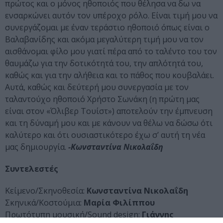
πρώτος και ο μόνος ηθοποιός που θέλησα να δω να
ενσαρκώνει αυτόν τον υπέροχο ρόλο. Είναι τιμή μου να
συνεργάζομαι με έναν τεράστιο ηθοποιό όπως είναι ο
Βαλαβανίδης και ακόμα μεγαλύτερη τιμή μου να τον
αισθάνομαι φίλο μου γιατί πέρα από το ταλέντο του τον
θαυμάζω για την δοτικότητά του, την απλότητά του,
καθώς και για την αλήθεια και το πάθος που κουβαλάει.
Αυτά, καθώς και δεύτερή μου συνεργασία με τον
ταλαντούχο ηθοποιό Χρήστο Σωνάκη (η πρώτη μας
είναι στον «Όλιβερ Τουίστ») αποτελούν την έμπνευση
και τη δύναμή μου και με κάνουν να θέλω να δώσω ότι
καλύτερο και ότι ουσιαστικότερο έχω σ’ αυτή τη νέα
μας δημιουργία.
-Κωνσταντίνα Νικολαΐδη
Συντελεστές
Κείμενο/Σκηνοθεσία:
Κωνσταντίνα Νικολαΐδη
Σκηνικά/Κοστούμια:
Μαρία Φιλίππου
Πρωτότυπη μουσική/Sound design:
Γιάννης