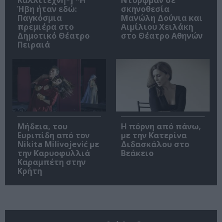
Ήβη ήταν εδώ:
σκηνοθεσία
Παγκόσμια
Μανώλη Δούνια και
πρεμιέρα στο
Αιμίλιου Χειλάκη
Δημοτικό Θέατρο
στο Θέατρο Αθηνών
Πειραιά
Μήδεια, του
Η πόρνη από πάνω,
Ευριπίδη από τον
με την Κατερίνα
Nikita Milivojević με
Διδασκάλου στο
την Καρυοφυλλιά
Βεάκειο
Καραμπέτη στην
Κρήτη