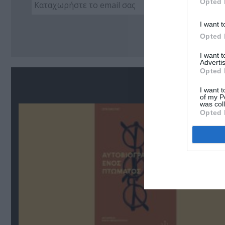
Opted 
I want t
Ακο
Opted 
I want 
Advertis
Opted 
Σ
I want t
of my P
was col
Opted 