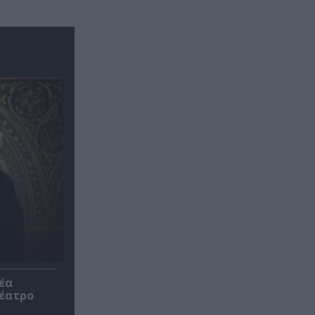
έα
θέατρο