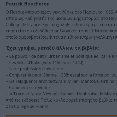
Patrick Boucheron
Ο Πατρίκ Μπουσ(ε)ρόν γεννήθηκε στο Παρίσι το 1965. Α
ιστορίας, καθηγητής της μεσαιωνικής ιστορίας στο Παν
College de France. Έχει ασχοληθεί ιδιαίτερα με την ιστ
εποπτεία του εξεδόθη ο συλλογικός τόμος Histoire mond
οποίο αμφισβητείται έντονα η εθνοκεντρική γαλλική ι
Έχει γράψει, μεταξύ άλλων, τα βιβλία:
– Le pouvoir de bâtir: urbanisme et politique édilitaire à 
– Les villes d’Italie (vers 1150-vers 1340)
– Faire profession d’historien
– Conjurer la peur: Sienne, 1338: essai sur la force polit
– De l’éloquence architecturale. Milan, Mantoue, Urbino 
– Comment se révolter
-La Trace et l’aura: Vies posthumes d’Ambroise de Milan (
Από τις εκδόσεις Πόλις κυκλοφορεί επίσης το βιβλίο 
στο Collège de France.