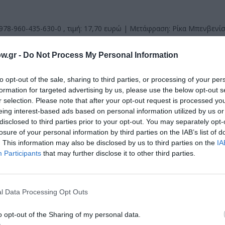
 978-960-435-630-0 , τιμή: 17,70 ευρώ | Μετάφραση: Ρίκα Μπενβενίσ
w.gr -
Do Not Process My Personal Information
μάθετε πρώτοι όλες τις ειδήσεις
to opt-out of the sale, sharing to third parties, or processing of your per
ολιτισμό στο
Culturenow.gr
formation for targeted advertising by us, please use the below opt-out s
r selection. Please note that after your opt-out request is processed y
eing interest-based ads based on personal information utilized by us or
r
Δες
disclosed to third parties prior to your opt-out. You may separately opt-
losure of your personal information by third parties on the IAB’s list of
. This information may also be disclosed by us to third parties on the
IA
Participants
that may further disclose it to other third parties.
l Data Processing Opt Outs
νη και τον Πολιτισμό!
o opt-out of the Sharing of my personal data.