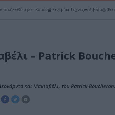
υσική
Θέατρο - Χορός
Σινεμά
Τέχνες
Βιβλίο
Φεσ
βέλι – Patrick Bouch
Λεονάρντο και Μακιαβέλι, του Patrick Boucheron