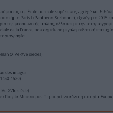
πόφοιτος της École normale supérieure, agrégé και διδάκ
επιστήμιο Paris I (Pantheon-Sorbonne), εξελέγη το 2015 κ
ορία της μεσαιωνικής Ιταλίας, αλλά και με την ιστοριογραφί
iale de la France, που σημείωσε μεγάλη εκδοτική επιτυχία,
στοριογραφία.
Milan (XIVe-XVe siècles)
ique des images
(1450-1520)
IVe-XVIe siècle)
του Πατρίκ Μπουσερόν Τι μπορεί να κάνει η ιστορία: Εναρ