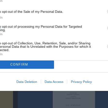
In
o opt-out of the Sale of my Personal Data.
λουθήστε το Culturenow.gr
In
to opt-out of processing my Personal Data for Targeted
ing.
In
χετικά Άρθρα
o opt-out of Collection, Use, Retention, Sale, and/or Sharing
ersonal Data that Is Unrelated with the Purposes for which it
lected.
In
CONFIRM
Data Deletion
Data Access
Privacy Policy