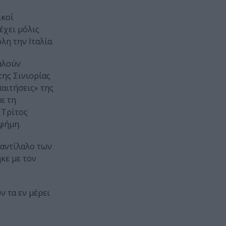
ικοί
έχει μόλις
λη την Ιταλία.
καλούν
της Σινιορίας
παιτήσεις» της
ε τη
 Τρίτος
 φήμη.
 αντίλαλο των
κε με τον
ν τα εν μέρει