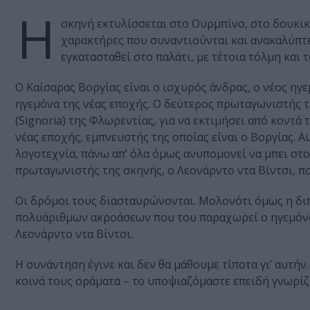
Η
σκηνή εκτυλίσσεται στο Ουρμπίνο, στο δουκικό
χαρακτήρες που συναντιούνται και ανακαλύπτει
εγκατασταθεί στο παλάτι, με τέτοια τόλμη και 
Ο Καίσαρας Βοργίας είναι ο ισχυρός άνδρας, ο νέος ηγ
ηγεμόνα της νέας εποχής. Ο δεύτερος πρωταγωνιστής τ
(Signoria) της Φλωρεντίας, για να εκτιμήσει από κοντά 
νέας εποχής, εμπνευστής της οποίας είναι ο Βοργίας. Α
λογοτεχνία, πάνω απ’ όλα όμως ανυπομονεί να μπει στο
πρωταγωνιστής της σκηνής, ο Λεονάρντο ντα Βίντσι, πο
Οι δρόμοι τους διασταυρώνονται. Μολονότι όμως η δι
πολυάριθμων ακροάσεων που του παραχωρεί ο ηγεμόνας
Λεονάρντο ντα Βίντσι.
Η συνάντηση έγινε και δεν θα μάθουμε τίποτα γι’ αυτή
κοινά τους οράματα – το υποψιαζόμαστε επειδή γνωρίζο