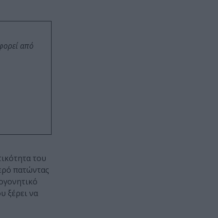
οφορεί από
τικότητα του
νερό πατώντας
ωογονητικό
υ ξέρει να