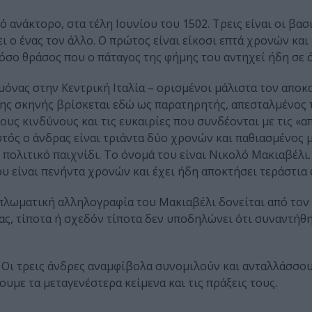
 ανάκτορο, στα τέλη Ιουνίου του 1502. Τρεις είναι οι βασ
 ο ένας τον άλλο. Ο πρώτος είναι είκοσι επτά χρονών και 
τόσο θράσος που ο πάταγος της φήμης του αντηχεί ήδη σε ό
εμόνας στην Κεντρική Ιταλία – ορισμένοι μάλιστα τον απο
ης σκηνής βρίσκεται εδώ ως παρατηρητής, απεσταλμένος 
τους κινδύνους και τις ευκαιρίες που συνδέονται με τις «α
υτός ο άνδρας είναι τριάντα δύο χρονών και παθιασμένος μ
 πολιτικό παιχνίδι. Το όνομά του είναι Νικολό Μακιαβέλι.
υ είναι πενήντα χρονών και έχει ήδη αποκτήσει τεράστια
πλωματική αλληλογραφία του Μακιαβέλι δονείται από τον
, τίποτα ή σχεδόν τίποτα δεν υποδηλώνει ότι συναντήθη
ν. Οι τρεις άνδρες αναμφίβολα συνομιλούν και ανταλλάσσου
υμε τα μεταγενέστερα κείμενα και τις πράξεις τους.