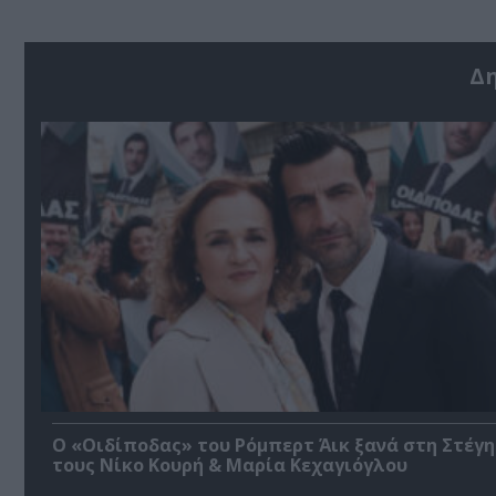
Δ
O «Οιδίποδας» του Ρόμπερτ Άικ ξανά στη Στέγη
τους Νίκο Κουρή & Μαρία Κεχαγιόγλου