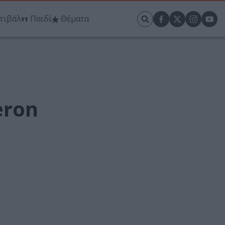
τιβάλ
Παιδί
Θέματα
eron
.