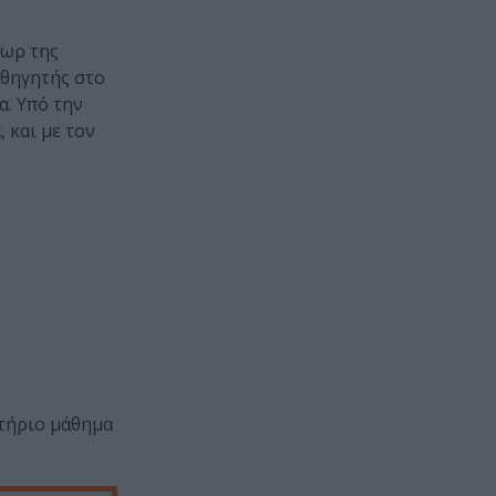
τωρ της
αθηγητής στο
α. Υπό την
 και με τον
κτήριο μάθημα