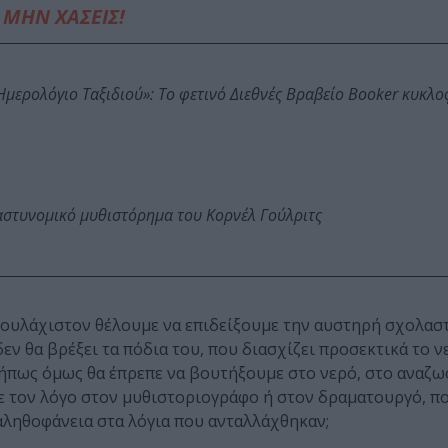
ΜΗΝ ΧΑΣΕΙΣ!
: Ημερολόγιο Ταξιδιού»: Το φετινό Διεθνές Βραβείο Booker κυκλ
αστυνομικό μυθιστόρημα του Κορνέλ Γούλριτς
τουλάχιστον θέλουμε να επιδείξουμε την αυστηρή σχολασ
εν θα βρέξει τα πόδια του, που διασχίζει προσεκτικά το 
. Μήπως όμως θα έπρεπε να βουτήξουμε στο νερό, στο αναζ
 τον λόγο στον μυθιστοριογράφο ή στον δραματουργό, πο
αληθοφάνεια στα λόγια που ανταλλάχθηκαν;