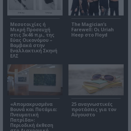
Μεσοτοιχίες ή
The Magician’s
Μικρή Προσευχή
Farewell: Οι Uriah
στις 3κ46 π.μ., της
Heep στο Floyd
Εύας Οικονόμου –
Βαμβακά στην
Εναλλακτική Σκηνή
ΕΛΣ
«Απομακρυσμένα
25 αναγνωστικές
Βουνά και Ποτάμια:
προτάσεις για τον
Πνευματική
Αύγουστο
Πατρίδα»:
Περιοδική έκθεση
στο Διαχρονικό