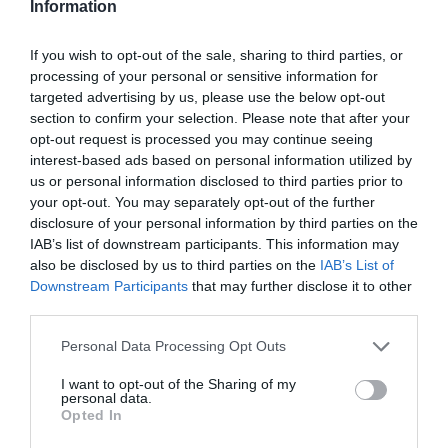
Information
If you wish to opt-out of the sale, sharing to third parties, or
processing of your personal or sensitive information for
Ακολουθήστε το Culturenow.gr
targeted advertising by us, please use the below opt-out
section to confirm your selection. Please note that after your
opt-out request is processed you may continue seeing
interest-based ads based on personal information utilized by
us or personal information disclosed to third parties prior to
your opt-out. You may separately opt-out of the further
Σχετικά Άρθρα
disclosure of your personal information by third parties on the
IAB’s list of downstream participants. This information may
also be disclosed by us to third parties on the
IAB’s List of
Downstream Participants
that may further disclose it to other
third parties.
Personal Data Processing Opt Outs
Mania The Abba
The Magician’s
I want to opt-out of the Sharing of my
Tribute: Μια
Farewell: Οι Uriah
personal data.
μοναδική συναυλία
Heep στο Floyd
Opted In
στο Christmas
Theater