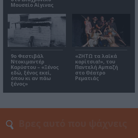
Μουσείο Αίγινας
9ο Φεστιβάλ
«ΖΗΤΩ τα λαϊκά
Ντοκιμαντέρ
κορίτσια!», του
Καρύστου – «Ξένος
Παντελή Αμπαζή
εδώ, ξένος εκεί,
στο Θέατρο
όπου κι αν πάω
Ρεματιάς
ξένος»