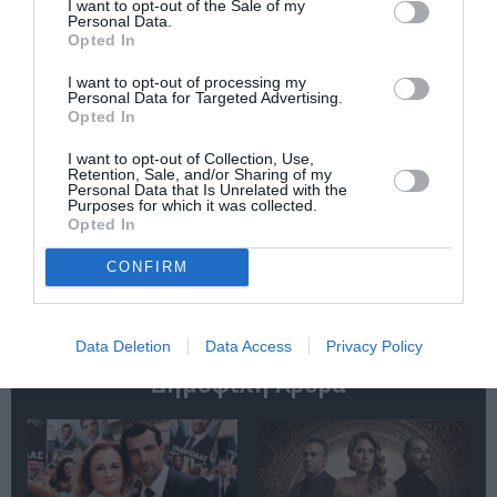
I want to opt-out of the Sale of my
Personal Data.
Opted In
I want to opt-out of processing my
Personal Data for Targeted Advertising.
Opted In
I want to opt-out of Collection, Use,
Retention, Sale, and/or Sharing of my
Οι Arab Strap στο
Τα τραγούδια μας:
Personal Data that Is Unrelated with the
Gazarte Ground
Ευανθία
Purposes for which it was collected.
Stage
Ρεμπούτσικα και
Opted In
Άρης Δαβαράκης
στην Πάρο
CONFIRM
Data Deletion
Data Access
Privacy Policy
Δημοφιλή Άρθρα