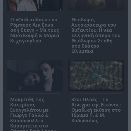
O «Οιδίποδας» του
Θεοδώρα,
Ρόμπερτ Άικ ξανά
Αυτοκράτειρα του
στη Στέγη – Με τους
Βυζαντίου: Η νέα
Νίκο Κουρή & Μαρία
ελληνική όπερα του
Κεχαγιόγλου
Θεόδωρου Στάθη
στο θέατρο
Ολύμπια
Μακμπέθ, της
32οι Πλοές – Το
Κατερίνας
Αίνιγμα της Εικόνας:
Ευαγγελάτου με
Ομαδική έκθεση στο
Γιώργο Γάλλο &
Ίδρυμα Π. & Μ.
Καρυοφυλλιά
Κυδωνιέως
Καραμπέτη στο