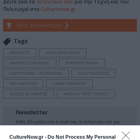
Δείτε όλα τα
τελευταία νέα
για την Τέχνη και τον
Πολιτισμό στο
Culturenow.gr
Νέοι Διαγωνισμοί
❯
Tags
VASSILIKOS
ΑΛΕΚΑ ΚΑΝΕΛΛΙΔΟΥ
ΑΛΚΙΝΟΟΣ ΙΩΑΝΝΙΔΗΣ
ΔΗΜΗΤΡΑ ΓΑΛΑΝΗ
ΗΛΕΚΤΡΟΝΙΚΗ - ΠΕΙΡΑΜΑΤΙΚΗ
ΛΕΝΑ ΠΛΑΤΩΝΟΣ
ΝΕΑ ΑΛΜΠΟΥΜ
ΣΑΒΙΝΑ ΓΙΑΝΝΑΤΟΥ
ΦΟΙΒΟΣ ΔΕΛΗΒΟΡΙΑΣ
ΧΑΡΟΥΛΑ "ΧΑΡΙΣ" ΑΛΕΞΙΟΥ
Newsletter
Κάθε βδομάδα στο e-mail σας τα τελευταία νέα για
την Τέχνη και τον Πολιτισμό!
CultureNow.gr -
Do Not Process My Personal