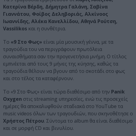
Κατερίνα Βέρδη, Δήμητρα Γαλάνη, Σαβίνα
Γιαννάτου, Φοίβος Δεληβοριάς, Αλκίνοος
Ιωαννίδης, Αλέκα Κανελλίδου, Αθηνά Ρούτση,
Vassilikos
και η συνθέτρια.
Το
«9 Στο Φως»
είναι μία μουσική γέννα, με τα
τραγούδια του να περιγράφουν πρωτόλεια
συναισθήματα σαν την προγενετήσια μνήμη. Ο τίτλος
εμπνέεται από τους 9 μήνες της κύησης, καθώς τα
τραγούδια θέλουν να βγουν από το σκοτάδι στο φως
και στο τέλος τα καταφέρνουν.
Το «9 Στο Φως» είναι τώρα διαθέσιμο από την
Panik
Oxygen
στις streaming υπηρεσίες, ενώ τις προσεχείς
ημέρες θα αποκαλυφθούν σταδιακά στο YouTube τα
music videos όλων των τραγουδιών, που σκηνοθέτησε ο
Χρήστος Πέτρου
. Σύντομα το album θα είναι διαθέσιμο
και σε μορφή CD και βινυλίου.