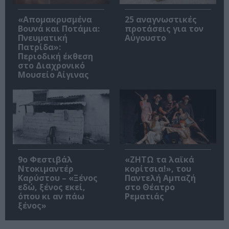
«Απομακρυσμένα
25 αναγνωστικές
Βουνά και Ποτάμια:
προτάσεις για τον
Πνευματική
Αύγουστο
Πατρίδα»:
Περιοδική έκθεση
στο Διαχρονικό
Μουσείο Αίγινας
9ο Φεστιβάλ
«ΖΗΤΩ τα λαϊκά
Ντοκιμαντέρ
κορίτσια!», του
Καρύστου – «Ξένος
Παντελή Αμπαζή
εδώ, ξένος εκεί,
στο Θέατρο
όπου κι αν πάω
Ρεματιάς
ξένος»