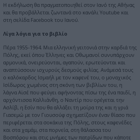
Η εκδήλωση θα πραγματοποιηθεί στον Ιανό της Αθήνας
και θα προβάλλεται ζωντανά στο κανάλι Youtube και
στη σελίδα Facebook του Ιανού.
Λίγα λόγια για το βιβλίο
Πέρα 1955-1964. Μια ελληνική γειτονιά στην καρδιά της
Πόλης, εκεί όπου Έλληνες και Οθωμανοί συνυπάρχουν
αρμονικά, ονειρεύονται, αγαπούν, ερωτεύονται και
αναπτύσσουν ισχυρούς δεσμούς φιλίας. Ανάμεσά τους
ο καλόκαρδος Ισμαήλ με τον καφενέ του, ο μοναχικός
Ισίδωρος χωμένος στη σκόνη των βιβλίων του, η
λάγνα Αϊσέ που φεύγει αφήνοντας πίσω της ένα παιδί, η
αρχόντισσα Καλλιάνθη, ο Ναντίρ που ορέγεται την
Ασλίβ, η Εσίν που θα αλλάξει τη μοίρα της και η γριά
Γιασεμώ με τον Γιουσούφ σχηματίζουν έναν θίασο που
περιφέρεται στα σοκάκια της Πόλης, στους καφενέδες
και στα χαμάμ, στα πορνεία, στη θάλασσα του
Βοσπόρου και στις μνήμες των πατρίδων που κάποτε