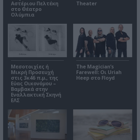
Αστέριου Πελτέκη
Theater
στο Θέατρο
Ολύμπια
Μεσοτοιχίες ή
The Magician’s
Μικρή Προσευχή
Farewell: Οι Uriah
στις 3κ46 π.μ., της
Heep στο Floyd
Εύας Οικονόμου –
Βαμβακά στην
Εναλλακτική Σκηνή
ΕΛΣ