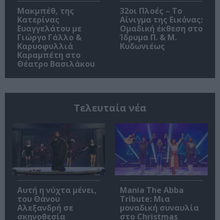
Μακμπέθ, της
32οι Πλοές – Το
Κατερίνας
Αίνιγμα της Εικόνας:
Ευαγγελάτου με
Ομαδική έκθεση στο
Γιώργο Γάλλο &
Ίδρυμα Π. & Μ.
Καρυοφυλλιά
Κυδωνιέως
Καραμπέτη στο
Θέατρο Βασιλάκου
Τελευταία νέα
Αυτή η νύχτα μένει,
Mania The Abba
του Θάνου
Tribute: Μια
Αλεξανδρή σε
μοναδική συναυλία
σκηνοθεσία
στο Christmas