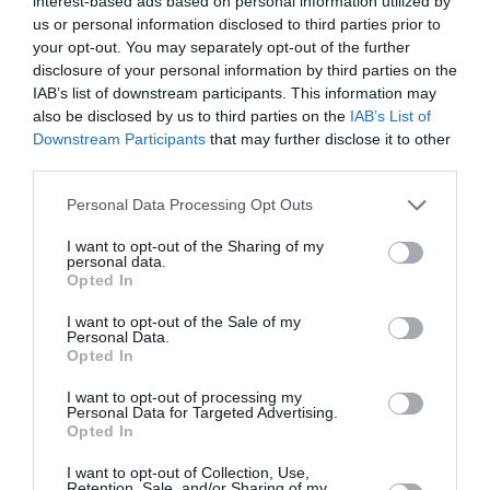
interest-based ads based on personal information utilized by
us or personal information disclosed to third parties prior to
Πληροφορίες / Κρατήσεις:
your opt-out. You may separately opt-out of the further
disclosure of your personal information by third parties on the
ianos.gr
IAB’s list of downstream participants. This information may
also be disclosed by us to third parties on the
IAB’s List of
Downstream Participants
that may further disclose it to other
Ακολουθήστε το Culturenow.gr στο
Google News
και
third parties.
μάθετε πρώτοι όλες τις ειδήσεις
Personal Data Processing Opt Outs
Δείτε όλα τα
τελευταία νέα
για την Τέχνη και τον
Πολιτισμό στο
Culturenow.gr
I want to opt-out of the Sharing of my
personal data.
Opted In
Νέοι Διαγωνισμοί
❯
I want to opt-out of the Sale of my
Personal Data.
Tags
Opted In
I want to opt-out of processing my
ΔΗΜΗΤΡΗΣ ΣΤΕΦΑΝΑΚΗΣ
ΕΚΔΟΣΕΙΣ ΨΥΧΟΓΙΟΣ
Personal Data for Targeted Advertising.
Opted In
ΕΛΛΗΝΕΣ ΣΥΓΓΡΑΦΕΙΣ
ΠΑΡΟΥΣΙΑΣΕΙΣ ΒΙΒΛΙΩΝ
ΠΕΖΟΓΡΑΦΙΑ
ΤΕΣΥ ΜΠΑΙΛΑ
I want to opt-out of Collection, Use,
Retention, Sale, and/or Sharing of my