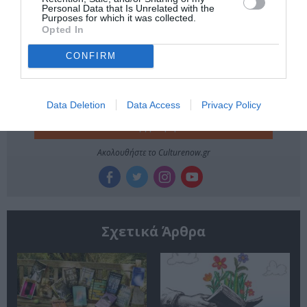
Personal Data that Is Unrelated with the
Purposes for which it was collected.
Newsletter
Opted In
Κάθε βδομάδα στο e-mail σας τα τελευταία νέα για
CONFIRM
την Τέχνη και τον Πολιτισμό!
Data Deletion
Data Access
Privacy Policy
Ακολουθήστε το Culturenow.gr
Σχετικά Άρθρα