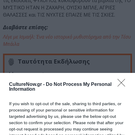
τις Eκδόσεις ΨΥΧΟΓΙΟΣ κυκλοφορούν τα βιβλία της ΤΟ
ΜΥΣΤΙΚΟ ΗΤΑΝ Η ΖΑΧΑΡΗ, ΟΥΙΣΚΙ ΜΠΛΕ, ΑΓΡΙΕΣ
ΘΑΛΑΣΣΕΣ και ΤΙΣ ΝΥΧΤΕΣ ΕΠΑΙΖΕ ΜΕ ΤΙΣ ΣΚΙΕΣ.
Διαβάστε επίσης:
Λέγε με Ισμαήλ: Ένα νέο ιστορικό μυθιστόρημα από την Τέσυ
Μπάιλα
Ταυτότητα Εκδήλωσης
Ημερομηνία:
CultureNow.gr -
Do Not Process My Personal
05/12/2022
Information
20:30
If you wish to opt-out of the sale, sharing to third parties, or
Τοποθεσία:
processing of your personal or sensitive information for
targeted advertising by us, please use the below opt-out
Ιανός, Σταδίου 24, Αθήνα
section to confirm your selection. Please note that after your
opt-out request is processed you may continue seeing
Ιανός