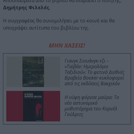
Αποσπάσματα από το βιβλίο θα διαβάσει ο ποιητής,
Δημήτρης Φιλελές
.
Η συγγραφέας θα συνομιλήσει με το κοινό και θα
υπογράψει αντίτυπα του βιβλίου της.
ΜΗΝ ΧΑΣΕΙΣ!
Γιανγκ Σιουάνγκ-τζι –
«Ταϊβάν: Ημερολόγιο
Ταξιδιού»: Το φετινό Διεθνές
Βραβείο Booker κυκλοφορεί
από τις εκδόσεις Βακχικόν
Η νύφη φόρεσε μαύρα: Το
νέο αστυνομικό
μυθιστόρημα του Κορνέλ
Γούλριτς