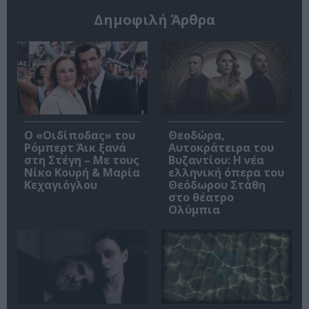
Δημοφιλή Άρθρα
O «Οιδίποδας» του
Θεοδώρα,
Ρόμπερτ Άικ ξανά
Αυτοκράτειρα του
στη Στέγη – Με τους
Βυζαντίου: Η νέα
Νίκο Κουρή & Μαρία
ελληνική όπερα του
Κεχαγιόγλου
Θεόδωρου Στάθη
στο θέατρο
Ολύμπια