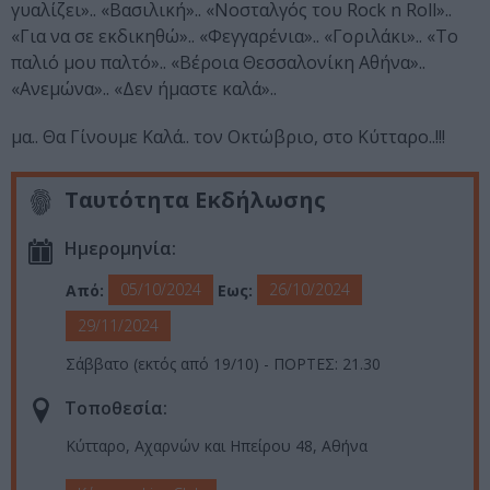
γυαλίζει».. «Βασιλική».. «Νοσταλγός του Rock n Roll»..
«Για να σε εκδικηθώ».. «Φεγγαρένια».. «Γοριλάκι».. «Το
παλιό μου παλτό».. «Βέροια Θεσσαλονίκη Αθήνα»..
«Ανεμώνα».. «Δεν ήμαστε καλά»..
μα.. Θα Γίνουμε Καλά.. τον Οκτώβριο, στο Κύτταρο..!!!
Ταυτότητα Εκδήλωσης
Ημερομηνία:
05/10/2024
26/10/2024
Από:
Εως:
29/11/2024
Σάββατο (εκτός από 19/10) - ΠΟΡΤΕΣ: 21.30
Τοποθεσία:
Κύτταρο, Αχαρνών και Ηπείρου 48, Αθήνα