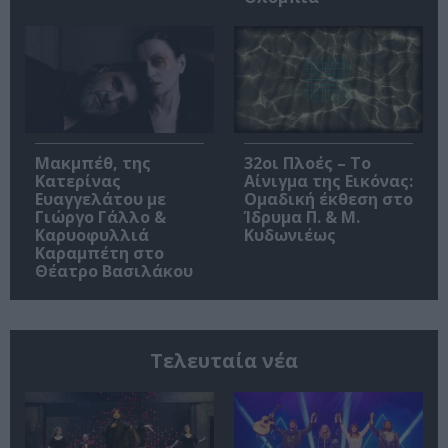
Μακμπέθ, της
32οι Πλοές – Το
Κατερίνας
Αίνιγμα της Εικόνας:
Ευαγγελάτου με
Ομαδική έκθεση στο
Γιώργο Γάλλο &
Ίδρυμα Π. & Μ.
Καρυοφυλλιά
Κυδωνιέως
Καραμπέτη στο
Θέατρο Βασιλάκου
Τελευταία νέα