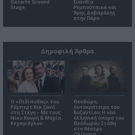
Gazarte Ground
Ευανθία
Stage
Ρεμπούτσικα και
Άρης Δαβαράκης
στην Πάρο
Δημοφιλή Άρθρα
O «Οιδίποδας» του
Θεοδώρα,
Ρόμπερτ Άικ ξανά
Αυτοκράτειρα του
στη Στέγη – Με τους
Βυζαντίου: Η νέα
Νίκο Κουρή & Μαρία
ελληνική όπερα του
Κεχαγιόγλου
Θεόδωρου Στάθη
στο θέατρο
Ολύμπια