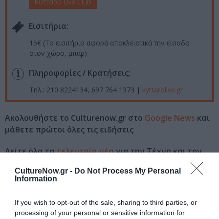
Κύτταρο Live Club
Eισιτήρια:
15€ (Το εισιτήριο αφορά αποκλειστικά την είσοδο
στον χώρο, μπαρ)
Πληροφορίες / Κρατήσεις:
Τηλ.: 210 8224134, 697 764 1373 |
kyttarolive.gr
Ακολουθήστε το Culturenow.gr στο
Google News
και
μάθετε πρώτοι όλες τις ειδήσεις
Δείτε όλα τα
τελευταία νέα
για την Τέχνη και τον
Πολιτισμό στο
Culturenow.gr
CultureNow.gr -
Do Not Process My Personal
Information
Νέοι Διαγωνισμοί
❯
If you wish to opt-out of the sale, sharing to third parties, or
Tags
processing of your personal or sensitive information for