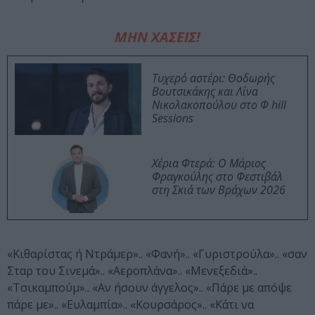
ΜΗΝ ΧΑΣΕΙΣ!
Τυχερό αστέρι: Θοδωρής
Βουτσικάκης και Λίνα
Νικολακοπούλου στο Φ hill
Sessions
Χέρια Φτερά: Ο Μάριος
Φραγκούλης στο Φεστιβάλ
στη Σκιά των Βράχων 2026
«Κιθαρίστας ή Ντράμερ».. «Φανή».. «Γυριστρούλα».. «σαν
Σταρ του Σινεμά».. «Αεροπλάνα».. «Μενεξεδιά»..
«Τσικαμπούμ».. «Αν ήσουν άγγελος».. «Πάρε με απόψε
πάρε με».. «Ευλαμπία».. «Κουρσάρος».. «Κάτι να