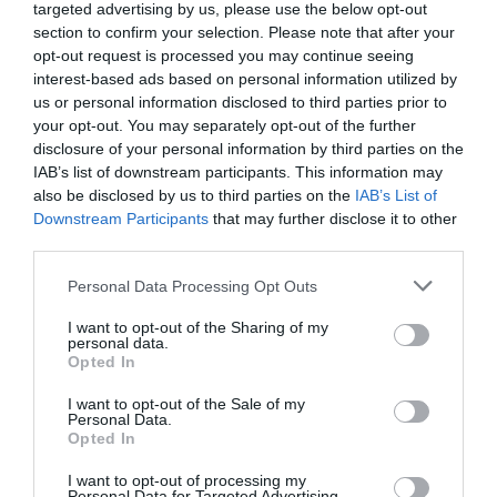
targeted advertising by us, please use the below opt-out
POP - ROCK - ALTERNATIVE
ΒΑΣΙΛΗΣ ΚΑΖΟΥΛΗΣ
section to confirm your selection. Please note that after your
opt-out request is processed you may continue seeing
ΓΙΑΝΝΗΣ ΓΙΟΚΑΡΙΝΗΣ
ΕΛΛΗΝΙΚΟ ΡΟΚ
interest-based ads based on personal information utilized by
ΛΑΚΗΣ ΠΑΠΑΔΟΠΟΥΛΟΣ
ΝΙΚΟΣ ΖΙΩΓΑΛΑΣ
us or personal information disclosed to third parties prior to
your opt-out. You may separately opt-out of the further
ΣΥΝΑΥΛΙΕΣ 2024
disclosure of your personal information by third parties on the
IAB’s list of downstream participants. This information may
also be disclosed by us to third parties on the
IAB’s List of
Newsletter
Downstream Participants
that may further disclose it to other
Κάθε βδομάδα στο e-mail σας τα τελευταία νέα για
third parties.
την Τέχνη και τον Πολιτισμό!
Personal Data Processing Opt Outs
I want to opt-out of the Sharing of my
personal data.
Opted In
Ακολουθήστε το Culturenow.gr
I want to opt-out of the Sale of my
Personal Data.
Opted In
I want to opt-out of processing my
Personal Data for Targeted Advertising.