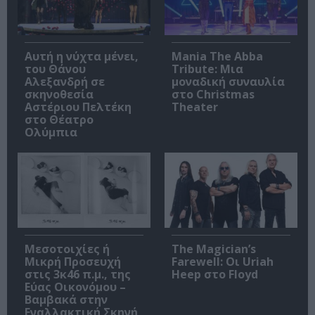
Αυτή η νύχτα μένει,
Mania The Abba
του Θάνου
Tribute: Μια
Αλεξανδρή σε
μοναδική συναυλία
σκηνοθεσία
στο Christmas
Αστέριου Πελτέκη
Theater
στο Θέατρο
Ολύμπια
Μεσοτοιχίες ή
The Magician’s
Μικρή Προσευχή
Farewell: Οι Uriah
στις 3κ46 π.μ., της
Heep στο Floyd
Εύας Οικονόμου –
Βαμβακά στην
Εναλλακτική Σκηνή