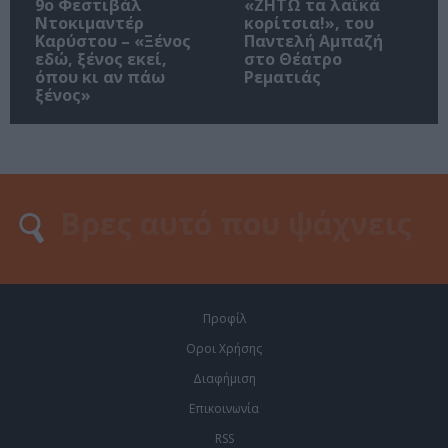
9ο Φεστιβάλ
«ΖΗΤΩ τα λαϊκά
Ντοκιμαντέρ
κορίτσια!», του
Καρύστου – «Ξένος
Παντελή Αμπαζή
εδώ, ξένος εκεί,
στο Θέατρο
όπου κι αν πάω
Ρεματιάς
ξένος»
Προφίλ
Οροι Χρήσης
Διαφήμιση
Επικοινωνία
RSS