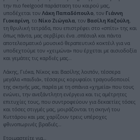
την πιο feelgood παράσταση του καιρού μας,
υποδέχεται τον
Λάκη Παπαδόπουλο
, τον
Γιάννη
Γιοκαρίνη
, το
Νίκο Ζιώγαλα
, τον
Βασίλη Καζούλη
,
τη θρυλική τετράδα, που επιστρέφει στο «σπίτι» της και
όπως πάντα, μας σερβίρει ένα ..σπέσιαλ και πάντα
αποτελεσματικό μουσικό θεραπευτικό κοκτέιλ για να
υποδεχτούμε τον «χειμώνα» που έρχεται με αισιοδοξία
και γεμάτες τις καρδιές μας…
Λάκης, Γιόκα, Νίκος και Βασίλης λοιπόν, τέσσερα
μεγάλα «παιδιά», τέσσερις κορυφαίοι τραγουδοποιοί
της σκηνής μας, παρέα με τη σπάνια «χημεία» που τους
ενώνει, την ανεξάντλητη ενέργεια και τις αμέτρητες
επιτυχίες τους, που συντροφεύουν για δεκαετίες τόσες
και τόσες στιγμές μας, μοιράζονται τη σκηνή του
Κυττάρου και μας χαρίζουν τρεις υπέροχες
φθινοπωρινές βραδιές…
Ετοιμαστείτε για…