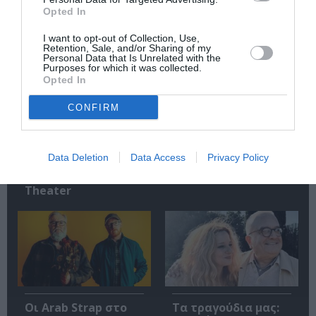
Opted In
Σχετικά Άρθρα
I want to opt-out of Collection, Use,
Retention, Sale, and/or Sharing of my
Personal Data that Is Unrelated with the
Purposes for which it was collected.
Opted In
CONFIRM
Mania The Abba
The Magician’s
Tribute: Μια
Farewell: Οι Uriah
Data Deletion
Data Access
Privacy Policy
μοναδική συναυλία
Heep στο Floyd
στο Christmas
Theater
Οι Arab Strap στο
Τα τραγούδια μας: