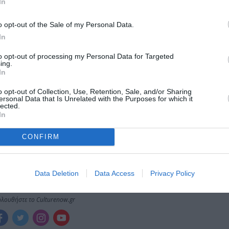
In
μάθετε πρώτοι όλες τις ειδήσεις
o opt-out of the Sale of my Personal Data.
ολιτισμό στο
Culturenow.gr
In
to opt-out of processing my Personal Data for Targeted
r
Δες
ing.
In
o opt-out of Collection, Use, Retention, Sale, and/or Sharing
ersonal Data that Is Unrelated with the Purposes for which it
lected.
ΡΕΜΠΕΤΙΚΟ ΤΡΑΓΟΥΔΙ
ΣΥΝΑΥΛΙΕΣ 2026
In
CONFIRM
νη και τον Πολιτισμό!
Data Deletion
Data Access
Privacy Policy
λουθήστε το Culturenow.gr