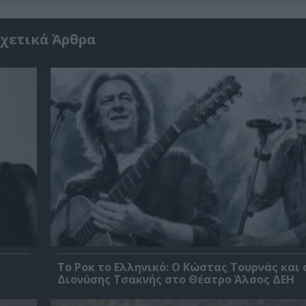
χετικά Άρθρα
Το Ροκ το Ελληνικό: Ο Κώστας Τουρνάς και 
Διονύσης Τσακνής στο Θέατρο Άλσος ΔΕΗ