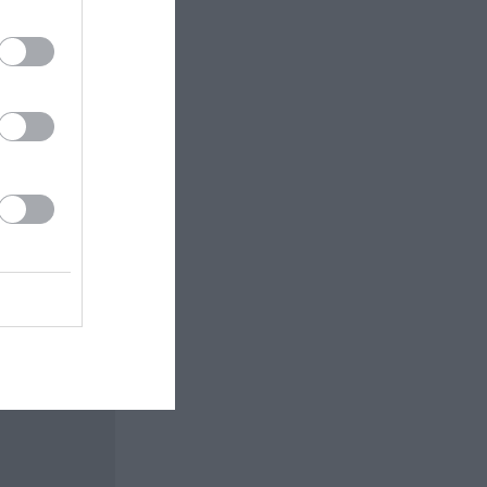
 εδώ!
❯