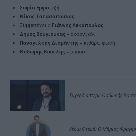
Σοφία Εμφιετζή
Νίκος Τατασόπουλος
Συμμετέχει ο
Γιάννης Λεκόπουλος
Δήμος Βουγιούκας –
ακορντεόν
Παναγιώτης Διαμάντης –
κιθάρα, φωνή
Θοδωρής Κουέλης –
μπάσο
Τυχερό αστέρι: Θοδωρής Βουτσι
Χέρια Φτερά: Ο Μάριος Φραγκο