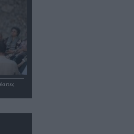
ρέσπες