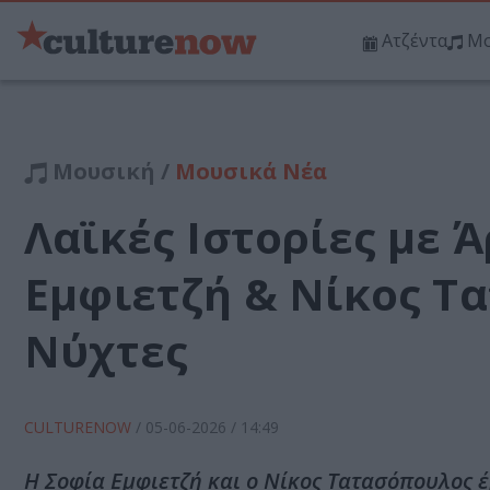
Ατζέντα
Μο
Μουσική /
Μουσικά Νέα
Λαϊκές Ιστορίες με 
Εμφιετζή & Νίκος Τ
Νύχτες
CULTURENOW
/
05-06-2026
/ 14:49
Η Σοφία Εμφιετζή και ο Νίκος Τατασόπουλος 