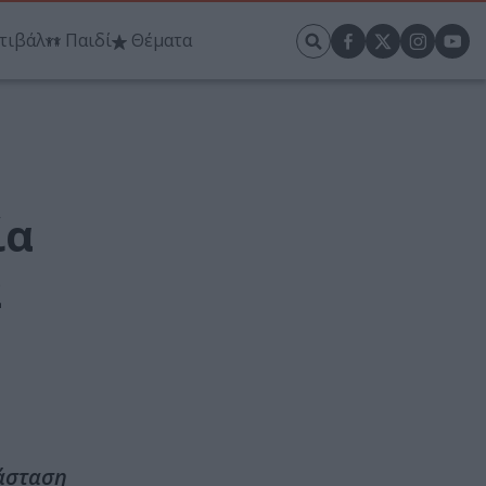
τιβάλ
Παιδί
Θέματα
ία
2
ράσταση