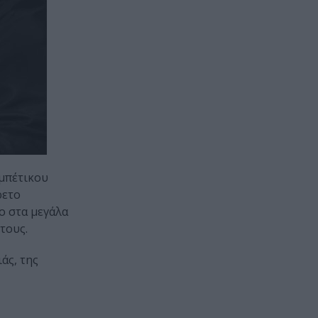
εμπέτικου
ρετο
ο στα μεγάλα
τους.
άς, της