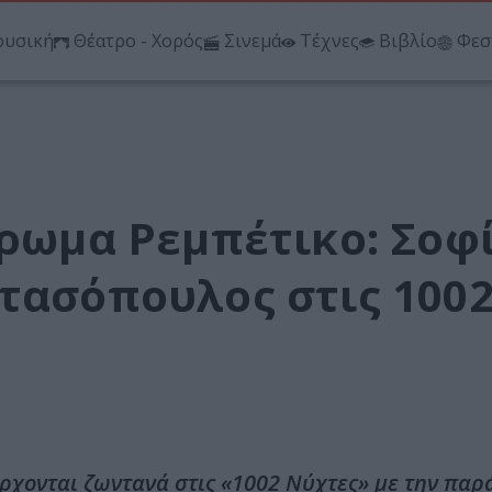
υσική
Θέατρο - Χορός
Σινεμά
Τέχνες
Βιβλίο
Φεσ
Άρωμα Ρεμπέτικο: Σοφ
ατασόπουλος στις 100
έρχονται ζωντανά στις «1002 Νύχτες» με την πα