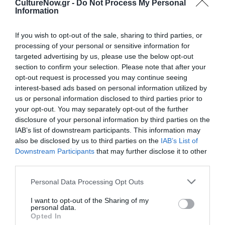
Πληροφορίες έκδοσης
: Εκδόσεις Ίκαρος, Σελίδες: 112,
CultureNow.gr -
Do Not Process My Personal
Information
Τιμή: 15,50€, ISBN: 978-960-572-643-0
If you wish to opt-out of the sale, sharing to third parties, or
Ακολουθήστε το Culturenow.gr στο
Google News
και
processing of your personal or sensitive information for
μάθετε πρώτοι όλες τις ειδήσεις
targeted advertising by us, please use the below opt-out
section to confirm your selection. Please note that after your
Δείτε όλα τα
τελευταία νέα
για την Τέχνη και τον
opt-out request is processed you may continue seeing
Πολιτισμό στο
Culturenow.gr
interest-based ads based on personal information utilized by
us or personal information disclosed to third parties prior to
your opt-out. You may separately opt-out of the further
Νέοι Διαγωνισμοί
❯
disclosure of your personal information by third parties on the
IAB’s list of downstream participants. This information may
Tags
also be disclosed by us to third parties on the
IAB’s List of
Downstream Participants
that may further disclose it to other
GRAPHIC NOVEL
ΕΚΔΟΣΕΙΣ ΙΚΑΡΟΣ
third parties.
ΕΛΛΗΝΕΣ ΣΥΓΓΡΑΦΕΙΣ
Personal Data Processing Opt Outs
I want to opt-out of the Sharing of my
Newsletter
personal data.
Opted In
Κάθε βδομάδα στο e-mail σας τα τελευταία νέα για