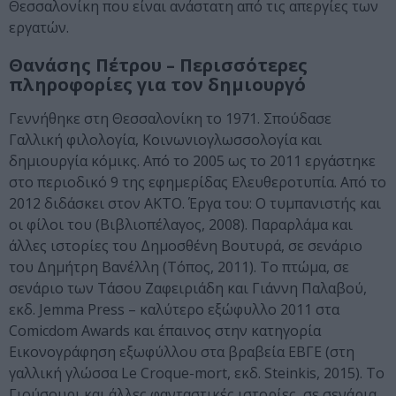
Θεσσαλονίκη που είναι ανάστατη από τις απεργίες των
εργατών.
Θανάσης Πέτρου – Περισσότερες
πληροφορίες για τον δημιουργό
Γεννήθηκε στη Θεσσαλονίκη το 1971. Σπούδασε
Γαλλική φιλολογία, Κοινωνιογλωσσολογία και
δημιουργία κόμικς. Από το 2005 ως το 2011 εργάστηκε
στο περιοδικό 9 της εφημερίδας Ελευθεροτυπία. Από το
2012 διδάσκει στον ΑΚΤΟ. Έργα του: Ο τυμπανιστής και
οι φίλοι του (Βιβλιοπέλαγος, 2008). Παραρλάμα και
άλλες ιστορίες του Δημοσθένη Βουτυρά, σε σενάριο
του Δημήτρη Βανέλλη (Τόπος, 2011). Το πτώμα, σε
σενάριο των Τάσου Ζαφειριάδη και Γιάννη Παλαβού,
εκδ. Jemma Press – καλύτερο εξώφυλλο 2011 στα
Comicdom Awards και έπαινος στην κατηγορία
Εικονογράφηση εξωφύλλου στα βραβεία ΕΒΓΕ (στη
γαλλική γλώσσα Le Croque-mort, εκδ. Steinkis, 2015). Το
Γιούσουρι και άλλες φανταστικές ιστορίες, σε σενάρια