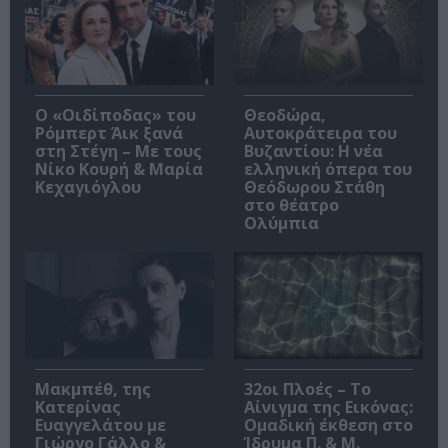
O «Οιδίποδας» του
Θεοδώρα,
Ρόμπερτ Άικ ξανά
Αυτοκράτειρα του
στη Στέγη – Με τους
Βυζαντίου: Η νέα
Νίκο Κουρή & Μαρία
ελληνική όπερα του
Κεχαγιόγλου
Θεόδωρου Στάθη
στο θέατρο
Ολύμπια
Μακμπέθ, της
32οι Πλοές – Το
Κατερίνας
Αίνιγμα της Εικόνας:
Ευαγγελάτου με
Ομαδική έκθεση στο
Γιώργο Γάλλο &
Ίδρυμα Π. & Μ.