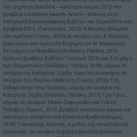
του Δημήτρη Βανέλλη – καλύτερο κόμικς 2012 στα
βραβεία Comicdom Awards. Actors – έπαινος στην
κατηγορία Εικονογράφηση βιβλίου και εξωφύλλου στα
βραβεία ΕΒΓΕ, (Cartoonark, 2013). Η Μεγάλη βδομάδα
του πρεζάκη (Τόπος, 2015) σε σενάριο του Δ. Βανέλλη,
βασισμένο στο ομότιτλο διήγημα του Μ. Καραγάτση.
Στη μάχη του Μαραθώνα (Εκδόσεις Πατάκη, 2015,
Kρατικό βραβείο βιβλίου Γνώσεων 2016) και Στη μάχη
των Θερμοπυλών (Εκδόσεις Πατάκη, 2016), κόμικς σε
σενάρια της Κατερίνας Σέρβη. Αμανίτα μουσκάρια, σε
σενάριο του Παύλου Μεθενίτη (Γνώση, 2016). Στη
Σαλαμίνα και στις Πλαταιές, κόμικς σε σενάριο της
Κατερίνας Σέρβη (Εκδόσεις Πατάκη, 2017). Γρα-Γρου,
κόμικς σε σενάριο Τάσου Ζαφειριάδη και Γιάννη
Παλαβού (Ίκαρος, 2017, βραβείο καλύτερου κόμικς και
καλύτερου σεναρίου στα Ελληνικά Βραβεία Κόμικς,
2018). Γιαννούλης Χαλεπάς, ο μύθος της νεοελληνικής
γλυπτικής, σε σενάριο Δημήτρη Βανέλλη (Εκδόσεις