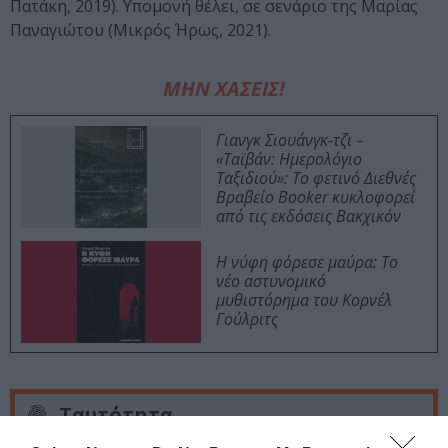
Πατάκη, 2019). Υπομονή θέλει, σε σενάριο της Μαρίας
Παναγιώτου (Μικρός Ήρως, 2021).
ΜΗΝ ΧΑΣΕΙΣ!
Γιανγκ Σιουάνγκ-τζι –
«Ταϊβάν: Ημερολόγιο
Ταξιδιού»: Το φετινό Διεθνές
Βραβείο Booker κυκλοφορεί
από τις εκδόσεις Βακχικόν
Η νύφη φόρεσε μαύρα: Το
νέο αστυνομικό
μυθιστόρημα του Κορνέλ
Γούλριτς
Ταυτότητα