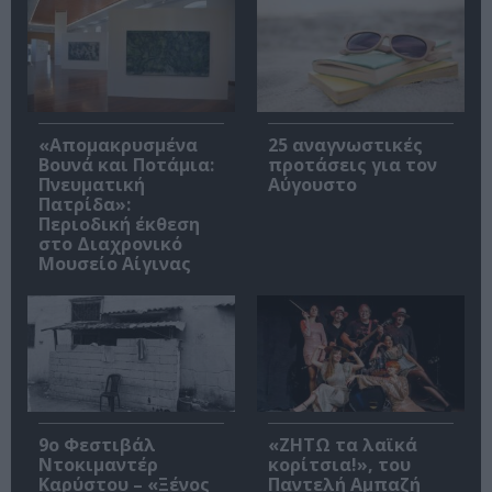
«Απομακρυσμένα
25 αναγνωστικές
Βουνά και Ποτάμια:
προτάσεις για τον
Πνευματική
Αύγουστο
Πατρίδα»:
Περιοδική έκθεση
στο Διαχρονικό
Μουσείο Αίγινας
9ο Φεστιβάλ
«ΖΗΤΩ τα λαϊκά
Ντοκιμαντέρ
κορίτσια!», του
Καρύστου – «Ξένος
Παντελή Αμπαζή