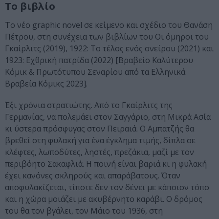
Το βιβλίο
Το νέο graphic novel σε κείμενο και σχέδιο του Θανάση
Πέτρου, στη συνέχεια των βιβλίων του Οι όμηροι του
Γκαίρλιτς (2019), 1922: Το τέλος ενός ονείρου (2021) και
1923: Εχθρική πατρίδα (2022) [Βραβείο Καλύτερου
Κόμικ & Πρωτότυπου Σεναρίου από τα Ελληνικά
Βραβεία Κόμικς 2023].
Έξι χρόνια στρατιώτης. Από το Γκαίρλιτς της
Γερμανίας, να πολεμάει στον Σαγγάριο, στη Μικρά Ασία
κι ύστερα πρόσφυγας στον Πειραιά. Ο Αμπατζής θα
βρεθεί στη φυλακή για ένα έγκλημα τιμής, δίπλα σε
κλέφτες, λωποδύτες, ληστές, πρεζάκια, μαζί με τον
περιβόητο Σακαφλιά. Η ποινή είναι βαριά κι η φυλακή
έχει κανόνες σκληρούς και απαράβατους. Όταν
αποφυλακίζεται, τίποτε δεν τον δένει με κάποιον τόπο
και η χώρα μοιάζει με ακυβέρνητο καράβι. Ο δρόμος
του θα τον βγάλει, τον Μάιο του 1936, στη