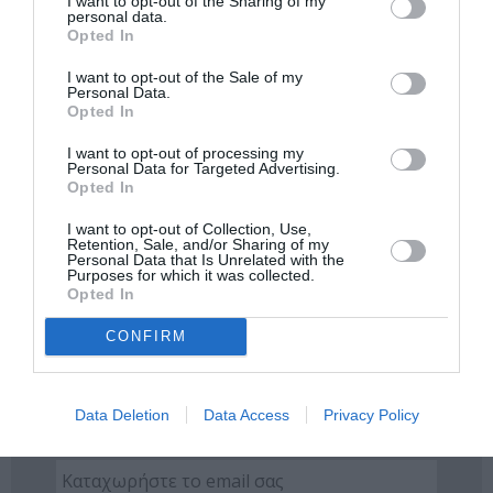
I want to opt-out of the Sharing of my
personal data.
ΔΡΑΜΑ - ΚΟΙΝΩΝΙΚΟ - ΣΥΓΧΡΟΝΟ
Opted In
ΔΡΑΜΑΤΟΠΟΙΗΜΕΝΗ ΛΟΓΟΤΕΧΝΙΑ
I want to opt-out of the Sale of my
Personal Data.
ΔΡΑΣΤΗΡΙΟΤΗΤΕΣ ΓΙΑ ΠΑΙΔΙΑ
ΕΛΛΗΝΕΣ ΣΥΓΓΡΑΦΕΙΣ
Opted In
ΕΛΛΗΝΙΚΟ ΕΡΓΟ
ΕΝΚΕ ΦΕΖΟΛΛΑΡΙ
I want to opt-out of processing my
Personal Data for Targeted Advertising.
ΕΦΗΒΙΚΟ ΘΕΑΤΡΟ
ΘΑΝΟΣ ΑΛΕΞΑΝΔΡΗΣ
Opted In
ΘΕΑΤΡΙΚΕΣ ΠΑΡΑΣΤΑΣΕΙΣ 2025 – 2026
I want to opt-out of Collection, Use,
ΚΡΑΤΙΚΟ ΘΕΑΤΡΟ ΒΟΡΕΙΟΥ ΕΛΛΑΔΟΣ
ΚΩΜΩΔΙΑ - ΚΟΜΕΝΤΙ
Retention, Sale, and/or Sharing of my
Personal Data that Is Unrelated with the
Purposes for which it was collected.
ΠΑΙΔΙΚΕΣ ΠΑΡΑΣΤΑΣΕΙΣ ΚΑΙ ΕΚΘΕΣΕΙΣ ΓΙΑ ΠΑΙΔΙΑ
ΣΑΡΑ ΚΕΙΝ
Opted In
ΣΤΑΜΑΤΗΣ ΚΡΑΟΥΝΑΚΗΣ
ΣΤΑΜΑΤΗΣ ΦΑΣΟΥΛΗΣ
CONFIRM
Newsletter
Κάθε βδομάδα στο e-mail σας τα τελευταία νέα για
Data Deletion
Data Access
Privacy Policy
την Τέχνη και τον Πολιτισμό!