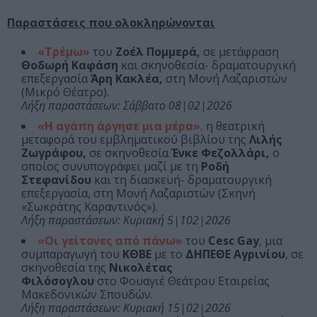
Παραστάσεις που ολοκληρώνονται
«Τρέμω»
του
Ζοέλ Πομμερά,
σε μετάφραση
Θοδωρή Καφάση
και σκηνοθεσία- δραματουργική
επεξεργασία
Άρη Κακλέα,
στη Μονή Λαζαριστών
(Μικρό Θέατρο).
Λήξη παραστάσεων: Σάββατο 08|02|2026
«Η αγάπη άργησε μια μέρα»
,
η θεατρική
μεταφορά του εμβληματικού βιβλίου της
Λιλής
Ζωγράφου,
σε σκηνοθεσία
Ένκε Φεζολλάρι,
ο
οποίος συνυπογράφει μαζί με τη
Ροδή
Στεφανίδου
και τη διασκευή- δραματουργική
επεξεργασία, στη Μονή Λαζαριστών (Σκηνή
«Σωκράτης Καραντινός»).
Λήξη παραστάσεων: Κυριακή 5|102|2026
«Οι γείτονες από πάνω»
του
Cesc Gay
, μια
συμπαραγωγή του
ΚΘΒΕ
με το
ΔΗΠΕΘΕ Αγρινίου
, σε
σκηνοθεσία της
Νικολέτας
Φιλόσογλου
στο Φουαγιέ Θεάτρου Εταιρείας
Μακεδονικών Σπουδών.
Λήξη παραστάσεων: Κυριακή 15|02|2026