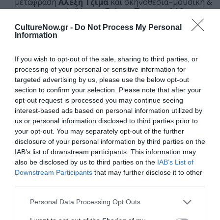
μετάφραση
Αλέξη Τζίμα
και σκηνοθεσία–μουσική &
σκηνογραφική ιδέα του
Γιάννη Τσεμπερλίδη
, για
μαθητές Δευτεροβάθμιας Εκπαίδευσης.
CultureNow.gr -
Do Not Process My Personal
Information
Κεντρική εικόνα θέματος: Από την παραγωγή «Τρέμω»
If you wish to opt-out of the sale, sharing to third parties, or
Ταυτότητα
processing of your personal or sensitive information for
targeted advertising by us, please use the below opt-out
Περισσότερες πληροφορίες:
ntng.gr
section to confirm your selection. Please note that after your
opt-out request is processed you may continue seeing
interest-based ads based on personal information utilized by
Ακολουθήστε το Culturenow.gr στο
Google News
και
us or personal information disclosed to third parties prior to
μάθετε πρώτοι όλες τις ειδήσεις
your opt-out. You may separately opt-out of the further
disclosure of your personal information by third parties on the
Δείτε όλα τα
τελευταία νέα
για την Τέχνη και τον
IAB’s list of downstream participants. This information may
Πολιτισμό στο
Culturenow.gr
also be disclosed by us to third parties on the
IAB’s List of
Downstream Participants
that may further disclose it to other
third parties.
Νέοι Διαγωνισμοί
❯
Personal Data Processing Opt Outs
Tags