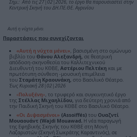
Σημ.: Από τις 27|02|2026, το έργο θα παρουσιαστεί στην
Κεντρική Σκηνή του ΔΗ.ΠΕ.ΘΕ. Αγρινίου
Αυτή η νύχτα μένει
Παραστάσεις που συνεχίζονται
«Αυτή η νύχτα μένει»
, βασισμένη στο ομώνυμο
βιβλίο του
Θάνου Αλεξανδρή,
σε θεατρική
απόδοση-σκηνοθεσία του Καλλιτεχνικού
Διευθυντή του ΚΘΒΕ,
Αστέριου Πελτέκη
και με
πρωτότυπη σύνθεση -μουσική επιμέλεια
του
Σταμάτη Κραουνάκη,
στο Βασιλικό Θέατρο.
Έως Κυριακή 28|02|2026
«
Πολυξένη
»
, το τρυφερό και συγκινητικό έργο
της
Στέλλας Μιχαηλίδου,
για δεύτερη χρονιά από
την Παιδική Σκηνή του ΚΘΒΕ στο Βασιλικό Θέατρο.
«Οι Διψασμένοι»
(Assoiffés)
του
Ουαζντί
Μουαουάντ (Wajdi Mouawad.
Η νέα παραγωγή
της Εφηβικής Σκηνής του ΚΘΒΕ στη Μονή
Λαζαριστών (Σκηνή Σωκράτης Καραντινός), σε