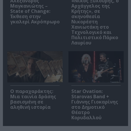
Αλέξανδρος
«Νίκος Ξυλούρης, ο
Μαγκανιώτης –
Αρχάγγελος της
State of Change:
Κρήτης», σε
Έκθεση στην
σκηνοθεσία
γκαλερί Ακρόπρωρο
Νικορέστη
Χανιωτάκη στο
Τεχνολογικό και
Πολιτιστικό Πάρκο
Λαυρίου
Ο παραχαράκτης:
Star Ovation:
Μια ταινία δράσης
Starovas Band +
βασισμένη σε
Γιάννης Γιοκαρίνης
αληθινή ιστορία
στο Δημοτικό
Θέατρο
Κορυδαλλού