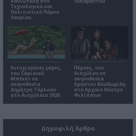
Χανιωτάκη στο
Λυκαβηττού
Τεχνολογικό και
Πολιτιστικό Πάρκο
Λαυρίου
Ευτυχισμένες μέρες,
Πέρσες, του
του Σάμιουελ
Αισχύλου σε
Μπέκετ σε
σκηνοθεσία
σκηνοθεσία
Χρήστου Θεοδωρίδη
Δημήτρη Τάρλοου
στο Αρχαίο Θέατρο
στα Αισχύλεια 2026
Φιλίππων
Δημοφιλή Άρθρα