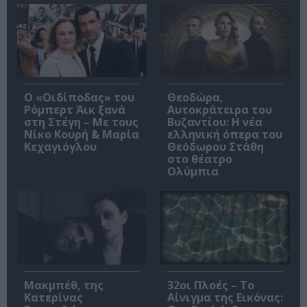
O «Οιδίποδας» του
Θεοδώρα,
Ρόμπερτ Άικ ξανά
Αυτοκράτειρα του
στη Στέγη – Με τους
Βυζαντίου: Η νέα
Νίκο Κουρή & Μαρία
ελληνική όπερα του
Κεχαγιόγλου
Θεόδωρου Στάθη
στο θέατρο
Ολύμπια
Μακμπέθ, της
32οι Πλοές – Το
Κατερίνας
Αίνιγμα της Εικόνας: