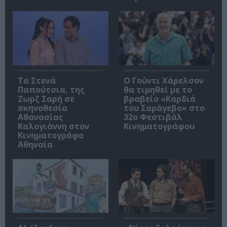
Τα Στενά
Ο Γούντι Χάρελσον
Παπούτσια, της
θα τιμηθεί με το
Ζωρζ Σαρή σε
βραβείο «Καρδιά
σκηνοθεσία
του Σαράγεβο» στο
Αθανασίας
32ο Φεστιβάλ
Καλογιάννη στον
Κινηματογράφου
Κινηματογράφο
Αθηναία