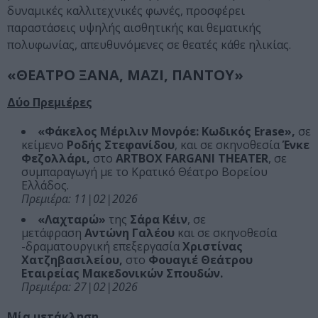
δυναμικές καλλιτεχνικές φωνές, προσφέρει
παραστάσεις υψηλής αισθητικής και θεματικής
πολυφωνίας, απευθυνόμενες σε θεατές κάθε ηλικίας.
«ΘΕΑΤΡΟ ΞΑΝΑ, ΜΑΖΙ, ΠΑΝΤΟΥ»
Δύο Πρεμιέρες
«Φάκελος Μέριλιν Μονρόε: Κωδικός Erase»,
σε
κείμενο
Ροδής Στεφανίδου
, και σε σκηνοθεσία
Ένκε
Φεζολλάρι,
στο
ΑRTBOX FARGANI THEATER
, σε
συμπαραγωγή με το Κρατικό Θέατρο Βορείου
Ελλάδος.
Πρεμιέρα: 11|02|2026
«Λαχταρώ»
της
Σάρα Κέιν
, σε
μετάφραση
Αντώνη Γαλέου
και σε σκηνοθεσία
-δραματουργική επεξεργασία
Χριστίνας
Χατζηβασιλείου,
στο
Φουαγιέ Θεάτρου
Εταιρείας Μακεδονικών Σπουδών.
Πρεμιέρα: 27|02|2026
Μία μετάκληση