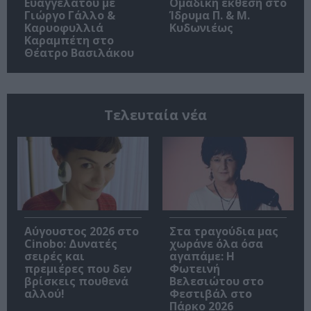
Ευαγγελάτου με
Ομαδική έκθεση στο
Γιώργο Γάλλο &
Ίδρυμα Π. & Μ.
Καρυοφυλλιά
Κυδωνιέως
Καραμπέτη στο
Θέατρο Βασιλάκου
Τελευταία νέα
Αύγουστος 2026 στο
Στα τραγούδια μας
Cinobo: Δυνατές
χωράνε όλα όσα
σειρές και
αγαπάμε: Η
πρεμιέρες που δεν
Φωτεινή
βρίσκεις πουθενά
Βελεσιώτου στο
αλλού!
Φεστιβάλ στο
Πάρκο 2026