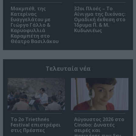
Μακμπέθ, της
32οι Πλοές – Το
Κατερίνας
Αίνιγμα της Εικόνας:
Ευαγγελάτου με
Ομαδική έκθεση στο
Γιώργο Γάλλο &
Ίδρυμα Π. & Μ.
Καρυοφυλλιά
Κυδωνιέως
Καραμπέτη στο
Θέατρο Βασιλάκου
Τελευταία νέα
Το 2ο Triethnés
Αύγουστος 2026 στο
Festival επιστρέφει
Cinobo: Δυνατές
στις Πρέσπες
σειρές και
πρεμιέρες που δεν