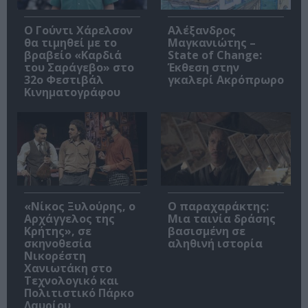
Ο Γούντι Χάρελσον
Αλέξανδρος
θα τιμηθεί με το
Μαγκανιώτης –
βραβείο «Καρδιά
State of Change:
του Σαράγεβο» στο
Έκθεση στην
32ο Φεστιβάλ
γκαλερί Ακρόπρωρο
Κινηματογράφου
«Νίκος Ξυλούρης, ο
Ο παραχαράκτης:
Αρχάγγελος της
Μια ταινία δράσης
Κρήτης», σε
βασισμένη σε
σκηνοθεσία
αληθινή ιστορία
Νικορέστη
Χανιωτάκη στο
Τεχνολογικό και
Πολιτιστικό Πάρκο
Λαυρίου