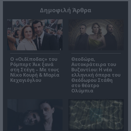
Δημοφιλή Άρθρα
O «Οιδίποδας» του
Θεοδώρα,
Ρόμπερτ Άικ ξανά
Αυτοκράτειρα του
στη Στέγη – Με τους
Βυζαντίου: Η νέα
Νίκο Κουρή & Μαρία
ελληνική όπερα του
Κεχαγιόγλου
Θεόδωρου Στάθη
στο θέατρο
Ολύμπια