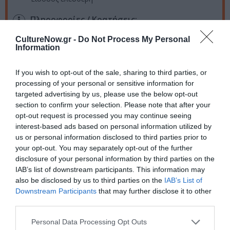
Πληροφορίες / Κρατήσεις:
Σύνδεσμος Εκδοτών Βιβλίου (Σ.ΕΚ.Β.), τηλ.: 210
CultureNow.gr -
Do Not Process My Personal
Information
3303942, 2103302523,
www.sekb.gr
| Κρατικό Θέατρο
Βορείου Ελλάδος:
www.ntng.gr
If you wish to opt-out of the sale, sharing to third parties, or
processing of your personal or sensitive information for
Ακολουθήστε το Culturenow.gr στο
Google News
και
targeted advertising by us, please use the below opt-out
μάθετε πρώτοι όλες τις ειδήσεις
section to confirm your selection. Please note that after your
opt-out request is processed you may continue seeing
Δείτε όλα τα
τελευταία νέα
για την Τέχνη και τον
interest-based ads based on personal information utilized by
Πολιτισμό στο
Culturenow.gr
us or personal information disclosed to third parties prior to
your opt-out. You may separately opt-out of the further
disclosure of your personal information by third parties on the
Νέοι Διαγωνισμοί
❯
IAB’s list of downstream participants. This information may
also be disclosed by us to third parties on the
IAB’s List of
Tags
Downstream Participants
that may further disclose it to other
third parties.
ΔΩΡΕΑΝ ΕΚΔΗΛΩΣΕΙΣ
Personal Data Processing Opt Outs
ΚΡΑΤΙΚΟ ΘΕΑΤΡΟ ΒΟΡΕΙΟΥ ΕΛΛΑΔΟΣ
ΦΕΣΤΙΒΑΛ ΒΙΒΛΙΟΥ