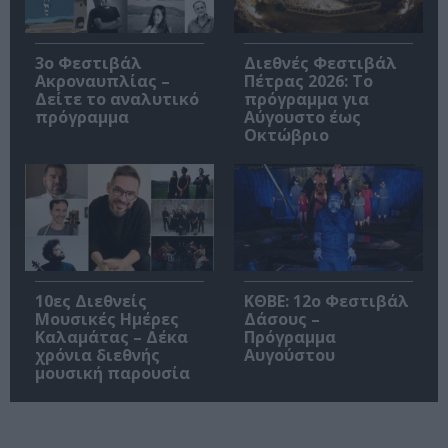
3ο Φεστιβάλ
Διεθνές Φεστιβάλ
Ακροναυπλίας –
Πέτρας 2026: Το
Δείτε το αναλυτικό
πρόγραμμα για
πρόγραμμα
Αύγουστο έως
Οκτώβριο
10ες Διεθνείς
ΚΘΒΕ: 12ο Φεστιβάλ
Μουσικές Ημέρες
Δάσους –
Καλαμάτας – Δέκα
Πρόγραμμα
χρόνια διεθνής
Αυγούστου
μουσική παρουσία