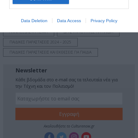
Νέοι Διαγωνισμοί
❯
Tags
Data Deletion
Data Access
Privacy Policy
ΑΝΝΑ ΣΕΒΑΣΤΗ ΤΖΙΜΑ
ΔΡΑΣΤΗΡΙΟΤΗΤΕΣ ΓΙΑ ΠΑΙΔΙΑ
ΠΑΙΔΙΚΕΣ ΠΑΡΑΣΤΑΣΕΙΣ 2024 – 2025
ΠΑΙΔΙΚΕΣ ΠΑΡΑΣΤΑΣΕΙΣ ΚΑΙ ΕΚΘΕΣΕΙΣ ΓΙΑ ΠΑΙΔΙΑ
Newsletter
Κάθε βδομάδα στο e-mail σας τα τελευταία νέα για
την Τέχνη και τον Πολιτισμό!
Ακολουθήστε το Culturenow.gr