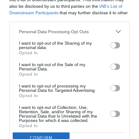
Κυριακή, 11.30
also be disclosed by us to third parties on the
IAB’s List of
Downstream Participants
that may further disclose it to other
Τοποθεσία:
third parties.
Βοτανικός Κήπος Διομήδους, Ιερά Οδός 403, Χαϊδάρι
Personal Data Processing Opt Outs
Eισιτήρια:
I want to opt-out of the Sharing of my
personal data.
8€ παιδικό εισιτήριο | 10€ εισιτήριο ενηλίκων | 8€ για
Opted In
ΑΜΕΑ, Ανέργους και Πολύτεκνες οικογένειες
I want to opt-out of the Sale of my
Personal Data.
Πληροφορίες / Κρατήσεις:
Opted In
Τηλ: 210 3464903, 210 3464002
I want to opt-out of processing my
Personal Data for Targeted Advertising.
Opted In
Ακολουθήστε το Culturenow.gr στο
Google News
και
μάθετε πρώτοι όλες τις ειδήσεις
I want to opt-out of Collection, Use,
Retention, Sale, and/or Sharing of my
Personal Data that Is Unrelated with the
Δείτε όλα τα
τελευταία νέα
για την Τέχνη και τον
Purposes for which it was collected.
Opted In
Πολιτισμό στο
Culturenow.gr
CONFIRM