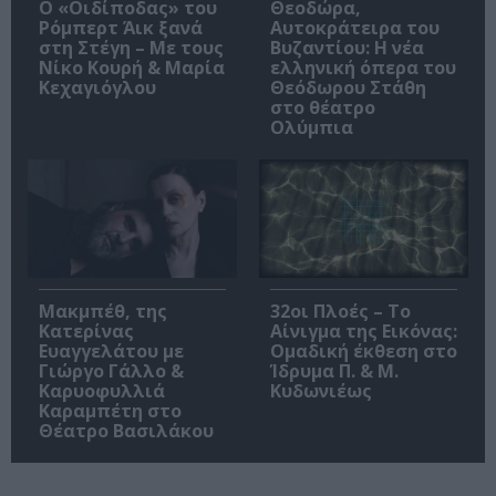
O «Οιδίποδας» του
Θεοδώρα,
Ρόμπερτ Άικ ξανά
Αυτοκράτειρα του
στη Στέγη – Με τους
Βυζαντίου: Η νέα
Νίκο Κουρή & Μαρία
ελληνική όπερα του
Κεχαγιόγλου
Θεόδωρου Στάθη
στο θέατρο
Ολύμπια
Μακμπέθ, της
32οι Πλοές – Το
Κατερίνας
Αίνιγμα της Εικόνας:
Ευαγγελάτου με
Ομαδική έκθεση στο
Γιώργο Γάλλο &
Ίδρυμα Π. & Μ.
Καρυοφυλλιά
Κυδωνιέως
Καραμπέτη στο
Θέατρο Βασιλάκου