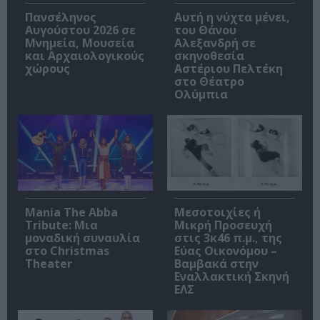
Πανσέληνος
Αυτή η νύχτα μένει,
Αυγούστου 2026 σε
του Θάνου
Μνημεία, Μουσεία
Αλεξανδρή σε
και Αρχαιολογικούς
σκηνοθεσία
χώρους
Αστέριου Πελτέκη
στο Θέατρο
Ολύμπια
Mania The Abba
Μεσοτοιχίες ή
Tribute: Μια
Μικρή Προσευχή
μοναδική συναυλία
στις 3κ46 π.μ., της
στο Christmas
Εύας Οικονόμου –
Theater
Βαμβακά στην
Εναλλακτική Σκηνή
ΕΛΣ