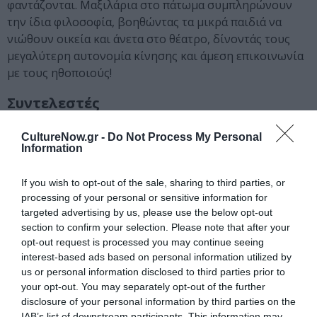
φαντάζονται. Μαξιλάρια στο πάτωμα συμπληρώνουν
την ίδια φιλοσοφία, βοηθώντας τα μικρά παιδιά να
νιώθουν οικεία και άνετα στο θέατρο, δίνοντάς τους
μεγαλύτερη αυτονομία κίνησης και άμεση επικοινωνία
με τους ηθοποιούς!
Συντελεστές
Σύλληψη-κείμενο-τραγούδια-σκηνοθεσία:
Άννα
CultureNow.gr -
Do Not Process My Personal
Σεβαστή Τζίμα
Information
Ερμηνεύουν:
Άννα Σ. Τζίμα, Μαρία Ιωάννου,
Γιώργος Χουσάκος
If you wish to opt-out of the sale, sharing to third parties, or
processing of your personal or sensitive information for
Για παιδιά από
18 μηνών έως 5 ετών
targeted advertising by us, please use the below opt-out
section to confirm your selection. Please note that after your
opt-out request is processed you may continue seeing
Ταυτότητα Εκδήλωσης
interest-based ads based on personal information utilized by
us or personal information disclosed to third parties prior to
Ημερομηνία:
your opt-out. You may separately opt-out of the further
disclosure of your personal information by third parties on the
08/09/2024
13/10/2024
Από:
Εως:
IAB’s list of downstream participants. This information may