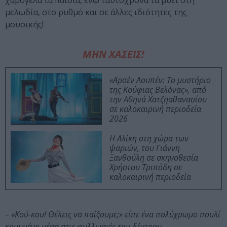
χαμόγελα τα παιδιά, ενώ ταυτόχρονα τα μυεί στη
μελωδία, στο ρυθμό και σε άλλες ιδιότητες της
μουσικής!
ΜΗΝ ΧΑΣΕΙΣ!
«Αρσέν Λουπέν: Το μυστήριο
της Κούφιας Βελόνας», από
την Αθηνά Χατζηαθανασίου
σε καλοκαιρινή περιοδεία
2026
Η Αλίκη στη χώρα των
ψαριών, του Γιάννη
Ξανθούλη σε σκηνοθεσία
Χρήστου Τριπόδη σε
καλοκαιρινή περιοδεία
– «Κού-κου! Θέλεις να παίξουμε;» είπε ένα πολύχρωμο πουλί
κρυμμένο μέσα στις φυλλωσιές του δέντρου.