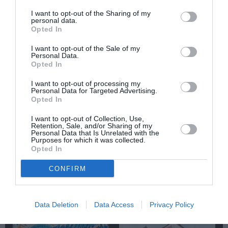
ΓΛΥΠΤΙΚΗ - ΧΑΡΑΚΤΙΚΗ
ΕΙΚΑΣΤΙΚΕΣ ΕΚΘΕΣΕΙΣ
I want to opt-out of the Sharing of my
personal data.
ΖΩΓΡΑΦΟΣ
ΚΟΙΝΩΝΙΚΗ ΕΥΘΥΝΗ
Opted In
I want to opt-out of the Sale of my
Newsletter
Personal Data.
Opted In
Κάθε βδομάδα στο e-mail σας τα τελευταία νέα για
την Τέχνη και τον Πολιτισμό!
I want to opt-out of processing my
Personal Data for Targeted Advertising.
Opted In
I want to opt-out of Collection, Use,
Retention, Sale, and/or Sharing of my
Personal Data that Is Unrelated with the
Purposes for which it was collected.
Ακολουθήστε το Culturenow.gr
Opted In
CONFIRM
Σχετικά Άρθρα
Data Deletion
Data Access
Privacy Policy