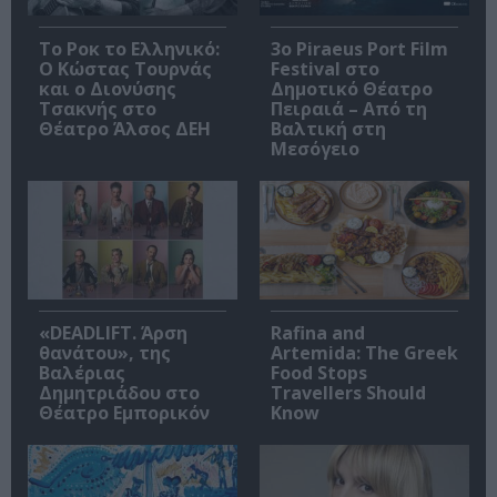
Το Ροκ το Ελληνικό:
3o Piraeus Port Film
Ο Κώστας Τουρνάς
Festival στο
και ο Διονύσης
Δημοτικό Θέατρο
Τσακνής στο
Πειραιά – Από τη
Θέατρο Άλσος ΔΕΗ
Βαλτική στη
Μεσόγειο
«DEADLIFT. Άρση
Rafina and
θανάτου», της
Artemida: The Greek
Βαλέριας
Food Stops
Δημητριάδου στο
Travellers Should
Θέατρο Εμπορικόν
Know