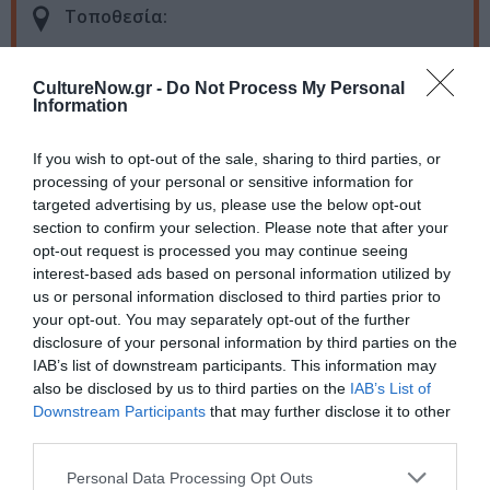
Τοποθεσία:
Kapopoulos Fine Arts, Μορκεντάου 6, Θεσσαλονίκη
CultureNow.gr -
Do Not Process My Personal
Kapopoulos Fine Arts / Thessaloniki
Information
Πληροφορίες / Κρατήσεις:
If you wish to opt-out of the sale, sharing to third parties, or
processing of your personal or sensitive information for
Τηλ.: 2310 278144 |
kapopoulosart.gr
targeted advertising by us, please use the below opt-out
section to confirm your selection. Please note that after your
opt-out request is processed you may continue seeing
Ακολουθήστε το Culturenow.gr στο
Google News
και
interest-based ads based on personal information utilized by
μάθετε πρώτοι όλες τις ειδήσεις
us or personal information disclosed to third parties prior to
your opt-out. You may separately opt-out of the further
Δείτε όλα τα
τελευταία νέα
για την Τέχνη και τον
disclosure of your personal information by third parties on the
Πολιτισμό στο
Culturenow.gr
IAB’s list of downstream participants. This information may
also be disclosed by us to third parties on the
IAB’s List of
Νέοι Διαγωνισμοί
❯
Downstream Participants
that may further disclose it to other
third parties.
Tags
Personal Data Processing Opt Outs