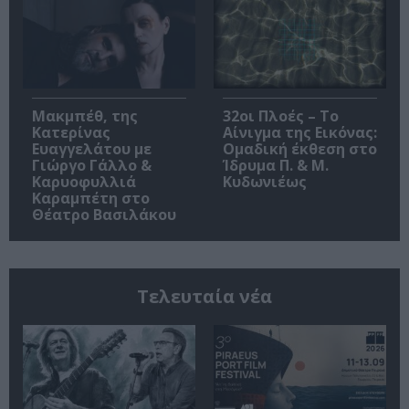
Μακμπέθ, της
32οι Πλοές – Το
Κατερίνας
Αίνιγμα της Εικόνας:
Ευαγγελάτου με
Ομαδική έκθεση στο
Γιώργο Γάλλο &
Ίδρυμα Π. & Μ.
Καρυοφυλλιά
Κυδωνιέως
Καραμπέτη στο
Θέατρο Βασιλάκου
Τελευταία νέα