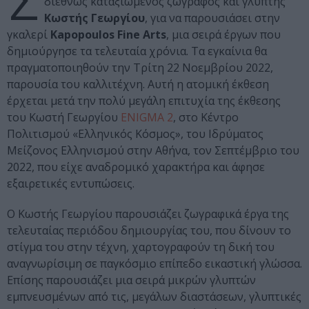
Σ
διεθνώς καταξιωμένος ζωγράφος και γλύπτης
Κωστής Γεωργίου
, για να παρουσιάσει στην
γκαλερί
Kapopoulos Fine Arts
, μια σειρά έργων που
δημιούργησε τα τελευταία χρόνια. Τα εγκαίνια θα
πραγματοποιηθούν την Τρίτη 22 Νοεμβρίου 2022,
παρουσία του καλλιτέχνη. Αυτή η ατομική έκθεση
έρχεται μετά την πολύ μεγάλη επιτυχία της έκθεσης
του Κωστή Γεωργίου
ENIGMA 2
, στο Κέντρο
Πολιτισμού «Ελληνικός Κόσμος», του Ιδρύματος
Μείζονος Ελληνισμού στην Αθήνα, τον Σεπτέμβριο του
2022, που είχε αναδρομικό χαρακτήρα και άφησε
εξαιρετικές εντυπώσεις.
Ο Κωστής Γεωργίου παρουσιάζει ζωγραφικά έργα της
τελευταίας περιόδου δημιουργίας του, που δίνουν το
στίγμα του στην τέχνη, χαρτογραφούν τη δική του
αναγνωρίσιμη σε παγκόσμιο επίπεδο εικαστική γλώσσα.
Επίσης παρουσιάζει μια σειρά μικρών γλυπτών
εμπνευσμένων από τις, μεγάλων διαστάσεων, γλυπτικές