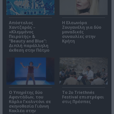
Απόστολος
Η Ελεωνόρα
Χαντζαράς –
Ζουγανέλη για δύο
«Κλεμμένος
μοναδικές
Πειρατής» &
συναυλίες στην
“Beauty and Blue”:
Κρήτη
Διπλή παράλληλη
έκθεση στην Πάτμο
Ο Υπηρέτης δύο
Το 2ο Triethnés
Αφεντάδων, του
Festival επιστρέφει
Κάρλο Γκολντόνι σε
στις Πρέσπες
σκηνοθεσία Γιάννη
Κακλέα στην