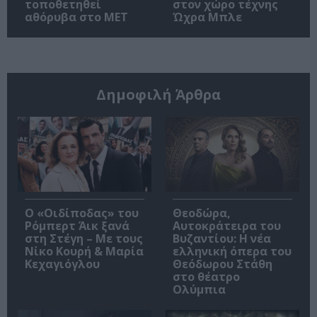
τοποθετηθεί
στον χώρο τέχνης
αθόρυβα στο MET
Ώχρα Μπλε
Δημοφιλή Άρθρα
O «Οιδίποδας» του
Θεοδώρα,
Ρόμπερτ Άικ ξανά
Αυτοκράτειρα του
στη Στέγη – Με τους
Βυζαντίου: Η νέα
Νίκο Κουρή & Μαρία
ελληνική όπερα του
Κεχαγιόγλου
Θεόδωρου Στάθη
στο θέατρο
Ολύμπια