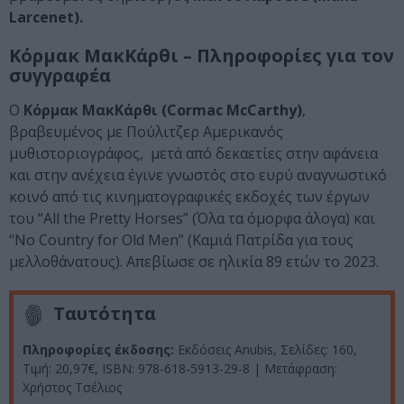
Larcenet).
Κόρμακ ΜακΚάρθι – Πληροφορίες για τον
συγγραφέα
Ο
Κόρμακ ΜακΚάρθι (Cormac McCarthy)
,
βραβευμένος με Πούλιτζερ Αμερικανός
μυθιστοριογράφος, μετά από δεκαετίες στην αφάνεια
και στην ανέχεια έγινε γνωστός στο ευρύ αναγνωστικό
κοινό από τις κινηματογραφικές εκδοχές των έργων
του “All the Pretty Horses” (Όλα τα όμορφα άλογα) και
“No Country for Old Men” (Καμιά Πατρίδα για τους
μελλοθάνατους). Απεβίωσε σε ηλικία 89 ετών το 2023.
Ταυτότητα
Πληροφορίες έκδοσης:
Εκδόσεις Anubis, Σελίδες: 160,
Τιμή: 20,97€, ISBN: 978-618-5913-29-8 | Μετάφραση:
Χρήστος Τσέλιος