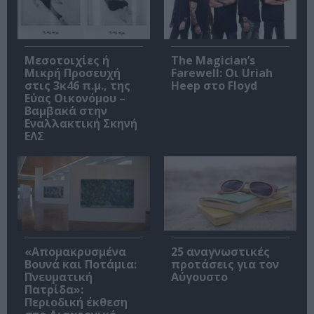
Μεσοτοιχίες ή
The Magician’s
Μικρή Προσευχή
Farewell: Οι Uriah
στις 3κ46 π.μ., της
Heep στο Floyd
Εύας Οικονόμου –
Βαμβακά στην
Εναλλακτική Σκηνή
ΕΛΣ
«Απομακρυσμένα
25 αναγνωστικές
Βουνά και Ποτάμια:
προτάσεις για τον
Πνευματική
Αύγουστο
Πατρίδα»:
Περιοδική έκθεση