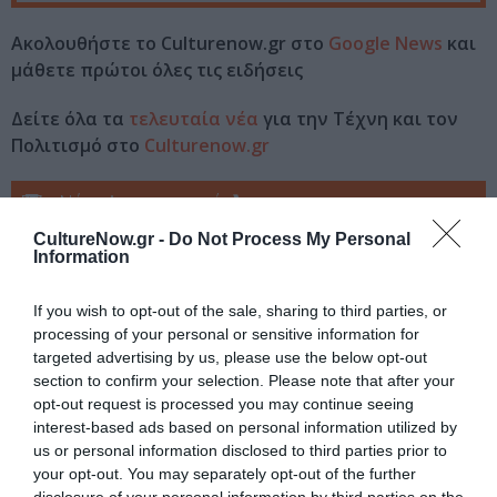
Ακολουθήστε το Culturenow.gr στο
Google News
και
μάθετε πρώτοι όλες τις ειδήσεις
Δείτε όλα τα
τελευταία νέα
για την Τέχνη και τον
Πολιτισμό στο
Culturenow.gr
Νέοι Διαγωνισμοί
❯
CultureNow.gr -
Do Not Process My Personal
Tags
Information
GRAPHIC NOVEL
ΕΚΔΟΣΕΙΣ ANUBIS
If you wish to opt-out of the sale, sharing to third parties, or
processing of your personal or sensitive information for
ΞΕΝΟΙ ΣΥΓΓΡΑΦΕΙΣ
targeted advertising by us, please use the below opt-out
section to confirm your selection. Please note that after your
Newsletter
opt-out request is processed you may continue seeing
interest-based ads based on personal information utilized by
Κάθε βδομάδα στο e-mail σας τα τελευταία νέα για
us or personal information disclosed to third parties prior to
την Τέχνη και τον Πολιτισμό!
your opt-out. You may separately opt-out of the further