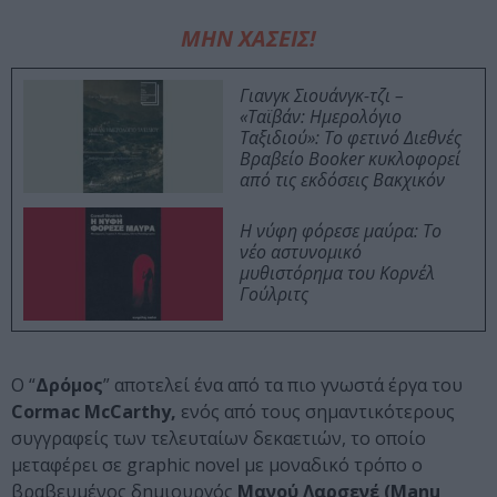
ΜΗΝ ΧΑΣΕΙΣ!
Γιανγκ Σιουάνγκ-τζι –
«Ταϊβάν: Ημερολόγιο
Ταξιδιού»: Το φετινό Διεθνές
Βραβείο Booker κυκλοφορεί
από τις εκδόσεις Βακχικόν
Η νύφη φόρεσε μαύρα: Το
νέο αστυνομικό
μυθιστόρημα του Κορνέλ
Γούλριτς
Ο “
Δρόμος
” αποτελεί ένα από τα πιο γνωστά έργα του
Cormac McCarthy,
ενός από τους σημαντικότερους
συγγραφείς των τελευταίων δεκαετιών, το οποίο
μεταφέρει σε graphic novel με μοναδικό τρόπο ο
βραβευμένος δημιουργός
Μανού Λαρσενέ (Manu