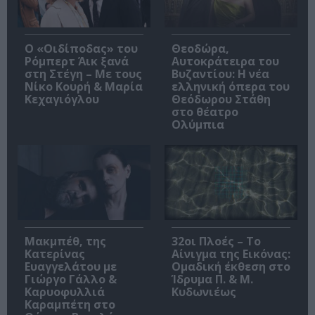
O «Οιδίποδας» του
Θεοδώρα,
Ρόμπερτ Άικ ξανά
Αυτοκράτειρα του
στη Στέγη – Με τους
Βυζαντίου: Η νέα
Νίκο Κουρή & Μαρία
ελληνική όπερα του
Κεχαγιόγλου
Θεόδωρου Στάθη
στο θέατρο
Ολύμπια
Μακμπέθ, της
32οι Πλοές – Το
Κατερίνας
Αίνιγμα της Εικόνας:
Ευαγγελάτου με
Ομαδική έκθεση στο
Γιώργο Γάλλο &
Ίδρυμα Π. & Μ.
Καρυοφυλλιά
Κυδωνιέως
Καραμπέτη στο