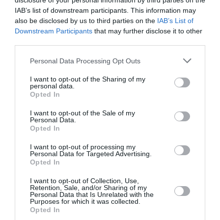
disclosure of your personal information by third parties on the
IAB’s list of downstream participants. This information may
also be disclosed by us to third parties on the
IAB’s List of
Downstream Participants
that may further disclose it to other
third parties.
Ακολουθήστε το Culturenow.gr
Personal Data Processing Opt Outs
I want to opt-out of the Sharing of my
personal data.
Opted In
Σχετικά Άρθρα
I want to opt-out of the Sale of my
Personal Data.
Opted In
I want to opt-out of processing my
Personal Data for Targeted Advertising.
Opted In
I want to opt-out of Collection, Use,
Αυτοβιογραφία
Αντόνιο Πόρτσια –
Retention, Sale, and/or Sharing of my
ενός πτώματος: Μια
Φωνές: Ένα βιβλίο
Personal Data that Is Unrelated with the
Purposes for which it was collected.
συλλογή
ως εσωτερικός
Opted In
διηγημάτων του
διάλογος