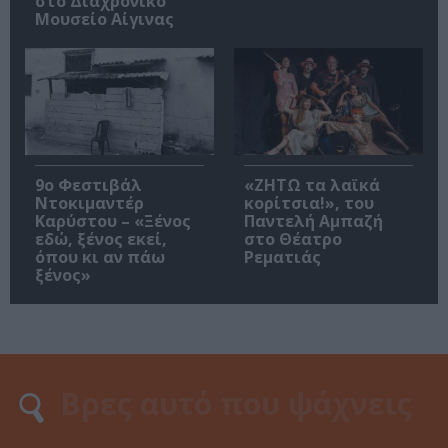
στο Διαχρονικό
Μουσείο Αίγινας
9ο Φεστιβάλ
«ΖΗΤΩ τα λαϊκά
Ντοκιμαντέρ
κορίτσια!», του
Καρύστου – «Ξένος
Παντελή Αμπαζή
εδώ, ξένος εκεί,
στο Θέατρο
όπου κι αν πάω
Ρεματιάς
ξένος»