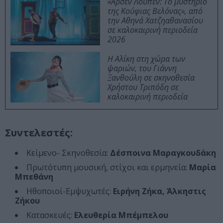
«Αρσέν Λουπέν: Το μυστήριο
της Κούφιας Βελόνας», από
την Αθηνά Χατζηαθανασίου
σε καλοκαιρινή περιοδεία
2026
Η Αλίκη στη χώρα των
ψαριών, του Γιάννη
Ξανθούλη σε σκηνοθεσία
Χρήστου Τριπόδη σε
καλοκαιρινή περιοδεία
Συντελεστές:
Κείμενο- Σκηνοθεσία:
Δέσποινα Μαραγκουδάκη
Πρωτότυπη μουσική, στίχοι και ερμηνεία:
Μαρία
Μπεθάνη
Ηθοποιοί-Εμψυχωτές:
Ειρήνη Ζήκα, Άλκηστις
Ζήκου
Κατασκευές:
Ελευθερία Μπέμπελου