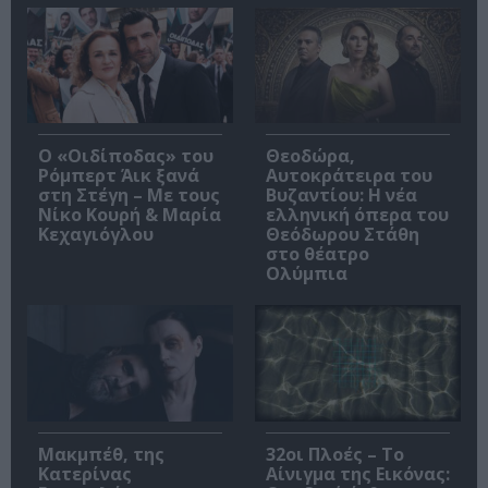
O «Οιδίποδας» του
Θεοδώρα,
Ρόμπερτ Άικ ξανά
Αυτοκράτειρα του
στη Στέγη – Με τους
Βυζαντίου: Η νέα
Νίκο Κουρή & Μαρία
ελληνική όπερα του
Κεχαγιόγλου
Θεόδωρου Στάθη
στο θέατρο
Ολύμπια
Μακμπέθ, της
32οι Πλοές – Το
Κατερίνας
Αίνιγμα της Εικόνας: