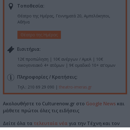
Τοποθεσία:
Θέατρο της Ημέρας, Γεννηματά 20, Αμπελόκηποι,
Αθήνα
Θέατρο της Ημέρας
Eισιτήρια:
12€ προπώληση | 10€ ανέργων / ΑμεΑ | 10€
οικογενειακό 4+ ατόμων | 9€ ομαδικό 10+ ατ'ομων
Πληροφορίες / Κρατήσεις:
Τηλ.: 210 69 29 090 |
theatro-imeras.gr
Ακολουθήστε το Culturenow.gr στο
Google News
και
μάθετε πρώτοι όλες τις ειδήσεις
Δείτε όλα τα
τελευταία νέα
για την Τέχνη και τον