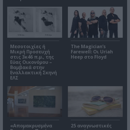
Μεσοτοιχίες ή
The Magician’s
Μικρή Προσευχή
Farewell: Οι Uriah
στις 3κ46 π.μ., της
Heep στο Floyd
Εύας Οικονόμου –
Βαμβακά στην
Εναλλακτική Σκηνή
ΕΛΣ
«Απομακρυσμένα
25 αναγνωστικές