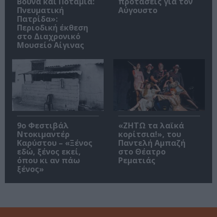
Βουνά και Ποτάμια:
προτάσεις για τον
Πνευματική
Αύγουστο
Πατρίδα»:
Περιοδική έκθεση
στο Διαχρονικό
Μουσείο Αίγινας
9ο Φεστιβάλ
«ΖΗΤΩ τα λαϊκά
Ντοκιμαντέρ
κορίτσια!», του
Καρύστου – «Ξένος
Παντελή Αμπαζή
εδώ, ξένος εκεί,
στο Θέατρο
όπου κι αν πάω
Ρεματιάς
ξένος»