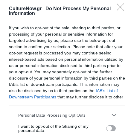
Πολιτισμό στο
Culturenow.gr
CultureNow.gr -
Do Not Process My Personal
Information
Νέοι Διαγωνισμοί
❯
If you wish to opt-out of the sale, sharing to third parties, or
Tags
processing of your personal or sensitive information for
targeted advertising by us, please use the below opt-out
ΔΕΣΠΟΙΝΑ ΜΑΡΑΓΚΟΥΔΑΚΗ
section to confirm your selection. Please note that after your
ΔΡΑΜΑΤΟΠΟΙΗΜΕΝΗ ΛΟΓΟΤΕΧΝΙΑ
opt-out request is processed you may continue seeing
interest-based ads based on personal information utilized by
ΔΡΑΣΤΗΡΙΟΤΗΤΕΣ ΓΙΑ ΠΑΙΔΙΑ
ΕΛΛΗΝΕΣ ΣΥΓΓΡΑΦΕΙΣ
us or personal information disclosed to third parties prior to
ΚΑΠΑ ΕΚΔΟΤΙΚΗ
ΠΑΙΔΙΚΕΣ ΠΑΡΑΣΤΑΣΕΙΣ 2025 – 2026
your opt-out. You may separately opt-out of the further
disclosure of your personal information by third parties on the
ΠΑΙΔΙΚΕΣ ΠΑΡΑΣΤΑΣΕΙΣ ΚΑΙ ΕΚΘΕΣΕΙΣ ΓΙΑ ΠΑΙΔΙΑ
IAB’s list of downstream participants. This information may
also be disclosed by us to third parties on the
IAB’s List of
ΠΑΙΔΙΚΟ ΒΙΒΛΙΟ
Downstream Participants
that may further disclose it to other
third parties.
Newsletter
Personal Data Processing Opt Outs
Κάθε βδομάδα στο e-mail σας τα τελευταία νέα για
την Τέχνη και τον Πολιτισμό!
I want to opt-out of the Sharing of my
personal data.