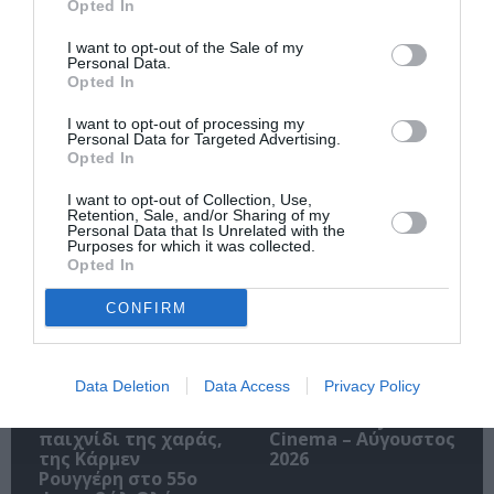
Opted In
I want to opt-out of the Sale of my
Personal Data.
Opted In
Ακολουθήστε το Culturenow.gr
I want to opt-out of processing my
Personal Data for Targeted Advertising.
Opted In
I want to opt-out of Collection, Use,
Retention, Sale, and/or Sharing of my
Σχετικά Άρθρα
Personal Data that Is Unrelated with the
Purposes for which it was collected.
Opted In
CONFIRM
Data Deletion
Data Access
Privacy Policy
Πολυάννα Το
ΚΠΙΣΝ: Park your
παιχνίδι της χαράς,
Cinema – Αύγουστος
της Κάρμεν
2026
Ρουγγέρη στο 55ο