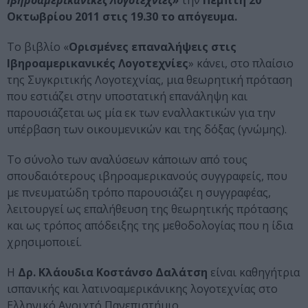
Ιβηροαμερικανικές Λογοτεχνίες»
την
Πέμπτη 20
Οκτωβρίου 2011 στις 19.30 το απόγευμα.
Το βιβλίο «
Ορισμένες επαναλήψεις στις
Ιβηροαμερικανικές Λογοτεχνίες
» κάνει, στο πλαίσιο
της Συγκριτικής Λογοτεχνίας, μια θεωρητική πρόταση
που εστιάζει στην υποστατική επανάληψη και
παρουσιάζεται ως μία εκ των εναλλακτικών για την
υπέρβαση των οικουμενικών και της δόξας (γνώμης).
Το σύνολο των αναλύσεων κάποιων από τους
σπουδαιότερους ιβηροαμερικανούς συγγραφείς, που
με πνευματώδη τρόπο παρουσιάζει η συγγραφέας,
λειτουργεί ως επαλήθευση της θεωρητικής πρότασης
και ως τρόπος απόδειξης της μεθοδολογίας που η ίδια
χρησιμοποιεί.
Η
Δρ. Κλάουδια Κοστάνσο Δαλάτση
είναι καθηγήτρια
ισπανικής και λατινοαμερικάνικης λογοτεχνίας στο
Ελληνικό Ανοιχτό Πανεπιστήμιο.