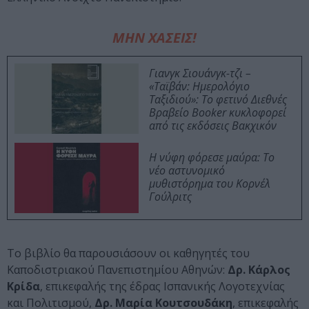
ΜΗΝ ΧΑΣΕΙΣ!
Γιανγκ Σιουάνγκ-τζι –
«Ταϊβάν: Ημερολόγιο
Ταξιδιού»: Το φετινό Διεθνές
Βραβείο Booker κυκλοφορεί
από τις εκδόσεις Βακχικόν
Η νύφη φόρεσε μαύρα: Το
νέο αστυνομικό
μυθιστόρημα του Κορνέλ
Γούλριτς
Το βιβλίο θα παρουσιάσουν οι καθηγητές του
Καποδιστριακού Πανεπιστημίου Αθηνών:
Δρ. Κάρλος
Κρίδα
, επικεφαλής της έδρας Ισπανικής Λογοτεχνίας
και Πολιτισμού,
Δρ. Μαρία Κουτσουδάκη
, επικεφαλής