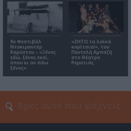
9ο Φεστιβάλ
«ΖΗΤΩ τα λαϊκά
Ντοκιμαντέρ
κορίτσια!», του
Καρύστου – «Ξένος
Παντελή Αμπαζή
εδώ, ξένος εκεί,
στο Θέατρο
όπου κι αν πάω
Ρεματιάς
ξένος»