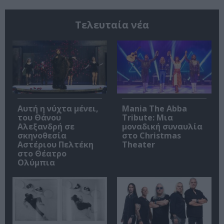
Τελευταία νέα
Αυτή η νύχτα μένει,
Mania The Abba
του Θάνου
Tribute: Μια
Αλεξανδρή σε
μοναδική συναυλία
σκηνοθεσία
στο Christmas
Αστέριου Πελτέκη
Theater
στο Θέατρο
Ολύμπια