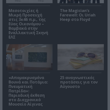
Μεσοτοιχίες ή
The Magician’s
Μικρή Προσευχή
Farewell: Οι Uriah
στις 3κ46 π.μ., της
Heep στο Floyd
Εύας Οικονόμου –
Βαμβακά στην
Εναλλακτική Σκηνή
ΕΛΣ
«Απομακρυσμένα
25 αναγνωστικές
Βουνά και Ποτάμια:
προτάσεις για τον
Πνευματική
Αύγουστο
Πατρίδα»:
Περιοδική έκθεση
στο Διαχρονικό
Μουσείο Αίγινας