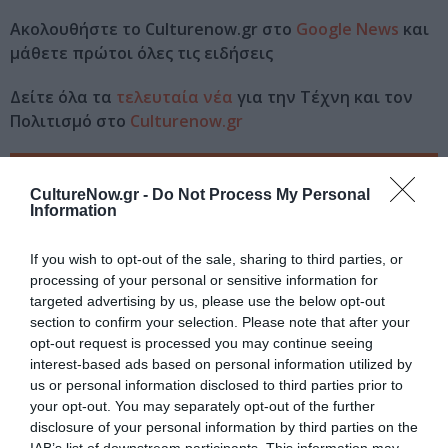
Ακολουθήστε το Culturenow.gr στο
Google News
και
μάθετε πρώτοι όλες τις ειδήσεις
Δείτε όλα τα
τελευταία νέα
για την Τέχνη και τον
Πολιτισμό στο
Culturenow.gr
Νέοι Διαγωνισμοί
❯
CultureNow.gr -
Do Not Process My Personal
Information
Tags
If you wish to opt-out of the sale, sharing to third parties, or
ΕΚΔΟΣΕΙΣ ΟΣΕΛΟΤΟΣ
processing of your personal or sensitive information for
targeted advertising by us, please use the below opt-out
Newsletter
section to confirm your selection. Please note that after your
opt-out request is processed you may continue seeing
Κάθε βδομάδα στο e-mail σας τα τελευταία νέα για
interest-based ads based on personal information utilized by
την Τέχνη και τον Πολιτισμό!
us or personal information disclosed to third parties prior to
your opt-out. You may separately opt-out of the further
disclosure of your personal information by third parties on the
IAB’s list of downstream participants. This information may