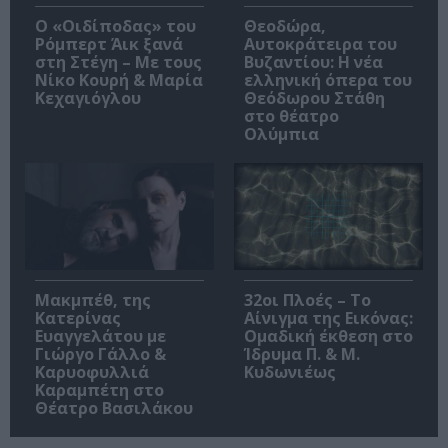
O «Οιδίποδας» του
Θεοδώρα,
Ρόμπερτ Άικ ξανά
Αυτοκράτειρα του
στη Στέγη – Με τους
Βυζαντίου: Η νέα
Νίκο Κουρή & Μαρία
ελληνική όπερα του
Κεχαγιόγλου
Θεόδωρου Στάθη
στο θέατρο
Ολύμπια
Μακμπέθ, της
32οι Πλοές – Το
Κατερίνας
Αίνιγμα της Εικόνας:
Ευαγγελάτου με
Ομαδική έκθεση στο
Γιώργο Γάλλο &
Ίδρυμα Π. & Μ.
Καρυοφυλλιά
Κυδωνιέως
Καραμπέτη στο
Θέατρο Βασιλάκου