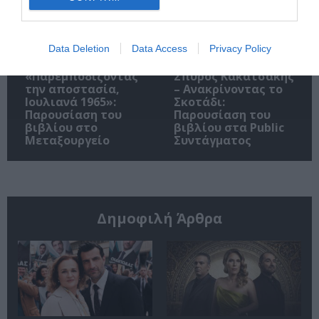
Data Deletion
Data Access
Privacy Policy
«Παρεμποδίζοντας
Σπύρος Κακατσάκης
την αποστασία,
– Ανακρίνοντας το
Ιουλιανά 1965»:
Σκοτάδι:
Παρουσίαση του
Παρουσίαση του
βιβλίου στο
βιβλίου στα Public
Μεταξουργείο
Συντάγματος
Δημοφιλή Άρθρα