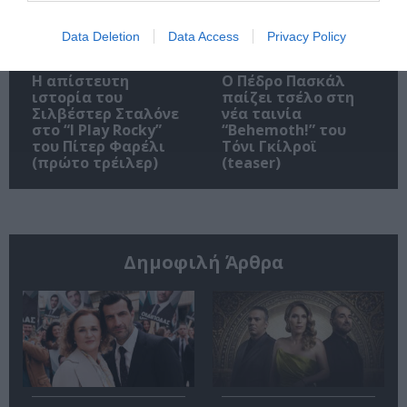
Data Deletion
Data Access
Privacy Policy
Η απίστευτη
Ο Πέδρο Πασκάλ
ιστορία του
παίζει τσέλο στη
Σιλβέστερ Σταλόνε
νέα ταινία
στο “I Play Rocky”
“Behemoth!” του
του Πίτερ Φαρέλι
Τόνι Γκίλροϊ
(πρώτο τρέιλερ)
(teaser)
Δημοφιλή Άρθρα