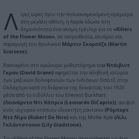
Λ
ίγες ώρες πριν την πολυαναμενόμενη πρεμιέρα
στη μεγάλη οθόνη, η Apple έδωσε στη
δημοσιότητα ένα ακόμη τρέιλερ για το
«Killers
of the Flower Moon»
, σε σκηνοθεσία, σενάριο και
παραγωγή του θρυλικού
Μάρτιν Σκορσέζε (Martin
Scorsese).
Βασισμένο στο ομώνυμο μυθιστόρημα το
υ Ντέιβιντ
Γκραν (David Grann)
αφηγείται την αληθινή ιστορία
των μαζικών δολοφονιών των Ινδιάνων Οσέιτζ στην
Οκλαχόμα κατά τη διάρκεια της δεκαετίας του 1920
μέσα από το ειδύλλιο του Enerest Burkhart
(Λεονάρντο Ντι Κάπριο (Leonardo DiCaprio))
, ανιψιό
ενός ισχυρού ντόπιου ιδιοκτήτη ράντσου
(Ρόμπερτ
Ντε Νίρο (Robert De Niro)
και της Mollie Kyle
(Λίλι
Γκλάντστοουν (Lily Gladstone).
Το «Killers of the Flower Moon» περιγράφεται ως ένα