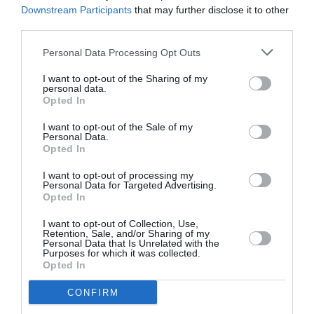
Downstream Participants
that may further disclose it to other
third parties.
Personal Data Processing Opt Outs
Σχετικά Άρθρα
I want to opt-out of the Sharing of my
personal data.
Opted In
I want to opt-out of the Sale of my
Personal Data.
Opted In
I want to opt-out of processing my
Personal Data for Targeted Advertising.
Ο Αλέξανδρος
Ο Ρόμπερτ Ντάουνι
Opted In
Βούλγαρης
Τζούνιορ ως Doctor
σκηνοθετεί το
Doom στο
I want to opt-out of Collection, Use,
“Σουέλ” της Ιωάννας
“Avengers:
Retention, Sale, and/or Sharing of my
Personal Data that Is Unrelated with the
Καρυστιάνη (teaser)
Doomsday” (πρώτο
Purposes for which it was collected.
τρέιλερ)
Opted In
CONFIRM