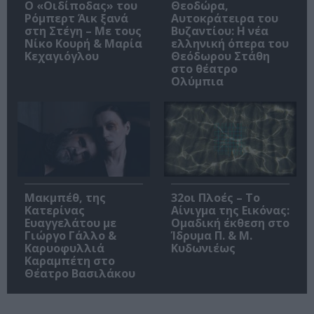
O «Οιδίποδας» του
Θεοδώρα,
Ρόμπερτ Άικ ξανά
Αυτοκράτειρα του
στη Στέγη – Με τους
Βυζαντίου: Η νέα
Νίκο Κουρή & Μαρία
ελληνική όπερα του
Κεχαγιόγλου
Θεόδωρου Στάθη
στο θέατρο
Ολύμπια
Μακμπέθ, της
32οι Πλοές – Το
Κατερίνας
Αίνιγμα της Εικόνας:
Ευαγγελάτου με
Ομαδική έκθεση στο
Γιώργο Γάλλο &
Ίδρυμα Π. & Μ.
Καρυοφυλλιά
Κυδωνιέως
Καραμπέτη στο
Θέατρο Βασιλάκου