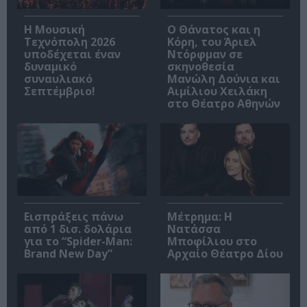
Η Μουσική
Ο Θάνατος και η
Τεχνόπολη 2026
Κόρη, του Άριελ
υποδέχεται έναν
Ντόρφμαν σε
δυναμικό
σκηνοθεσία
συναυλιακό
Μανώλη Δούνια και
Σεπτέμβριο!
Αιμίλιου Χειλάκη
στο Θέατρο Αθηνών
Εισπράξεις πάνω
Μέτρημα: Η
από 1 δισ. δολάρια
Νατάσσα
για το “Spider-Man:
Μποφίλιου στο
Brand New Day”
Αρχαίο Θέατρο Δίου