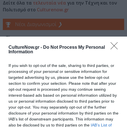
Δείτε όλα τα
τελευταία νέα
για την Τέχνη και τον
Πολιτισμό στο
Culturenow.gr
Νέοι Διαγωνισμοί
❯
Tags
CultureNow.gr -
Do Not Process My Personal
ΔΡΑΜΑΤΙΚΗ - ΚΟΙΝΩΝΙΚΗ
ΜΑΡΤΙΝ ΣΚΟΡΣΕΖΕ
Information
ΞΕΝΕΣ ΤΑΙΝΙΕΣ
If you wish to opt-out of the sale, sharing to third parties, or
processing of your personal or sensitive information for
Newsletter
targeted advertising by us, please use the below opt-out
Κάθε βδομάδα στο e-mail σας τα τελευταία νέα για
section to confirm your selection. Please note that after your
την Τέχνη και τον Πολιτισμό!
opt-out request is processed you may continue seeing
interest-based ads based on personal information utilized by
us or personal information disclosed to third parties prior to
your opt-out. You may separately opt-out of the further
disclosure of your personal information by third parties on the
IAB’s list of downstream participants. This information may
also be disclosed by us to third parties on the
IAB’s List of
Ακολουθήστε το Culturenow.gr