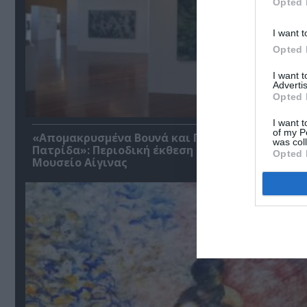
Opted 
I want t
Opted 
I want 
Advertis
Opted 
I want t
of my P
«Απομακρυσμένα Βουνά και Ποτάμια: Πνευματικ
was col
Πατρίδα»: Περιοδική έκθεση στο Διαχρονικό
Opted 
Μουσείο Αίγινας