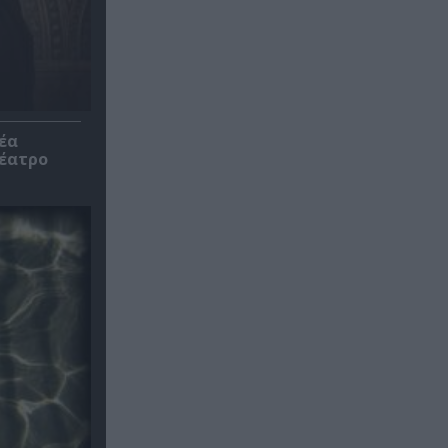
έα
θέατρο