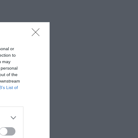
sonal or
ection to
ou may
 personal
out of the
 downstream
B’s List of