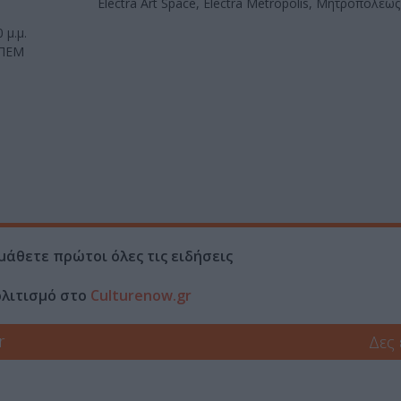
Electra Art Space, Electra Metropolis, Μητροπόλεω
 μ.μ.
-ΠΕΜ
μάθετε πρώτοι όλες τις ειδήσεις
ολιτισμό στο
Culturenow.gr
r
Δες