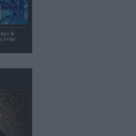
τής» &
η στην