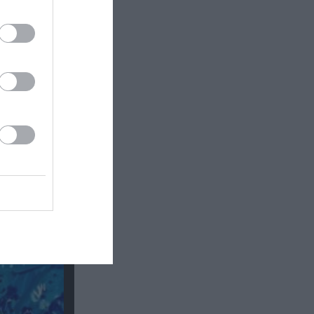
 Τομπάζη:
υλου