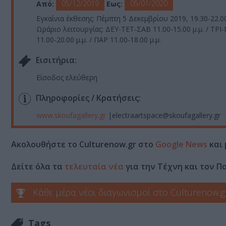
05/12/2019
05/01/2020
Από:
Εως:
Εγκαίνια έκθεσης: Πέμπτη 5 Δεκεμβρίου 2019, 19.30-22.00
Ωράριο λειτουργίας: ΔΕΥ-ΤΕΤ-ΣΑΒ 11.00-15.00 μ.μ. / ΤΡΙ
11.00-20.00 μ.μ. / ΠΑΡ 11.00-18.00 μ.μ.
Eισιτήρια:
Είσοδος ελεύθερη
Πληροφορίες / Κρατήσεις:
www.skoufagallery.gr
|electraartspace@skoufagallery.gr
Ακολουθήστε το Culturenow.gr στο
Google News
και 
Δείτε όλα τα
τελευταία νέα
για την Τέχνη και τον Π
Κάθε μέρα νέοι διαγωνισμοί στο Culturenow.g
Tags