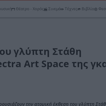
υσική
Θέατρο - Χορός
Σινεμά
Τέχνες
Βιβλίο
Φεσ
του γλύπτη Στάθη
ctra Art Space της γκ
παρουσιάζουν την ατομική έκθεση του γλύπτη Στά