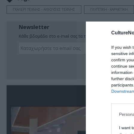
ΓΚΑΛΕΡΙ ΤΕΧΝΗΣ - ΑΙΘΟΥΣΕΣ ΤΕΧΝΗΣ
ΓΛΥΠΤΙΚΗ - ΧΑΡΑΚΤΙΚΗ
Newsletter
CultureNo
Κάθε βδομάδα στο e-mail σας τα τελευταία νέα για την Τέχ
If you wish 
sensitive in
confirm you
Ακο
continue se
information 
further disc
participants
Downstream 
Σ
Persona
I want t