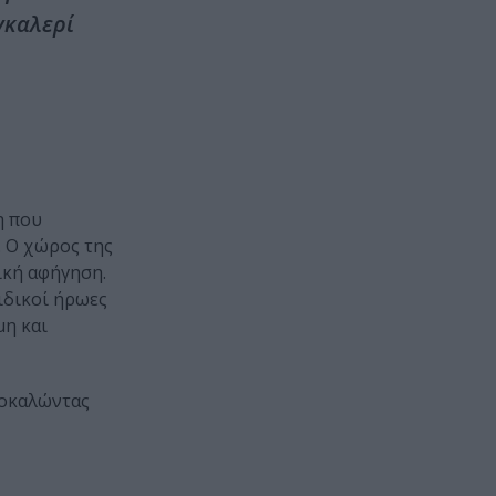
γκαλερί
η που
. Ο χώρος της
ική αφήγηση.
ιδικοί ήρωες
μη και
ροκαλώντας