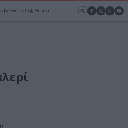
τιβάλ
Παιδί
Θέματα
αλερί
θη