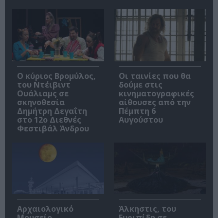
O κύριος Βρομύλος,
Οι ταινίες που θα
του Ντέιβιντ
δούμε στις
Ουάλιαμς σε
κινηματογραφικές
σκηνοθεσία
αίθουσες από την
Δημήτρη Δεγαΐτη
Πέμπτη 6
στο 12ο Διεθνές
Αυγούστου
Φεστιβάλ Άνδρου
Αρχαιολογικό
Άλκηστις, του
Μουσείο
Ευριπίδη σε