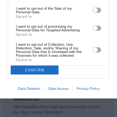
Ακολουθήστε το Culturenow.gr στο
Google News
και
I want to opt-out of the Sale of my
μάθετε πρώτοι όλες τις ειδήσεις
Personal Data.
Opted In
Δείτε όλα τα
τελευταία νέα
για την Τέχνη και τον
I want to opt-out of processing my
Πολιτισμό στο
Culturenow.gr
Personal Data for Targeted Advertising.
Opted In
Νέοι Διαγωνισμοί
❯
I want to opt-out of Collection, Use,
Retention, Sale, and/or Sharing of my
Personal Data that Is Unrelated with the
Tags
Purposes for which it was collected.
Opted In
ΔΡΑΜΑ - ΚΟΙΝΩΝΙΚΟ - ΣΥΓΧΡΟΝΟ
ΕΛΛΗΝΙΚΟ ΕΡΓΟ
CONFIRM
ΘΕΑΤΡΙΚΕΣ ΠΑΡΑΣΤΑΣΕΙΣ 2023 - 2024
ΛΙΝΑ ΖΑΡΚΑΔΟΥΛΑ
ΜΕΜΟΣ ΜΠΕΓΝΗΣ
ΜΙΜΗ ΝΤΕΝΙΣΗ
Data Deletion
Data Access
Privacy Policy
Newsletter
Κάθε βδομάδα στο e-mail σας τα τελευταία νέα για
την Τέχνη και τον Πολιτισμό!