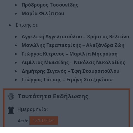
Πρόδρομος Τοσουνίδης
Μαρία Φιλίππου
Επίσης οι:
Αγγελική Αγγελοπούλου – Χρήστος Βελιάνο
Μανώλης Γεραπετρίτης – Αλεξάνδρα Ζώη
Γιώργος Κίτρινος – Μαρίλια Μητρούση
Αιμίλιος Μωισίδης – Νικόλας Νικολαΐδης
Δημήτρης Σιγανός – Έφη Σταυροπούλου
Γιώργος Τάτσης – Ειρήνη Χατζηνίκου
Ταυτότητα Εκδήλωσης
Ημερομηνία:
12/01/2024
Από:
Τετάρτη & Πέμπτη: 7.00 μμ | Παρασκευή & Σάββατο: