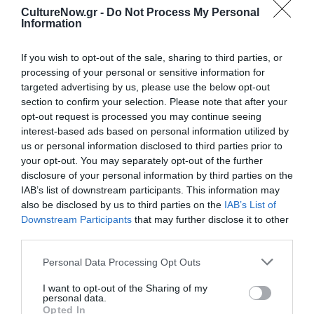
8.00 μμ | Κυριακή: 6.15 μμ
CultureNow.gr -
Do Not Process My Personal
Information
Τοποθεσία:
Μέγαρο Μουσικής Θεσσαλονίκης, 25ης Μαρτίου και
If you wish to opt-out of the sale, sharing to third parties, or
Παραλία, Θεσσαλονίκη
processing of your personal or sensitive information for
targeted advertising by us, please use the below opt-out
section to confirm your selection. Please note that after your
Μέγαρο Μουσικής Θεσσαλονίκης
opt-out request is processed you may continue seeing
interest-based ads based on personal information utilized by
Eισιτήρια:
us or personal information disclosed to third parties prior to
your opt-out. You may separately opt-out of the further
Α ΖΩΝΗ: 38 € - 30 € (φοιτητικό-παιδικό (έως 12 ετών )
disclosure of your personal information by third parties on the
– ανέργων | Β ΖΩΝΗ: 30 € - 24 € (φοιτητικό-παιδικό
IAB’s list of downstream participants. This information may
(έως 12 ετών ) – ανέργων | Γ ΖΩΝΗ: 24 € - 19 €
also be disclosed by us to third parties on the
IAB’s List of
(φοιτητικό-παιδικό (έως 12 ετών ) – ανέργων | Δ
Downstream Participants
that may further disclose it to other
ΖΩΝΗ: 19 € - 14 € (φοιτητικό-παιδικό (έως 12 ετών ) –
third parties.
ανέργων | ΑΜΕΑ: 15 €
Personal Data Processing Opt Outs
Πληροφορίες / Κρατήσεις:
Τηλ.: 2310 895 800 |
tch.gr
I want to opt-out of the Sharing of my
personal data.
Opted In