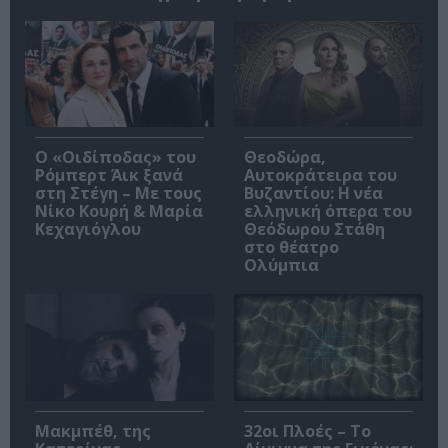
O «Οιδίποδας» του
Θεοδώρα,
Ρόμπερτ Άικ ξανά
Αυτοκράτειρα του
στη Στέγη – Με τους
Βυζαντίου: Η νέα
Νίκο Κουρή & Μαρία
ελληνική όπερα του
Κεχαγιόγλου
Θεόδωρου Στάθη
στο θέατρο
Ολύμπια
Μακμπέθ, της
32οι Πλοές – Το