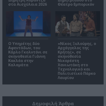
Δημήτρη Καραντζά
Δημητριάδου στο
στα Αισχύλεια 2026
Θέατρο Εμπορικόν
Ο Υπηρέτης δύο
«Νίκος Ξυλούρης, ο
Αφεντάδων, του
Αρχάγγελος της
Κάρλο Γκολντόνι σε
Κρήτης», σε
σκηνοθεσία Γιάννη
σκηνοθεσία
Κακλέα στην
Νικορέστη
Καλαμάτα
Χανιωτάκη στο
Τεχνολογικό και
Πολιτιστικό Πάρκο
Λαυρίου
Δημοφιλή Άρθρα