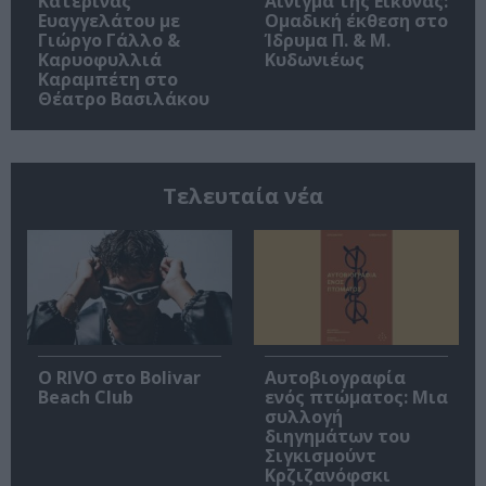
Κατερίνας
Αίνιγμα της Εικόνας:
Ευαγγελάτου με
Ομαδική έκθεση στο
Γιώργο Γάλλο &
Ίδρυμα Π. & Μ.
Καρυοφυλλιά
Κυδωνιέως
Καραμπέτη στο
Θέατρο Βασιλάκου
Τελευταία νέα
Ο RIVO στο Bolivar
Αυτοβιογραφία
Beach Club
ενός πτώματος: Μια
συλλογή
διηγημάτων του
Σιγκισμούντ
Κρζιζανόφσκι