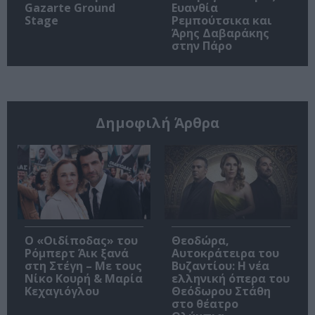
Gazarte Ground
Ευανθία
Stage
Ρεμπούτσικα και
Άρης Δαβαράκης
στην Πάρο
Δημοφιλή Άρθρα
O «Οιδίποδας» του
Θεοδώρα,
Ρόμπερτ Άικ ξανά
Αυτοκράτειρα του
στη Στέγη – Με τους
Βυζαντίου: Η νέα
Νίκο Κουρή & Μαρία
ελληνική όπερα του
Κεχαγιόγλου
Θεόδωρου Στάθη
στο θέατρο