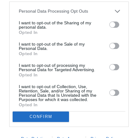
ΓΕΡΑΣΙΜΟΣ ΕΥΑΓΓΕΛΑΤΟΣ
Personal Data Processing Opt Outs
ΕΝΤΕΧΝΟ - ΛΑΪΚΟ - ΠΑΡΑΔΟΣΙΑΚΗ
I want to opt-out of the Sharing of my
personal data.
ΘΕΜΗΣ ΚΑΡΑΜΟΥΡΑΤΙΔΗΣ
ΚΑΛΟΚΑΙΡΙΝΕΣ ΣΥΝΑΥΛΙΕΣ
Opted In
ΝΑΤΑΣΣΑ ΜΠΟΦΙΛΙΟΥ
ΣΥΝΑΥΛΙΕΣ 2024
I want to opt-out of the Sale of my
Personal Data.
Opted In
Newsletter
I want to opt-out of processing my
Κάθε βδομάδα στο e-mail σας τα τελευταία νέα για
Personal Data for Targeted Advertising.
την Τέχνη και τον Πολιτισμό!
Opted In
I want to opt-out of Collection, Use,
Retention, Sale, and/or Sharing of my
Personal Data that Is Unrelated with the
Purposes for which it was collected.
Opted In
Ακολουθήστε το Culturenow.gr
CONFIRM