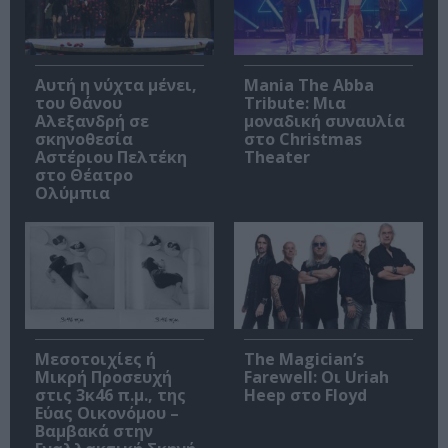
Αυτή η νύχτα μένει,
Mania The Abba
του Θάνου
Tribute: Μια
Αλεξανδρή σε
μοναδική συναυλία
σκηνοθεσία
στο Christmas
Αστέριου Πελτέκη
Theater
στο Θέατρο
Ολύμπια
Μεσοτοιχίες ή
The Magician’s
Μικρή Προσευχή
Farewell: Οι Uriah
στις 3κ46 π.μ., της
Heep στο Floyd
Εύας Οικονόμου –
Βαμβακά στην