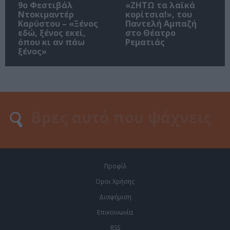
9ο Φεστιβάλ
«ΖΗΤΩ τα λαϊκά
Ντοκιμαντέρ
κορίτσια!», του
Καρύστου – «Ξένος
Παντελή Αμπαζή
εδώ, ξένος εκεί,
στο Θέατρο
όπου κι αν πάω
Ρεματιάς
ξένος»
Προφίλ
Οροι Χρήσης
Διαφήμιση
Επικοινωνία
RSS