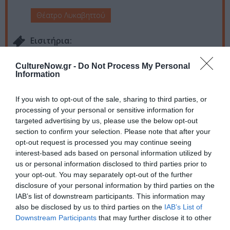
Θέατρο Λυκαβηττού
Eισιτήρια:
Γενική είσοδος: 20€ | Ταμείο: 23€
CultureNow.gr -
Do Not Process My Personal
Information
Πληροφορίες / Κρατήσεις:
cultureisathens.gr
If you wish to opt-out of the sale, sharing to third parties, or
processing of your personal or sensitive information for
targeted advertising by us, please use the below opt-out
Ακολουθήστε το Culturenow.gr στο
Google News
και
section to confirm your selection. Please note that after your
μάθετε πρώτοι όλες τις ειδήσεις
opt-out request is processed you may continue seeing
interest-based ads based on personal information utilized by
Δείτε όλα τα
τελευταία νέα
για την Τέχνη και τον
us or personal information disclosed to third parties prior to
Πολιτισμό στο
Culturenow.gr
your opt-out. You may separately opt-out of the further
disclosure of your personal information by third parties on the
IAB’s list of downstream participants. This information may
Νέοι Διαγωνισμοί
❯
also be disclosed by us to third parties on the
IAB’s List of
Downstream Participants
that may further disclose it to other
Tags
third parties.