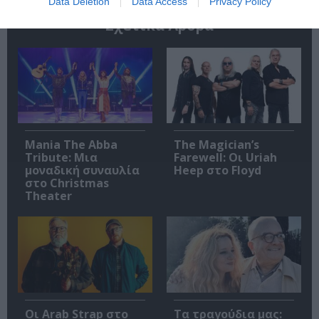
Data Deletion
Data Access
Privacy Policy
Σχετικά Άρθρα
Mania The Abba
The Magician’s
Tribute: Μια
Farewell: Οι Uriah
μοναδική συναυλία
Heep στο Floyd
στο Christmas
Theater
Οι Arab Strap στο
Τα τραγούδια μας: