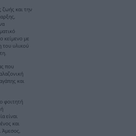
ς ζωής και την
παρξης,
να
αματικό
ο κείμενο με
η του υλικού
τη.
ας που
 αλαζονική
αγάπης και
ο φοιτητή
 ή
ία είναι
ένος και
. Άμεσος,