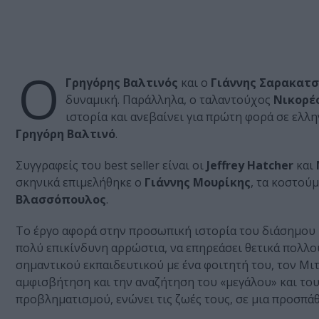
Ο
Γρηγόρης
Βαλτινός
και ο
Γιάννης
Σαρακατσ
δυναμική. Παράλληλα, ο ταλαντούχος
Νικορέ
ιστορία και ανεβαίνει για πρώτη φορά σε ελλη
Γρηγόρη
Βαλτινό
.
Συγγραφείς του best seller είναι οι
Jeffrey
Hatcher
και
σκηνικά επιμελήθηκε ο
Γιάννης
Μουρίκης
, τα κοστού
Βλασσόπουλος
.
Το έργο αφορά στην προσωπική ιστορία του διάσημου 
πολύ επικίνδυνη αρρώστια, να επηρεάσει θετικά πολλ
σημαντικού εκπαιδευτικού με ένα φοιτητή του, τον Μιτ
αμφισβήτηση και την αναζήτηση του «μεγάλου» και το
προβληματισμού, ενώνει τις ζωές τους, σε μια προσπά