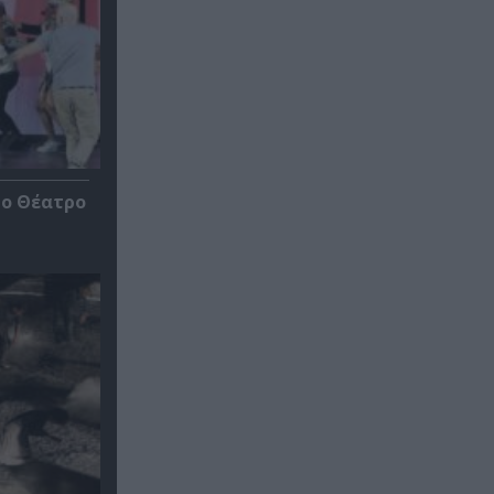
το Θέατρο