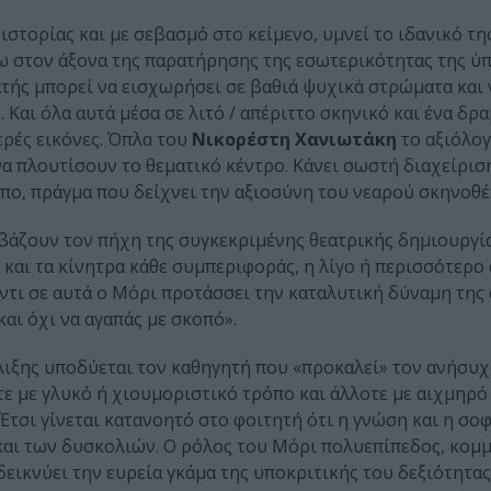
στορίας και με σεβασμό στο κείμενο, υμνεί το ιδανικό τη
ω στον άξονα της παρατήρησης της εσωτερικότητας της ύ
εατής μπορεί να εισχωρήσει σε βαθιά ψυχικά στρώματα και 
Και όλα αυτά μέσα σε λιτό / απέριττο σκηνικό και ένα δρ
ερές εικόνες. Όπλα του
Νικορέστη
Χανιωτάκη
το αξιόλογ
να πλουτίσουν το θεματικό κέντρο. Κάνει σωστή διαχείρισ
όπο, πράγμα που δείχνει την αξιοσύνη του νεαρού σκηνοθέ
βάζουν τον πήχη της συγκεκριμένης θεατρικής δημιουργί
 και τα κίνητρα κάθε συμπεριφοράς, η λίγο ή περισσότερο
ντι σε αυτά ο Μόρι προτάσσει την καταλυτική δύναμη της 
και όχι να αγαπάς με σκοπό».
ιξης υποδύεται τον καθηγητή που «προκαλεί» τον ανήσυχ
τε με γλυκό ή χιουμοριστικό τρόπο και άλλοτε με αιχμηρό
τσι γίνεται κατανοητό στο φοιτητή ότι η γνώση και η σοφ
αι των δυσκολιών. Ο ρόλος του Μόρι πολυεπίπεδος, κομμ
ικνύει την ευρεία γκάμα της υποκριτικής του δεξιότητας