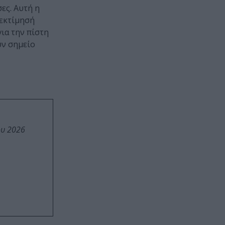
ες. Αυτή η
οεκτίμησή
ια την πίστη
υν σημείο
ου 2026