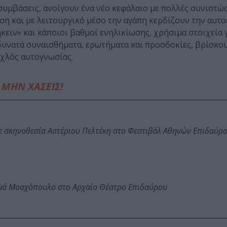
συμβάσεις, ανοίγουν ένα νέο κεφάλαιο με πολλές συνιστώσ
ωση και με λειτουργικό μέσο την αγάπη κερδίζουν την αυτ
κειν» και κάποιοι βαθμοί ενηλικίωσης, χρήσιμα στοιχεία γ
 δυνατά συναισθήματα, ερωτήματα και προσδοκίες, βρίσκο
οχλός αυτογνωσίας.
ΜΗΝ ΧΑΣΕΙΣ!
ε σκηνοθεσία Αστέριου Πελτέκη στο Φεστιβάλ Αθηνών Επιδαύρ
ωμά Μοσχόπουλο στο Αρχαίο Θέατρο Επιδαύρου