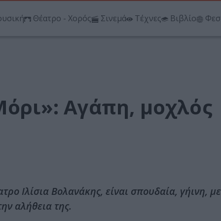
υσική
Θέατρο - Χορός
Σινεμά
Τέχνες
Βιβλίο
Φεσ
Μόρι»: Αγάπη, μοχλός
τρο Ιλίσια Βολανάκης, είναι σπουδαία, γήινη, 
ην αλήθεια της.