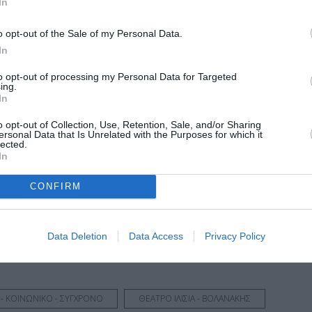
In
μία «συνάντηση» με πλούσιο δούναι και λαβείν και από τ
 αλλά καθόλα αυθόρμητη και ουσιαστική ψυχοθεραπευτική 
o opt-out of the Sale of my Personal Data.
 και ωριμότητας.Ένα θεατρικό πείραμα ανίχνευσης του τό
In
ρονος πολίτης για να δικαιώσει και τον όρο Άνθρωπος.
to opt-out of processing my Personal Data for Targeted
ing.
In
o opt-out of Collection, Use, Retention, Sale, and/or Sharing
ersonal Data that Is Unrelated with the Purposes for which it
lected.
In
μάθετε πρώτοι όλες τις ειδήσεις
CONFIRM
ολιτισμό στο
Culturenow.gr
r
Δες
Data Deletion
Data Access
Privacy Policy
- ΚΟΙΝΩΝΙΚΟ - ΣΥΓΧΡΟΝΟ
ΘΕΑΤΡΟ ΙΛΙΣΙΑ - ΒΟΛΑΝΑΚΗΣ