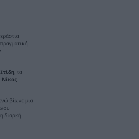
τεράστια
 πραγματική
ν
ϊτίδη
, τα
ο
Νίκος
ενώ βίωνε μια
άνου
τη διαρκή