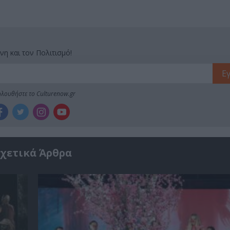
νη και τον Πολιτισμό!
λουθήστε το Culturenow.gr
χετικά Άρθρα