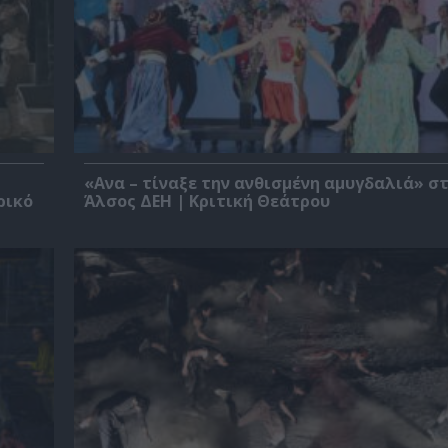
«Ανα – τίναξε την ανθισμένη αμυγδαλιά» σ
ρικό
Άλσος ΔΕΗ | Κριτική Θεάτρου