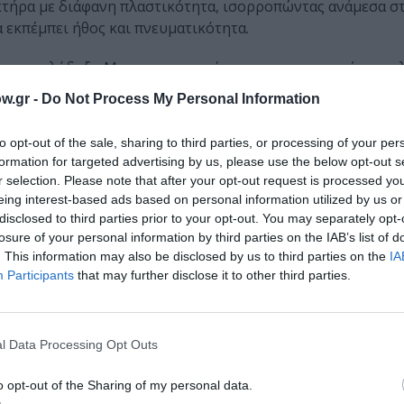
ακτήρα με διάφανη πλαστικότητα, ισορροπώντας ανάμεσα σ
 εκπέμπει ήθος και πνευματικότητα.
ος τον φιλόδοξο Μιτς που αναπτύσσει στο πανεπιστήμιο φι
οιράζονται απόψεις και όνειρα και τον θεωρεί κατά κάπο
w.gr -
Do Not Process My Personal Information
ισμό όλες τις συναισθηματικές κλιμακώσεις / μεταπτώσεις
to opt-out of the sale, sharing to third parties, or processing of your per
formation for targeted advertising by us, please use the below opt-out s
ρα πετυχημένη, καθώς υποστηρίζουν το δραματουργικό βάθ
r selection. Please note that after your opt-out request is processed y
ν με απίστευτη ροή τη λάμψη της συνεργασίας τους, στο κ
eing interest-based ads based on personal information utilized by us or
τσι ώστε η αλληλοκατανόηση και το ειλικρινές μοίρασμα τ
disclosed to third parties prior to your opt-out. You may separately opt-
 που ξεπερνά το φόβο και την οδύνη του θανάτου, εξασφ
losure of your personal information by third parties on the IAB’s list of
. This information may also be disclosed by us to third parties on the
IA
 τον Μόρι.
Participants
that may further disclose it to other third parties.
ς / καθαρότητας στις διαπροσωπικές επαφές και η σχέση τ
ια του χρόνου» ( Morris Schwartz). Αλλά και ο Μιτς αντιλα
ευκαιρία να μεγαλώνεις μέσα σε πράγματα και ανθρώπους πο
l Data Processing Opt Outs
: «Ανάμεσα στην αγκαλιά και σε κάτι άλλο, να διαλέγεις π
o opt-out of the Sharing of my personal data.