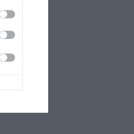
ις δύο
διαδικασία,
σο
 εδώ!
❯