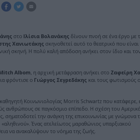
άνης
στο
Ιλίσια
Βολανάκης
δίνουν πνοή σε ένα έργο με 
στης
Χανιωτάκης
σκηνοθετεί αυτό το θεατρικό που είναι
νική σκηνή. Η πολύ καλή απόδοση ανήκει στον ίδιο και το
Mitch
Albom
, η αρχική μετάφραση ανήκει στο
Ζαφείρη
Χα
μια φρόντισε ο
Γιώργος
Σεγρεδάκης
και τους φωτισμούς 
καθηγητή Κοινωνιολογίας Morris Schwartz που κατάφερε, 
ούς ανθρώπους σε παγκόσμιο επίπεδο. Η σχέση του Αμερικ
ς, σηματοδοτεί την ανάγκη της επικοινωνίας με γνώμονα 
υ «αληθινού». Ένας ατελείωτος μαραθώνιος υπαρξιακού
θεια να ανακαλύψουν το νόημα της ζωής.