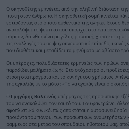
Ο σκηνοθέτης εμπνέεται από την αληθινή διάσταση της ι
πίστη στον άνθρωπο. Η σκηνοθετική δομή κινείται πάν
εστιάζοντας στο όποιο αυθεντικό της ανήκει. Έτσι ο θ
ανακαλύψει το ψεύτικο που υπάρχει στο «επιφανειακό». 
σύμπαν, διανθισμένο με γέλιο, μουσική, χορό και τρυφ
τις εναλλαγές του σε ψυχοπνευματικό επίπεδο, ικανές 
που διαθέτει και μεταδίδει τα μηνύματα με αβίαστο τρ
Οι υπέροχες, πολυδιάστατες ερμηνείες των ηρώων ανε
παραδίδει μαθήματα ζωής. Στο στόχαστρο οι προθέσεις
στάση στα πράγματα και το κυνήγι του χρήματος. Απένα
της αγκαλιάς με το μότο : «Το να αγαπάς είναι ο σκοπός 
Ο
Γρηγόρης
Βαλτινός
υπέρμαχος της προσωπικής εξέλ
του να ανακαλύψει τον εαυτό του. Του φανερώνει άλλο
αφοπλιστικά κυνικό, πώς αποκτάται η αυτοσυνειδησία. Έ
προϊόντα του πόνου, των προσωπικών αναμετρήσεων κ
ραμμένος στα μέτρα του σπουδαίου ηθοποιού μας, αποδε