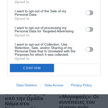
Opted In
To δείπνο
μυστηρίου
I want to opt-out of the Sale of my
«Hotel» από την
Personal Data.
ομάδα Βρες τον
Opted In
Δολοφόνο
I want to opt-out of processing my
έρχεται στο El
Personal Data for Targeted Advertising.
Convento del
Opted In
Arte
I want to opt-out of Collection, Use,
ΘΕΑΤΡΟ - ΧΟΡΟΣ / ΑΡΘΡΑ
Retention, Sale, and/or Sharing of my
Personal Data that Is Unrelated with the
Γιάννης
Purposes for which it was collected.
Σαρακατσάνης:
Opted In
Οι κοσμοθεωρίες
των
CONFIRM
“Λαντζέρηδων”
ΘΕΑΤΡΟ - ΧΟΡΟΣ / ΝΕΑ
ΘΕΑΤΡΟ - ΧΟΡΟΣ / ΚΡΙΤΙΚΕΣ -
Data Deletion
Data Access
Privacy Policy
REVIEWS
Οι Λαντζέρηδες,
«Μυγοφαές»: Οι
από την Ομάδα
συνέπειες του
Νάμα στο
ρίσκου ενός