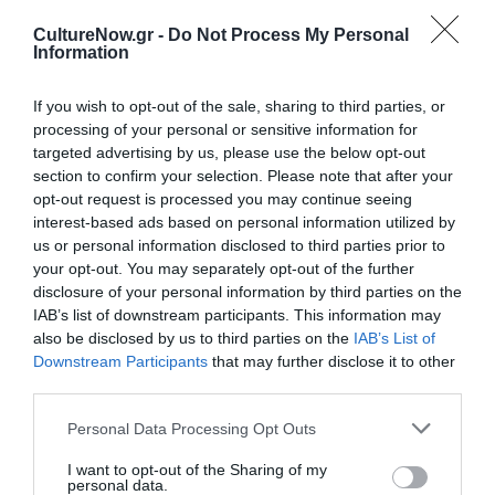
CultureNow.gr -
Do Not Process My Personal
ΣΙΝΕΜΑ / ΝΕΑ
Information
30 χρόνια Μεγάρο
Μουσικής
If you wish to opt-out of the sale, sharing to third parties, or
Αθηνών σε μια
processing of your personal or sensitive information for
ταινία μικρού
targeted advertising by us, please use the below opt-out
μήκους
section to confirm your selection. Please note that after your
opt-out request is processed you may continue seeing
interest-based ads based on personal information utilized by
us or personal information disclosed to third parties prior to
ΘΕΑΤΡΟ - ΧΟΡΟΣ / ΝΕΑ
your opt-out. You may separately opt-out of the further
disclosure of your personal information by third parties on the
Κάθε Τρίτη με
IAB’s list of downstream participants. This information may
τον Μόρι, των
also be disclosed by us to third parties on the
IAB’s List of
Jeffrey Hatcher &
Downstream Participants
that may further disclose it to other
Mitch Albom στο
third parties.
Θέατρο
Αριστοτέλειον
Personal Data Processing Opt Outs
I want to opt-out of the Sharing of my
ΘΕΑΤΡΟ - ΧΟΡΟΣ / ΝΕΑ
personal data.