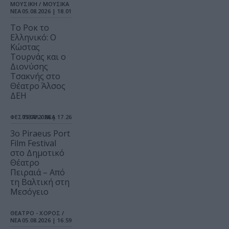
ΜΟΥΣΙΚΗ / ΜΟΥΣΙΚΑ
ΝΕΑ
05.08.2026 | 18.01
Το Ροκ το
Ελληνικό: Ο
Κώστας
Τουρνάς και ο
Διονύσης
Τσακνής στο
Θέατρο Άλσος
ΔΕΗ
ΦΕΣΤΙΒΑΛ / ΝΕΑ
05.08.2026 | 17.26
3o Piraeus Port
Film Festival
στο Δημοτικό
Θέατρο
Πειραιά – Από
τη Βαλτική στη
Μεσόγειο
ΘΕΑΤΡΟ - ΧΟΡΟΣ /
ΝΕΑ
05.08.2026 | 16.59