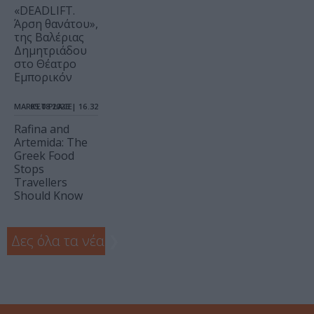
«DEADLIFT.
Άρση θανάτου»,
της Βαλέριας
Δημητριάδου
στο Θέατρο
Εμπορικόν
MARKET PLACE
05.08.2026 | 16.32
Rafina and
Artemida: The
Greek Food
Stops
Travellers
Should Know
Δες όλα τα νέα
❯