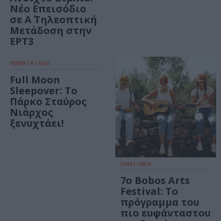
Νέο Επεισόδιο
σε Α΄ Τηλεοπτική
Μετάδοση στην
ΕΡΤ3
ΘΕΜΑΤΑ / ΝΕΑ
Full Moon
Sleepover: Το
Πάρκο Σταύρος
Νιάρχος
ξενυχτάει!
ΠΑΙΔΙ / ΝΕΑ
7o Bobos Arts
Festival: Το
πρόγραμμα του
πιο ευφάνταστου