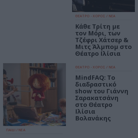
ΘΕΑΤΡΟ - ΧΟΡΟΣ / ΝΕΑ
Κάθε Τρίτη με
τον Μόρι, των
Τζέφρι Χάτσερ &
Μιτς Άλμπομ στο
Θέατρο Ιλίσια
ΘΕΑΤΡΟ - ΧΟΡΟΣ / ΝΕΑ
MindFAQ: Το
διαδραστικό
show του Γιάννη
Σαρακατσάνη
στο Θέατρο
Ιλίσια
Βολανάκης
ΠΑΙΔΙ / ΝΕΑ