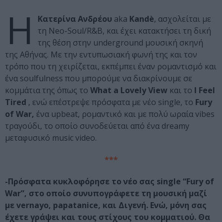
Η
Κατερίνα Ανδρέου
aka
Kandè
, ασχολείται με
τη Neo-Soul/R&B, και έχει κατακτήσει τη δική
της θέση στην underground μουσική σκηνή
της Αθήνας. Με την εντυπωσιακή φωνή της και τον
τρόπο που τη χειρίζεται, εκπέμπει έναν ρομαντισμό και
ένα soulfulness που μπορούμε να διακρίνουμε σε
κομμάτια της όπως το
What a Lovely View
και το
Ι Feel
Tired
, ενώ επέστρεψε πρόσφατα με νέο single, το
Fury
of War,
ένα upbeat, ρομαντικό και με πολύ ωραία vibes
τραγούδι, το οποίο συνοδεύεται από ένα dreamy
μεταφυσικό music video.
***
-Πρόσφατα κυκλοφόρησε το νέο σας single “Fury of
War”, στο οποίο συνυπογράφετε τη μουσική μαζί
με vernayo, papatanice, και Διγενή. Ενώ, μόνη σας
έχετε γράψει και τους στίχους του κομματιού. Θα