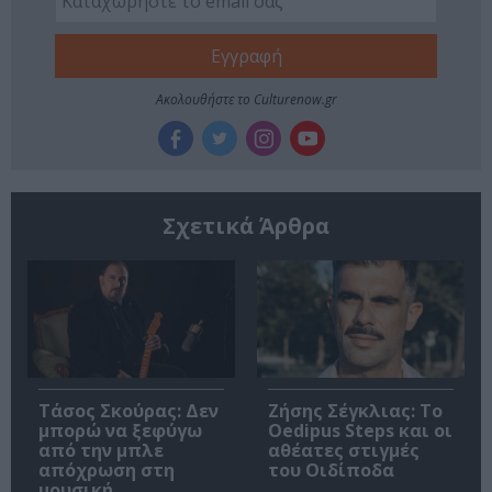
Ακολουθήστε το Culturenow.gr
Σχετικά Άρθρα
Τάσος Σκούρας: Δεν
Ζήσης Σέγκλιας: Το
μπορώ να ξεφύγω
Oedipus Steps και οι
από την μπλε
αθέατες στιγμές
απόχρωση στη
του Οιδίποδα
μουσική…