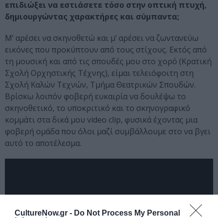
επιδιώξει να εστιάσετε τόσο στην οπτική πτυχή,
δημιουργώντας χαρακτήρες και σύμπαντα;
Μ’ αρέσει να σκηνοθετώ και μ’ αρέσει να ζωντανεύω
εικόνες που προκύπτουν από τους στίχους. Εκτός από
τη μουσική και από τις σπουδές μου στο χορό (Κρατική
Σχολή Ορχηστικής Τέχνης), είμαι τελειόφοιτη στη
Σχολή Καλών Τεχνών, Τμήμα Θεατρικών Σπουδών.
Βρίσκω λοιπόν φοβερή ευκαιρία να δουλέψω το
σκηνοθετικό, το υποκριτικό και το σκηνογραφικό
κομμάτι στα δικά μου video clip, φυσικά έχοντας μια
φοβερή ομάδα που όλοι μαζί συμβάλλουμε στο να βγει
αυτό το αποτέλεσμα.
CultureNow.gr -
Do Not Process My Personal