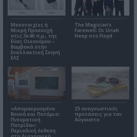
Μεσοτοιχίες ή
The Magician’s
Μικρή Προσευχή
Farewell: Οι Uriah
στις 3κ46 π.μ., της
Heep στο Floyd
Εύας Οικονόμου –
Βαμβακά στην
Εναλλακτική Σκηνή
ΕΛΣ
«Απομακρυσμένα
25 αναγνωστικές
Βουνά και Ποτάμια:
προτάσεις για τον
Πνευματική
Αύγουστο
Πατρίδα»:
Περιοδική έκθεση
στο Διαχρονικό