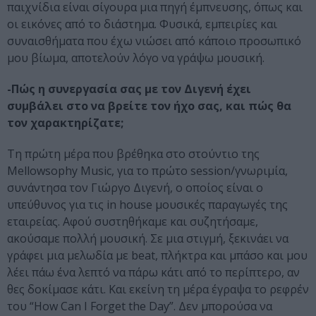
παιχνίδια είναι σίγουρα μια πηγή έμπνευσης, όπως και
οι εικόνες από το διάστημα. Φυσικά, εμπειρίες και
συναισθήματα που έχω νιώσει από κάποιο προσωπικό
μου βίωμα, αποτελούν λόγο να γράψω μουσική.
-Πώς η συνεργασία σας με τον Διγενή έχει
συμβάλει στο να βρείτε τον ήχο σας, και πώς θα
τον χαρακτηρίζατε;
Τη πρώτη μέρα που βρέθηκα στο στούντιο της
Mellowsophy Music, για το πρώτο session/γνωριμία,
συνάντησα τον Γιώργο Διγενή, ο οποίος είναι ο
υπεύθυνος για τις in house μουσικές παραγωγές της
εταιρείας. Αφού συστηθήκαμε και συζητήσαμε,
ακούσαμε πολλή μουσική. Σε μια στιγμή, ξεκινάει να
γράφει μια μελωδία με beat, πλήκτρα και μπάσο και μου
λέει πάω ένα λεπτό να πάρω κάτι από το περίπτερο, αν
θες δοκίμασε κάτι. Και εκείνη τη μέρα έγραψα το ρεφρέν
του “How Can I Forget the Day”. Δεν μπορούσα να