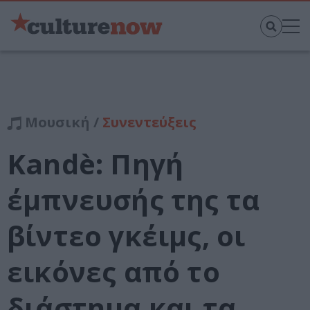
Μουσική /
Συνεντεύξεις
Kandè: Πηγή
έμπνευσής της τα
βίντεο γκέιμς, οι
εικόνες από το
διάστημα και τα