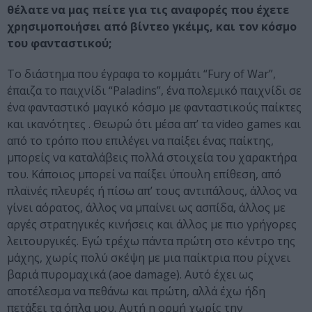
θέλατε να μας πείτε για τις αναφορές που έχετε
χρησιμοποιήσει από βίντεο γκέιμς, και τον κόσμο
του φανταστικού;
Το διάστημα που έγραφα το κομμάτι “Fury of War”,
έπαιζα το παιχνίδι “Paladins”, ένα πολεμικό παιχνίδι σε
ένα φανταστικό μαγικό κόσμο με φανταστικούς παίκτες
και ικανότητες . Θεωρώ ότι μέσα απ’ τα video games και
από το τρόπο που επιλέγει να παίξει ένας παίκτης,
μπορείς να καταλάβεις πολλά στοιχεία του χαρακτήρα
του. Κάποιος μπορεί να παίξει ύπουλη επίθεση, από
πλαϊνές πλευρές ή πίσω απ’ τους αντιπάλους, άλλος να
γίνει αόρατος, άλλος να μπαίνει ως ασπίδα, άλλος με
αργές στρατηγικές κινήσεις και άλλος με πιο γρήγορες
λειτουργικές. Εγώ τρέχω πάντα πρώτη στο κέντρο της
μάχης, χωρίς πολύ σκέψη με μια παίκτρια που ρίχνει
βαριά πυρομαχικά (aoe damage). Αυτό έχει ως
αποτέλεσμα να πεθάνω και πρώτη, αλλά έχω ήδη
πετάξει τα όπλα μου. Αυτή η ορμή χωρίς την