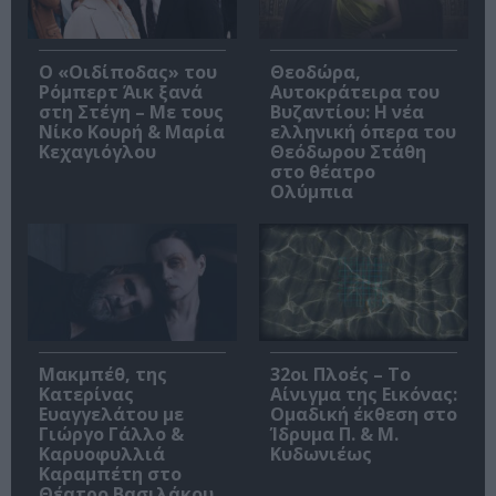
O «Οιδίποδας» του
Θεοδώρα,
Ρόμπερτ Άικ ξανά
Αυτοκράτειρα του
στη Στέγη – Με τους
Βυζαντίου: Η νέα
Νίκο Κουρή & Μαρία
ελληνική όπερα του
Κεχαγιόγλου
Θεόδωρου Στάθη
στο θέατρο
Ολύμπια
Μακμπέθ, της
32οι Πλοές – Το
Κατερίνας
Αίνιγμα της Εικόνας:
Ευαγγελάτου με
Ομαδική έκθεση στο
Γιώργο Γάλλο &
Ίδρυμα Π. & Μ.
Καρυοφυλλιά
Κυδωνιέως
Καραμπέτη στο
Θέατρο Βασιλάκου