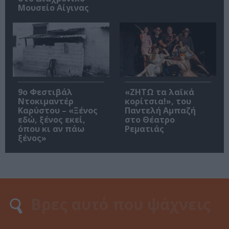
Μουσείο Αίγινας
9ο Φεστιβάλ
«ΖΗΤΩ τα λαϊκά
Ντοκιμαντέρ
κορίτσια!», του
Καρύστου – «Ξένος
Παντελή Αμπαζή
εδώ, ξένος εκεί,
στο Θέατρο
όπου κι αν πάω
Ρεματιάς
ξένος»