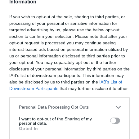
Information
If you wish to opt-out of the sale, sharing to third parties, or
processing of your personal or sensitive information for
targeted advertising by us, please use the below opt-out
section to confirm your selection. Please note that after your
opt-out request is processed you may continue seeing
-Ποια στιγμή ξεχωρίζετε από όταν βρεθήκατε στη
interest-based ads based on personal information utilized by
σκηνή του Release Athens 2023;
us or personal information disclosed to third parties prior to
your opt-out. You may separately opt-out of the further
Στην αρχή του live, βρισκόμουν για λίγα λεπτά στο
disclosure of your personal information by third parties on the
πλαϊνό μέρος της σκηνής μέχρι να τελειώσει το
IAB’s list of downstream participants. This information may
also be disclosed by us to third parties on the
IAB’s List of
εισαγωγικό αυτοσχεδιαστικό μουσικό μέρος.
Downstream Participants
that may further disclose it to other
Παρατηρούσα λοιπόν τα παιδιά από την άκρη, χωρίς να
third parties.
βλέπω τι αντικρίζουν μπροστά τους. Αφού έφτασε η
ώρα να βγω στη σκηνή, βλέπω τόσο κόσμο να
Personal Data Processing Opt Outs
χειροκροτά και να σκορπά ζεστά συναισθήματα. Εκείνη
I want to opt-out of the Sharing of my
τη στιγμή άρχισε η καρδιά μου να χτυπάει δυνατά και
personal data.
να μου κόβεται η ανάσα. Κοίταξα τα παιδιά γύρω μου
Opted In
και τους είδα χαμογελαστούς και να γκρουβάρουν με τη