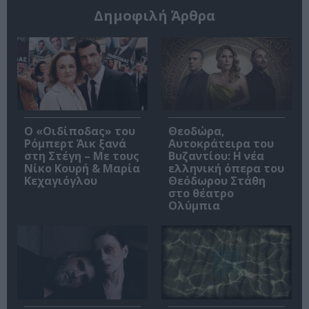
Δημοφιλή Άρθρα
O «Οιδίποδας» του
Θεοδώρα,
Ρόμπερτ Άικ ξανά
Αυτοκράτειρα του
στη Στέγη – Με τους
Βυζαντίου: Η νέα
Νίκο Κουρή & Μαρία
ελληνική όπερα του
Κεχαγιόγλου
Θεόδωρου Στάθη
στο θέατρο
Ολύμπια