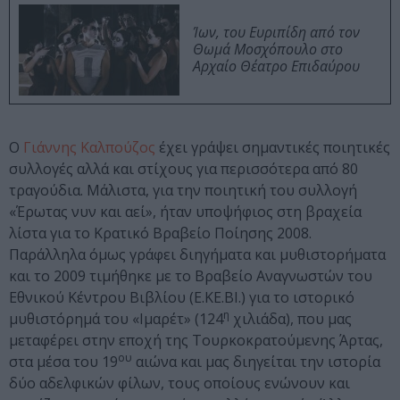
Ίων, του Ευριπίδη από τον
Θωμά Μοσχόπουλο στο
Αρχαίο Θέατρο Επιδαύρου
Ο
Γιάννης Καλπούζος
έχει γράψει σημαντικές ποιητικές
συλλογές αλλά και στίχους για περισσότερα από 80
τραγούδια. Μάλιστα, για την ποιητική του συλλογή
«Έρωτας νυν και αεί», ήταν υποψήφιος στη βραχεία
λίστα για το Κρατικό Βραβείο Ποίησης 2008.
Παράλληλα όμως γράφει διηγήματα και μυθιστορήματα
και το 2009 τιμήθηκε με το Βραβείο Αναγνωστών του
Εθνικού Κέντρου Βιβλίου (Ε.ΚΕ.ΒΙ.) για το ιστορικό
η
μυθιστόρημά του «Ιμαρέτ» (124
χιλιάδα), που μας
μεταφέρει στην εποχή της Τουρκοκρατούμενης Άρτας,
ου
στα μέσα του 19
αιώνα και μας διηγείται την ιστορία
δύο αδελφικών φίλων, τους οποίους ενώνουν και