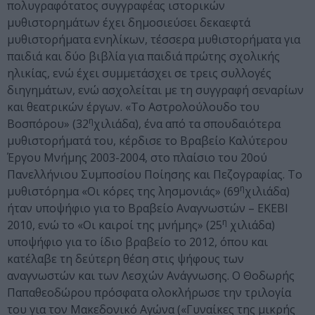
πολυγραφότατος συγγραφέας ιστορικών
μυθιστορημάτων έχει δημοσιεύσει δεκαεφτά
μυθιστορήματα ενηλίκων, τέσσερα μυθιστορήματα για
παιδιά και δύο βιβλία για παιδιά πρώτης σχολικής
ηλικίας, ενώ έχει συμμετάσχει σε τρεις συλλογές
διηγημάτων, ενώ ασχολείται με τη συγγραφή σεναρίων
και θεατρικών έργων. «Το Αστρολούλουδο του
η
Βοσπόρου» (32
χιλιάδα), ένα από τα σπουδαιότερα
μυθιστορήματά του, κέρδισε το Βραβείο Καλύτερου
Έργου Μνήμης 2003-2004, στο πλαίσιο του 20ού
Πανελλήνιου Συμποσίου Ποίησης και Πεζογραφίας. Το
η
μυθιστόρημα «Οι κόρες της λησμονιάς» (69
χιλιάδα)
ήταν υποψήφιο για το Βραβείο Αναγνωστών – ΕΚΕΒΙ
η
2010, ενώ το «Οι καιροί της μνήμης» (25
χιλιάδα)
υποψήφιο για το ίδιο βραβείο το 2012, όπου και
κατέλαβε τη δεύτερη θέση στις ψήφους των
αναγνωστών και των Λεσχών Ανάγνωσης. Ο Θοδωρής
Παπαθεοδώρου πρόσφατα ολοκλήρωσε την τριλογία
του για τον Μακεδονικό Αγώνα («Γυναίκες της μικρής