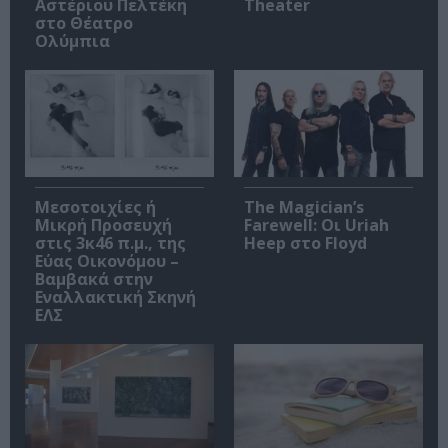
Αστέριου Πελτέκη
Theater
στο Θέατρο
Ολύμπια
Μεσοτοιχίες ή
The Magician’s
Μικρή Προσευχή
Farewell: Οι Uriah
στις 3κ46 π.μ., της
Heep στο Floyd
Εύας Οικονόμου –
Βαμβακά στην
Εναλλακτική Σκηνή
ΕΛΣ