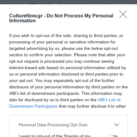
η
πατρίδας» 33
χιλιάδα, «Λιανοκέρια της μικρής
πατρίδας» και «Συναξάρια της μικρής πατρίδας»
CultureNow.gr -
Do Not Process My Personal
η
20
χιλιάδα) και ασχολήθηκε με τον Αγώνα του 1821.
Information
Κυκλοφορούν ήδη δύο βιβλία, το «Άγιο Αίμα» και οι
«Άγιες Ψυχές», που και τα δύο μιλούν για τον
If you wish to opt-out of the sale, sharing to third parties, or
απελπισμένο πόθο των σκλαβωμένων Ελλήνων για την
processing of your personal or sensitive information for
Ελευθερία τους, για το πώς δεν φοβήθηκαν το μαρτύριο
targeted advertising by us, please use the below opt-out
section to confirm your selection. Please note that after your
και τις θυσίες για να γίνει αυτό το όνειρο
opt-out request is processed you may continue seeing
πραγματικότητα,
ενώ τον Δεκέμβριο αναμένουμε με
interest-based ads based on personal information utilized by
ο
ανυπομονησία το 3
μυθιστόρημα που κλείνει τη
us or personal information disclosed to third parties prior to
σειρά
της επανάστασης του ’21 με τίτλο «Άγια
your opt-out. You may separately opt-out of the further
Λευτεριά»
disclosure of your personal information by third parties on the
IAB’s list of downstream participants. This information may
also be disclosed by us to third parties on the
IAB’s List of
#3
Στέφανος Δάνδολος:
Από τους μεγάλους
Downstream Participants
that may further disclose it to other
έρωτες των αρχών του 20ού αιώνα στη «Δίκη» του
third parties.
Χριστού
Personal Data Processing Opt Outs
Σε ηλικία μόλις 26 ετών ο
Στέφανος Δάνδολος
είχε ήδη
I want to opt-out of the Sharing of my