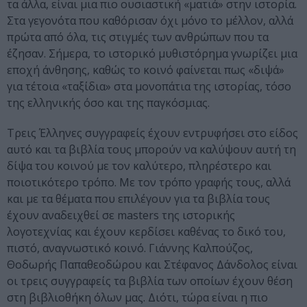
τα άλλα, είναι μια πιο ουσιαστική «ματιά» στην ιστορία.
Στα γεγονότα που καθόρισαν όχι μόνο το μέλλον, αλλά
πρώτα από όλα, τις στιγμές των ανθρώπων που τα
έζησαν. Σήμερα, το ιστορικό μυθιστόρημα γνωρίζει μια
εποχή άνθησης, καθώς το κοινό φαίνεται πως «διψά»
για τέτοια «ταξίδια» στα μονοπάτια της ιστορίας, τόσο
της ελληνικής όσο και της παγκόσμιας.
Τρεις Έλληνες συγγραφείς έχουν εντρυφήσει στο είδος
αυτό και τα βιβλία τους μπορούν να καλύψουν αυτή τη
δίψα του κοινού με τον καλύτερο, πληρέστερο και
ποιοτικότερο τρόπο. Με τον τρόπο γραφής τους, αλλά
και με τα θέματα που επιλέγουν για τα βιβλία τους
έχουν αναδειχθεί σε masters της ιστορικής
λογοτεχνίας και έχουν κερδίσει καθένας το δικό του,
πιστό, αναγνωστικό κοινό. Γιάννης Καλπούζος,
Θοδωρής Παπαθεοδώρου και Στέφανος Δάνδολος είναι
οι τρεις συγγραφείς τα βιβλία των οποίων έχουν θέση
στη βιβλιοθήκη όλων μας. Διότι, τώρα είναι η πιο