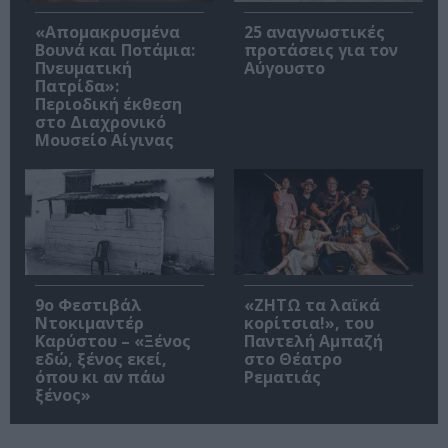
«Απομακρυσμένα
25 αναγνωστικές
Βουνά και Ποτάμια:
προτάσεις για τον
Πνευματική
Αύγουστο
Πατρίδα»:
Περιοδική έκθεση
στο Διαχρονικό
Μουσείο Αίγινας
9ο Φεστιβάλ
«ΖΗΤΩ τα λαϊκά
Ντοκιμαντέρ
κορίτσια!», του
Καρύστου – «Ξένος
Παντελή Αμπαζή
εδώ, ξένος εκεί,
στο Θέατρο
όπου κι αν πάω
Ρεματιάς
ξένος»