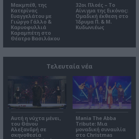
Μακμπέθ, της
32οι Πλοές – Το
Κατερίνας
Αίνιγμα της Εικόνας:
Ευαγγελάτου με
Ομαδική έκθεση στο
Γιώργο Γάλλο &
Ίδρυμα Π. & Μ.
Καρυοφυλλιά
Κυδωνιέως
Καραμπέτη στο
Θέατρο Βασιλάκου
Τελευταία νέα
Αυτή η νύχτα μένει,
Mania The Abba
του Θάνου
Tribute: Μια
Αλεξανδρή σε
μοναδική συναυλία
σκηνοθεσία
στο Christmas