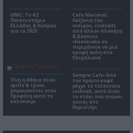
UNIC: Το #2
Cafe Nacional:
Πανεπιστήμιο
Λαζάνια του
Ελλάδας & Κύπρου
ονείρου, cocktails
για το 2025
από άλλον πλανήτη
& βάσκικο
cheesecake σε
περιμένουν σε μια
κρυφή αυλή στα
Πετράλωνα
Sempre Cafe: Από
Όλη η Αθήνα πίνει
τον πρώτο καφέ
spritz & τρώει
μέχρι το τελευταίο
μπρουσκέτες στον
cocktail, αυτό είναι
Προφήτη αυτό το
το στέκι που ενώνει
καλοκαίρι
γενιές στο
Περιστέρι