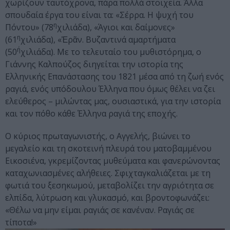
χωρίζουν ταυτόχρονα, πάρα πολλά στοιχεία. Άλλα
σπουδαία έργα του είναι τα: «Σέρρα. Η ψυχή του
η
Πόντου» (78
χιλιάδα), «Άγιοι και δαίμονες»
η
(61
χιλιάδα), «Ἐρᾶν. Βυζαντινά αμαρτήματα
ή
(50
χιλιάδα). Με το τελευταίο του μυθιστόρημα, ο
Γιάννης Καλπούζος διηγείται την ιστορία της
Ελληνικής Επανάστασης του 1821 μέσα από τη ζωή ενός
ραγιά, ενός υπόδουλου Έλληνα που όμως θέλει να ζει
ελεύθερος – μιλώντας μας, ουσιαστικά, για την ιστορία
και τον πόθο κάθε Έλληνα ραγιά της εποχής.
Ο κύριος πρωταγωνιστής, ο Αγγελής, βιώνει το
μεγαλείο και τη σκοτεινή πλευρά του ματοβαμμένου
Εικοσιένα, γκρεμίζοντας μυθεύματα και φανερώνοντας
καταχωνιασμένες αλήθειες. Σφιχταγκαλιάζεται με τη
φωτιά του ξεσηκωμού, μεταβολίζει την αγριότητα σε
ελπίδα, λύτρωση και γλυκασμό, και βροντοφωνάζει:
«Θέλω να μην είμαι ραγιάς σε κανέναν. Ραγιάς σε
τίποτα!»