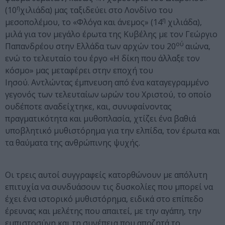
η
(10
χιλιάδα) μας ταξιδεύει στο Λονδίνο του
η
μεσοπολέμου, το «Φλόγα και άνεμος» (14
χιλιάδα),
μιλά για τον μεγάλο έρωτα της Κυβέλης με τον Γεώργιο
ού
Παπανδρέου στην Ελλάδα των αρχών του 20
αιώνα,
ενώ το τελευταίο του έργο «Η δίκη που άλλαξε τον
κόσμο» μας μεταφέρει στην εποχή του
Ιησού.
Αντλώντας έμπνευση από ένα καταγεγραμμένο
γεγονός των τελευταίων ωρών του Χριστού, το οποίο
ουδέποτε αναδείχτηκε, και, συνυφαίνοντας
πραγματικότητα και μυθοπλασία, χτίζει ένα βαθιά
υποβλητικό μυθιστόρημα για την ελπίδα, τον έρωτα και
τα θαύματα της ανθρώπινης ψυχής.
Οι τρεις αυτοί συγγραφείς κατορθώνουν με απόλυτη
επιτυχία να συνδυάσουν τις δυσκολίες που μπορεί να
έχει ένα ιστορικό μυθιστόρημα, ειδικά στο επίπεδο
έρευνας και μελέτης που απαιτεί, με την αγάπη, την
εμπιστοσύνη και τη συνέπεια που αποζητά το