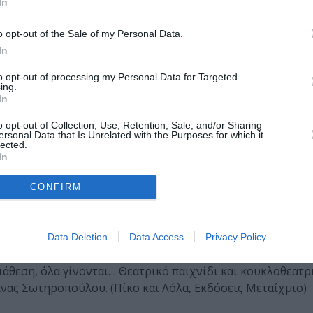
In
άνοντας παραγγελίες το ένα στο άλλο. Χρησιμοποιώντας την
υ. Κάθε σελιδοδείκτης θα είναι διακοσμημένος με αγαπημέ
o opt-out of the Sale of my Personal Data.
ι προστατευτικές ιδιότητες όπως έχει η ασημένια ζώνη στο
In
to opt-out of processing my Personal Data for Targeted
ing.
In
σωζόμενη καμινάδα της πρώην χυμοποιίας Κρόνος, τα παιδ
o opt-out of Collection, Use, Retention, Sale, and/or Sharing
ersonal Data that Is Unrelated with the Purposes for which it
μιάς και συζητούν για την επανάχρηση χώρων και κτηρίων.
lected.
In
α παλιά κτίρια, μέσα από τις ζωγραφιές τους ή τα κολλάζ, 
CONFIRM
Data Deletion
Data Access
Privacy Policy
όλα αποφασίζουν να πάνε μια εκδρομή, αλλά κάποιος απ’ τ
ιάθεση, όλα γίνονται… Θεατρικό παιχνίδι και κουκλοθεατρ
νας Σωτηροπούλου. (Πίκο και Λόλα, Εκδόσεις Μεταίχμιο)