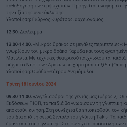
καθοδήγηση των εμψυχωτών. Προηγείται αναφορά στην 
την αξία της ανακύκλωσης.
Υλοποίηση: Γιώργος Κυράτσος, αρχειονόμος
12:30.
Διάλειμμα
13:00-14:00.
«Μικρός δράκος σε μεγάλες περιπέτειες»: Μ
γνωρίζουν τον μικρό δράκο Καρύδα και τους αγαπημέν
Ματίλντα. Με τεχνικές θεατρικού παιχνιδιού τα παιδιά
μέχρι το Νησί των Δράκων με χάρτη και πυξίδα. (Οι πε
Υλοποίηση: Ομάδα Θεάτρου Ανεμόμυλοι
Τρίτη 18 Ιουνίου 2024
09:30-11:00.
«Αγγελιαφόροι της γενιάς μας (μέρος 2): Ο
Εκδόσεων ΠΙΟΠ, τα παιδιά θα γνωρίσουν τη γλυπτική κ
αποκτούν κίνηση. Στη συνέχεια θα επισκεφθούν τον κήπ
του Δία από τη σειρά Σινιάλα του γλύπτη Takis. Τα παι
έμπνευσή του ο γλύπτης. Στη συνέχεια, αποστολή των π