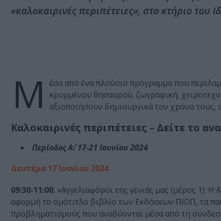
«καλοκαιρινές περιπέτειες», στο κτήριο του Ι
Μ
έσα από ένα πλούσιο πρόγραμμα που περιλαμ
κρυμμένου θησαυρού, ζωγραφική, χειροτεχνίε
αξιοποιήσουν δημιουργικά τον χρόνο τους, 
Καλοκαιρινές περιπέτειες – Δείτε το αν
Περίοδος Α΄: 17-21 Ιουνίου 2024
Δευτέρα 17 Ιουνίου 2024
09:30-11:00.
«Αγγελιαφόροι της γενιάς μας (μέρος 1): Η
αφορμή το ομότιτλο βιβλίο των Εκδόσεων ΠΙΟΠ, τα παι
προβληματισμούς που αναδύονται μέσα από τη σύνδεση 