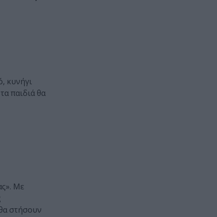
, κυνήγι
τα παιδιά θα
ας». Με
ς
 θα στήσουν