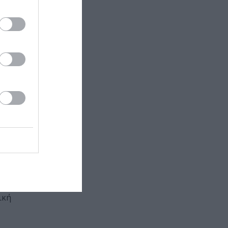
 έκτυπη
να σχέδια των
 βιβλίο.
ιά
 Τα παιδιά θα
έργα τα οποία
ους δυο δεν
ική