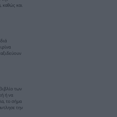
, καθώς και
ιδιά
ιρίνα
 ταξιδεύουν
 βιβλίο των
κή ή να
λα, το σήμα
άντλησε την