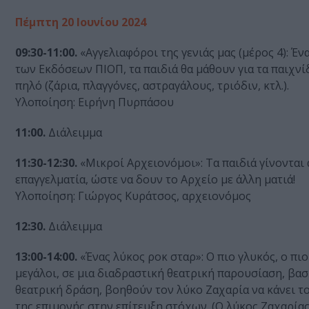
Πέμπτη 20 Ιουνίου 2024
09:30-11:00.
«Αγγελιαφόροι της γενιάς μας (μέρος 4): Έ
των Εκδόσεων ΠΙΟΠ, τα παιδιά θα μάθουν για τα παιχνί
πηλό (ζάρια, πλαγγόνες, αστραγάλους, τριόδιν, κτλ.).
Υλοποίηση: Ειρήνη Πυρπάσου
11:00.
Διάλειμμα
11:30-12:30.
«Μικροί Αρχειονόμοι»: Τα παιδιά γίνονται
επαγγελματία, ώστε να δουν το Αρχείο με άλλη ματιά!
Υλοποίηση: Γιώργος Κυράτσος, αρχειονόμος
12:30.
Διάλειμμα
13:00-14:00.
«Ένας λύκος ροκ σταρ»: Ο πιο γλυκός, ο πι
μεγάλοι, σε μια διαδραστική θεατρική παρουσίαση, βασ
θεατρική δράση, βοηθούν τον λύκο Ζαχαρία να κάνει το
της επιμονής στην επίτευξη στόχων. (Ο λύκος Ζαχαρίας