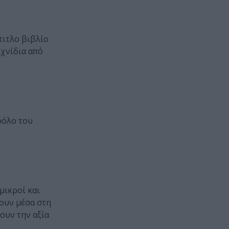
τιτλο βιβλίο
ιχνίδια από
ρόλο του
μικροί και
νουν μέσα στη
ουν την αξία