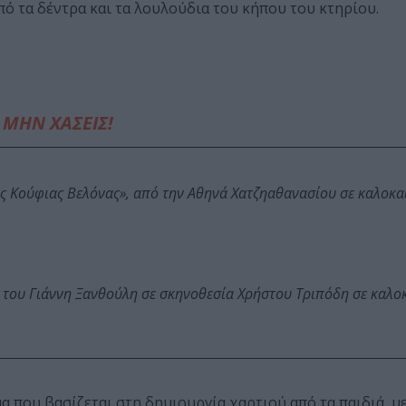
ό τα δέντρα και τα λουλούδια του κήπου του κτηρίου.
ΜΗΝ ΧΑΣΕΙΣ!
ης Κούφιας Βελόνας», από την Αθηνά Χατζηαθανασίου σε καλοκα
 του Γιάννη Ξανθούλη σε σκηνοθεσία Χρήστου Τριπόδη σε καλο
 που βασίζεται στη δημιουργία χαρτιού από τα παιδιά, μ