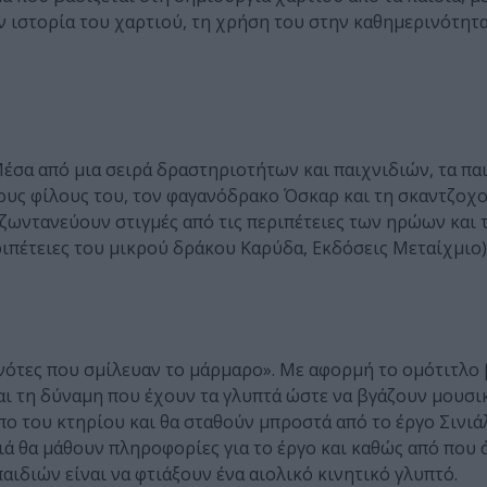
ιστορία του χαρτιού, τη χρήση του στην καθημερινότητα
έσα από μια σειρά δραστηριοτήτων και παιχνιδιών, τα πα
ους φίλους του, τον φαγανόδρακο Όσκαρ και τη σκαντζοχο
 ζωντανεύουν στιγμές από τις περιπέτειες των ηρώων και
ριπέτειες του μικρού δράκου Καρύδα, Εκδόσεις Μεταίχμιο)
ι νότες που σμίλευαν το μάρμαρο». Με αφορμή το ομότιτλο
αι τη δύναμη που έχουν τα γλυπτά ώστε να βγάζουν μουσι
ο του κτηρίου και θα σταθούν μπροστά από το έργο Σινιά
διά θα μάθουν πληροφορίες για το έργο και καθώς από που 
αιδιών είναι να φτιάξουν ένα αιολικό κινητικό γλυπτό.