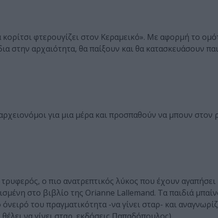
να κορίτσι φτερουγίζει στον Κεραμεικό». Με αφορμή το ομό
δια στην αρχαιότητα, θα παίξουν και θα κατασκευάσουν πα
 αρχειονόμοι για μια μέρα και προσπαθούν να μπουν στον 
ο τρυφερός, ο πιο ανατρεπτικός λύκος που έχουν αγαπήσει 
ισμένη στο βιβλίο της Orianne Lallemand. Τα παιδιά μπαί
 όνειρό του πραγματικότητα -να γίνει σταρ- και αναγνωρίζ
 θέλει να γίνει σταρ, εκδόσεις Παπαδόπουλος)