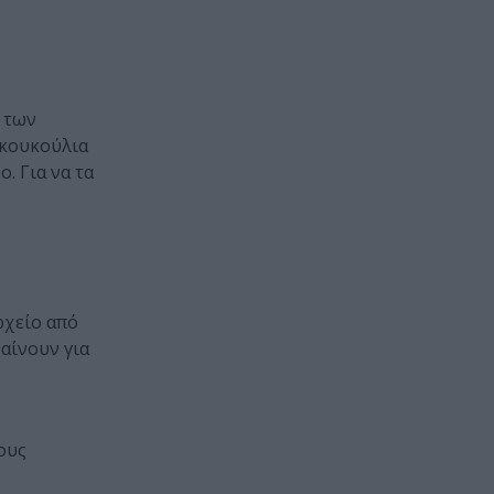
ο των
 κουκούλια
. Για να τα
ρχείο από
αίνουν για
ους