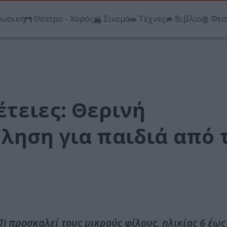
υσική
Θέατρο - Χορός
Σινεμά
Τέχνες
Βιβλίο
Φεσ
τειες: Θερινή
ληση για παιδιά από 
) προσκαλεί τους μικρούς φίλους, ηλικίας 6 έως 