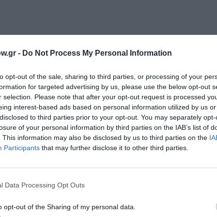
ί με τον χάρτη; Τι σήμαινε στα αρχαία ελληνικά και τι στα 
w.gr -
Do Not Process My Personal Information
ρτη με την παλιά τεχνοτροπία (βαμβάκι με ξυλομπογιές) κα
ε όλη την Ελλάδα.
to opt-out of the sale, sharing to third parties, or processing of your per
formation for targeted advertising by us, please use the below opt-out s
r selection. Please note that after your opt-out request is processed y
eing interest-based ads based on personal information utilized by us or
disclosed to third parties prior to your opt-out. You may separately opt-
ετέκτιβ της παγκόσμιας λογοτεχνίας είναι έξαλλοι με τον 
losure of your personal information by third parties on the IAB’s list of
άβουν δράση! Παιχνίδι και μυστήριο σε ένα διασκεδαστικό 
. This information may also be disclosed by us to third parties on the
IA
Participants
that may further disclose it to other third parties.
απημένου ήρωα τον παιδιών, Ντετέκτιβ Κλουζ του Γίργκε
ίχμιο)
l Data Processing Opt Outs
o opt-out of the Sharing of my personal data.
 ασημένια ζώνη». Με αφορμή το ομότιτλο βιβλίο των Εκδό