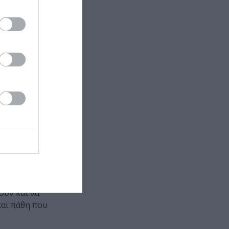
ό, όμως, όσο
και του
εμπειρίες και
ύν σε
ει; Η McGuire,
ρόπο που δεν
ς είναι να
εφτούμε ποιοι
νο σπαρμένη
λύτερα, όταν
εύουμε για το
υς των
υς να
ούν και να
και πάθη που