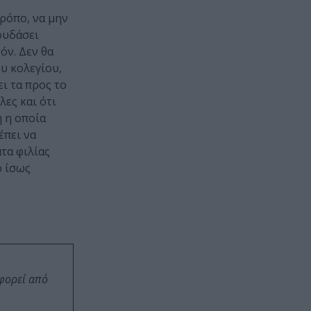
τρόπο, να μην
ουδάσει
όν. Δεν θα
υ κολεγίου,
ει τα προς το
λες και ότι
η η οποία
έπει να
ατα φιλίας
ο ίσως
οφορεί από