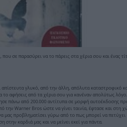
που σε παρασύρει να το πάρεις στα χέρια σου και ένας τί
αι απίστευτα γλυκό, από την άλλη, απόλυτα καταστροφικό κ
α το αφήσεις από τα χέρια σου για κανέναν απολύτως λόγο
λησε πάνω από 200.000 αντίτυπα σε μορφή αυτοέκδοσης πρι
ό την Warner Bros ώστε να γίνει ταινία, έφτασε και στη χ
 να μας προβληματίσει γύρω από το πως μπορεί να πετύχει 
η στην καρδιά μας και να μείνει εκεί για πάντα.