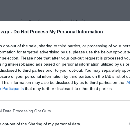
αστυνομικό μυθιστόρημα του Κορνέλ Γούλριτς
w.gr -
Do Not Process My Personal Information
to opt-out of the sale, sharing to third parties, or processing of your per
formation for targeted advertising by us, please use the below opt-out s
Twilight” και του”Fifty Shades” χωρίς ωστόσο, να αντιγράφ
r selection. Please note that after your opt-out request is processed y
Άμπι και ο Τράβις, είναι δύο προβληματικοί χαρακτήρες, 
eing interest-based ads based on personal information utilized by us or
ν είναι μαζί. Κατά έναν περίεργο τρόπο όμως, είναι ακόμα
disclosed to third parties prior to your opt-out. You may separately opt-
ν. Σαφέστατα, το παρελθόν τους δεν βοηθάει, κουβαλάει μ
losure of your personal information by third parties on the IAB’s list of
ιθανότητα να δημιουργήσει σχέση με κάποιον που χαρακτη
. This information may also be disclosed by us to third parties on the
IA
πελπισμένα να ξεφύγει, δυσκολεύει ακόμα περισσότερο τη
Participants
that may further disclose it to other third parties.
να ξεπεράσουν πληθώρα προβλημάτων και να κάνουν υποχω
τή είναι και η μοναδική τους ελπίδα για ένα ευτυχισμένο 
 τους προσωπικούς τους δαίμονες στο σκοτεινό παρελθόν 
l Data Processing Opt Outs
o opt-out of the Sharing of my personal data.
όταν οι χαρακτήρες, είναι ολοκληρωμένοι και πλήρως