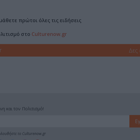
μάθετε πρώτοι όλες τις ειδήσεις
ολιτισμό στο
Culturenow.gr
r
Δες
νη και τον Πολιτισμό!
λουθήστε το Culturenow.gr