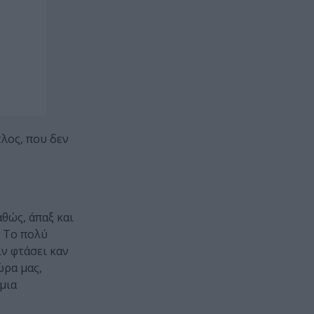
τλος, που δεν
αθώς, άπαξ και
. Το πολύ
ν φτάσει καν
ώρα μας,
μια