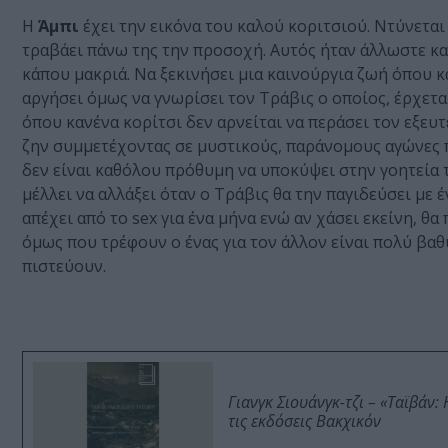
Η
Άμπι
έχει την εικόνα του καλού κοριτσιού. Ντύνεται
τραβάει πάνω της την προσοχή. Αυτός ήταν άλλωστε και
κάπου μακριά. Να ξεκινήσει μια καινούργια ζωή όπου κ
αργήσει όμως να γνωρίσει τον Τράβις ο οποίος, έρχετα
όπου κανένα κορίτσι δεν αρνείται να περάσει τον εξευτ
ζην συμμετέχοντας σε μυστικούς, παράνομους αγώνες πάλ
δεν είναι καθόλου πρόθυμη να υποκύψει στην γοητεία τ
μέλλει να αλλάξει όταν ο Τράβις θα την παγιδεύσει με έ
απέχει από το sex για ένα μήνα ενώ αν χάσει εκείνη, θα
όμως που τρέφουν ο ένας για τον άλλον είναι πολύ βαθύ
πιστεύουν.
Γιανγκ Σιουάνγκ-τζι – «Ταϊβάν
τις εκδόσεις Βακχικόν