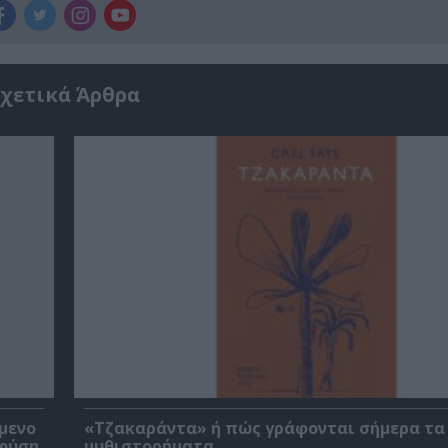
χετικά Άρθρα
μενο
«Τζακαράντα» ή πώς γράφονται σήμερα τα
 φύση
μυθιστορήματα