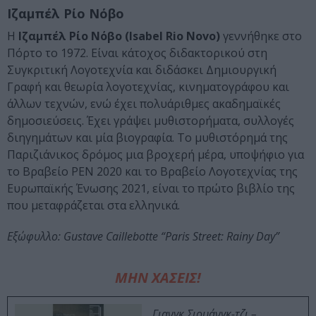
Ιζαμπέλ Ρίο Νόβο
Η
Ιζαμπέλ Ρίο Νόβο (Isabel Rio Novo)
γεννήθηκε στο
Πόρτο το 1972. Είναι κάτοχος διδακτορικού στη
Συγκριτική Λογοτεχνία και διδάσκει Δημιουργική
Γραφή και θεωρία λογοτεχνίας, κινηματογράφου και
άλλων τεχνών, ενώ έχει πολυάριθμες ακαδημαϊκές
δημοσιεύσεις. Έχει γράψει μυθιστορήματα, συλλογές
διηγημάτων και μία βιογραφία. Το μυθιστόρημά της
Παριζιάνικος δρόμος μια βροχερή μέρα, υποψήφιο για
το Βραβείο PEN 2020 και το Βραβείο Λογοτεχνίας της
Ευρωπαϊκής Ένωσης 2021, είναι το πρώτο βιβλίο της
που μεταφράζεται στα ελληνικά.
Εξώφυλλο: Gustave Caillebotte “Paris Street: Rainy Day”
ΜΗΝ ΧΑΣΕΙΣ!
Γιανγκ Σιουάνγκ-τζι –