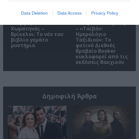
Data Deletion
Data Access
Privacy Policy
Γιώργος
Γιανγκ Σιουάνγκ-τζι
Χωματηνός –
– «Ταϊβάν:
Βρίκελοι: Το νέο του
Ημερολόγιο
βιβλίο γεμάτο
Ταξιδιού»: Το
μυστήριο
φετινό Διεθνές
Βραβείο Booker
κυκλοφορεί από τις
εκδόσεις Βακχικόν
Δημοφιλή Άρθρα