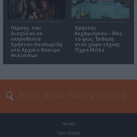
Πέρσες, του
Χρήστος
Αισχύλου σε
Κεχαγιόγλου – Μες
σκηνοθεσία
το φως: Έκθεση
Χρήστου Θεοδωρίδη
στον χώρο τέχνης
στο Αρχαίο Θέατρο
Ώχρα Μπλε
Φιλίππων
Προφίλ
Οροι Χρήσης