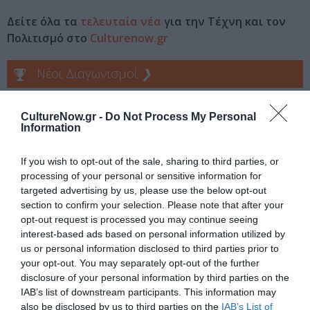
Δείτε όλα τα
τελευταία νέα
για την Τέχνη και τον
Πολιτισμό στο
Culturenow.gr
Νέοι Διαγωνισμοί
❯
Tags
CultureNow.gr -
Do Not Process My Personal
Information
ΕΚΔΟΣΕΙΣ ΒΑΚΧΙΚΟΝ
ΞΕΝΟΙ ΣΥΓΓΡΑΦΕΙΣ
ΠΕΖΟΓΡΑΦΙΑ
If you wish to opt-out of the sale, sharing to third parties, or
processing of your personal or sensitive information for
targeted advertising by us, please use the below opt-out
Newsletter
section to confirm your selection. Please note that after your
Κάθε βδομάδα στο e-mail σας τα τελευταία νέα για
opt-out request is processed you may continue seeing
την Τέχνη και τον Πολιτισμό!
interest-based ads based on personal information utilized by
us or personal information disclosed to third parties prior to
your opt-out. You may separately opt-out of the further
disclosure of your personal information by third parties on the
IAB’s list of downstream participants. This information may
also be disclosed by us to third parties on the
IAB’s List of