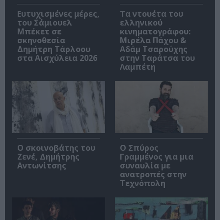
Ευτυχισμένες μέρες,
Τα ντουέτα του
του Σάμιουελ
ελληνικού
Μπέκετ σε
κινηματογράφου:
σκηνοθεσία
Μιρέλα Πάχου &
Δημήτρη Τάρλοου
Αδάμ Τσαρούχης
στα Αισχύλεια 2026
στην Ταράτσα του
Λαμπέτη
Ο σκοινοβάτης του
Ο Σπύρος
Ζενέ, Δημήτρης
Γραμμένος για μια
Αντωνίτσης
συναυλία με
ανατροπές στην
Τεχνόπολη