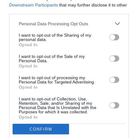
Downstream Participants
that may further disclose it to other
Ακολουθήστε το Culturenow.gr
third parties.
Personal Data Processing Opt Outs
I want to opt-out of the Sharing of my
personal data.
Σχετικά Άρθρα
Opted In
I want to opt-out of the Sale of my
Personal Data.
Opted In
I want to opt-out of processing my
Personal Data for Targeted Advertising.
Opted In
Φιλίπ Κολλέν – Ο
Ελένη Μπουκαούρη
μπάρμαν του Ritz:
– η Μαρία τα ήθελε
I want to opt-out of Collection, Use,
Retention, Sale, and/or Sharing of my
Ένα κοινωνικό
όλα: Ένα κοινωνικό
Personal Data that Is Unrelated with the
ιστορικό βιβλίο
βιβλίο για γυναίκες
Purposes for which it was collected.
Opted In
CONFIRM