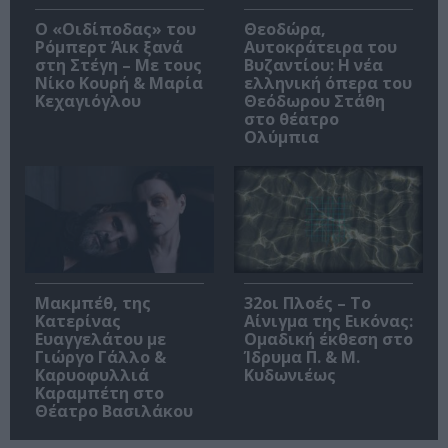
O «Οιδίποδας» του
Θεοδώρα,
Ρόμπερτ Άικ ξανά
Αυτοκράτειρα του
στη Στέγη – Με τους
Βυζαντίου: Η νέα
Νίκο Κουρή & Μαρία
ελληνική όπερα του
Κεχαγιόγλου
Θεόδωρου Στάθη
στο θέατρο
Ολύμπια
Μακμπέθ, της
32οι Πλοές – Το
Κατερίνας
Αίνιγμα της Εικόνας:
Ευαγγελάτου με
Ομαδική έκθεση στο
Γιώργο Γάλλο &
Ίδρυμα Π. & Μ.
Καρυοφυλλιά
Κυδωνιέως
Καραμπέτη στο
Θέατρο Βασιλάκου