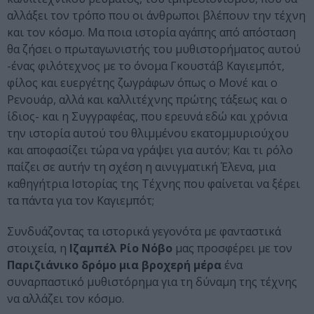
αλλάξει τον τρόπο που οι άνθρωποι βλέπουν την τέχνη
και τον κόσμο. Μα ποια ιστορία αγάπης από απόσταση
θα ζήσει ο πρωταγωνιστής του μυθιστορήματος αυτού
-ένας φιλότεχνος με το όνομα Γκουστάβ Καγιεμπότ,
φίλος και ευεργέτης ζωγράφων όπως ο Μονέ και ο
Ρενουάρ, αλλά και καλλιτέχνης πρώτης τάξεως και ο
ίδιος- και η Συγγραφέας, που ερευνά εδώ και χρόνια
την ιστορία αυτού του θλιμμένου εκατομμυριούχου
και αποφασίζει τώρα να γράψει για αυτόν; Και τι ρόλο
παίζει σε αυτήν τη σχέση η αινιγματική Έλενα, μια
καθηγήτρια Ιστορίας της Τέχνης που φαίνεται να ξέρει
τα πάντα για τον Καγιεμπότ;
Συνδυάζοντας τα ιστορικά γεγονότα με φανταστικά
στοιχεία, η
Ιζαμπέλ Ρίο Νόβο
μας προσφέρει με τον
Παριζιάνικο δρόμο μια βροχερή μέρα
ένα
συναρπαστικό μυθιστόρημα για τη δύναμη της τέχνης
να αλλάζει τον κόσμο.