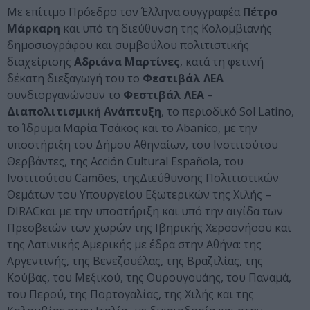
Με επίτιμο Πρόεδρο τον Έλληνα συγγραφέα
Πέτρο
Μάρκαρη
και υπό τη διεύθυνση της Κολομβιανής
δημοσιογράφου και συμβούλου πολιτιστικής
διαχείρισης
Αδριάνα
Μαρτίνες
, κατά τη φετινή
δέκατη διεξαγωγή του το
Φεστιβάλ
ΛΕΑ
συνδιοργανώνουν το
Φεστιβάλ ΛΕΑ
–
Διαπολιτισμική
Ανάπτυξη
, το περιοδικό Sol Latino,
το Ίδρυμα Μαρία Τσάκος και το Abanico, με την
υποστήριξη του Δήμου Αθηναίων, του Ινστιτούτου
Θερβάντες, της Acción Cultural Española, του
Ινστιτούτου Camões, τηςΔιεύθυνσης Πολιτιστικών
Θεμάτων του Υπουργείου Εξωτερικών της Χιλής –
DIRACκαι με την υποστήριξη και υπό την αιγίδα των
Πρεσβειών των χωρών της Ιβηρικής Χερσονήσου και
της Λατινικής Αμερικής με έδρα στην Αθήνα: της
Αργεντινής, της Βενεζουέλας, της Βραζιλίας, της
Κούβας, του Μεξικού, της Ουρουγουάης, του Παναμά,
του Περού, της Πορτογαλίας, της Χιλής και της