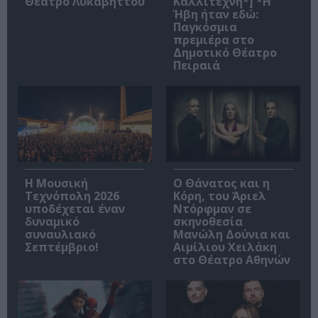
Θέατρο Λυκαβηττού
Καλλιτέχνη*] *Η
Ήβη ήταν εδώ:
Παγκόσμια
πρεμιέρα στο
Δημοτικό Θέατρο
Πειραιά
Η Μουσική
Ο Θάνατος και η
Τεχνόπολη 2026
Κόρη, του Άριελ
υποδέχεται έναν
Ντόρφμαν σε
δυναμικό
σκηνοθεσία
συναυλιακό
Μανώλη Δούνια και
Σεπτέμβριο!
Αιμίλιου Χειλάκη
στο Θέατρο Αθηνών