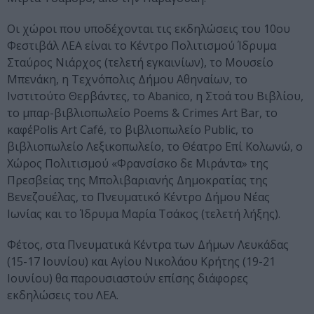
Οι χώροι που υποδέχονται τις εκδηλώσεις του 10ου
Φεστιβάλ ΛΕΑ είναι το Κέντρο Πολιτισμού Ίδρυμα
Σταύρος Νιάρχος (τελετή εγκαινίων), το Μουσείο
Μπενάκη, η Τεχνόπολις Δήμου Αθηναίων, το
Ινστιτούτο Θερβάντες, το Abanico, η Στοά του Βιβλίου,
το μπαρ-βιβλιοπωλείο Poems & Crimes Art Bar, το
καφέPolis Art Café, το βιβλιοπωλείο Public, το
βιβλιοπωλείο Λεξικοπωλείο, το Θέατρο Επί Κολωνώ, ο
Χώρος Πολιτισμού «Φρανσίσκο δε Μιράντα» της
Πρεσβείας της Μπολιβαριανής Δημοκρατίας της
Βενεζουέλας, το Πνευματικό Κέντρο Δήμου Νέας
Ιωνίας και το Ίδρυμα Μαρία Τσάκος (τελετή λήξης).
Φέτος, στα Πνευματικά Κέντρα των Δήμων Λευκάδας
(15-17 Ιουνίου) και Αγίου Νικολάου Κρήτης (19-21
Ιουνίου) θα παρουσιαστούν επίσης διάφορες
εκδηλώσεις του ΛΕΑ.