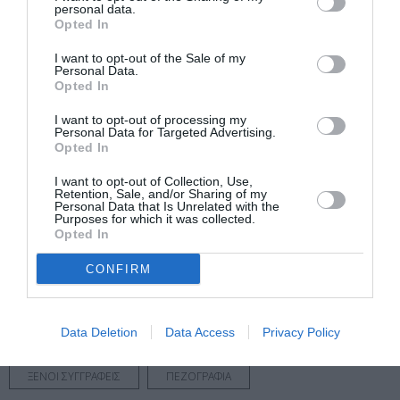
personal data.
Opted In
Πληροφορίες / Κρατήσεις:
www.lea-festival.com
I want to opt-out of the Sale of my
Personal Data.
Opted In
Ακολουθήστε το Culturenow.gr στο
Google News
και
I want to opt-out of processing my
μάθετε πρώτοι όλες τις ειδήσεις
Personal Data for Targeted Advertising.
Opted In
Δείτε όλα τα
τελευταία νέα
για την Τέχνη και τον
I want to opt-out of Collection, Use,
Πολιτισμό στο
Culturenow.gr
Retention, Sale, and/or Sharing of my
Personal Data that Is Unrelated with the
Purposes for which it was collected.
Opted In
Νέοι Διαγωνισμοί
❯
CONFIRM
Tags
ΑΘΗΝΑ 2018 - ΠΑΓΚΟΣΜΙΑ ΠΡΩΤΕΥΟΥΣΑ ΒΙΒΛΙΟΥ
Data Deletion
Data Access
Privacy Policy
ΔΩΡΕΑΝ ΕΚΔΗΛΩΣΕΙΣ
ΛΟΓΟΤΕΧΝΙΚΑ ΦΕΣΤΙΒΑΛ
ΞΕΝΟΙ ΣΥΓΓΡΑΦΕΙΣ
ΠΕΖΟΓΡΑΦΙΑ