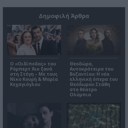
Δημοφιλή Άρθρα
O «Οιδίποδας» του
Θεοδώρα,
Ρόμπερτ Άικ ξανά
Αυτοκράτειρα του
στη Στέγη – Με τους
Βυζαντίου: Η νέα
Νίκο Κουρή & Μαρία
ελληνική όπερα του
Κεχαγιόγλου
Θεόδωρου Στάθη
στο θέατρο
Ολύμπια