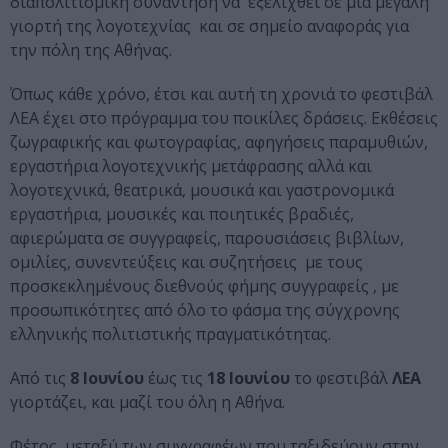
διαπολιτισμική συνάντηση να εξελιχθεί σε μια μεγάλη
γιορτή της λογοτεχνίας και σε σημείο αναφοράς για
την πόλη της Αθήνας.
Όπως κάθε χρόνο, έτσι και αυτή τη χρονιά το φεστιβάλ
ΛΕΑ έχει στο πρόγραμμα του ποικίλες δράσεις. Εκθέσεις
ζωγραφικής και φωτογραφίας, αφηγήσεις παραμυθιών,
εργαστήρια λογοτεχνικής μετάφρασης αλλά και
λογοτεχνικά, θεατρικά, μουσικά και γαστρονομικά
εργαστήρια, μουσικές και ποιητικές βραδιές,
αφιερώματα σε συγγραφείς, παρουσιάσεις βιβλίων,
ομιλίες, συνεντεύξεις και συζητήσεις με τους
προσκεκλημένους διεθνούς φήμης συγγραφείς , με
προσωπικότητες από όλο το φάσμα της σύγχρονης
ελληνικής πολιτιστικής πραγματικότητας.
Από τις
8 Ιουνίου
έως τις
18 Ιουνίου
το φεστιβάλ
ΛΕΑ
γιορτάζει, και μαζί του όλη η Αθήνα.
Φέτος, μεταξύ των συγγραφέων που ταξιδεύουν στην