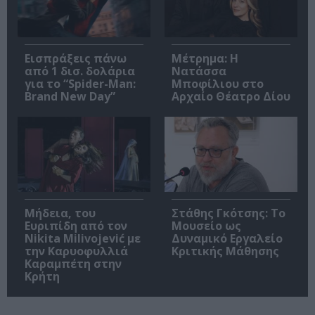
Εισπράξεις πάνω
Μέτρημα: Η
από 1 δισ. δολάρια
Νατάσσα
για το “Spider-Man:
Μποφίλιου στο
Brand New Day”
Αρχαίο Θέατρο Δίου
Μήδεια, του
Στάθης Γκότσης: Το
Ευριπίδη από τον
Μουσείο ως
Nikita Milivojević με
Δυναμικό Εργαλείο
την Καρυοφυλλιά
Κριτικής Μάθησης
Καραμπέτη στην
Κρήτη