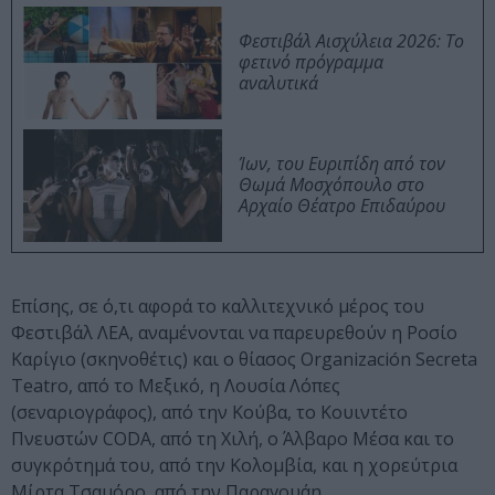
Φεστιβάλ Αισχύλεια 2026: Το
φετινό πρόγραμμα
αναλυτικά
Ίων, του Ευριπίδη από τον
Θωμά Μοσχόπουλο στο
Αρχαίο Θέατρο Επιδαύρου
Επίσης, σε ό,τι αφορά το καλλιτεχνικό μέρος του
Φεστιβάλ ΛΕΑ, αναμένονται να παρευρεθούν η Ροσίο
Καρίγιο (σκηνοθέτις) και ο θίασος Organización Secreta
Teatro, από το Μεξικό, η Λουσία Λόπες
(σεναριογράφος), από την Κούβα, το Κουιντέτο
Πνευστών CODA, από τη Χιλή, ο Άλβαρο Μέσα και το
συγκρότημά του, από την Κολομβία, και η χορεύτρια
Μίρτα Τσαμόρο, από την Παραγουάη.