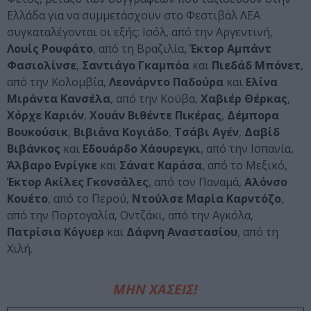
Ελλάδα για να συμμετάσχουν στο Φεστιβάλ ΛΕΑ
συγκαταλέγονται οι εξής: Ισόλ, από την Αργεντινή,
Λουίς
Ρουφάτο
, από τη Βραζιλία,
Έκτορ
Αμπάντ
Φασιολίνσε
,
Σαντιάγο
Γκαμπόα
και
Πιεδάδ
Μπόνετ
,
από την Κολομβία,
Λεονάρντο
Παδούρα
και
Ελίνα
Μιράντα Κανσέλα
, από την Κούβα,
Χαβιέρ
Θέρκας
,
Χόρχε
Καριόν
,
Χουάν
Βιθέντε
Πικέρας
,
Δέμπορα
Βουκούσικ
,
Βιβιάνα Κογιάδο
,
Τσάβι
Αγέν
,
Δαβίδ
Βιβάνκος
και
Εδουάρδο
Χάουρεγκι
, από την Ισπανία,
Άλβαρο Ενρίγκε
και
Σάνατ
Καράσα
, από το Μεξικό,
Έκτορ
Ακίλες
Γκονσάλες
, από τον Παναμά,
Αλόνσο
Κουέτο
, από το Περού,
Ντούλσε
Μαρία
Καρντόζο
,
από την Πορτογαλία, Οντζάκι, από την Αγκόλα,
Πατρίσια
Κόγυερ
και
Δάφνη
Αναστασίου
, από τη
Χιλή.
ΜΗΝ ΧΑΣΕΙΣ!