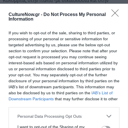
Κολομβίας στην Ιταλία -με δικαιοδοσία και στην
Ελλάδα, καθώς και των Επίτιμων Προξενείων της
Κολομβίας και της Παραγουάης στην Αθήνα.
CultureNow.gr -
Do Not Process My Personal
Information
Δείτε το αναλυτικό πρόγραμμα των εκδηλώσεων
εδώ:
Ιβηροαμερικανικό Φεστιβάλ Λογοτεχνία εν
If you wish to opt-out of the sale, sharing to third parties, or
processing of your personal or sensitive information for
Αθήναις – ΛΕΑ 2018
targeted advertising by us, please use the below opt-out
section to confirm your selection. Please note that after your
Ταυτότητα Εκδήλωσης
opt-out request is processed you may continue seeing
interest-based ads based on personal information utilized by
Ημερομηνία:
us or personal information disclosed to third parties prior to
your opt-out. You may separately opt-out of the further
08/06/2018
19/06/2018
Από:
Εως:
disclosure of your personal information by third parties on the
IAB’s list of downstream participants. This information may
also be disclosed by us to third parties on the
IAB’s List of
Τοποθεσία:
Downstream Participants
that may further disclose it to other
Σε διάφορα σημεία (Δες αναλυτικό πρόγραμμα)
third parties.
Eισιτήρια:
Personal Data Processing Opt Outs
Είσοδος ελεύθερη σε όλες τις εκδηλώσεις
I want to opt-out of the Sharing of my