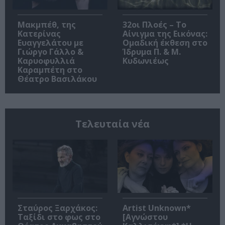
Μακμπέθ, της
32οι Πλοές – Το
Κατερίνας
Αίνιγμα της Εικόνας:
Ευαγγελάτου με
Ομαδική έκθεση στο
Γιώργο Γάλλο &
Ίδρυμα Π. & Μ.
Καρυοφυλλιά
Κυδωνιέως
Καραμπέτη στο
Θέατρο Βασιλάκου
Τελευταία νέα
Σταύρος Ξαρχάκος:
Artist Unknown*
Ταξίδι στο φως στο
[Αγνώστου