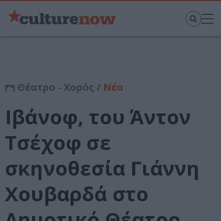
Θέατρο - Χορός /
Νέα
Ιβάνοφ, του Άντον
Τσέχοφ σε
σκηνοθεσία Γιάννη
Χουβαρδά στο
Δημοτικό Θέατρο