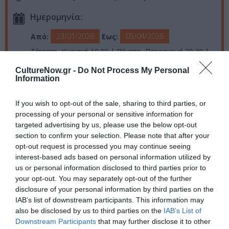
Ημερομηνία:
23/01/2026
05/04/2026
Από:
Εως:
Τέταρτη, Κυριακή 19.00 | Πέμπτη, Παρασκευή 20.30 |
Σάββατο 18.00 και 21.00
CultureNow.gr -
Do Not Process My Personal
Information
Τοποθεσία:
Δημοτικό Θέατρο Πειραιά, Ηρ. Πολυτεχνείου 32 & Βασ.
If you wish to opt-out of the sale, sharing to third parties, or
Γεωργίου, Πειραιάς
processing of your personal or sensitive information for
targeted advertising by us, please use the below opt-out
Δημοτικό Θέατρο Πειραιά
section to confirm your selection. Please note that after your
opt-out request is processed you may continue seeing
interest-based ads based on personal information utilized by
Eισιτήρια:
us or personal information disclosed to third parties prior to
Διακεκριμένη: 35€ / Early Bird: 30€
your opt-out. You may separately opt-out of the further
Α' Ζώνη: 30€ Κανονικό (25€ Μειωμένο/ Φοιτητικό,
disclosure of your personal information by third parties on the
Ανέργων, +65ετών) / Early Bird: 25€/20€
IAB’s list of downstream participants. This information may
Β' Ζώνη: 25€ Κανονικό (20€ Μειωμένο/ Φοιτητικό,
also be disclosed by us to third parties on the
IAB’s List of
Ανέργων, +65ετών) / Early Bird: 20€/15€
Downstream Participants
that may further disclose it to other