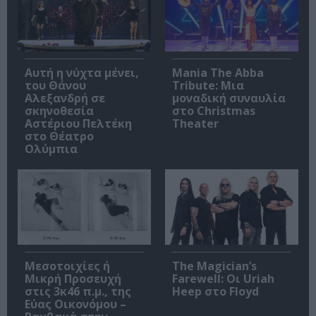
Αυτή η νύχτα μένει,
Mania The Abba
του Θάνου
Tribute: Μια
Αλεξανδρή σε
μοναδική συναυλία
σκηνοθεσία
στο Christmas
Αστέριου Πελτέκη
Theater
στο Θέατρο
Ολύμπια
Μεσοτοιχίες ή
The Magician’s
Μικρή Προσευχή
Farewell: Οι Uriah
στις 3κ46 π.μ., της
Heep στο Floyd
Εύας Οικονόμου –