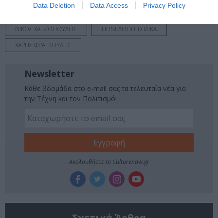
Data Deletion
Data Access
Privacy Policy
ΘΕΑΤΡΙΚΕΣ ΠΑΡΑΣΤΑΣΕΙΣ 2025 – 2026
ΜΑΡΙΑ ΣΚΟΥΛΑ
ΝΙΚΟΣ ΧΑΤΖΟΠΟΥΛΟΣ
ΠΗΝΕΛΟΠΗ ΤΣΙΛΙΚΑ
ΧΑΡΗΣ ΦΡΑΓΚΟΥΛΗΣ
Newsletter
Κάθε βδομάδα στο e-mail σας τα τελευταία νέα για
την Τέχνη και τον Πολιτισμό!
Ακολουθήστε το Culturenow.gr
Σχετικά Άρθρα