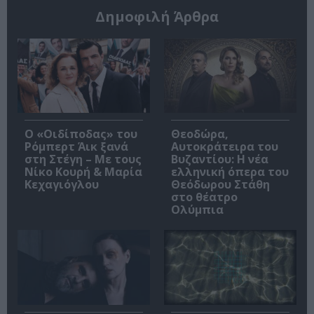
Δημοφιλή Άρθρα
O «Οιδίποδας» του
Θεοδώρα,
Ρόμπερτ Άικ ξανά
Αυτοκράτειρα του
στη Στέγη – Με τους
Βυζαντίου: Η νέα
Νίκο Κουρή & Μαρία
ελληνική όπερα του
Κεχαγιόγλου
Θεόδωρου Στάθη
στο θέατρο
Ολύμπια