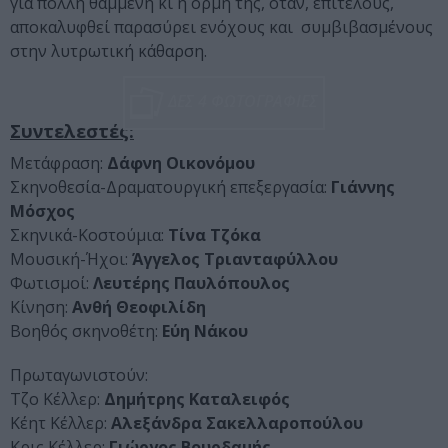
για πολλή θαμμένη κι η ορμή της, όταν, επιτέλους,
αποκαλυφθεί παρασύρει ενόχους και συμβιβασμένους
στην λυτρωτική κάθαρση.
ΔΕΣ 4 ΦΩΤΟΓΡΑΦΙΕΣ
Συντελεστές:
Μετάφραση:
Δάφνη Οικονόμου
Σκηνοθεσία-Δραματουργική επεξεργασία:
Γιάννης
Μόσχος
Σκηνικά-Κοστούμια:
Τίνα Τζόκα
Μουσική-Ήχοι:
Άγγελος Τριανταφύλλου
Φωτισμοί:
Λευτέρης Παυλόπουλος
Κίνηση:
Ανθή Θεοφιλίδη
Βοηθός σκηνοθέτη:
Εύη Νάκου
Πρωταγωνιστούν:
Τζο Κέλλερ:
Δημήτρης Καταλειφός
Κέητ Κέλλερ:
Αλεξάνδρα Σακελλαροπούλου
Κρις Κέλλερ:
Γιώργος Βουρδαμής