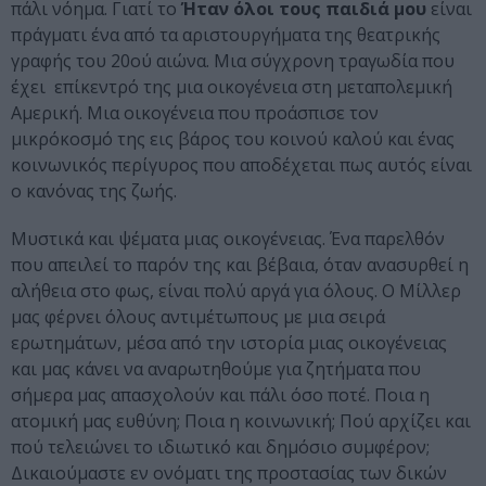
πάλι νόημα. Γιατί το
Ήταν όλοι τους παιδιά μου
είναι
πράγματι ένα από τα αριστουργήματα της θεατρικής
γραφής του 20ού αιώνα. Μια σύγχρονη τραγωδία που
έχει επίκεντρό της μια οικογένεια στη μεταπολεμική
Αμερική. Μια οικογένεια που προάσπισε τον
μικρόκοσμό της εις βάρος του κοινού καλού και ένας
κοινωνικός περίγυρος που αποδέχεται πως αυτός είναι
ο κανόνας της ζωής.
Μυστικά και ψέματα μιας οικογένειας. Ένα παρελθόν
που απειλεί το παρόν της και βέβαια, όταν ανασυρθεί η
αλήθεια στο φως, είναι πολύ αργά για όλους. Ο Μίλλερ
μας φέρνει όλους αντιμέτωπους με μια σειρά
ερωτημάτων, μέσα από την ιστορία μιας οικογένειας
και μας κάνει να αναρωτηθούμε για ζητήματα που
σήμερα μας απασχολούν και πάλι όσο ποτέ. Ποια η
ατομική μας ευθύνη; Ποια η κοινωνική; Πού αρχίζει και
πού τελειώνει το ιδιωτικό και δημόσιο συμφέρον;
Δικαιούμαστε εν ονόματι της προστασίας των δικών