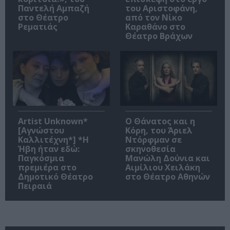
Παντελή Αμπαζή
του Αριστοφάνη,
στο Θέατρο
από τον Νίκο
Ρεματιάς
Καραθάνο στο
Θέατρο Βράχων
Artist Unknown*
Ο Θάνατος και η
[Αγνώστου
Κόρη, του Άριελ
Καλλιτέχνη*] *Η
Ντόρφμαν σε
Ήβη ήταν εδώ:
σκηνοθεσία
Παγκόσμια
Μανώλη Δούνια και
πρεμιέρα στο
Αιμίλιου Χειλάκη
Δημοτικό Θέατρο
στο Θέατρο Αθηνών
Πειραιά