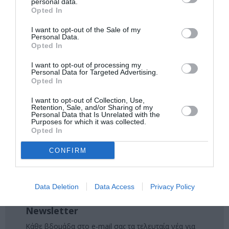
personal data.
Ακολουθήστε το Culturenow.gr στο
Google News
και
Opted In
μάθετε πρώτοι όλες τις ειδήσεις
I want to opt-out of the Sale of my
Personal Data.
Δείτε όλα τα
τελευταία νέα
για την Τέχνη και τον
Opted In
Πολιτισμό στο
Culturenow.gr
I want to opt-out of processing my
Personal Data for Targeted Advertising.
Opted In
Νέοι Διαγωνισμοί
❯
I want to opt-out of Collection, Use,
Retention, Sale, and/or Sharing of my
Tags
Personal Data that Is Unrelated with the
Purposes for which it was collected.
ΑΓΓΕΛΟΣ ΤΡΙΑΝΤΑΦΥΛΛΟΥ
ΑΡΘΟΥΡ ΜΙΛΕΡ
Opted In
ΔΗΜΗΤΡΗΣ ΚΑΤΑΛΕΙΦΟΣ
ΔΡΑΜΑ - ΚΟΙΝΩΝΙΚΟ - ΣΥΓΧΡΟΝΟ
CONFIRM
ΘΕΑΤΡΙΚΕΣ ΠΑΡΑΣΤΑΣΕΙΣ 2017 - 2018
ΚΩΣΤΑΣ ΒΑΣΑΡΔΑΝΗΣ
Data Deletion
Data Access
Privacy Policy
Newsletter
Κάθε βδομάδα στο e-mail σας τα τελευταία νέα για