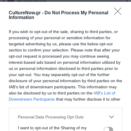
Ημερομηνία:
11/10/2017
14/01/2018
Από:
Εως:
CultureNow.gr -
Do Not Process My Personal
Information
Τετάρτη, Κυριακή 20:00
Πέμπτη, Παρασκευή: 21:00
If you wish to opt-out of the sale, sharing to third parties, or
Σάββατο: 18:00, 21:00
processing of your personal or sensitive information for
targeted advertising by us, please use the below opt-out
Τοποθεσία:
section to confirm your selection. Please note that after your
Θέατρο Εμπορικόν, Σαρρή 11, Ψυρρή
opt-out request is processed you may continue seeing
interest-based ads based on personal information utilized by
Θέατρο Εμπορικόν
us or personal information disclosed to third parties prior to
your opt-out. You may separately opt-out of the further
disclosure of your personal information by third parties on the
Προπώληση:
IAB’s list of downstream participants. This information may
Ticket365.gr
|
www.viva.gr
| 11876 | Reload Stores |
also be disclosed by us to third parties on the
IAB’s List of
Seven Spots | Media Markt | Ευριπίδης βιβλιοπωλεία
Downstream Participants
that may further disclose it to other
third parties.
Πληροφορίες / Κρατήσεις:
Personal Data Processing Opt Outs
www.a-th.gr/
I want to opt-out of the Sharing of my