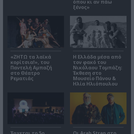
όπου κι αν πάω
ξένος»
«ΖΗΤΩ τα λαϊκά
Η Ελλάδα μέσα από
κορίτσια!», του
τον φακό του
Παντελή Αμπαζή
Νικόλαου Τομπάζη:
στο Θέατρο
Έκθεση στο
Ρεματιάς
Μουσείο Πάνου &
Ηλία Ηλιόπουλου
Έρχεται το 5ο
Οι Arab Strap στο