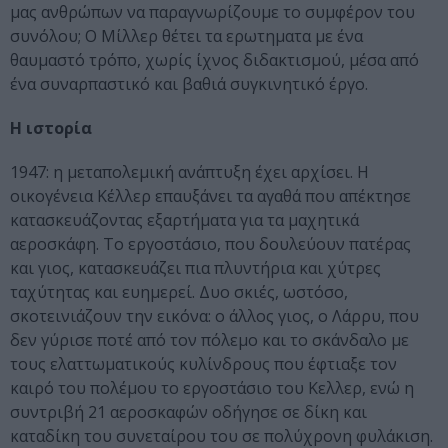
μας ανθρώπων να παραγνωρίζουμε το συμφέρον του
συνόλου; Ο Μίλλερ θέτει τα ερωτηματα με ένα
θαυμαστό τρόπο, χωρίς ίχνος διδακτισμού, μέσα από
ένα συναρπαστικό και βαθιά συγκινητικό έργο.
Η ιστορία
1947: η μεταπολεμική ανάπτυξη έχει αρχίσει. Η
οικογένεια Κέλλερ επαυξάνει τα αγαθά που απέκτησε
κατασκευάζοντας εξαρτήματα για τα μαχητικά
αεροσκάφη. Το εργοστάσιο, που δουλεύουν πατέρας
και γιος, κατασκευάζει πια πλυντήρια και χύτρες
ταχύτητας και ευημερεί. Δυο σκιές, ωστόσο,
σκοτεινιάζουν την εικόνα: ο άλλος γιος, ο Λάρρυ, που
δεν γύρισε ποτέ από τον πόλεμο και το σκάνδαλο με
τους ελαττωματικούς κυλίνδρους που έφτιαξε τον
καιρό του πολέμου το εργοστάσιο του Κελλερ, ενώ η
συντριβή 21 αεροσκαφών οδήγησε σε δίκη και
καταδίκη του συνεταίρου του σε πολύχρονη φυλάκιση.