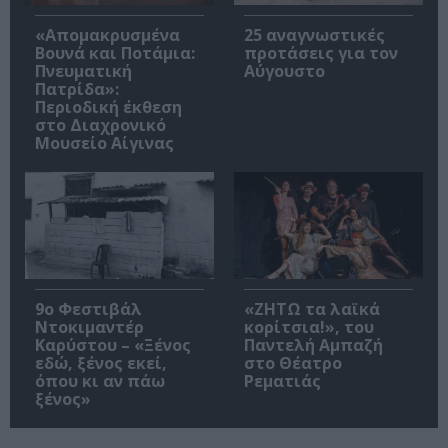
«Απομακρυσμένα
25 αναγνωστικές
Βουνά και Ποτάμια:
προτάσεις για τον
Πνευματική
Αύγουστο
Πατρίδα»:
Περιοδική έκθεση
στο Διαχρονικό
Μουσείο Αίγινας
9ο Φεστιβάλ
«ΖΗΤΩ τα λαϊκά
Ντοκιμαντέρ
κορίτσια!», του
Καρύστου – «Ξένος
Παντελή Αμπαζή
εδώ, ξένος εκεί,
στο Θέατρο
όπου κι αν πάω
Ρεματιάς
ξένος»