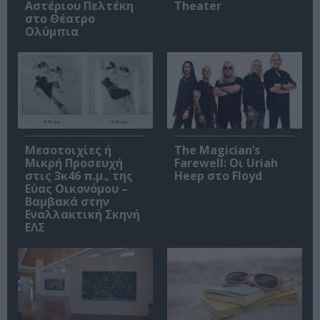
Αστέριου Πελτέκη
Theater
στο Θέατρο
Ολύμπια
Μεσοτοιχίες ή
The Magician’s
Μικρή Προσευχή
Farewell: Οι Uriah
στις 3κ46 π.μ., της
Heep στο Floyd
Εύας Οικονόμου –
Βαμβακά στην
Εναλλακτική Σκηνή
ΕΛΣ