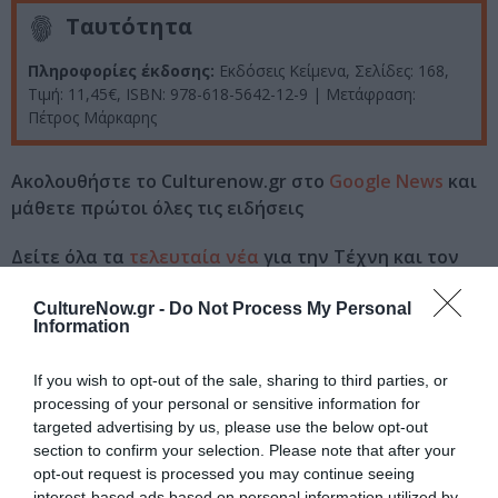
Ταυτότητα
Πληροφορίες έκδοσης:
Εκδόσεις Κείμενα, Σελίδες: 168,
Τιμή: 11,45€, ISBN: 978-618-5642-12-9 | Μετάφραση:
Πέτρος Μάρκαρης
Ακολουθήστε το Culturenow.gr στο
Google News
και
μάθετε πρώτοι όλες τις ειδήσεις
Δείτε όλα τα
τελευταία νέα
για την Τέχνη και τον
Πολιτισμό στο
Culturenow.gr
CultureNow.gr -
Do Not Process My Personal
Information
Νέοι Διαγωνισμοί
❯
If you wish to opt-out of the sale, sharing to third parties, or
Tags
processing of your personal or sensitive information for
targeted advertising by us, please use the below opt-out
ΜΠΕΡΤΟΛΤ ΜΠΡΕΧΤ
ΞΕΝΟΙ ΣΥΓΓΡΑΦΕΙΣ
section to confirm your selection. Please note that after your
opt-out request is processed you may continue seeing
ΠΕΖΟΓΡΑΦΙΑ
ΠΕΤΡΟΣ ΜΑΡΚΑΡΗΣ
interest-based ads based on personal information utilized by