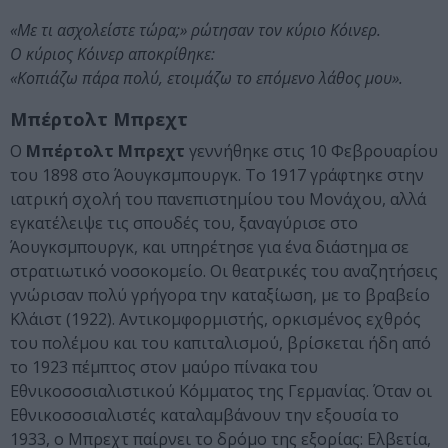
«Με τι ασχολείστε τώρα;» ρώτησαν τον κύριο Κόινερ.
Ο κύριος Κόινερ αποκρίθηκε:
«Κοπιάζω πάρα πολύ, ετοιμάζω το επόμενο λάθος μου».
Μπέρτολτ Μπρεχτ
Ο
Μπέρτολτ Μπρεχτ
γεννήθηκε στις 10 Φεβρουαρίου
του 1898 στο Άουγκσμπουργκ. Το 1917 γράφτηκε στην
ιατρική σχολή του πανεπιστημίου του Μονάχου, αλλά
εγκατέλειψε τις σπουδές του, ξαναγύρισε στο
Άουγκσμπουργκ, και υπηρέτησε για ένα διάστημα σε
στρατιωτικό νοσοκομείο. Οι θεατρικές του αναζητήσεις
γνώρισαν πολύ γρήγορα την καταξίωση, με το βραβείο
Κλάιστ (1922). Αντικομφορμιστής, ορκισμένος εχθρός
του πολέμου και του καπιταλισμού, βρίσκεται ήδη από
το 1923 πέμπτος στον μαύρο πίνακα του
Εθνικοσοσιαλιστικού Κόμματος της Γερμανίας. Όταν οι
Εθνικοσοσιαλιστές καταλαμβάνουν την εξουσία το
1933, ο Μπρεχτ παίρνει το δρόμο της εξορίας: Ελβετία,