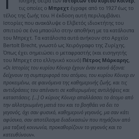
Γ
πλήρης σειρά των
Ιστοριών του κυρίου Κόινερ
,
τις οποίες ο
Μπρεχτ
έγραφε από το 1927 έως το
τέλος της ζωής του. Η έκδοση αυτή περιλαμβάνει
Ιστορίες που ανακάλυψε ο Ελβετός ιδιοκτήτης του
σπιτιού σε ένα μπαούλο στην αποθήκη με τα κατάλοιπα
του Μπρεχτ. Τα κατάλοιπα αυτά ανήκουν στο Αρχείο
Bertolt Brecht, γνωστό ως Χειρόγραφο της Ζυρίχης.
Όπως έχει σημειώσει ο μεταφραστής (και εισηγητής
του Μπρεχτ στο ελληνικό κοινό)
Πέτρος Μάρκαρης
,
«Οι Ιστορίες του κυρίου Κόινερ έχουν έναν κοινό άξονα:
δείχνουν τη συμπεριφορά του ατόμου, του κυρίου Κόινερ εν
προκειμένω, σε φαινόμενα της καθημερινής ζωής, και τις
αντιδράσεις του απέναντι σε καθιερωμένες αντιλήψεις και
καταστάσεις. […] Ο κύριος Κόινερ απαλλάσσει το άτομο από
την αλλοτριωμένη ματιά του και το βοηθάει να δει το
γεγονός, όχι σαν φυσικό, καθημερινό γεγονός, μα σαν κάτι
αφύσικο, σαν αποτέλεσμα διαδικασιών που πηγάζουν από
μια ταξική κοινωνία, προκαθορίζουν το γεγονός και το
κατευθύνουν».