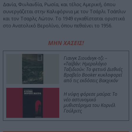
Δανία, Φινλανδία, Ρωσία, και τέλος Αμερική, όπου
συνεργάζεται στην Καλιφόρνια με τον Τσάρλι Τσάπλιν
και τον Τσαρλς Λώτον. Το 1949 εγκαθίσταται οριστικά
στο Ανατολικό Βερολίνο, όπου πεθαίνει το 1956.
ΜΗΝ ΧΑΣΕΙΣ!
Γιανγκ Σιουάνγκ-τζι –
«Ταϊβάν: Ημερολόγιο
Ταξιδιού»: Το φετινό Διεθνές
Βραβείο Booker κυκλοφορεί
από τις εκδόσεις Βακχικόν
Η νύφη φόρεσε μαύρα: Το
νέο αστυνομικό
μυθιστόρημα του Κορνέλ
Γούλριτς