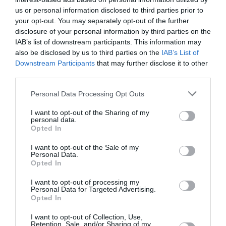
us or personal information disclosed to third parties prior to
Newsletter
your opt-out. You may separately opt-out of the further
disclosure of your personal information by third parties on the
Κάθε βδομάδα στο e-mail σας τα τελευταία νέα για
IAB’s list of downstream participants. This information may
την Τέχνη και τον Πολιτισμό!
also be disclosed by us to third parties on the
IAB’s List of
Downstream Participants
that may further disclose it to other
third parties.
Personal Data Processing Opt Outs
Ακολουθήστε το Culturenow.gr
I want to opt-out of the Sharing of my
personal data.
Opted In
I want to opt-out of the Sale of my
Personal Data.
Opted In
Σχετικά Άρθρα
I want to opt-out of processing my
Personal Data for Targeted Advertising.
Opted In
I want to opt-out of Collection, Use,
Retention, Sale, and/or Sharing of my