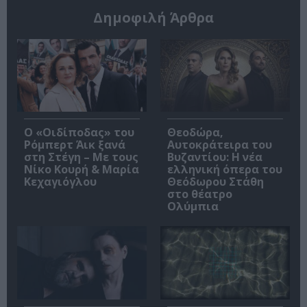
Δημοφιλή Άρθρα
O «Οιδίποδας» του
Θεοδώρα,
Ρόμπερτ Άικ ξανά
Αυτοκράτειρα του
στη Στέγη – Με τους
Βυζαντίου: Η νέα
Νίκο Κουρή & Μαρία
ελληνική όπερα του
Κεχαγιόγλου
Θεόδωρου Στάθη
στο θέατρο
Ολύμπια