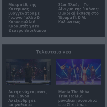
Μακμπέθ, της
32οι Πλοές – Το
Κατερίνας
Αίνιγμα της Εικόνας:
Ευαγγελάτου με
Ομαδική έκθεση στο
Γιώργο Γάλλο &
Ίδρυμα Π. & Μ.
Καρυοφυλλιά
Κυδωνιέως
Καραμπέτη στο
Θέατρο Βασιλάκου
Τελευταία νέα
Αυτή η νύχτα μένει,
Mania The Abba
του Θάνου
Tribute: Μια
Αλεξανδρή σε
μοναδική συναυλία
σκηνοθεσία
στο Christmas