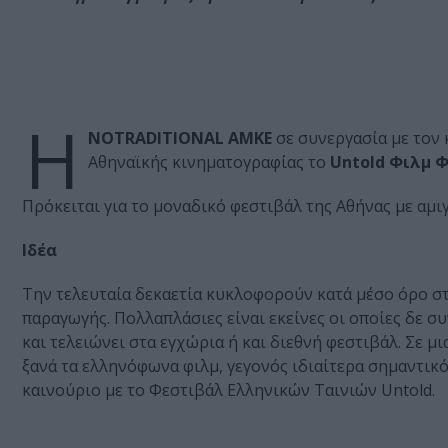
Η
NOTRADITIONAL AMKE
σε συνεργασία με τον
Αθηναϊκής κινηματογραφίας το
Untold Φιλμ Φ
Πρόκειται για το μοναδικό φεστιβάλ της Αθήνας με αμι
Ιδέα
Την τελευταία δεκαετία κυκλοφορούν κατά μέσο όρο στ
παραγωγής. Πολλαπλάσιες είναι εκείνες οι οποίες δε σ
και τελειώνει στα εγχώρια ή και διεθνή φεστιβάλ. Σε μ
ξανά τα ελληνόφωνα φιλμ, γεγονός ιδιαίτερα σημαντικ
καινούριο με το Φεστιβάλ Ελληνικών Ταινιών Untold.