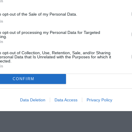
In
o opt-out of the Sale of my Personal Data.
In
to opt-out of processing my Personal Data for Targeted
άνε μια σκληρή δοκιμασία: Καλούνται να μετατρέψουν τη γ
ing.
In
σπαρτά τους. Όντας υποδουλωμένοι, δεν μπορούν παρά να
ίχνει πως η ανατροπή είναι κοντά…
o opt-out of Collection, Use, Retention, Sale, and/or Sharing
ersonal Data that Is Unrelated with the Purposes for which it
lected.
In
CONFIRM
ης Ελλάδας, ενάντια στην πατροπαράδοτη Ιστορία καταπίε
α, ένα µεταµοντέρνο πειραµατικό έργο, µε στοιχεία µπαρό
Data Deletion
Data Access
Privacy Policy
ικονικής πραγµατικότητας. Αφιερωµένη στη µνήµη της ακτ