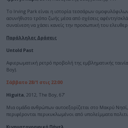
Το Irving Park είναι η ιστορία τεσσάρων ομοφυλόφιλων
ασυνήθιστο τρόπο ζωής μέσα από σχέσεις αφέντη/σκλάβ
συναίνεση να χάσει κανείς την προσωπική του ελευθερί
Παράλληλες Δράσεις
Untold Past
Αφιερωματική ρετρό προβολή της εμβληματικής ταινία
Boy).
Σάββατο 28/1 στις 22:00
Higuita
, 2012, The Boy, 67’
Μια ομάδα ανθρώπων αυτοεξορίζεται στο Μακρύ Νησί, 
περιφέρονται περικυκλωμένοι από υπολείμματα πολιτι
Κινηματογραφικό Πάνελ