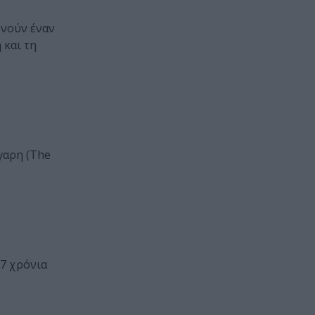
υνούν έναν
 και τη
γαρη (The
7 χρόνια