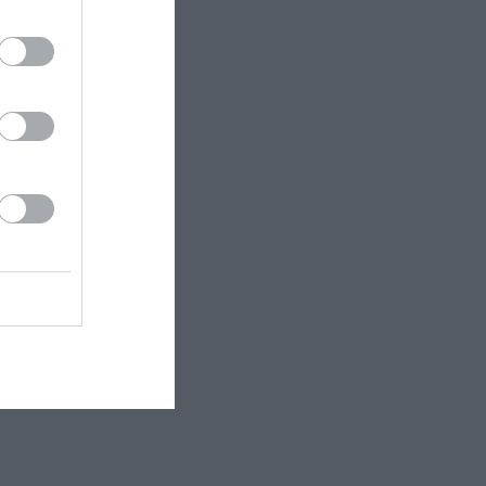
η τους σε
 υποταχθούν
σης “Live
κ
ιβίστριας