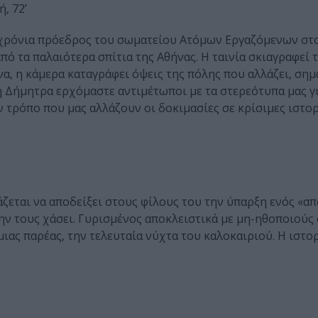
ή, 72’
ί χρόνια πρόεδρος του σωματείου Ατόμων Εργαζόμενων στο
από τα παλαιότερα σπίτια της Αθήνας. Η ταινία σκιαγραφεί
, η κάμερα καταγράφει όψεις της πόλης που αλλάζει, ση
η Δήμητρα ερχόμαστε αντιμέτωποι με τα στερεότυπα μας γι
ον τρόπο που μας αλλάζουν οι δοκιμασίες σε κρίσιμες ιστορ
άζεται να αποδείξει στους φίλους του την ύπαρξη ενός «
ην τους χάσει. Γυρισμένος αποκλειστικά με μη-ηθοποιούς 
ιας παρέας, την τελευταία νύχτα του καλοκαιριού. Η ιστορ