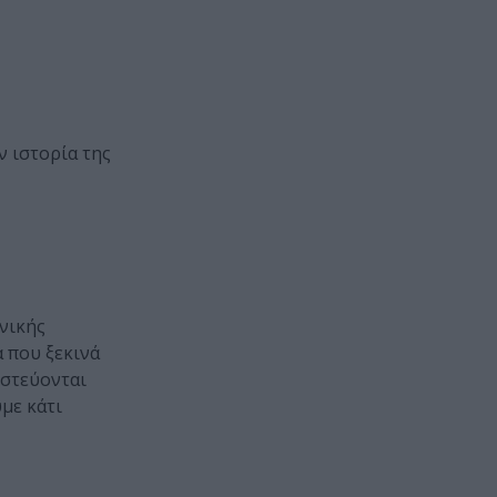
 ιστορία της
νικής
α που ξεκινά
ιστεύονται
με κάτι