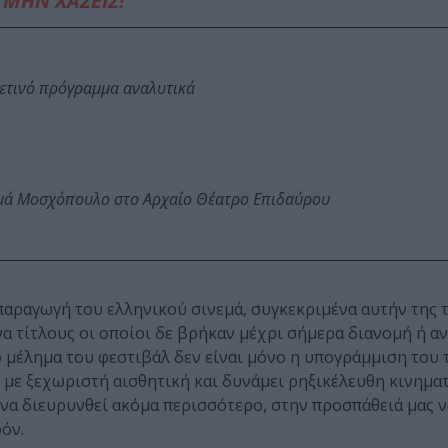
ΜΗΝ ΧΑΣΕΙΣ!
φετινό πρόγραμμα αναλυτικά
ωμά Μοσχόπουλο στο Αρχαίο Θέατρο Επιδαύρου
αραγωγή του ελληνικού σινεμά, συγκεκριμένα αυτήν της 
να τίτλους οι οποίοι δε βρήκαν μέχρι σήμερα διανομή ή α
μέλημα του φεστιβάλ δεν είναι μόνο η υπογράμμιση του 
 με ξεχωριστή αισθητική και δυνάμει ρηξικέλευθη κινημα
d να διευρυνθεί ακόμα περισσότερο, στην προσπάθειά μας 
όν.