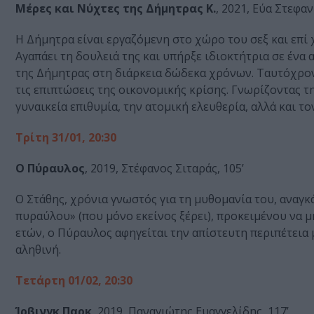
Μέρες και Νύχτες της Δήμητρας Κ.
, 2021, Εύα Στεφαν
Η Δήμητρα είναι εργαζόμενη στο χώρο του σεξ και επ
Αγαπάει τη δουλειά της και υπήρξε ιδιοκτήτρια σε ένα 
της Δήμητρας στη διάρκεια δώδεκα χρόνων. Ταυτόχρονα
τις επιπτώσεις της οικονομικής κρίσης. Γνωρίζοντας τ
γυναικεία επιθυμία, την ατομική ελευθερία, αλλά και τ
Τρίτη 31/01, 20:30
Ο Πύραυλος
, 2019, Στέφανος Σιταράς, 105’
Ο Στάθης, χρόνια γνωστός για τη μυθομανία του, αναγκ
πυραύλου» (που μόνο εκείνος ξέρει), προκειμένου να μ
ετών, ο Πύραυλος αφηγείται την απίστευτη περιπέτεια μ
αληθινή.
Τετάρτη 01/02, 20:30
Ίρβινγκ Παρκ
, 2019, Παναγιώτης Ευαγγελίδης, 117’