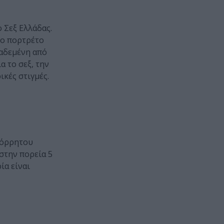
 Σεξ Ελλάδας.
 το πορτρέτο
μαδεμένη από
α το σεξ, την
ικές στιγμές.
απόρρητου
στην πορεία 5
ία είναι