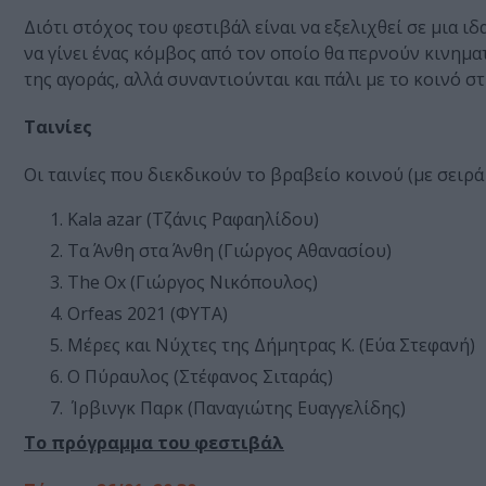
Διότι στόχος του φεστιβάλ είναι να εξελιχθεί σε μια ι
να γίνει ένας κόμβος από τον οποίο θα περνούν κινημ
της αγοράς, αλλά συναντιούνται και πάλι με το κοινό σ
Ταινίες
Οι ταινίες που διεκδικούν το βραβείο κοινού (με σειρά
Kala azar (Τζάνις Ραφαηλίδου)
Τα Άνθη στα Άνθη (Γιώργος Αθανασίου)
The Ox (Γιώργος Νικόπουλος)
Orfeas 2021 (ΦΥΤΑ)
Μέρες και Νύχτες της Δήμητρας Κ. (Εύα Στεφανή)
Ο Πύραυλος (Στέφανος Σιταράς)
Ίρβινγκ Παρκ (Παναγιώτης Ευαγγελίδης)
Το πρόγραμμα του φεστιβάλ