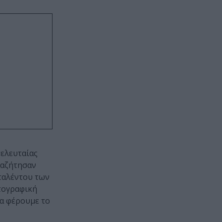
τελευταίας
ναζήτησαν
ταλέντου των
τογραφική
να φέρουμε το