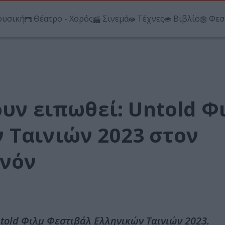
υσική
Θέατρο - Χορός
Σινεμά
Τέχνες
Βιβλίο
Φεσ
ουν ειπωθεί: Untold Φ
 Ταινιών 2023 στον
ανόν
told Φιλμ Φεστιβάλ Ελληνικών Ταινιών 2023.