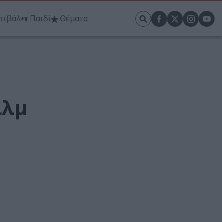
τιβάλ
Παιδί
Θέματα
ιλμ