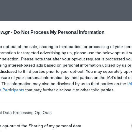
 νεαρό ζευγάρι ξεκινά τη μέρα του με τη ρουτίνα της δουλ
w.gr -
Do Not Process My Personal Information
 να τα αποτεφρώσει και να επιστρέψει τις στάχτες τους. Π
 αποτεφρώνουν ζώα σκοτωμένα από διερχόμενα οχήματα τα
to opt-out of the sale, sharing to third parties, or processing of your per
ο φαίνεται να είναι και το σπίτι τους. Σε αυτόν τον ατελ
formation for targeted advertising by us, please use the below opt-out s
το ίδιο το ζευγάρι προκαλεί ένα οδικό δυστύχημα με θύμ
r selection. Please note that after your opt-out request is processed y
eing interest-based ads based on personal information utilized by us or
ν απόκοσμο αισθησιασμό, το Kala azar είναι μια ταινία για
disclosed to third parties prior to your opt-out. You may separately opt-
losure of your personal information by third parties on the IAB’s list of
. This information may also be disclosed by us to third parties on the
IA
Participants
that may further disclose it to other third parties.
l Data Processing Opt Outs
ι στο εξωτερικό, ο Κωνσταντίνος συναντά τη Σοφία στο π
ίλοι συμφωνούν να παίξουν ένα παιχνίδι για να μοιραστούν
o opt-out of the Sharing of my personal data.