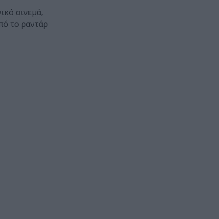
ικό σινεμά,
πό το ραντάρ