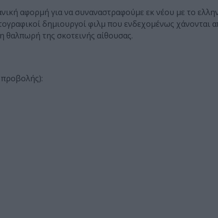
δανική αφορμή για να συναναστραφούμε εκ νέου με το ελλην
ατογραφικοί δημιουργοί φιλμ που ενδεχομένως χάνονται α
τη θαλπωρή της σκοτεινής αίθουσας.
 προβολής):