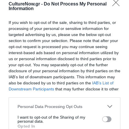
CultureNow.gr -
Do Not Process My Personal
Information
Ακολουθήστε το Culturenow.gr
If you wish to opt-out of the sale, sharing to third parties, or
processing of your personal or sensitive information for
targeted advertising by us, please use the below opt-out
section to confirm your selection. Please note that after your
opt-out request is processed you may continue seeing
Σχετικά Άρθρα
interest-based ads based on personal information utilized by
us or personal information disclosed to third parties prior to
your opt-out. You may separately opt-out of the further
disclosure of your personal information by third parties on the
IAB’s list of downstream participants. This information may
also be disclosed by us to third parties on the
IAB’s List of
Downstream Participants
that may further disclose it to other
third parties.
Πολυάννα Το
ΚΠΙΣΝ: Park your
παιχνίδι της χαράς,
Cinema – Αύγουστος
Personal Data Processing Opt Outs
της Κάρμεν
2026
Ρουγγέρη στο 55ο
I want to opt-out of the Sharing of my
Φεστιβάλ Ολύμπου
personal data.
2026
Opted In