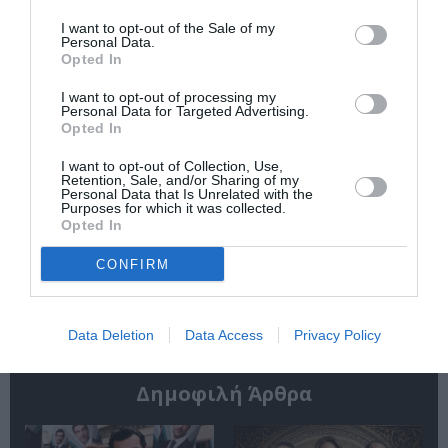
I want to opt-out of the Sale of my
Personal Data.
Opted In
I want to opt-out of processing my
Personal Data for Targeted Advertising.
Opted In
O κύριος Βρομύλος,
Τα Στενά
I want to opt-out of Collection, Use,
του Ντέιβιντ
Παπούτσια, της
Retention, Sale, and/or Sharing of my
Ουάλιαμς σε
Ζωρζ Σαρή σε
Personal Data that Is Unrelated with the
Purposes for which it was collected.
σκηνοθεσία
σκηνοθεσία
Opted In
Δημήτρη Δεγαΐτη
Αθανασίας
στο 12ο Διεθνές
Καλογιάννη στον
Φεστιβάλ Άνδρου
Κινηματογράφο
CONFIRM
Αθηναία
Data Deletion
Data Access
Privacy Policy
Δημοφιλή Άρθρα