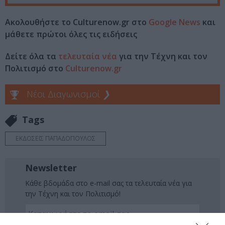
Ακολουθήστε το Culturenow.gr στο
Google News
και
μάθετε πρώτοι όλες τις ειδήσεις
Δείτε όλα τα
τελευταία νέα
για την Τέχνη και τον
Πολιτισμό στο
Culturenow.gr
Νέοι Διαγωνισμοί
❯
Tags
ΕΚΔΟΣΕΙΣ ΠΑΠΑΔΟΠΟΥΛΟΣ
Newsletter
Κάθε βδομάδα στο e-mail σας τα τελευταία νέα για
την Τέχνη και τον Πολιτισμό!