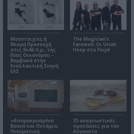
Μεσοτοιχίες ή
The Magician’s
Μικρή Προσευχή
Farewell: Οι Uriah
στις 3κ46 π.μ., της
Heep στο Floyd
Εύας Οικονόμου –
Βαμβακά στην
Εναλλακτική Σκηνή
ΕΛΣ
«Απομακρυσμένα
25 αναγνωστικές
Βουνά και Ποτάμια:
προτάσεις για τον
Πνευματική
Αύγουστο