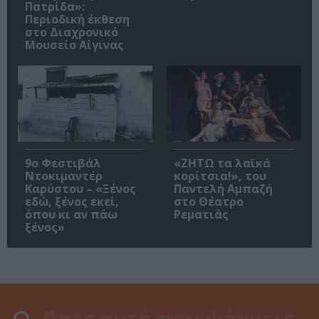
Πατρίδα»:
Περιοδική έκθεση
στο Διαχρονικό
Μουσείο Αίγινας
9ο Φεστιβάλ
«ΖΗΤΩ τα λαϊκά
Ντοκιμαντέρ
κορίτσια!», του
Καρύστου – «Ξένος
Παντελή Αμπαζή
εδώ, ξένος εκεί,
στο Θέατρο
όπου κι αν πάω
Ρεματιάς
ξένος»