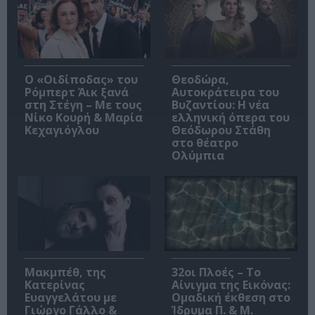
O «Οιδίποδας» του
Θεοδώρα,
Ρόμπερτ Άικ ξανά
Αυτοκράτειρα του
στη Στέγη – Με τους
Βυζαντίου: Η νέα
Νίκο Κουρή & Μαρία
ελληνική όπερα του
Κεχαγιόγλου
Θεόδωρου Στάθη
στο θέατρο
Ολύμπια
Μακμπέθ, της
32οι Πλοές – Το
Κατερίνας
Αίνιγμα της Εικόνας:
Ευαγγελάτου με
Ομαδική έκθεση στο
Γιώργο Γάλλο &
Ίδρυμα Π. & Μ.